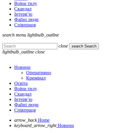
Воїни тилу
Скандал
Інтерв’ю
Файні люди
Співпраця
search
menu
lightbulb_outline
close
search
Search
lightbulb_outline
close
Новини
Оперативно
Кримінал
Освіта
Воїни тилу
Скандал
Інтерв’ю
Файні люди
Співпраця
arrow_back
Home
keyboard_arrow_right
Новини