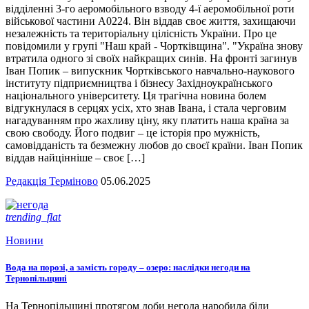
відділенні 3-го аеромобільного взводу 4-ї аеромобільної роти
військової частини А0224. Він віддав своє життя, захищаючи
незалежність та територіальну цілісність України. Про це
повідомили у групі "Наш край - Чортківщина". "Україна знову
втратила одного зі своїх найкращих синів. На фронті загинув
Іван Попик – випускник Чортківського навчально-наукового
інституту підприємництва і бізнесу Західноукраїнського
національного університету. Ця трагічна новина болем
відгукнулася в серцях усіх, хто знав Івана, і стала черговим
нагадуванням про жахливу ціну, яку платить наша країна за
свою свободу. Його подвиг – це історія про мужність,
самовідданість та безмежну любов до своєї країни. Іван Попик
віддав найцінніше – своє […]
Редакція Терміново
05.06.2025
trending_flat
Новини
Вода на порозі, а замість городу – озеро: наслідки негоди на
Тернопільщині
На Тернопільщині протягом доби негода наробила біди