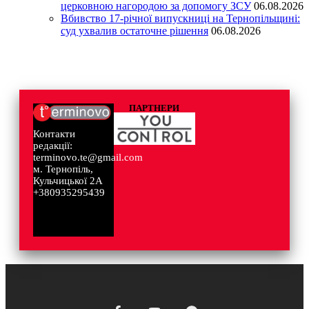
церковною нагородою за допомогу ЗСУ
06.08.2026
Вбивство 17-річної випускниці на Тернопільщині:
суд ухвалив остаточне рішення
06.08.2026
ПАРТНЕРИ
Контакти
редакції:
terminovo.te@gmail.com
м. Тернопіль,
Кульчицької 2А
+380935295439