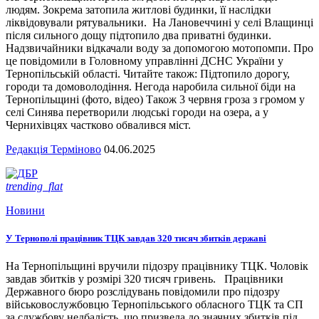
людям. Зокрема затопила житлові будинки, її наслідки
ліквідовували рятувальники. На Лановеччині у селі Влащинці
після сильного дощу підтопило два приватні будинки.
Надзвичайники відкачали воду за допомогою мотопомпи. Про
це повідомили в Головному управлінні ДСНС України у
Тернопільській області. Читайте також: Підтопило дорогу,
городи та домоволодіння. Негода наробила сильної біди на
Тернопільщині (фото, відео) Також 3 червня гроза з громом у
селі Синява перетворили людські городи на озера, а у
Чернихівцях частково обвалився міст.
Редакція Терміново
04.06.2025
trending_flat
Новини
У Тернополі працівник ТЦК завдав 320 тисяч збитків державі
На Тернопільщині вручили підозру працівнику ТЦК. Чоловік
завдав збитків у розмірі 320 тисяч гривень. Працівники
Державного бюро розслідувань повідомили про підозру
військовослужбовцю Тернопільського обласного ТЦК та СП
за службову недбалість, що призвела до значних збитків під