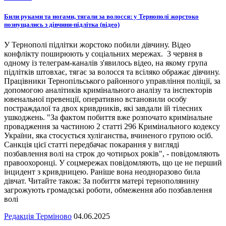
Били руками та ногами, тягали за волосся: у Тернополі жорстоко
познущались з дівчини-підлітка (відео)
У Тернополі підлітки жорстоко побили дівчину. Відео
конфлікту поширюють у соціальних мережах. 3 червня в
одному із телеграм-каналів з'явилось відео, на якому група
підлітків штовхає, тягає за волосся та всіляко ображає дівчину.
Працівники Тернопільського районного управління поліції, за
допомогою аналітиків кримінального аналізу та інспекторів
ювенальної превенції, оперативно встановили особу
постраждалої та двох кривдників, які завдали їй тілесних
ушкоджень. "За фактом побиття вже розпочато кримінальне
провадження за частиною 2 статті 296 Кримінального кодексу
України, яка стосується хуліганства, вчиненого групою осіб.
Санкція цієї статті передбачає покарання у вигляді
позбавлення волі на строк до чотирьох років", - повідомляють
правоохоронці. У соцмережах повідомляють, що це не перший
інцидент з кривдницею. Раніше вона неодноразово била
дівчат. Читайте також: За побиття матері тернополянину
загрожують громадські роботи, обмеження або позбавлення
волі
Редакція Терміново
04.06.2025