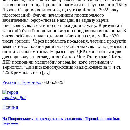
час воєнного стану. Про це повідомили в Теруправлінні ДБР у
Львові. Слідство встановило, що у травні-липні 2022 року
підозрюваний, будучи начальником продовольчого
забезпечення, оформлював накладні на видачу харчів
військовим, які фактично не проходили службу. В результаті
таких дій було безпідставно видано продовольство на понад 3
тисячі осіб, що завдало державі збитків на суму майже 320
тисяч гривень. Через недбалість посадовця, частина продуктів,
замість того, щоб потрапити до захисників, які їх потребували,
опинилася на смітнику. Наразі слідчі ДБР вживають заходів
для відшкодування завданих збитків. Читайте також: СБУ та
ДБР проводили масштабну операцію: кого затримали у
Тернополі "Дії військовослужбовця кваліфіковано за ч. 4 ст.
425 Кримінального […]
Редакція Терміново
04.06.2025
trending_flat
Новини
На Покровському напрямку загинув захисник з Тернопільщини Іван
Березнюк