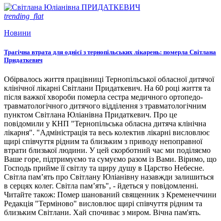
trending_flat
Новини
Трагічна втрата для однієї з тернопільських лікарень: померла Світлана
Придаткевич
Обірвалось життя працівниці Тернопільської обласної дитячої
клінічної лікарні Світлани Придаткевич. На 60 році життя та
після важкої хвороби померла сестра медичного ортопедо-
травматологічного дитячого відділення з травматологічним
пунктом Світлана Юліанівна Придаткевич. Про це
повідомили у КНП "Тернопільська обласна дитяча клінічна
лікарня". "Адміністрація та весь колектив лікарні висловлює
щирі співчуття рідним та близьким з приводу непоправної
втрати близької людини. У цей скорботний час ми поділяємо
Ваше горе, підтримуємо та сумуємо разом із Вами. Віримо, що
Господь прийме її світлу та щиру душу в Царство Небесне.
Світла пам’ять про Світлану Юліанівну назавжди залишиться
в серцях колег. Світла пам’ять", - йдеться у повідомленні.
Читайте також: Помер шанований священник з Кременеччини
Редакція "Терміново" висловлює щирі співчуття рідним та
близьким Світлани. Хай спочиває з миром. Вічна пам'ять.