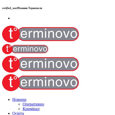
verified_user
Новини Тернополя
Новини
Оперативно
Кримінал
Освіта