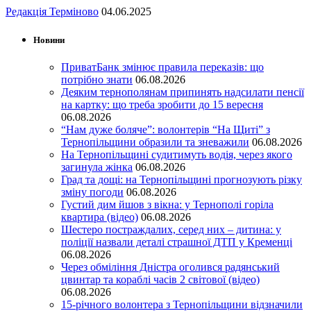
Редакція Терміново
04.06.2025
Новини
ПриватБанк змінює правила переказів: що
потрібно знати
06.08.2026
Деяким тернополянам припинять надсилати пенсії
на картку: що треба зробити до 15 вересня
06.08.2026
“Нам дуже боляче”: волонтерів “На Щиті” з
Тернопільщини образили та зневажили
06.08.2026
На Тернопільщині судитимуть водія, через якого
загинула жінка
06.08.2026
Град та дощі: на Тернопільщині прогнозують різку
зміну погоди
06.08.2026
Густий дим йшов з вікна: у Тернополі горіла
квартира (відео)
06.08.2026
Шестеро постраждалих, серед них – дитина: у
поліції назвали деталі страшної ДТП у Кременці
06.08.2026
Через обміління Дністра оголився радянський
цвинтар та кораблі часів 2 світової (відео)
06.08.2026
15-річного волонтера з Тернопільщини відзначили