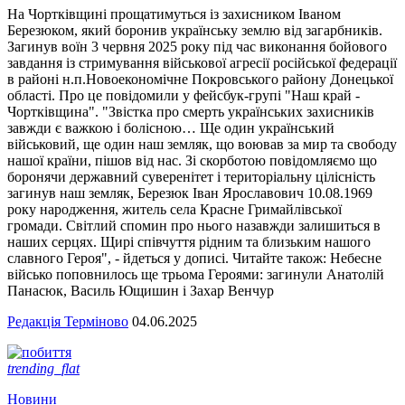
На Чортківщині прощатимуться із захисником Іваном
Березюком, який боронив українську землю від загарбників.
Загинув воїн 3 червня 2025 року під час виконання бойового
завдання із стримування військової агресії російської федерації
в районі н.п.Новоекономічне Покровського району Донецької
області. Про це повідомили у фейсбук-групі "Наш край -
Чортківщина". "Звістка про смерть українських захисників
завжди є важкою і болісною… Ще один український
військовий, ще один наш земляк, що воював за мир та свободу
нашої країни, пішов від нас. Зі скорботою повідомляємо що
боронячи державний суверенітет і територіальну цілісність
загинув наш земляк, Березюк Іван Ярославович 10.08.1969
року народження, житель села Красне Гримайлівської
громади. Світлий спомин про нього назавжди залишиться в
наших серцях. Щирі співчуття рідним та близьким нашого
славного Героя", - йдеться у дописі. Читайте також: Небесне
військо поповнилось ще трьома Героями: загинули Анатолій
Панасюк, Василь Ющишин і Захар Венчур
Редакція Терміново
04.06.2025
trending_flat
Новини