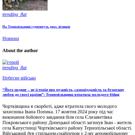
trending_flat
На Тернопільщині судитимуть двох лісників
Новини
About the author
trending_flat
Небесне військо
“Його подвиг – це історія про мужність, самовідданість та безмежну
любов до своєї країни”: Тернопільщина втратила молодого бійця
Чортківщина в скорботі, адже втратила свого молодого
захисника Івана Попика. 17 жовтня 2024 року під час
виконання бойового завдання біля села Єлизаветівка
Покровського району Донецької області загинув Іван - житель
села Капустинці Чортківського району Тернопільської області.
Військовий був стрільцем-снайпером у 2-му аеромобільному