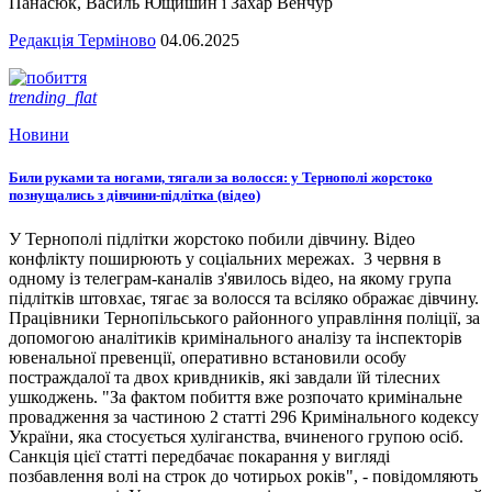
Панасюк, Василь Ющишин і Захар Венчур
Редакція Терміново
04.06.2025
trending_flat
Новини
Били руками та ногами, тягали за волосся: у Тернополі жорстоко
познущались з дівчини-підлітка (відео)
У Тернополі підлітки жорстоко побили дівчину. Відео
конфлікту поширюють у соціальних мережах. 3 червня в
одному із телеграм-каналів з'явилось відео, на якому група
підлітків штовхає, тягає за волосся та всіляко ображає дівчину.
Працівники Тернопільського районного управління поліції, за
допомогою аналітиків кримінального аналізу та інспекторів
ювенальної превенції, оперативно встановили особу
постраждалої та двох кривдників, які завдали їй тілесних
ушкоджень. "За фактом побиття вже розпочато кримінальне
провадження за частиною 2 статті 296 Кримінального кодексу
України, яка стосується хуліганства, вчиненого групою осіб.
Санкція цієї статті передбачає покарання у вигляді
позбавлення волі на строк до чотирьох років", - повідомляють