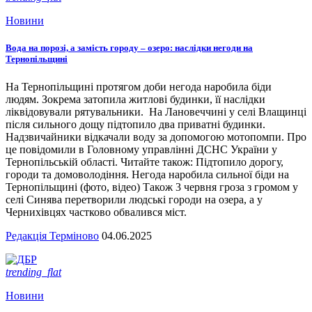
Новини
Вода на порозі, а замість городу – озеро: наслідки негоди на
Тернопільщині
На Тернопільщині протягом доби негода наробила біди
людям. Зокрема затопила житлові будинки, її наслідки
ліквідовували рятувальники. На Лановеччині у селі Влащинці
після сильного дощу підтопило два приватні будинки.
Надзвичайники відкачали воду за допомогою мотопомпи. Про
це повідомили в Головному управлінні ДСНС України у
Тернопільській області. Читайте також: Підтопило дорогу,
городи та домоволодіння. Негода наробила сильної біди на
Тернопільщині (фото, відео) Також 3 червня гроза з громом у
селі Синява перетворили людські городи на озера, а у
Чернихівцях частково обвалився міст.
Редакція Терміново
04.06.2025
trending_flat
Новини