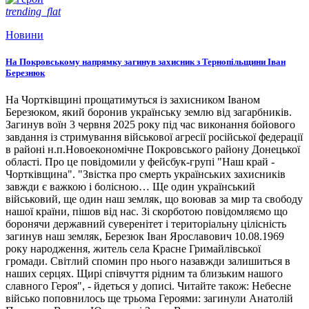
trending_flat
Новини
На Покровському напрямку загинув захисник з Тернопільщини Іван
Березнюк
На Чортківщині прощатимуться із захисником Іваном
Березюком, який боронив українську землю від загарбників.
Загинув воїн 3 червня 2025 року під час виконання бойового
завдання із стримування військової агресії російської федерації
в районі н.п.Новоекономічне Покровського району Донецької
області. Про це повідомили у фейсбук-групі "Наш край -
Чортківщина". "Звістка про смерть українських захисників
завжди є важкою і болісною… Ще один український
військовий, ще один наш земляк, що воював за мир та свободу
нашої країни, пішов від нас. Зі скорботою повідомляємо що
боронячи державний суверенітет і територіальну цілісність
загинув наш земляк, Березюк Іван Ярославович 10.08.1969
року народження, житель села Красне Гримайлівської
громади. Світлий спомин про нього назавжди залишиться в
наших серцях. Щирі співчуття рідним та близьким нашого
славного Героя", - йдеться у дописі. Читайте також: Небесне
військо поповнилось ще трьома Героями: загинули Анатолій