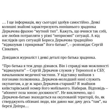
… І ще інформація, яку сьогодні здобув самостійно. Деякі
колишні знайомі характеризують нинішнього зрадника
Деркачова фразою “мутний тип”. Кажуть, що вчився так собі,
але любив потрапляти у різні “неприємні” ситуації. А від
наслідків цих ситуацій Бориса Деркачова традиційно
“відмазував і прикривав” його батько”, – розповідає Сергій
Сінкевич.
Довідався журналіст і деякі деталі про батька зрадника.
“Про батька я теж дещо дізнався. Він і справді мав можливості
“відмазувати” – Сергій Деркачов служив у Тернополі в СБУ,
начальником медичної частини. У відставку вийшов з
погонами полковника. Деркачов-молодший нині служить
окупантам, а де ж зараз Деркачов-старший? Я знайшов
київстарівський номер його мобільного. Набирав. Відповідь –
“абонент поза зоною досяжності”. Не виключено, що і
Деркачов-батько знаходиться на окупованій території, бо, як
стверджують обізнані люди, він давно має дачу десь “там”, на
березі Дніпра…