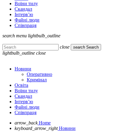
Воїни тилу
Скандал
Інтерв’ю
Файні люди
Співпраця
search
menu
lightbulb_outline
close
search
Search
lightbulb_outline
close
Новини
Оперативно
Кримінал
Освіта
Воїни тилу
Скандал
Інтерв’ю
Файні люди
Співпраця
arrow_back
Home
keyboard_arrow_right
Новини