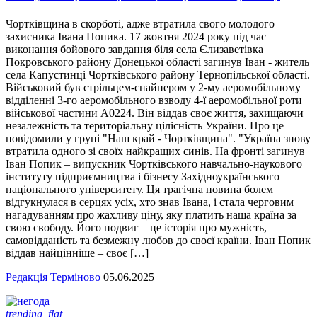
Чортківщина в скорботі, адже втратила свого молодого
захисника Івана Попика. 17 жовтня 2024 року під час
виконання бойового завдання біля села Єлизаветівка
Покровського району Донецької області загинув Іван - житель
села Капустинці Чортківського району Тернопільської області.
Військовий був стрільцем-снайпером у 2-му аеромобільному
відділенні 3-го аеромобільного взводу 4-ї аеромобільної роти
військової частини А0224. Він віддав своє життя, захищаючи
незалежність та територіальну цілісність України. Про це
повідомили у групі "Наш край - Чортківщина". "Україна знову
втратила одного зі своїх найкращих синів. На фронті загинув
Іван Попик – випускник Чортківського навчально-наукового
інституту підприємництва і бізнесу Західноукраїнського
національного університету. Ця трагічна новина болем
відгукнулася в серцях усіх, хто знав Івана, і стала черговим
нагадуванням про жахливу ціну, яку платить наша країна за
свою свободу. Його подвиг – це історія про мужність,
самовідданість та безмежну любов до своєї країни. Іван Попик
віддав найцінніше – своє […]
Редакція Терміново
05.06.2025
trending_flat