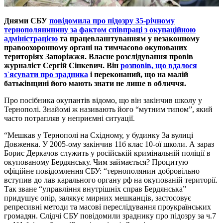
Днями СБУ
повідомила про підозру 35-річному
тернополянинину за фактом співпраці з окупаційною
адміністрацією
та працевлаштуванням у незаконному
правоохоронному органі на тимчасово окупованих
територіях Запоріжжя. Власне розслідування провів
журналіст Сергій Сінкевич. Він
розповів, що вдалося
з`ясувати про зрадника
і переконаний, що на малій
батьківщині його мають знати не лише в обличчя.
Про посібника окупантів відомо, що він закінчив школу у
Тернополі. Знайомі ж називають його “мутним типом”, який
часто потрапляв у неприємні ситуації.
“Мешкав у Тернополі на Східному, у будинку 3а вулиці
Довженка. У 2005-ому закінчив 11б клас 10-ої школи. А зараз
Борис Деркачов служить у російській кримінальній поліції в
окупованому Бердянську. Чим займається? Процитую
офіційне повідомлення СБУ: “тернополянин добровільно
вступив до лав карального органу рф на окупованій території.
Так зване “управління внутрішніх справ Бердянська”
придушує опір, залякує мирних мешканців, застосовує
репресивні методи та масові переслідування проукраїнських
громадян. Слідчі СБУ повідомили зраднику про підозру за ч.7