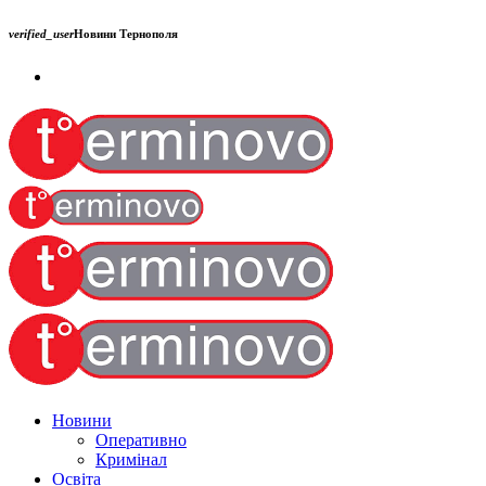
verified_user
Новини Тернополя
Новини
Оперативно
Кримінал
Освіта