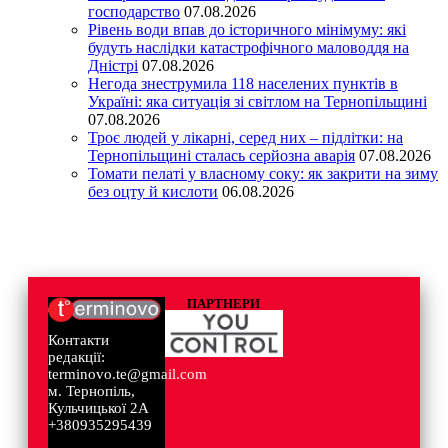
господарство
07.08.2026
Рівень води впав до історичного мінімуму: які
будуть наслідки катастрофічного маловоддя на
Дністрі
07.08.2026
Негода знеструмила 118 населених пунктів в
Україні: яка ситуація зі світлом на Тернопільщині
07.08.2026
Троє людей у лікарні, серед них – підлітки: на
Тернопільщині сталась серйозна аварія
07.08.2026
Томати пелаті у власному соку: як закрити на зиму
без оцту й кислоти
06.08.2026
ПАРТНЕРИ
Контакти
редакції:
terminovo.te@gmail.com
м. Тернопіль,
Кульчицької 2А
+380935295439