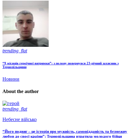
trending_flat
“9 місяців героїчної витримки”: з полону повернувся 23-річний захисник з
Тернопільщини
Новини
About the author
trending_flat
Небесне військо
“Його подвиг – це історія про мужність, самовідданість та безмежну
любов до своєї країни”: Тернопільщина втратила молодого бійця