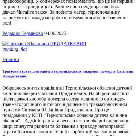
правоохоронці. У соцмережах повідомляють, що це не перший
інцидент з кривдницею. Раніше вона неодноразово била
дівчат. Читайте також: За побиття матері тернополянину
загрожують громадські роботи, обмеження або позбавлення
волі
Редакція Терміново
04.06.2025
trending_flat
Новини
Трагічна втрата для однієї з тернопільських лікарень: померла Світлана
Придаткевич
Обірвалось життя працівниці Тернопільської обласної дитячої
клінічної лікарні Світлани Придаткевич. На 60 році життя та
після важкої хвороби померла сестра медичного ортопедо-
травматологічного дитячого відділення з травматологічним
пунктом Світлана Юліанівна Придаткевич. Про це
повідомили у КНП "Тернопільська обласна дитяча клінічна
лікарня". "Адміністрація та весь колектив лікарні висловлює
щирі співчуття рідним та близьким з приводу непоправної
втрати близької людини. У цей скорботний час ми поділяємо