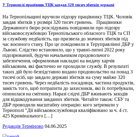
У Тернополі працівник ТЦК завдав 320 тисяч збитків державі
На Тернопільщині вручили підозру працівнику ТЦК. Чоловік
завдав збитків у розмірі 320 тисяч гривень. Працівники
Державного бюро розслідувань повідомили про підозру
військовослужбовцю Тернопільського обласного ТЦК та СП
за службову недбалість, що призвела до значних збитків під
час воєнного стану. Про це повідомили в Теруправлінні ДБР у
Львові. Слідство встановило, що у травні-липні 2022 року
підозрюваний, будучи начальником продовольчого
забезпечення, оформлював накладні на видачу харчів
військовим, які фактично не проходили службу. В результаті
таких дій було безпідставно видано продовольство на понад 3
тисячі осіб, що завдало державі збитків на суму майже 320
тисяч гривень. Через недбалість посадовця, частина продуктів,
замість того, щоб потрапити до захисників, які їх потребували,
опинилася на смітнику. Наразі слідчі ДБР вживають заходів
для відшкодування завданих збитків. Читайте також: СБУ та
ДБР проводили масштабну операцію: кого затримали у
Тернополі "Дії військовослужбовця кваліфіковано за ч. 4 ст.
425 Кримінального […]
Редакція Терміново
04.06.2025