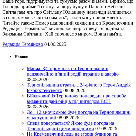
Ваше горе, підтримуємо та сумуємо разом із Вами. Віримо, що
Господь прийме її світлу та щиру душу в Царство Небесне.
Світла пам’ять про Світлану Юліанівну назавжди залишиться
в серцях колег. Світла пам’ять", - йдеться у повідомленні.
Читайте також: Помер шанований священник з Кременеччини
Редакція "Терміново" висловлює щирі співчуття рідним та
близьким Світлани. Хай спочиває з миром. Вічна пам'ять.
Редакція Терміново
04.06.2025
Новини
Майже 3,5 промілле: на Тернопільщині
надзвичайно п’яний водій втрапив в аварію
08.08.2026
Тернопільщина втратила 24-річного Героя Андрія
Іскоростенського
08.08.2026
Військовий із Тернополя попередив про спробу
виманити дані бійців під виглядом ВСП
08.08.2026
До +12 вночі: якою буде погода на Тернопільщині
у наступні дні
08.08.2026
Спека повертається? Якою буде погода на
Тернопільщині цими вихідними
07.08.2026
На Кременеччині ледь не згорів будинок та