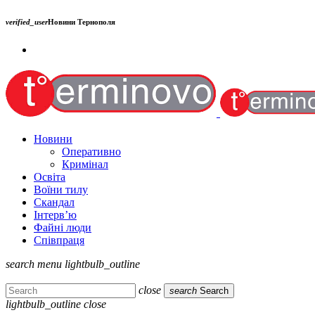
verified_user
Новини Тернополя
Новини
Оперативно
Кримінал
Освіта
Воїни тилу
Скандал
Інтерв’ю
Файні люди
Співпраця
search
menu
lightbulb_outline
close
search
Search
lightbulb_outline
close