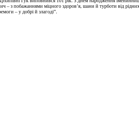
рхипівні Гук виповнився 101 рік. З днем народження іменинниц
ич – з побажаннями міцного здоров’я, шани й турботи від рідних
моги – у добрі й злагоді”.