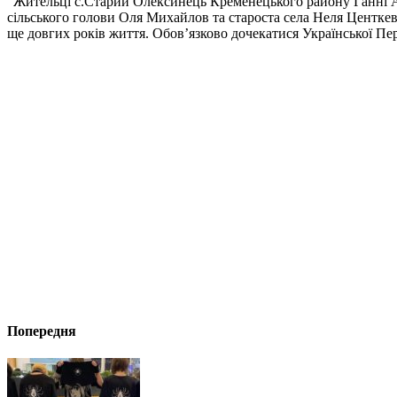
“Жительці с.Старий Олексинець Кременецького району Ганні А
сільського голови Оля Михайлов та староста села Неля Центкев
ще довгих років життя. Обов’язково дочекатися Української Пере
Попередня