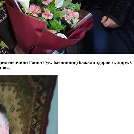
ременеччини Ганна Гук. Іменинниці бажали здоров`я, миру. Са
п`юк.