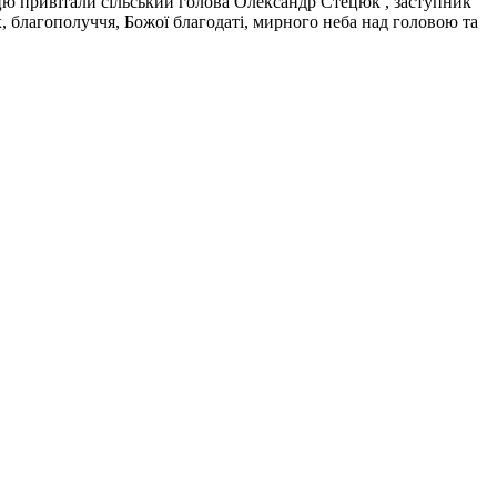
ю привітали сільський голова Олександр Стецюк , заступник
, благополуччя, Божої благодаті, мирного неба над головою та