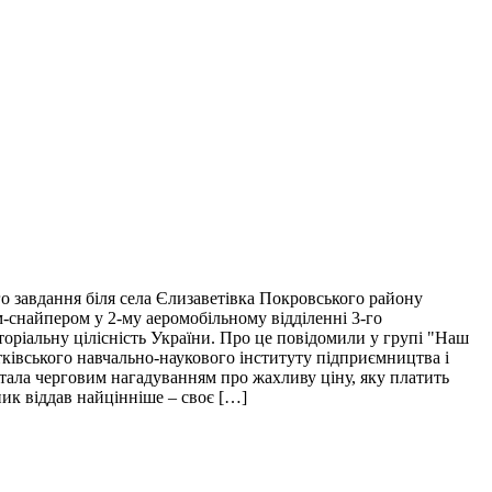
о завдання біля села Єлизаветівка Покровського району
м-снайпером у 2-му аеромобільному відділенні 3-го
торіальну цілісність України. Про це повідомили у групі "Наш
тківського навчально-наукового інституту підприємництва і
і стала черговим нагадуванням про жахливу ціну, яку платить
пик віддав найцінніше – своє […]