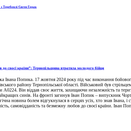
 з Теребовлі Євген Горак
ов до своєї країни”: Тернопільщина втратила молодого бійця
ка Івана Попика. 17 жовтня 2024 року під час виконання бойовог
івського району Тернопільської області. Військовий був стрільце
ни А0224. Він віддав своє життя, захищаючи незалежність та тери
 найкращих синів. На фронті загинув Іван Попик – випускник Чор
гічна новина болем відгукнулася в серцях усіх, хто знав Івана, 
ість, самовідданість та безмежну любов до своєї країни. Іван По