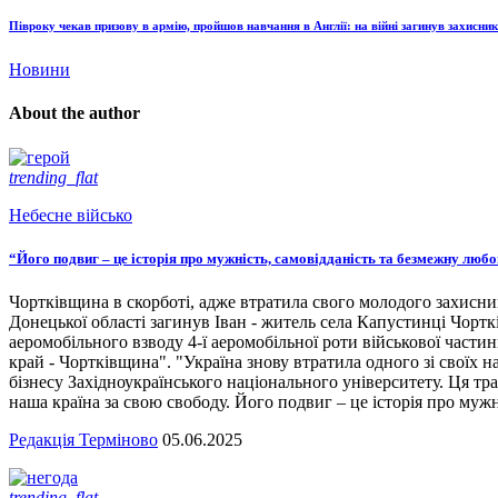
Півроку чекав призову в армію, пройшов навчання в Англії: на війні загинув захисник
Новини
About the author
trending_flat
Небесне військо
“Його подвиг – це історія про мужність, самовідданість та безмежну люб
Чортківщина в скорботі, адже втратила свого молодого захисни
Донецької області загинув Іван - житель села Капустинці Чортк
аеромобільного взводу 4-ї аеромобільної роти військової части
край - Чортківщина". "Україна знову втратила одного зі своїх
бізнесу Західноукраїнського національного університету. Ця тра
наша країна за свою свободу. Його подвиг – це історія про мужн
Редакція Терміново
05.06.2025
trending_flat