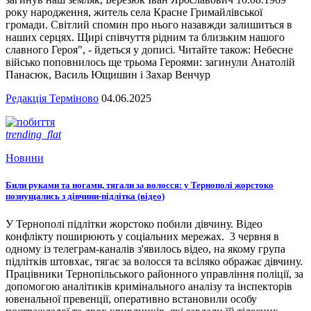
року народження, житель села Красне Гримайлівської
громади. Світлий спомин про нього назавжди залишиться в
наших серцях. Щирі співчуття рідним та близьким нашого
славного Героя", - йдеться у дописі. Читайте також: Небесне
військо поповнилось ще трьома Героями: загинули Анатолій
Панасюк, Василь Ющишин і Захар Венчур
Редакція Терміново
04.06.2025
trending_flat
Новини
Били руками та ногами, тягали за волосся: у Тернополі жорстоко
познущались з дівчини-підлітка (відео)
У Тернополі підлітки жорстоко побили дівчину. Відео
конфлікту поширюють у соціальних мережах. 3 червня в
одному із телеграм-каналів з'явилось відео, на якому група
підлітків штовхає, тягає за волосся та всіляко ображає дівчину.
Працівники Тернопільського районного управління поліції, за
допомогою аналітиків кримінального аналізу та інспекторів
ювенальної превенції, оперативно встановили особу