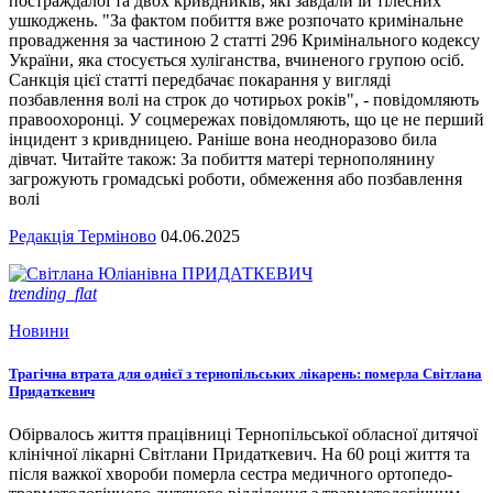
постраждалої та двох кривдників, які завдали їй тілесних
ушкоджень. "За фактом побиття вже розпочато кримінальне
провадження за частиною 2 статті 296 Кримінального кодексу
України, яка стосується хуліганства, вчиненого групою осіб.
Санкція цієї статті передбачає покарання у вигляді
позбавлення волі на строк до чотирьох років", - повідомляють
правоохоронці. У соцмережах повідомляють, що це не перший
інцидент з кривдницею. Раніше вона неодноразово била
дівчат. Читайте також: За побиття матері тернополянину
загрожують громадські роботи, обмеження або позбавлення
волі
Редакція Терміново
04.06.2025
trending_flat
Новини
Трагічна втрата для однієї з тернопільських лікарень: померла Світлана
Придаткевич
Обірвалось життя працівниці Тернопільської обласної дитячої
клінічної лікарні Світлани Придаткевич. На 60 році життя та
після важкої хвороби померла сестра медичного ортопедо-