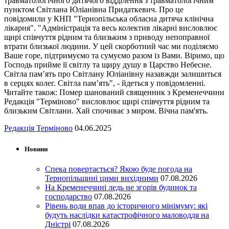
травматологічного дитячого відділення з травматологічним
пунктом Світлана Юліанівна Придаткевич. Про це
повідомили у КНП "Тернопільська обласна дитяча клінічна
лікарня". "Адміністрація та весь колектив лікарні висловлює
щирі співчуття рідним та близьким з приводу непоправної
втрати близької людини. У цей скорботний час ми поділяємо
Ваше горе, підтримуємо та сумуємо разом із Вами. Віримо, що
Господь прийме її світлу та щиру душу в Царство Небесне.
Світла пам’ять про Світлану Юліанівну назавжди залишиться
в серцях колег. Світла пам’ять", - йдеться у повідомленні.
Читайте також: Помер шанований священник з Кременеччини
Редакція "Терміново" висловлює щирі співчуття рідним та
близьким Світлани. Хай спочиває з миром. Вічна пам'ять.
Редакція Терміново
04.06.2025
Новини
Спека повертається? Якою буде погода на
Тернопільщині цими вихідними
07.08.2026
На Кременеччині ледь не згорів будинок та
господарство
07.08.2026
Рівень води впав до історичного мінімуму: які
будуть наслідки катастрофічного маловоддя на
Дністрі
07.08.2026