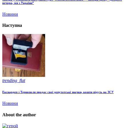
вечора, ми з України”
Новини
Наступна
trending_flat
Екснардеп з Тернополя продає свої депутатські значки, кошти підуть на ЗСУ
Новини
About the author