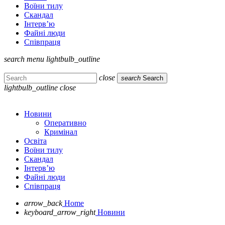
Воїни тилу
Скандал
Інтерв’ю
Файні люди
Співпраця
search
menu
lightbulb_outline
close
search
Search
lightbulb_outline
close
Новини
Оперативно
Кримінал
Освіта
Воїни тилу
Скандал
Інтерв’ю
Файні люди
Співпраця
arrow_back
Home
keyboard_arrow_right
Новини