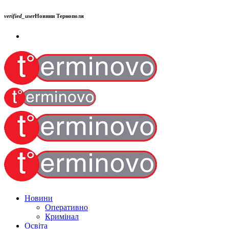
verified_user
Новини Тернополя
Новини
Оперативно
Кримінал
Освіта