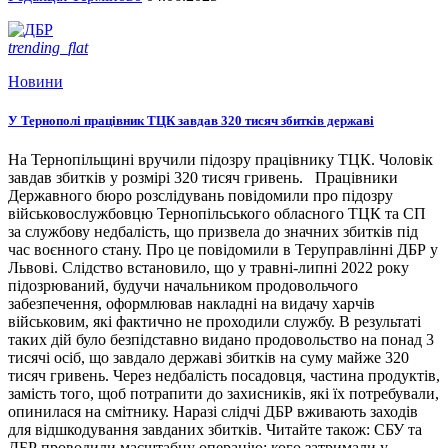
trending_flat
Новини
У Тернополі працівник ТЦК завдав 320 тисяч збитків державі
На Тернопільщині вручили підозру працівнику ТЦК. Чоловік
завдав збитків у розмірі 320 тисяч гривень. Працівники
Державного бюро розслідувань повідомили про підозру
військовослужбовцю Тернопільського обласного ТЦК та СП
за службову недбалість, що призвела до значних збитків під
час воєнного стану. Про це повідомили в Теруправлінні ДБР у
Львові. Слідство встановило, що у травні-липні 2022 року
підозрюваний, будучи начальником продовольчого
забезпечення, оформлював накладні на видачу харчів
військовим, які фактично не проходили службу. В результаті
таких дій було безпідставно видано продовольство на понад 3
тисячі осіб, що завдало державі збитків на суму майже 320
тисяч гривень. Через недбалість посадовця, частина продуктів,
замість того, щоб потрапити до захисників, які їх потребували,
опинилася на смітнику. Наразі слідчі ДБР вживають заходів
для відшкодування завданих збитків. Читайте також: СБУ та
ДБР проводили масштабну операцію: кого затримали у