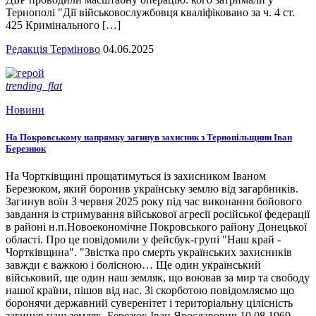
Тернополі "Дії військовослужбовця кваліфіковано за ч. 4 ст.
425 Кримінального […]
Редакція Терміново
04.06.2025
trending_flat
Новини
На Покровському напрямку загинув захисник з Тернопільщини Іван
Березнюк
На Чортківщині прощатимуться із захисником Іваном
Березюком, який боронив українську землю від загарбників.
Загинув воїн 3 червня 2025 року під час виконання бойового
завдання із стримування військової агресії російської федерації
в районі н.п.Новоекономічне Покровського району Донецької
області. Про це повідомили у фейсбук-групі "Наш край -
Чортківщина". "Звістка про смерть українських захисників
завжди є важкою і болісною… Ще один український
військовий, ще один наш земляк, що воював за мир та свободу
нашої країни, пішов від нас. Зі скорботою повідомляємо що
боронячи державний суверенітет і територіальну цілісність
загинув наш земляк, Березюк Іван Ярославович 10.08.1969