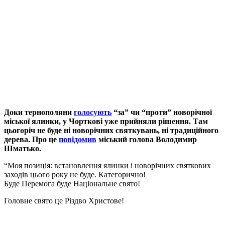
Доки тернополяни
голосують
“за” чи “проти” новорічної
міської ялинки, у Чорткові уже прийняли рішення. Там
цьогоріч не буде ні новорічних святкувань, ні традиційного
дерева. Про це
повідомив
міський голова Володимир
Шматько.
“Моя позиція: встановлення ялинки і новорічних святкових
заходів цього року не буде. Категорично!
Буде Перемога буде Національне свято!
Головне свято це Різдво Христове!