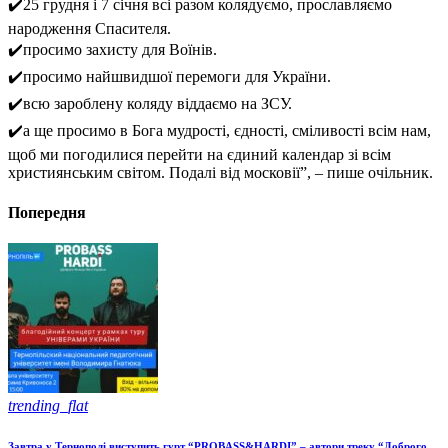
✔️25 грудня і 7 січня всі разом колядуємо, прославляємо
народження Спасителя.
✔️просимо захисту для Воїнів.
✔️просимо найшвидшої перемоги для України.
✔️всю зароблену коляду віддаємо на ЗСУ.
✔️а ще просимо в Бога мудрості, єдності, сміливості всім нам,
щоб ми погодилися перейти на єдиний календар зі всім
християнським світом. Подалі від московії”, – пише очільник.
Попередня
trending_flat
Завтра у Тернополі виступить гурт “PROBASS&HARDI” – автори треку “Доброго