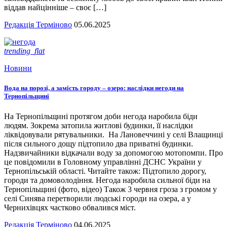
віддав найцінніше – своє […]
Редакція Терміново
05.06.2025
trending_flat
Новини
Вода на порозі, а замість городу – озеро: наслідки негоди на
Тернопільщині
На Тернопільщині протягом доби негода наробила біди
людям. Зокрема затопила житлові будинки, її наслідки
ліквідовували рятувальники. На Лановеччині у селі Влащинці
після сильного дощу підтопило два приватні будинки.
Надзвичайники відкачали воду за допомогою мотопомпи. Про
це повідомили в Головному управлінні ДСНС України у
Тернопільській області. Читайте також: Підтопило дорогу,
городи та домоволодіння. Негода наробила сильної біди на
Тернопільщині (фото, відео) Також 3 червня гроза з громом у
селі Синява перетворили людські городи на озера, а у
Чернихівцях частково обвалився міст.
Редакція Терміново
04.06.2025