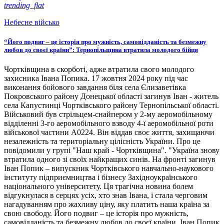
trending_flat
Небесне військо
“Його подвиг – це історія про мужність, самовідданість та безмежну
любов до своєї країни”: Тернопільщина втратила молодого бійця
Чортківщина в скорботі, адже втратила свого молодого
захисника Івана Попика. 17 жовтня 2024 року під час
виконання бойового завдання біля села Єлизаветівка
Покровського району Донецької області загинув Іван - житель
села Капустинці Чортківського району Тернопільської області.
Військовий був стрільцем-снайпером у 2-му аеромобільному
відділенні 3-го аеромобільного взводу 4-ї аеромобільної роти
військової частини А0224. Він віддав своє життя, захищаючи
незалежність та територіальну цілісність України. Про це
повідомили у групі "Наш край - Чортківщина". "Україна знову
втратила одного зі своїх найкращих синів. На фронті загинув
Іван Попик – випускник Чортківського навчально-наукового
інституту підприємництва і бізнесу Західноукраїнського
національного університету. Ця трагічна новина болем
відгукнулася в серцях усіх, хто знав Івана, і стала черговим
нагадуванням про жахливу ціну, яку платить наша країна за
свою свободу. Його подвиг – це історія про мужність,
самовідданість та безмежну любов до своєї країни. Іван Попик