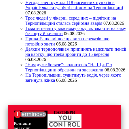
Негода знеструмила 118 населених пунктів в
Україні: яка ситуація зі світлом на Тернопільщині
07.08.2026
Троє людей у лікарні, серед них – підлітки: на
Тернопільщині сталась серйозна аварія
07.08.2026
Томати пелаті у власному соку: як закрити на зиму
без оцту й кислоти
06.08.2026
ПриватБанк змінює правила переказів: що
потрібно знати
06.08.2026
Деяким тернополянам припинять надсилати пенсії
на картку: що треба зробити до 15 вересня
06.08.2026
“Нам дуже боляче”: волонтерів “На Щиті” з
Тернопільщини образили та зневажили
06.08.2026
На Тернопільщині судитимуть водія, через якого
загинула жінка
06.08.2026
ПАРТНЕРИ
Контакти
редакції: