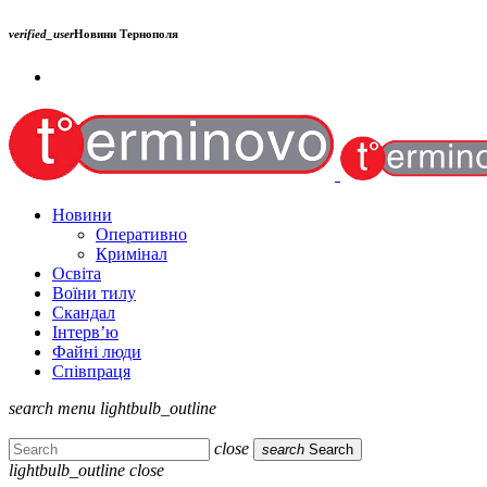
verified_user
Новини Тернополя
Новини
Оперативно
Кримінал
Освіта
Воїни тилу
Скандал
Інтерв’ю
Файні люди
Співпраця
search
menu
lightbulb_outline
close
search
Search
lightbulb_outline
close