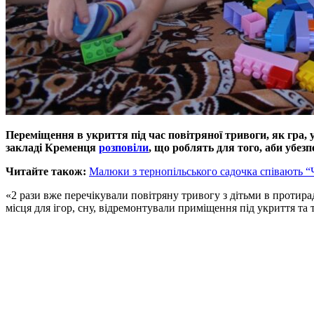
Переміщення в укриття під час повітряної тривоги, як гра, 
закладі Кременця
розповіли
, що роблять для того, аби убез
Читайте також:
Малюки з тернопільського садочка співають “
«2 рази вже перечікували повітряну тривогу з дітьми в протира
місця для ігор, сну, відремонтували приміщення під укриття та 