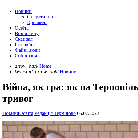
Новини
Оперативно
Кримінал
Освіта
Воїни тилу
Скандал
Інтерв’ю
Файні люди
Співпраця
arrow_back
Home
keyboard_arrow_right
Новини
Війна, як гра: як на Тернопі
тривог
Новини
Освіта
Редакція Терміново
06.07.2022