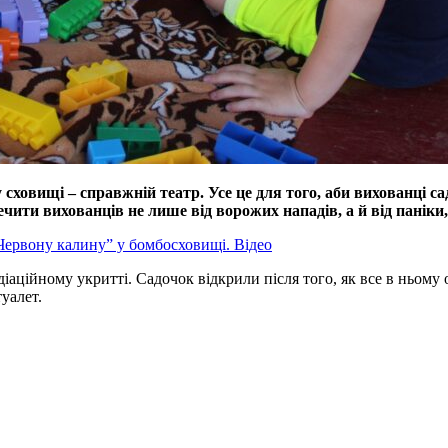
у сховищі – справжній театр. Усе це для того, аби вихованці 
печити вихованців не лише від ворожих нападів, а й від паніки
Червону калину” у бомбосховищі. Відео
діаційному укритті. Садочок відкрили після того, як все в ньому
туалет.