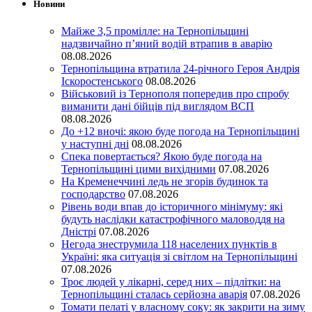
Новини
Майже 3,5 промілле: на Тернопільщині
надзвичайно п’яний водій втрапив в аварію
08.08.2026
Тернопільщина втратила 24-річного Героя Андрія
Іскоростенського
08.08.2026
Військовий із Тернополя попередив про спробу
виманити дані бійців під виглядом ВСП
08.08.2026
До +12 вночі: якою буде погода на Тернопільщині
у наступні дні
08.08.2026
Спека повертається? Якою буде погода на
Тернопільщині цими вихідними
07.08.2026
На Кременеччині ледь не згорів будинок та
господарство
07.08.2026
Рівень води впав до історичного мінімуму: які
будуть наслідки катастрофічного маловоддя на
Дністрі
07.08.2026
Негода знеструмила 118 населених пунктів в
Україні: яка ситуація зі світлом на Тернопільщині
07.08.2026
Троє людей у лікарні, серед них – підлітки: на
Тернопільщині сталась серйозна аварія
07.08.2026
Томати пелаті у власному соку: як закрити на зиму