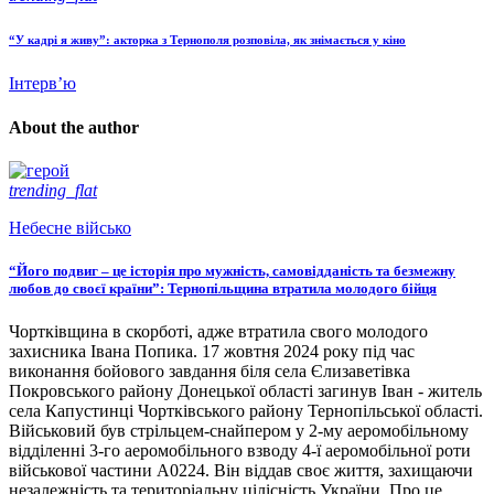
“У кадрі я живу”: акторка з Тернополя розповіла, як знімається у кіно
Інтерв’ю
About the author
trending_flat
Небесне військо
“Його подвиг – це історія про мужність, самовідданість та безмежну
любов до своєї країни”: Тернопільщина втратила молодого бійця
Чортківщина в скорботі, адже втратила свого молодого
захисника Івана Попика. 17 жовтня 2024 року під час
виконання бойового завдання біля села Єлизаветівка
Покровського району Донецької області загинув Іван - житель
села Капустинці Чортківського району Тернопільської області.
Військовий був стрільцем-снайпером у 2-му аеромобільному
відділенні 3-го аеромобільного взводу 4-ї аеромобільної роти
військової частини А0224. Він віддав своє життя, захищаючи
незалежність та територіальну цілісність України. Про це