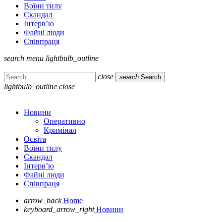
Воїни тилу
Скандал
Інтерв’ю
Файні люди
Співпраця
search
menu
lightbulb_outline
close
search
Search
lightbulb_outline
close
Новини
Оперативно
Кримінал
Освіта
Воїни тилу
Скандал
Інтерв’ю
Файні люди
Співпраця
arrow_back
Home
keyboard_arrow_right
Новини