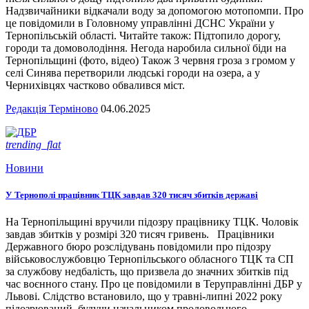
Надзвичайники відкачали воду за допомогою мотопомпи. Про
це повідомили в Головному управлінні ДСНС України у
Тернопільській області. Читайте також: Підтопило дорогу,
городи та домоволодіння. Негода наробила сильної біди на
Тернопільщині (фото, відео) Також 3 червня гроза з громом у
селі Синява перетворили людські городи на озера, а у
Чернихівцях частково обвалився міст.
Редакція Терміново
04.06.2025
trending_flat
Новини
У Тернополі працівник ТЦК завдав 320 тисяч збитків державі
На Тернопільщині вручили підозру працівнику ТЦК. Чоловік
завдав збитків у розмірі 320 тисяч гривень. Працівники
Державного бюро розслідувань повідомили про підозру
військовослужбовцю Тернопільського обласного ТЦК та СП
за службову недбалість, що призвела до значних збитків під
час воєнного стану. Про це повідомили в Теруправлінні ДБР у
Львові. Слідство встановило, що у травні-липні 2022 року
підозрюваний, будучи начальником продовольчого