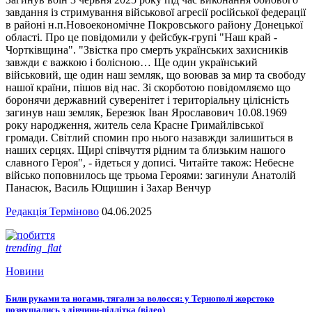
завдання із стримування військової агресії російської федерації
в районі н.п.Новоекономічне Покровського району Донецької
області. Про це повідомили у фейсбук-групі "Наш край -
Чортківщина". "Звістка про смерть українських захисників
завжди є важкою і болісною… Ще один український
військовий, ще один наш земляк, що воював за мир та свободу
нашої країни, пішов від нас. Зі скорботою повідомляємо що
боронячи державний суверенітет і територіальну цілісність
загинув наш земляк, Березюк Іван Ярославович 10.08.1969
року народження, житель села Красне Гримайлівської
громади. Світлий спомин про нього назавжди залишиться в
наших серцях. Щирі співчуття рідним та близьким нашого
славного Героя", - йдеться у дописі. Читайте також: Небесне
військо поповнилось ще трьома Героями: загинули Анатолій
Панасюк, Василь Ющишин і Захар Венчур
Редакція Терміново
04.06.2025
trending_flat
Новини
Били руками та ногами, тягали за волосся: у Тернополі жорстоко
познущались з дівчини-підлітка (відео)