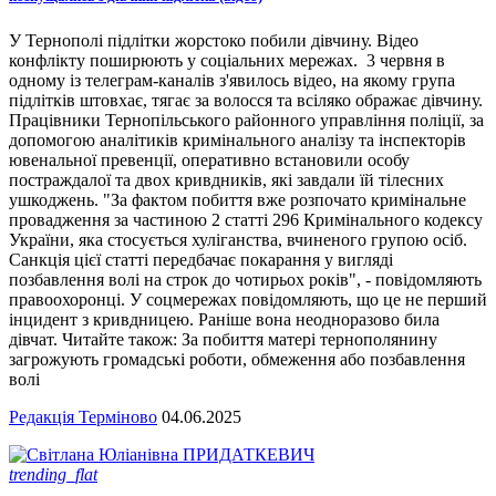
У Тернополі підлітки жорстоко побили дівчину. Відео
конфлікту поширюють у соціальних мережах. 3 червня в
одному із телеграм-каналів з'явилось відео, на якому група
підлітків штовхає, тягає за волосся та всіляко ображає дівчину.
Працівники Тернопільського районного управління поліції, за
допомогою аналітиків кримінального аналізу та інспекторів
ювенальної превенції, оперативно встановили особу
постраждалої та двох кривдників, які завдали їй тілесних
ушкоджень. "За фактом побиття вже розпочато кримінальне
провадження за частиною 2 статті 296 Кримінального кодексу
України, яка стосується хуліганства, вчиненого групою осіб.
Санкція цієї статті передбачає покарання у вигляді
позбавлення волі на строк до чотирьох років", - повідомляють
правоохоронці. У соцмережах повідомляють, що це не перший
інцидент з кривдницею. Раніше вона неодноразово била
дівчат. Читайте також: За побиття матері тернополянину
загрожують громадські роботи, обмеження або позбавлення
волі
Редакція Терміново
04.06.2025
trending_flat