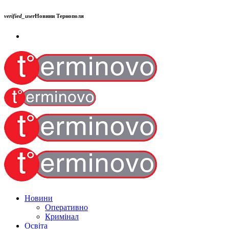
verified_user
Новини Тернополя
Новини
Оперативно
Кримінал
Освіта