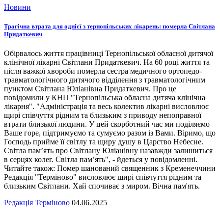
Новини
Трагічна втрата для однієї з тернопільських лікарень: померла Світлана
Придаткевич
Обірвалось життя працівниці Тернопільської обласної дитячої
клінічної лікарні Світлани Придаткевич. На 60 році життя та
після важкої хвороби померла сестра медичного ортопедо-
травматологічного дитячого відділення з травматологічним
пунктом Світлана Юліанівна Придаткевич. Про це
повідомили у КНП "Тернопільська обласна дитяча клінічна
лікарня". "Адміністрація та весь колектив лікарні висловлює
щирі співчуття рідним та близьким з приводу непоправної
втрати близької людини. У цей скорботний час ми поділяємо
Ваше горе, підтримуємо та сумуємо разом із Вами. Віримо, що
Господь прийме її світлу та щиру душу в Царство Небесне.
Світла пам’ять про Світлану Юліанівну назавжди залишиться
в серцях колег. Світла пам’ять", - йдеться у повідомленні.
Читайте також: Помер шанований священник з Кременеччини
Редакція "Терміново" висловлює щирі співчуття рідним та
близьким Світлани. Хай спочиває з миром. Вічна пам'ять.
Редакція Терміново
04.06.2025