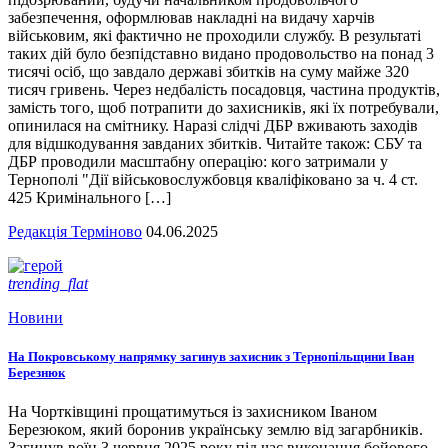
забезпечення, оформлював накладні на видачу харчів
військовим, які фактично не проходили службу. В результаті
таких дій було безпідставно видано продовольство на понад 3
тисячі осіб, що завдало державі збитків на суму майже 320
тисяч гривень. Через недбалість посадовця, частина продуктів,
замість того, щоб потрапити до захисників, які їх потребували,
опинилася на смітнику. Наразі слідчі ДБР вживають заходів
для відшкодування завданих збитків. Читайте також: СБУ та
ДБР проводили масштабну операцію: кого затримали у
Тернополі "Дії військовослужбовця кваліфіковано за ч. 4 ст.
425 Кримінального […]
Редакція Терміново
04.06.2025
trending_flat
Новини
На Покровському напрямку загинув захисник з Тернопільщини Іван
Березнюк
На Чортківщині прощатимуться із захисником Іваном
Березюком, який боронив українську землю від загарбників.
Загинув воїн 3 червня 2025 року під час виконання бойового