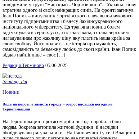
повідомили у групі "Наш край - Чортківщина". "Україна знову
втратила одного зі своїх найкращих синів. На фронті загинув
Іван Попик – випускник Чортківського навчально-наукового
інституту підприємництва і бізнесу Західноукраїнського
національного університету. Ця трагічна новина болем
відгукнулася в серцях усіх, хто знав Івана, і стала черговим
нагадуванням про жахливу ціну, яку платить наша країна за
свою свободу. Його подвиг – це історія про мужність,
самовідданість та безмежну любов до своєї країни. Іван Попик
віддав найцінніше – своє […]
Редакція Терміново
05.06.2025
trending_flat
Новини
Вода на порозі, а замість городу – озеро: наслідки негоди на
Тернопільщині
На Тернопільщині протягом доби негода наробила біди
людям. Зокрема затопила житлові будинки, її наслідки
ліквідовували рятувальники. На Лановеччині у селі Влащинці
після сильного дощу підтопило два приватні будинки.