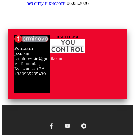
без оцту й кислоти
06.08.2026
ПАРТНЕРИ
Контакти
редакції:
terminovo.te@gmail.com
м. Тернопіль,
Кульчицької 2А
+380935295439