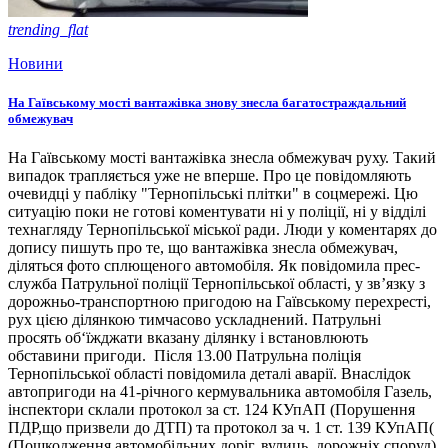
trending_flat
Новини
На Гаївському мості вантажівка знову знесла багатостраждальний
обмежувач
На Гаївському мості вантажівка знесла обмежувач руху. Такий
випадок трапляється уже не вперше. Про це повідомляють
очевидці у пабліку "Тернопільські плітки" в соцмережі. Цю
ситуацію поки не готові коментувати ні у поліції, ні у відділі
технагляду Тернопільської міської ради. Люди у коментарях до
допису пишуть про те, що вантажівка знесла обмежувач,
діляться фото сплющеного автомобіля. Як повідомила прес-
служба Патрульної поліції Тернопільської області, у зв’язку з
дорожньо-транспортною пригодою на Гаївському перехресті,
рух цією ділянкою тимчасово ускладнений. Патрульні
просять об‘їжджати вказану ділянку і встановлюють
обставини пригоди. Після 13.00 Патрульна поліція
Тернопільської області повідомила деталі аварії. Внаслідок
автопригоди на 41-річного кермувальника автомобіля Газель,
інспектори склали протокол за ст. 124 КУпАП (Порушення
ПДР,що призвели до ДТП) та протокол за ч. 1 ст. 139 КУпАП(
(Пошкодження автомобільних доріг, вулиць, дорожніх споруд),