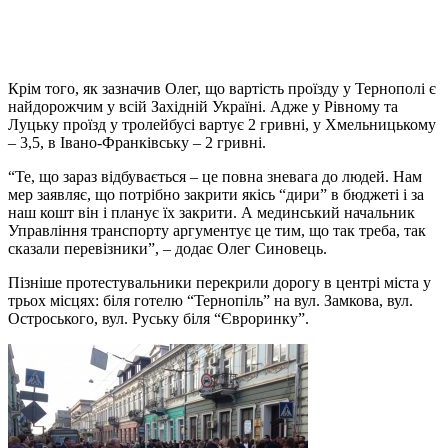
Крім того, як зазначив Олег, що вартість проїзду у Тернополі є
найдорожчим у всій Західній Україні. Адже у Рівному та
Луцьку проїзд у тролейбусі вартує 2 гривні, у Хмельницькому
– 3,5, в Івано-Франківську – 2 гривні.
“Те, що зараз відбувається – це повна зневага до людей. Нам
мер заявляє, що потрібно закрити якісь “дири” в бюджеті і за
наш кошт він і планує їх закрити. А мединський начальник
Управління транспорту аргументує це тим, що так треба, так
сказали перевізники”, – додає Олег Синовець.
Пізніше протестувальники перекрили дорогу в центрі міста у
трьох місцях: біля готелю “Тернопіль” на вул. Замкова, вул.
Остроського, вул. Руську біля “Євроринку”.