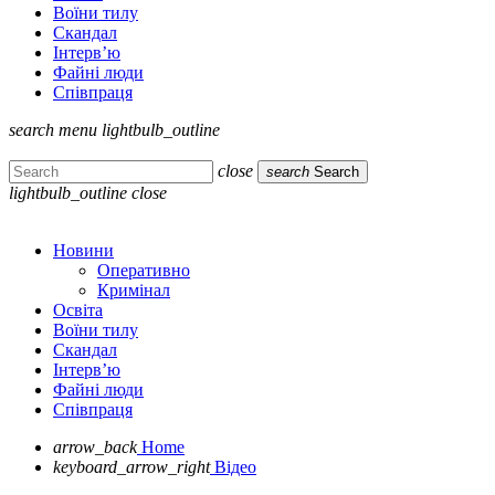
Воїни тилу
Скандал
Інтерв’ю
Файні люди
Співпраця
search
menu
lightbulb_outline
close
search
Search
lightbulb_outline
close
Новини
Оперативно
Кримінал
Освіта
Воїни тилу
Скандал
Інтерв’ю
Файні люди
Співпраця
arrow_back
Home
keyboard_arrow_right
Відео