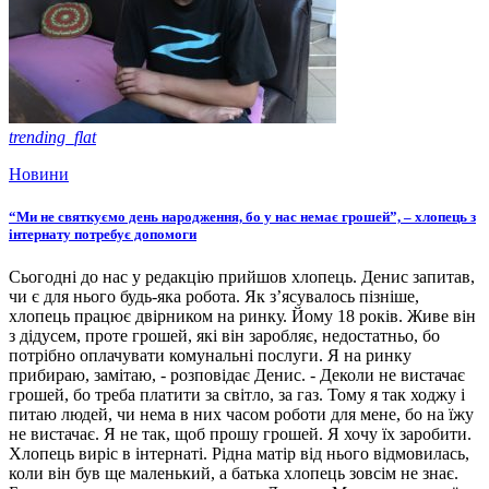
trending_flat
Новини
“Ми не святкуємо день народження, бо у нас немає грошей”, – хлопець з
інтернату потребує допомоги
Сьогодні до нас у редакцію прийшов хлопець. Денис запитав,
чи є для нього будь-яка робота. Як з’ясувалось пізніше,
хлопець працює двірником на ринку. Йому 18 років. Живе він
з дідусем, проте грошей, які він заробляє, недостатньо, бо
потрібно оплачувати комунальні послуги. Я на ринку
прибираю, замітаю, - розповідає Денис. - Деколи не вистачає
грошей, бо треба платити за світло, за газ. Тому я так ходжу і
питаю людей, чи нема в них часом роботи для мене, бо на їжу
не вистачає. Я не так, щоб прошу грошей. Я хочу їх заробити.
Хлопець виріс в інтернаті. Рідна матір від нього відмовилась,
коли він був ще маленький, а батька хлопець зовсім не знає.