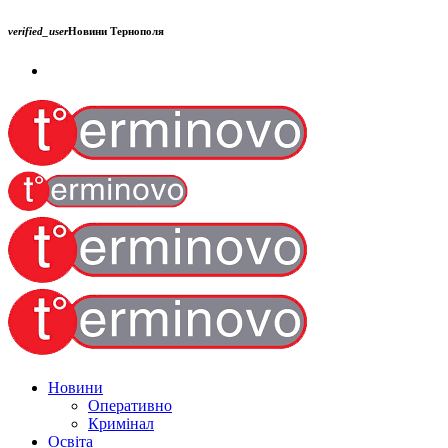
verified_user
Новини Тернополя
Новини
Оперативно
Кримінал
Освіта