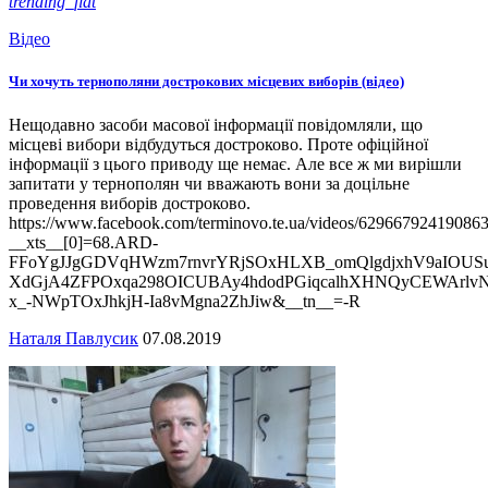
trending_flat
Відео
Чи хочуть тернополяни дострокових місцевих виборів (відео)
Нещодавно засоби масової інформації повідомляли, що
місцеві вибори відбудуться достроково. Проте офіційної
інформації з цього приводу ще немає. Але все ж ми вирішли
запитати у тернополян чи вважають вони за доцільне
проведення виборів достроково.
https://www.facebook.com/terminovo.te.ua/videos/629667924190863
__xts__[0]=68.ARD-
FFoYgJJgGDVqHWzm7rnvrYRjSOxHLXB_omQlgdjxhV9aIOUSuJ
XdGjA4ZFPOxqa298OICUBAy4hdodPGiqcalhXHNQyCEWArlv
x_-NWpTOxJhkjH-Ia8vMgna2ZhJiw&__tn__=-R
Наталя Павлусик
07.08.2019