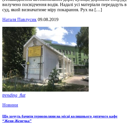
вилучено посвідчення водія. Надалі усі матеріали передадуть в
суд, який визначатиме міру покарання. Рух на […]
Наталя Павлусик
09.08.2019
trending_flat
Новини
Що хочуть бачити тернополяни на місці колишнього дитячого кафе
“Женя-Женечка”