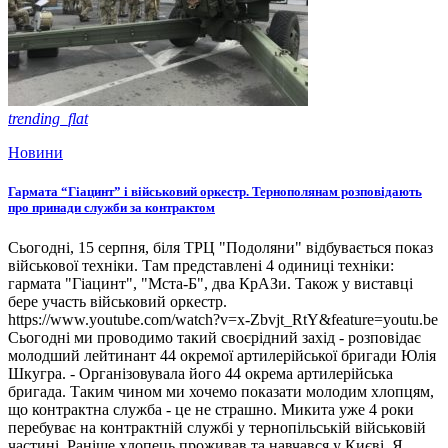
trending_flat
Новини
Гармата “Гіацинт” і військовий оркестр. Тернополянам розповідають
про принади служби за контрактом
Сьогодні, 15 серпня, біля ТРЦ "Подоляни" відбувається показ
військової техніки. Там представлені 4 одиниці техніки:
гармата "Гіацинт", "Мста-Б", два КрАЗи. Також у виставці
бере участь військовий оркестр.
https://www.youtube.com/watch?v=x-Zbvjt_RtY&feature=youtu.be
Сьогодні ми проводимо такий своєрідний захід - розповідає
молодший лейтинант 44 окремої артилерійської бригади Юлія
Шкугра. - Організовувала його 44 окрема артилерійська
бригада. Таким чином ми хочемо показати молодим хлопцям,
що контрактна служба - це не страшно. Микита уже 4 роки
перебуває на контрактній службі у тернопільській військовій
частині. Раніше хлопець проживав та навчався у Києві. Я