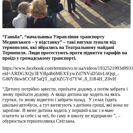
“Ганьба”, “начальника Управління транспорту
Мединського – у відставку” – такі вигуки лунали від
тернополян, які зібрались на Театральному майдані
Тернополя. Люди протестують проти підняття тарифів на
проїдз у громадському транспорті.
https://www.facebook.com/terminovo.te.ua/videos/193252199349931
eid=ARDGXQy3EYBp4b6MEXEywZd7NVsD5livL6Qqt_-
G80Y8kwhCC6F5aQT_xgOtZGYd7YW_8_I1R4H_Z0vH
“Дитину потрібно завести, приїхати додому, а потім забрати і
знову приїхати додому. А якщо дитина ще ходить на якісь
гуртки, то знову відвезти і забрати назад. У селах їздять
шкільні автобуси, а тут витягують з дитини гроші, які вона не
заробляє. В мене дитина ходить у перший клас і я маю
платити за себе і за неї, бо саму в школу не відправлю ”, –
обурюється тернополянка Світлана.