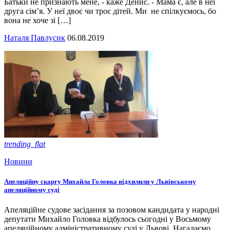
Батьки не признають мене, - каже Денис. - Мама є, але в неї
друга сім’я. У неї двоє чи троє дітей. Ми не спілкуємось, бо
вона не хоче зі […]
Наталя Павлусик
06.08.2019
trending_flat
Новини
Апеляційну скаргу Михайла Головка відхилили у Львівському
апеляційному суді
Апеляційне судове засідання за позовом кандидата у народні
депутати Михайло Головка відбулось сьогодні у Восьмому
апеляційному адміністративному суді у Львові. Нагадаємо,