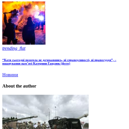
trending_flat
“Катя сьогодні померла не дочекавшись, ні справедливості, ні правосуддя”, –
вшанування пам’яті Катерини Гандзюк (фото)
Новини
About the author