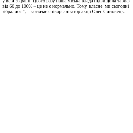
у всій Україні. Цього разу наша міська влада підвищила тариф
від 60 до 100% – це не є нормально. Тому, власне, ми сьогодні
зібралися ”, – зазначає співорганізатор акції Олег Синовець.