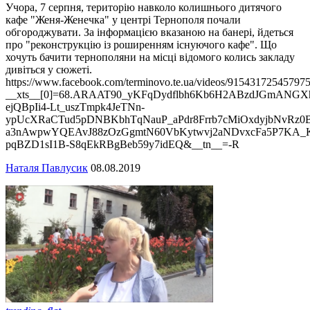
Учора, 7 серпня, територію навколо колишнього дитячого
кафе "Женя-Женечка" у центрі Тернополя почали
обгороджувати. За інформацією вказаною на банері, йдеться
про "реконструкцію із роширенням існуючого кафе". Що
хочуть бачити тернополяни на місці відомого колись закладу
дивіться у сюжеті.
https://www.facebook.com/terminovo.te.ua/videos/915431725457975
__xts__[0]=68.ARAAT90_yKFqDydflbh6Kb6H2ABzdJGmANG
ejQBpIi4-Lt_uszTmpk4JeTNn-
ypUcXRaCTud5pDNBKbhTqNauP_aPdr8Frrb7cMiOxdyjbNvRz
a3nAwpwYQEAvJ88zOzGgmtN60VbKytwvj2aNDvxcFa5P7KA_K
pqBZD1sI1B-S8qEkRBgBeb59y7idEQ&__tn__=-R
Наталя Павлусик
08.08.2019