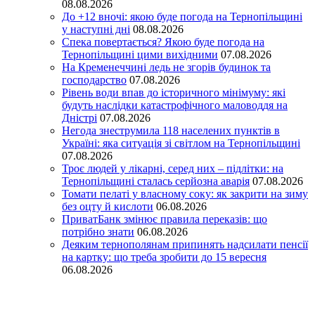
08.08.2026
До +12 вночі: якою буде погода на Тернопільщині
у наступні дні
08.08.2026
Спека повертається? Якою буде погода на
Тернопільщині цими вихідними
07.08.2026
На Кременеччині ледь не згорів будинок та
господарство
07.08.2026
Рівень води впав до історичного мінімуму: які
будуть наслідки катастрофічного маловоддя на
Дністрі
07.08.2026
Негода знеструмила 118 населених пунктів в
Україні: яка ситуація зі світлом на Тернопільщині
07.08.2026
Троє людей у лікарні, серед них – підлітки: на
Тернопільщині сталась серйозна аварія
07.08.2026
Томати пелаті у власному соку: як закрити на зиму
без оцту й кислоти
06.08.2026
ПриватБанк змінює правила переказів: що
потрібно знати
06.08.2026
Деяким тернополянам припинять надсилати пенсії
на картку: що треба зробити до 15 вересня
06.08.2026