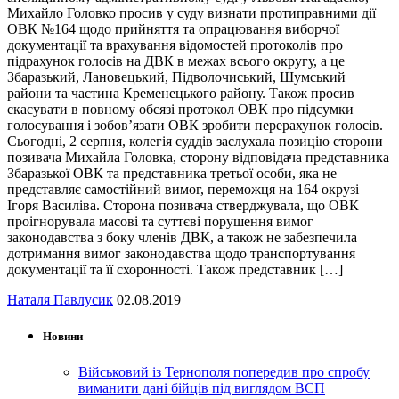
Михайло Головко просив у суду визнати протиправними дії
ОВК №164 щодо прийняття та опрацювання виборчої
документації та врахування відомостей протоколів про
підрахунок голосів на ДВК в межах всього округу, а це
Збаразький, Лановецький, Підволочиський, Шумський
райони та частина Кременецького району. Також просив
скасувати в повному обсязі протокол ОВК про підсумки
голосування і зобов’язати ОВК зробити перерахунок голосів.
Сьогодні, 2 серпня, колегія суддів заслухала позицію сторони
позивача Михайла Головка, сторону відповідача представника
Збаразької ОВК та представника третьої особи, яка не
представляє самостійний вимог, переможця на 164 окрузі
Ігоря Василіва. Сторона позивача стверджувала, що ОВК
проігнорувала масові та суттєві порушення вимог
законодавства з боку членів ДВК, а також не забезпечила
дотримання вимог законодавства щодо транспортування
документації та її схоронності. Також представник […]
Наталя Павлусик
02.08.2019
Новини
Військовий із Тернополя попередив про спробу
виманити дані бійців під виглядом ВСП