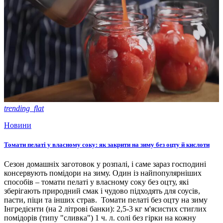
trending_flat
Новини
Томати пелаті у власному соку: як закрити на зиму без оцту й кислоти
Сезон домашніх заготовок у розпалі, і саме зараз господині
консервують помідори на зиму. Один із найпопулярніших
способів – томати пелаті у власному соку без оцту, які
зберігають природний смак і чудово підходять для соусів,
пасти, піци та інших страв. Томати пелаті без оцту на зиму
Інгредієнти (на 2 літрові банки): 2,5-3 кг м'ясистих стиглих
помідорів (типу "сливка") 1 ч. л. солі без гірки на кожну