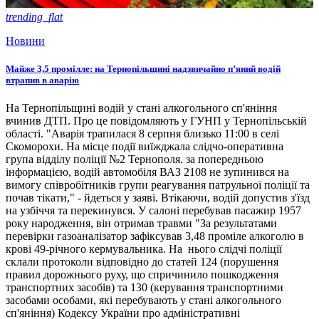
trending_flat
Новини
Майже 3,5 промілле: на Тернопільщині надзвичайно п’яний водій
втрапив в аварію
На Тернопільщині водій у стані алкогольного сп'яніння
вчинив ДТП. Про це повідомляють у ГУНП у Тернопільській
області. "Аварія трапилася 8 серпня близько 11:00 в селі
Скоморохи. На місце події виїжджала слідчо-оперативна
група відділу поліції №2 Тернополя. за попередньою
інформацією, водій автомобіля ВАЗ 2108 не зупинився на
вимогу співробітників групи реагування патрульної поліції та
почав тікати," - йдеться у заяві. Втікаючи, водій допустив з'їзд
на узбіччя та перекинувся. У салоні перебував пасажир 1957
року народження, він отримав травми "За результатами
перевірки газоаналізатор зафіксував 3,48 проміле алкоголю в
крові 49-річного кермувальника. На нього слідчі поліції
склали протоколи відповідно до статей 124 (порушення
правил дорожнього руху, що спричинило пошкодження
транспортних засобів) та 130 (керування транспортними
засобами особами, які перебувають у стані алкогольного
сп'яніння) Кодексу України про адміністративні