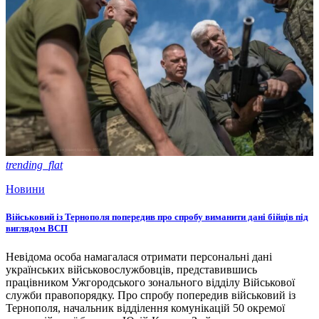
trending_flat
Новини
Військовий із Тернополя попередив про спробу виманити дані бійців під
виглядом ВСП
Невідома особа намагалася отримати персональні дані
українських військовослужбовців, представившись
працівником Ужгородського зонального відділу Військової
служби правопорядку. Про спробу попередив військовий із
Тернополя, начальник відділення комунікацій 50 окремої