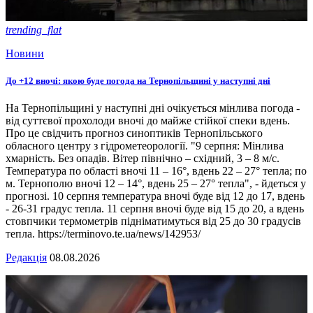
trending_flat
Новини
До +12 вночі: якою буде погода на Тернопільщині у наступні дні
На Тернопільщині у наступні дні очікується мінлива погода -
від суттєвої прохолоди вночі до майже стійкої спеки вдень.
Про це свідчить прогноз синоптиків Тернопільського
обласного центру з гідрометеорології. "9 серпня: Мінлива
хмарність. Без опадів. Вітер північно – східний, 3 – 8 м/с.
Температура по області вночі 11 – 16°, вдень 22 – 27° тепла; по
м. Тернополю вночі 12 – 14°, вдень 25 – 27° тепла", - йдеться у
прогнозі. 10 серпня температура вночі буде від 12 до 17, вдень
- 26-31 градус тепла. 11 серпня вночі буде від 15 до 20, а вдень
стовпчики термометрів підніматимуться від 25 до 30 градусів
тепла. https://terminovo.te.ua/news/142953/
Редакція
08.08.2026