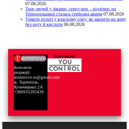
07.08.2026
Троє людей у лікарні, серед них – підлітки: на
Тернопільщині сталась серйозна аварія
07.08.2026
Томати пелаті у власному соку: як закрити на зиму
без оцту й кислоти
06.08.2026
ПАРТНЕРИ
Контакти
редакції:
terminovo.te@gmail.com
м. Тернопіль,
Кульчицької 2А
+380935295439