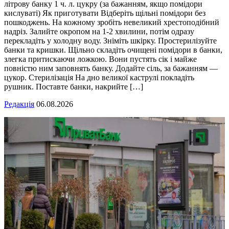
літрову банку 1 ч. л. цукру (за бажанням, якщо помідори
кислуваті) Як приготувати Відберіть щільні помідори без
пошкоджень. На кожному зробіть невеликий хрестоподібний
надріз. Залийте окропом на 1-2 хвилини, потім одразу
перекладіть у холодну воду. Зніміть шкірку. Простерилізуйте
банки та кришки. Щільно складіть очищені помідори в банки,
злегка притискаючи ложкою. Вони пустять сік і майже
повністю ним заповнять банку. Додайте сіль, за бажанням —
цукор. Стерилізація На дно великої каструлі покладіть
рушник. Поставте банки, накрийте […]
Редакція
06.08.2026