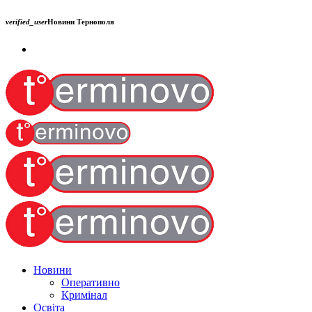
verified_user
Новини Тернополя
Новини
Оперативно
Кримінал
Освіта