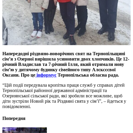
Напередодні різдвяно-новорічних свят на Тернопільщині
сім’я з Озерної вирішила усиновити двох хлопчиків. Це 12-
річний Владислав та 7-річний Ілля, який отримали нову
сім’ю у дитячому будинку сімейного типу Алєксєєвої
Оксани. Про це
інформує
Тернопільська обласна рада.
“Цій події передувала кропітка праця служб у справах дітей
Тернопільської районної державної адміністрації та
Озернянської сільської ради, які зробили все можливе, щоб
діти зустріли Новий рік та Різдвяні свята у сім’ї”, – йдеться у
повідомленні.
Попередня