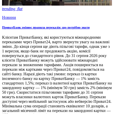
trending_flat
Новини
ПриватБанк змінює правила переказів: що потрібно знати
Клієнтам ПриватБанку, які користуються міжнародними
переказами через Приват24, варто звернути увагу на важливі
зміни. До кінця серпня ще діють пільгові тарифи, однак уже з
1 вересня, якщо банк не продовжить акцію, комісії
повернуться до стандартного рівня. До 31 серпня 2026 року
клієнти ПриватБанку можуть здійснювати міжнародні
перекази за зниженими тарифами. Акція поширюється на
перекази між картками через Приват24, повідомляється на
сайті банку. Наразі діють такі умови: переказ із картки
іноземного банку на картку ПриватБанку — 1% замість
стандартних 1,5%; переказ із валютної картки ПриватБанку на
закордонну картку — 1% (мінімум 50 грн) замість 2% (мінімум
50 грн). Скористатися пільговими тарифами до 31 серпня
можуть власники валютних карток ПриватБанку. Перекази
доступні через мобільний застосунок або вебверсію Приват24.
Мінімальна сума операції становить еквівалент 10 доларів, а
загальний місячний ліміт на перекази на закордонні картки —