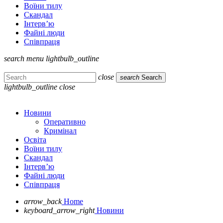
Воїни тилу
Скандал
Інтерв’ю
Файні люди
Співпраця
search
menu
lightbulb_outline
close
search
Search
lightbulb_outline
close
Новини
Оперативно
Кримінал
Освіта
Воїни тилу
Скандал
Інтерв’ю
Файні люди
Співпраця
arrow_back
Home
keyboard_arrow_right
Новини