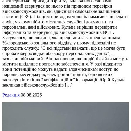
артилерійської бригади Юрій Кульпа. За його словами,
невідомий звернувся до нього під приводом перевірки
військовослужбовців, які здійснили самовільне залишення
частини (СЗЧ). Під цим приводом чоловік намагався передати
архів, у якому нібито містилися службові документи та
персональні дані військових. Кульпа вирішив перевірити
інформацію та звернувся до військовослужбовців ВСП.
З'ясувалося, що людина, яка представилася представником
Ужгородського зонального відділу, у цьому підрозділі не
проходить службу. "Є всі підстави вважати, що це могла бути
спроба кіберрозвідки або збору персональних даних", -
зазначив військовий. Він наголосив, що подібні файли можуть
містити шкідливе програмне забезпечення. У разі відкриття
вони потенційно можуть надати зловмисникам доступ до
паролів, месенджерів, електронної пошти, банківських
застосунків та іншої конфіденційної інформації. Юрій Кульпа
закликав військовослужбовців […]
Редакція
08.08.2026