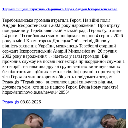
Тернопільщина втратила 24-річного Героя Андрія Іскоростенського
Теребовлянська громада втратила Героя. На війні поліг
Андрій Іскоростенський 2002 року народження. Про втрату
повідомили у Теребовлянській міській раді. Герою було лише
24 роки. "Із глибоким сумом повідомляємо, що 4 серпня 2026
року в місті Краматорськ Донецької області відійшов у
вічність захисник України, мешканець Теребовлі старший
сержант Іскоростенський Андрій Миколайович, 26 грудня
2002 року народження", - йдеться у заяві громади. Він
проходив службу на посаді інспектора прикордонної служби 1
категорії - начальника другої групи зенітно-винищувальних
безпілотних авіаційних комплексів. Інформацію про зустріч
тіла Героя та чин похорону обіцяють повідомити згодом.
Редакція "Терміново" висловлює щирі співчуття рідним,
друзям та усім, хто знав нашого Героя. Вічна йому пам'ять!
https://terminovo.te.ua/news/142855/
Редакція
08.08.2026