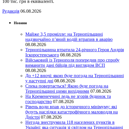
100 тис. грн в еквіваленті.
Редакція
06.08.2026
Новини
Майже 3,5 промілле: на Тернопільщині
надзвичайно п’яний водій втрапив в аварію
08.08.2026
Тернопільщина втратила 24-річного Героя Андрія
Іскоростенського
08.08.2026
Військовий із Тернополя попередив про спробу
виманити дані бійців під виглядом ВСП
08.08.2026
До +12 вночі: якою буде погода на Тернопільщині
у наступні дні
08.08.2026
Спека повертається? Якою буде погода на
Тернопільщині цими вихідними
07.08.2026
На Кременеччині ледь не згорів будинок та
господарство
07.08.2026
Рівень води впав до історичного мінімуму: які
будуть наслідки катастрофічного маловоддя на
Дністрі
07.08.2026
Негода знеструмила 118 населених пунктів в
Україні: яка ситуація зі світлом на Тернопільщині