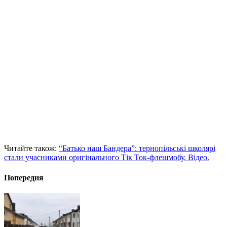
Читайте також:
“Батько наш Бандера”: тернопільські школярі
стали учасниками оригінального Тік Ток-флешмобу. Відео.
Попередня