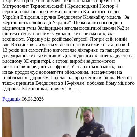
15-річчя. Про це повідомляє Тернопільська єпархія ПЦУ.
Митрополит Тернопільський і Кременецький Нестор 4
серпня, з благословення митрополита Київського і всієї
України Епіфанія, вручив Владиславу Калакайлу медаль "За
жертовність і любов до України". Церковною нагородою
відзначили учня Заліщицької загальноосвітньої школи №2 за
систематичну підтримку українських військових, які
захищають Україну від російської агресії. Попри свій юний
вік, Владислав займається волонтерством вже кілька років. Із
13 років він самостійно виготовляє ліхтарики та павербанки
для українських захисників. Деталі для них хлопець друкує на
власному 3D-принтері, а готові вироби за допомогою
волонтерів передають на фронт. У єпархії зазначають, що
юнак продовжує допомагати військовим, незважаючи на
проблеми зі здоров'ям. Під час нагородження владика Нестор
також привітав Владислава з 15-річчям, побажав йому міцного
здоров'я, Божої опіки, подякував […]
Редакція
06.08.2026