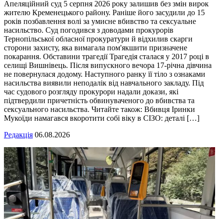
Апеляційний суд 5 серпня 2026 року залишив без змін вирок
жителю Кременецького району. Раніше його засудили до 15
років позбавлення волі за умисне вбивство та сексуальне
насильство. Суд погодився з доводами прокурорів
Тернопільської обласної прокуратури й відхилив скарги
сторони захисту, яка вимагала пом'якшити призначене
покарання. Обставини трагедії Трагедія сталася у 2017 році в
селищі Вишнівець. Після випускного вечора 17-річна дівчина
не повернулася додому. Наступного ранку її тіло з ознаками
насильства виявили неподалік від навчального закладу. Під
час судового розгляду прокурори надали докази, які
підтвердили причетність обвинуваченого до вбивства та
сексуального насильства. Читайте також: Вбивця Іринки
Мукоїди намагався вкоротити собі віку в СІЗО: деталі […]
Редакція
06.08.2026