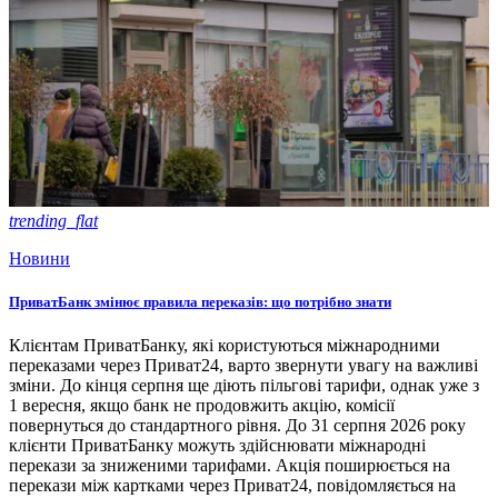
trending_flat
Новини
ПриватБанк змінює правила переказів: що потрібно знати
Клієнтам ПриватБанку, які користуються міжнародними
переказами через Приват24, варто звернути увагу на важливі
зміни. До кінця серпня ще діють пільгові тарифи, однак уже з
1 вересня, якщо банк не продовжить акцію, комісії
повернуться до стандартного рівня. До 31 серпня 2026 року
клієнти ПриватБанку можуть здійснювати міжнародні
перекази за зниженими тарифами. Акція поширюється на
перекази між картками через Приват24, повідомляється на