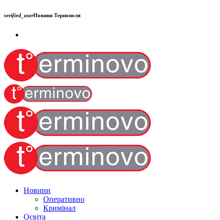
verified_user
Новини Тернополя
Новини
Оперативно
Кримінал
Освіта