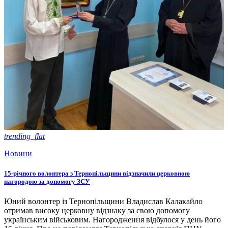
trending_flat
Новини
15-річного волонтера з Тернопільщини відзначили церковною
нагородою за допомогу ЗСУ
Юний волонтер із Тернопільщини Владислав Калакайло
отримав високу церковну відзнаку за свою допомогу
українським військовим. Нагородження відбулося у день його