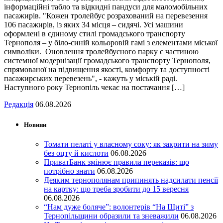
інформаційні табло та відкидні пандуси для маломобільних
пасажирів. "Кожен тролейбус розрахований на перевезення
106 пасажирів, із яких 34 місця – сидячі. Усі машини
оформлені в єдиному стилі громадського транспорту
Тернополя – у біло-синій кольоровій гамі з елементами міської
символіки. Оновлення тролейбусного парку є частиною
системної модернізації громадського транспорту Тернополя,
спрямованої на підвищення якості, комфорту та доступності
пасажирських перевезень", - кажуть у міській раді.
Наступного року Тернопіль чекає на постачання […]
Редакція
06.08.2026
Новини
Томати пелаті у власному соку: як закрити на зиму
без оцту й кислоти
06.08.2026
ПриватБанк змінює правила переказів: що
потрібно знати
06.08.2026
Деяким тернополянам припинять надсилати пенсії
на картку: що треба зробити до 15 вересня
06.08.2026
“Нам дуже боляче”: волонтерів “На Щиті” з
Тернопільщини образили та зневажили
06.08.2026