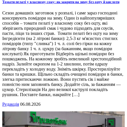
Томати пелаті у власному соку: як закрити на зиму без оцту й кислоти
Сезон домашніх заготовок у розпалі, і саме зараз господині
консервують помідори на зиму. Один із найпопулярніших
способів – томати пелаті у власному соку без оцту, які
зберігають природний смак і чудово підходять для соусів,
пасти, піци та інших страв. Томати пелаті без оцту на зиму
Інгредієнти (на 2 літрові банки): 2,5-3 кг м'ясистих стиглих
помідорів (типу "сливка") 1 ч. л. солі без гірки на кожну
літрову банку 1 ч. л. цукру (за бажанням, якщо помідори
кислуваті) Як приготувати Відберіть щільні помідори без
пошкоджень. На кожному зробіть невеликий хрестоподібний
надріз. Залийте окропом на 1-2 хвилини, потім одразу
перекладіть у холодну воду. Зніміть шкірку. Простерилізуйте
банки та кришки. Щільно складіть очищені помідори в банки,
злегка притискаючи ложкою. Вони пустять сік і майже
повністю ним заповнять банку. Додайте сіль, за бажанням —
цукор. Стерилізація На дно великої каструлі покладіть
рушник. Поставте банки, накрийте […]
Редакція
06.08.2026