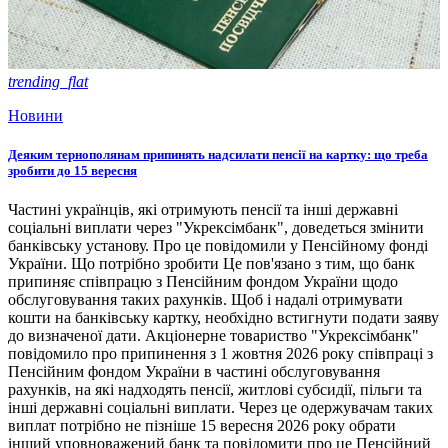
trending_flat
Новини
Деяким тернополянам припинять надсилати пенсії на картку: що треба
зробити до 15 вересня
Частині українців, які отримують пенсії та інші державні
соціальні виплати через "Укрексімбанк", доведеться змінити
банківську установу. Про це повідомили у Пенсійному фонді
України. Що потрібно зробити Це пов'язано з тим, що банк
припиняє співпрацю з Пенсійним фондом України щодо
обслуговування таких рахунків. Щоб і надалі отримувати
кошти на банківську картку, необхідно встигнути подати заяву
до визначеної дати. Акціонерне товариство "Укрексімбанк"
повідомило про припинення з 1 жовтня 2026 року співпраці з
Пенсійним фондом України в частині обслуговування
рахунків, на які надходять пенсії, житлові субсидії, пільги та
інші державні соціальні виплати. Через це одержувачам таких
виплат потрібно не пізніше 15 вересня 2026 року обрати
інший уповноважений банк та повідомити про це Пенсійний