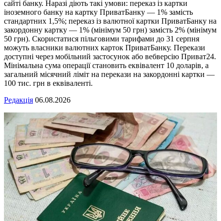
сайті банку. Наразі діють такі умови: переказ із картки
іноземного банку на картку ПриватБанку — 1% замість
стандартних 1,5%; переказ із валютної картки ПриватБанку на
закордонну картку — 1% (мінімум 50 грн) замість 2% (мінімум
50 грн). Скористатися пільговими тарифами до 31 серпня
можуть власники валютних карток ПриватБанку. Перекази
доступні через мобільний застосунок або вебверсію Приват24.
Мінімальна сума операції становить еквівалент 10 доларів, а
загальний місячний ліміт на перекази на закордонні картки —
100 тис. грн в еквіваленті.
Редакція
06.08.2026