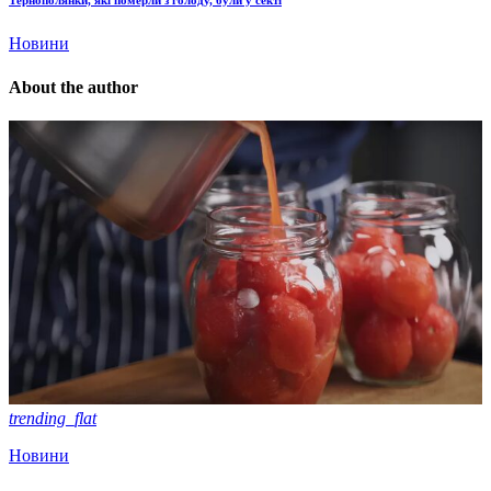
Тернополянки, які померли з голоду, були у секті
Новини
About the author
trending_flat
Новини