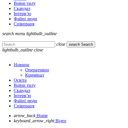
Воїни тилу
Скандал
Інтерв’ю
Файні люди
Співпраця
search
menu
lightbulb_outline
close
search
Search
lightbulb_outline
close
Новини
Оперативно
Кримінал
Освіта
Воїни тилу
Скандал
Інтерв’ю
Файні люди
Співпраця
arrow_back
Home
keyboard_arrow_right
Відео