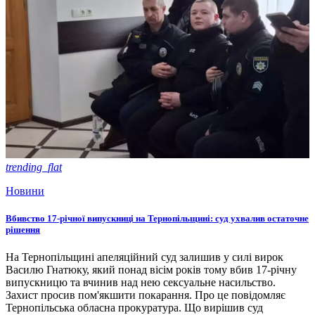
trending_flat
Новини
Вбивство 17-річної випускниці на Тернопільщині: суд ухвалив остаточне
рішення
На Тернопільщині апеляційний суд залишив у силі вирок
Василю Гнатюку, який понад вісім років тому вбив 17-річну
випускницю та вчинив над нею сексуальне насильство.
Захист просив пом'якшити покарання. Про це повідомляє
Тернопільська обласна прокуратура. Що вирішив суд