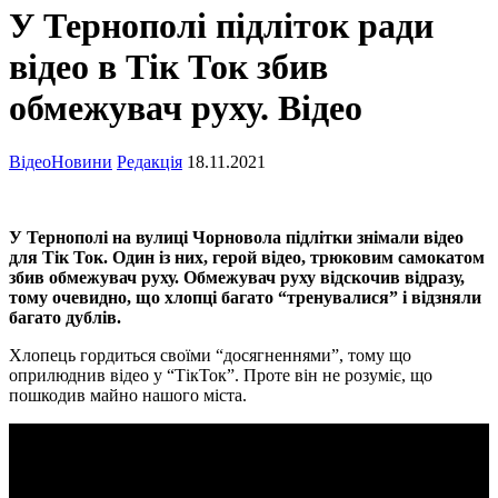
У Тернополі підліток ради
відео в Тік Ток збив
обмежувач руху. Відео
Відео
Новини
Редакція
18.11.2021
У Тернополі на вулиці Чорновола підлітки знімали відео
для Тік Ток. Один із них, герой відео, трюковим самокатом
збив обмежувач руху. Обмежувач руху відскочив відразу,
тому очевидно, що хлопці багато “тренувалися” і відзняли
багато дублів.
Хлопець гордиться своїми “досягненнями”, тому що
оприлюднив відео у “ТікТок”. Проте він не розуміє, що
пошкодив майно нашого міста.