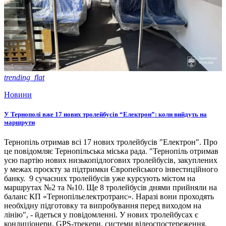
trending_flat
Новини
У Тернополі вже 17 нових тролейбусів “Електрон”: коли вийдуть на
маршрути
Тернопіль отримав всі 17 нових тролейбусів "Електрон". Про
це повідомляє Тернопільська міська рада. "Тернопіль отримав
усю партію нових низькопідлогових тролейбусів, закуплених
у межах проєкту за підтримки Європейського інвестиційного
банку. 9 сучасних тролейбусів уже курсують містом на
маршрутах №2 та №10. Ще 8 тролейбусів днями прийняли на
баланс КП «Тернопільелектротранс». Наразі вони проходять
необхідну підготовку та випробування перед виходом на
лінію", - йдеться у повідомленні. У нових тролейбусах є
кондиціонери, GPS-трекери, системи відеоспостереження,