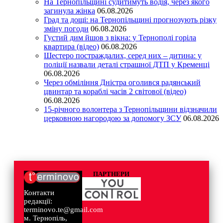
На Тернопільщині судитимуть водія, через якого
загинула жінка
06.08.2026
Град та дощі: на Тернопільщині прогнозують різку
зміну погоди
06.08.2026
Густий дим йшов з вікна: у Тернополі горіла
квартира (відео)
06.08.2026
Шестеро постраждалих, серед них – дитина: у
поліції назвали деталі страшної ДТП у Кременці
06.08.2026
Через обміління Дністра оголився радянський
цвинтар та кораблі часів 2 світової (відео)
06.08.2026
15-річного волонтера з Тернопільщини відзначили
церковною нагородою за допомогу ЗСУ
06.08.2026
ПАРТНЕРИ
Контакти
редакції:
terminovo.te@gmail.com
м. Тернопіль,