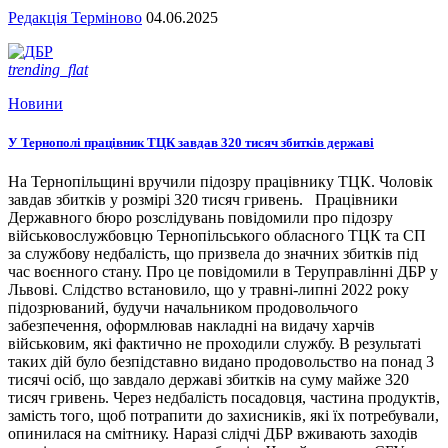
Редакція Терміново
04.06.2025
trending_flat
Новини
У Тернополі працівник ТЦК завдав 320 тисяч збитків державі
На Тернопільщині вручили підозру працівнику ТЦК. Чоловік
завдав збитків у розмірі 320 тисяч гривень. Працівники
Державного бюро розслідувань повідомили про підозру
військовослужбовцю Тернопільського обласного ТЦК та СП
за службову недбалість, що призвела до значних збитків під
час воєнного стану. Про це повідомили в Теруправлінні ДБР у
Львові. Слідство встановило, що у травні-липні 2022 року
підозрюваний, будучи начальником продовольчого
забезпечення, оформлював накладні на видачу харчів
військовим, які фактично не проходили службу. В результаті
таких дій було безпідставно видано продовольство на понад 3
тисячі осіб, що завдало державі збитків на суму майже 320
тисяч гривень. Через недбалість посадовця, частина продуктів,
замість того, щоб потрапити до захисників, які їх потребували,
опинилася на смітнику. Наразі слідчі ДБР вживають заходів