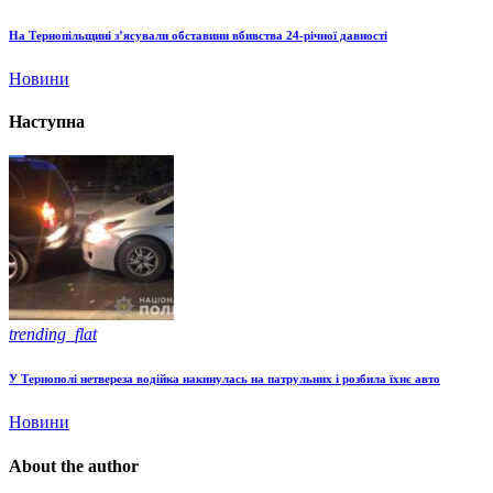
На Тернопільщині з’ясували обставини вбивства 24-річної давності
Новини
Наступна
trending_flat
У Тернополі нетвереза водійка накинулась на патрульних і розбила їхнє авто
Новини
About the author