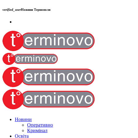
verified_user
Новини Тернополя
Новини
Оперативно
Кримінал
Освіта