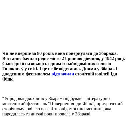
Чи не вперше за 80 років вона повернулася до Збаража.
Востаннє бачила рідне місто 21-річною дівчино, у 1942 році.
Сьогодні її називають одним із найвідоміших голосів
Голокосту у світі. І це не безпідставно. Днями у Збаражі
дводенним фестивалем
відзначили
столітній ювілей Іди
Фінк.
“Упродовж двох днів у Збаражі відбувався літературно-
мистецький фестиваль “Повернення Іди Фінк”, приурочений
сторічному ювілею всесвітньовідомої письменниці, яка
народилась та дитячі роки провела у Збаражі.