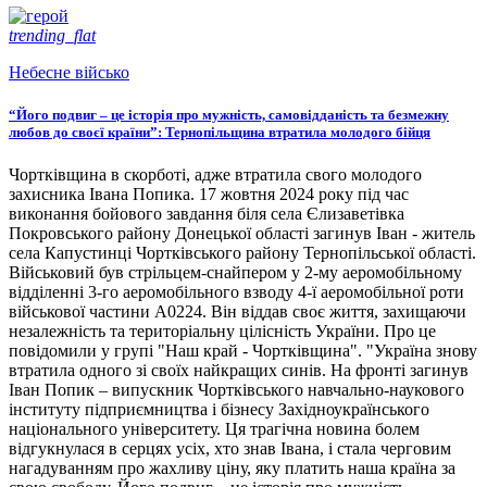
trending_flat
Небесне військо
“Його подвиг – це історія про мужність, самовідданість та безмежну
любов до своєї країни”: Тернопільщина втратила молодого бійця
Чортківщина в скорботі, адже втратила свого молодого
захисника Івана Попика. 17 жовтня 2024 року під час
виконання бойового завдання біля села Єлизаветівка
Покровського району Донецької області загинув Іван - житель
села Капустинці Чортківського району Тернопільської області.
Військовий був стрільцем-снайпером у 2-му аеромобільному
відділенні 3-го аеромобільного взводу 4-ї аеромобільної роти
військової частини А0224. Він віддав своє життя, захищаючи
незалежність та територіальну цілісність України. Про це
повідомили у групі "Наш край - Чортківщина". "Україна знову
втратила одного зі своїх найкращих синів. На фронті загинув
Іван Попик – випускник Чортківського навчально-наукового
інституту підприємництва і бізнесу Західноукраїнського
національного університету. Ця трагічна новина болем
відгукнулася в серцях усіх, хто знав Івана, і стала черговим
нагадуванням про жахливу ціну, яку платить наша країна за