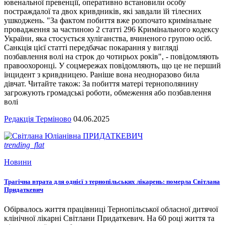
ювенальної превенції, оперативно встановили особу
постраждалої та двох кривдників, які завдали їй тілесних
ушкоджень. "За фактом побиття вже розпочато кримінальне
провадження за частиною 2 статті 296 Кримінального кодексу
України, яка стосується хуліганства, вчиненого групою осіб.
Санкція цієї статті передбачає покарання у вигляді
позбавлення волі на строк до чотирьох років", - повідомляють
правоохоронці. У соцмережах повідомляють, що це не перший
інцидент з кривдницею. Раніше вона неодноразово била
дівчат. Читайте також: За побиття матері тернополянину
загрожують громадські роботи, обмеження або позбавлення
волі
Редакція Терміново
04.06.2025
trending_flat
Новини
Трагічна втрата для однієї з тернопільських лікарень: померла Світлана
Придаткевич
Обірвалось життя працівниці Тернопільської обласної дитячої
клінічної лікарні Світлани Придаткевич. На 60 році життя та