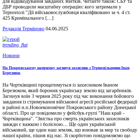
для відшкодування завданих збитків. Читайте також: СБУ та
ДБР проводили масштабну операцію: кого затримали у
Тернополі "Дії військовослужбовця кваліфіковано за ч. 4 ст.
425 Кримінального […]
Редакція Терміново
04.06.2025
trending_flat
Новини
На Покровському напрямку загинув захисник з Тернопільщини Іван
Березнюк
На Чортківщині прощатимуться із захисником Іваном
Березюком, який боронив українську землю від загарбників.
Загинув воїн 3 червня 2025 року під час виконання бойового
завдання із стримування військової агресії російської федерації
в районі н.п.Новоекономічне Покровського району Донецької
області. Про це повідомили у фейсбук-групі "Наш край -
Чортківщина". "Звістка про смерть українських захисників
завжди є важкою і болісною… Ще один український
військовий, ще один наш земляк, що воював за мир та свободу
нашої країни, пішов від нас. Зі скорботою повідомляємо що