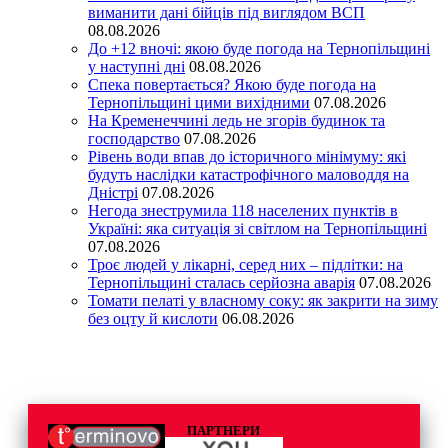
виманити дані бійців під виглядом ВСП
08.08.2026
До +12 вночі: якою буде погода на Тернопільщині
у наступні дні
08.08.2026
Спека повертається? Якою буде погода на
Тернопільщині цими вихідними
07.08.2026
На Кременеччині ледь не згорів будинок та
господарство
07.08.2026
Рівень води впав до історичного мінімуму: які
будуть наслідки катастрофічного маловоддя на
Дністрі
07.08.2026
Негода знеструмила 118 населених пунктів в
Україні: яка ситуація зі світлом на Тернопільщині
07.08.2026
Троє людей у лікарні, серед них – підлітки: на
Тернопільщині сталась серйозна аварія
07.08.2026
Томати пелаті у власному соку: як закрити на зиму
без оцту й кислоти
06.08.2026
ПАРТНЕРИ