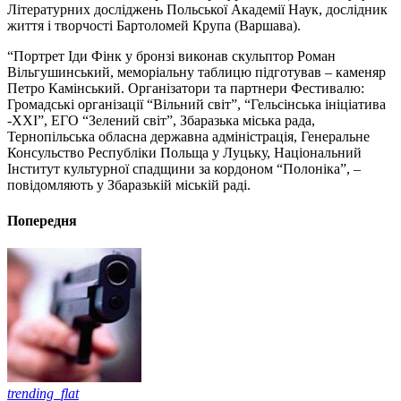
Літературних досліджень Польської Академії Наук, дослідник
життя і творчості Бартоломей Крупа (Варшава).
“Портрет Іди Фінк у бронзі виконав скульптор Роман
Вільгушинський, меморіальну таблицю підготував – каменяр
Петро Камінський. Організатори та партнери Фестивалю:
Громадські організації “Вільний світ”, “Гельсінська ініціатива
-ХХІ”, ЕГО “Зелений світ”, Збаразька міська рада,
Тернопільська обласна державна адміністрація, Генеральне
Консульство Республіки Польща у Луцьку, Національний
Інститут культурної спадщини за кордоном “Полоніка”, –
повідомляють у Збаразькій міській раді.
Попередня
trending_flat