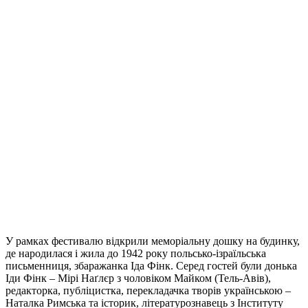
У рамках фестивалю відкрили меморіальну дошку на будинку,
де народилася і жила до 1942 року польсько-ізраїльська
письменниця, збаражанка Іда Фінк. Серед гостей були донька
Іди Фінк – Мірі Наґлєр з чоловіком Майком (Тель-Авів),
редакторка, публіцистка, перекладачка творів українською –
Наталка Римська та історик, літературознавець з Інституту