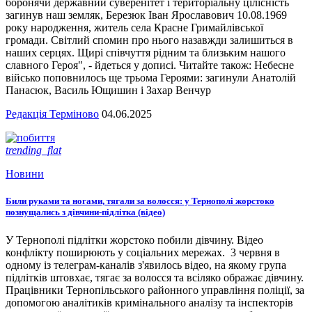
боронячи державний суверенітет і територіальну цілісність
загинув наш земляк, Березюк Іван Ярославович 10.08.1969
року народження, житель села Красне Гримайлівської
громади. Світлий спомин про нього назавжди залишиться в
наших серцях. Щирі співчуття рідним та близьким нашого
славного Героя", - йдеться у дописі. Читайте також: Небесне
військо поповнилось ще трьома Героями: загинули Анатолій
Панасюк, Василь Ющишин і Захар Венчур
Редакція Терміново
04.06.2025
trending_flat
Новини
Били руками та ногами, тягали за волосся: у Тернополі жорстоко
познущались з дівчини-підлітка (відео)
У Тернополі підлітки жорстоко побили дівчину. Відео
конфлікту поширюють у соціальних мережах. 3 червня в
одному із телеграм-каналів з'явилось відео, на якому група
підлітків штовхає, тягає за волосся та всіляко ображає дівчину.
Працівники Тернопільського районного управління поліції, за
допомогою аналітиків кримінального аналізу та інспекторів