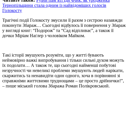
Читайте також:
Руїни пам’яті Іди Фінк: як уродженка
Тернопільщини стала одним із найвідоміших голосів
Голокосту
Трагічні події Голокосту змусили її разом з сестрою назавжди
покинути Збараж… Сьогодні відбулось її повернення у Збараж
у вигляді книг: “Подорож” та “Сад відпливає”, а також її
дочки Міріам Наґлер з чоловіком Майком.
Такі історії змушують розуміти, що у житті бувають
неймовірно важкі випробування і тільки сильні духом можуть
їх подолати… А також те, що сьогодні найменші побутові
незручності чи невеликі проблеми змушують людей нарікати,
скаржитись та ненавидіти один одного, хоча в порівнянні зі
справжніми життєвими труднощами – це просто дрібнички!”,
– пише міський голова Збаража Роман Полікровський.