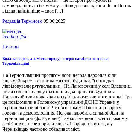
свою свободу. Його подвиг – це історія про мужність,
самовідданість та безмежну любов до своєї країни. Іван Попик
віддав найцінніше – своє […]
Редакція Терміново
05.06.2025
trending_flat
Новини
Вода на порозі, а замість городу – озеро: наслідки негоди на
Тернопільщині
На Тернопільщині протягом доби негода наробила біди
людям. Зокрема затопила житлові будинки, її наслідки
ліквідовували рятувальники. На Лановеччині у селі Влащинці
після сильного дощу підтопило два приватні будинки.
Надзвичайники відкачали воду за допомогою мотопомпи. Про
це повідомили в Головному управлінні ДСНС України у
Тернопільській області. Читайте також: Підтопило дорогу,
городи та домоволодіння. Негода наробила сильної біди на
Тернопільщині (фото, відео) Також 3 червня гроза з громом у
селі Синява перетворили людські городи на озера, а у
Чернихівцях частково обвалився міст.