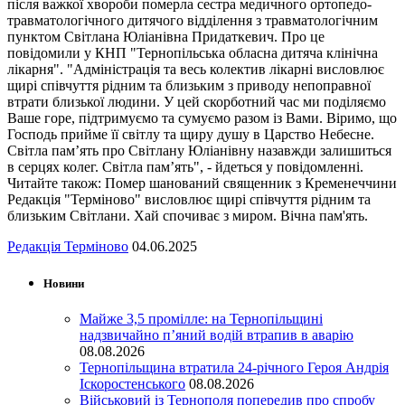
після важкої хвороби померла сестра медичного ортопедо-
травматологічного дитячого відділення з травматологічним
пунктом Світлана Юліанівна Придаткевич. Про це
повідомили у КНП "Тернопільська обласна дитяча клінічна
лікарня". "Адміністрація та весь колектив лікарні висловлює
щирі співчуття рідним та близьким з приводу непоправної
втрати близької людини. У цей скорботний час ми поділяємо
Ваше горе, підтримуємо та сумуємо разом із Вами. Віримо, що
Господь прийме її світлу та щиру душу в Царство Небесне.
Світла пам’ять про Світлану Юліанівну назавжди залишиться
в серцях колег. Світла пам’ять", - йдеться у повідомленні.
Читайте також: Помер шанований священник з Кременеччини
Редакція "Терміново" висловлює щирі співчуття рідним та
близьким Світлани. Хай спочиває з миром. Вічна пам'ять.
Редакція Терміново
04.06.2025
Новини
Майже 3,5 промілле: на Тернопільщині
надзвичайно п’яний водій втрапив в аварію
08.08.2026
Тернопільщина втратила 24-річного Героя Андрія
Іскоростенського
08.08.2026
Військовий із Тернополя попередив про спробу