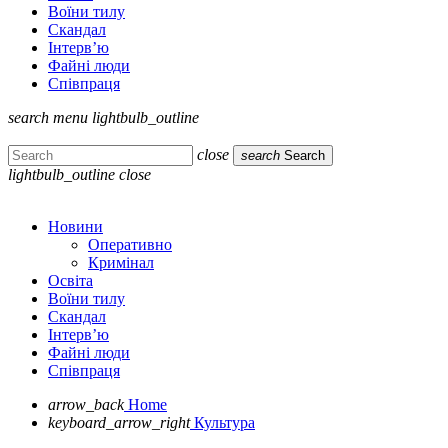
Воїни тилу
Скандал
Інтерв’ю
Файні люди
Співпраця
search
menu
lightbulb_outline
close
search
Search
lightbulb_outline
close
Новини
Оперативно
Кримінал
Освіта
Воїни тилу
Скандал
Інтерв’ю
Файні люди
Співпраця
arrow_back
Home
keyboard_arrow_right
Культура