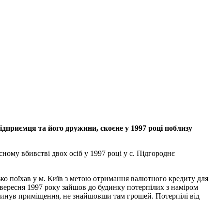
ідприємця та його дружини, скоєне у 1997 році поблизу
му вбивстві двох осіб у 1997 році у с. Підгороднє
дько поїхав у м. Київ з метою отримання валютного кредиту для
1 вересня 1997 року зайшов до будинку потерпілих з наміром
покинув приміщення, не знайшовши там грошей. Потерпілі від