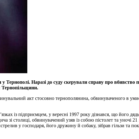
 у Тернополі. Наразі до суду скерували справу про вбивство п
и Тернопільщини.
нувальний акт стосовно тернополянина, обвинуваченого в умисно
’язках із підприємцем, у вересні 1997 року дізнався, що його дя
ча зі столиці, обвинувачений узяв із собою пістолет та уночі 2
истрелив у господаря, його дружину й собаку, зібрав гільзи та 