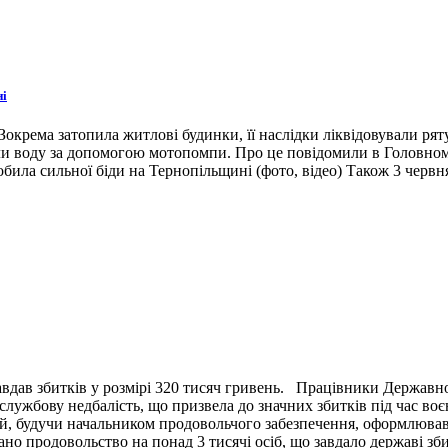
ні
окрема затопила житлові будинки, її наслідки ліквідовували ря
ли воду за допомогою мотопомпи. Про це повідомили в Головном
била сильної біди на Тернопільщині (фото, відео) Також 3 червн
вдав збитків у розмірі 320 тисяч гривень. Працівники Державн
ужбову недбалість, що призвела до значних збитків під час воє
й, будучи начальником продовольчого забезпечення, оформлював 
ано продовольство на понад 3 тисячі осіб, що завдало державі зб