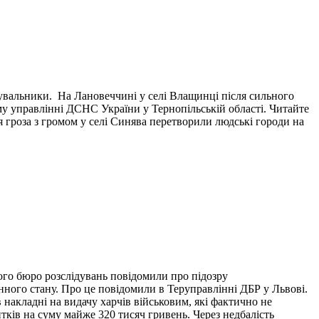
тувальники. На Лановеччині у селі Влащинці після сильного
у управлінні ДСНС України у Тернопільській області. Читайте
я гроза з громом у селі Синява перетворили людські городи на
ого бюро розслідувань повідомили про підозру
нного стану. Про це повідомили в Теруправлінні ДБР у Львові.
накладні на видачу харчів військовим, які фактично не
итків на суму майже 320 тисяч гривень. Через недбалість