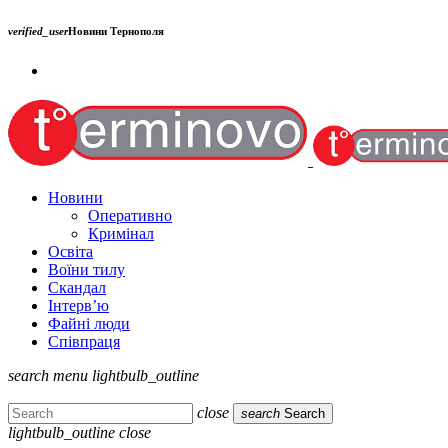
verified_user
Новини Тернополя
Новини
Оперативно
Кримінал
Освіта
Воїни тилу
Скандал
Інтерв’ю
Файні люди
Співпраця
search
menu
lightbulb_outline
close
search
Search
lightbulb_outline
close