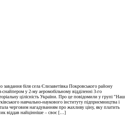
о завдання біля села Єлизаветівка Покровського району
м-снайпером у 2-му аеромобільному відділенні 3-го
торіальну цілісність України. Про це повідомили у групі "Наш
тківського навчально-наукового інституту підприємництва і
і стала черговим нагадуванням про жахливу ціну, яку платить
пик віддав найцінніше – своє […]