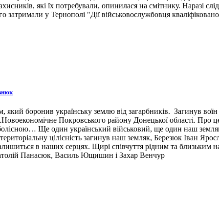
ахисників, які їх потребували, опинилася на смітнику. Наразі сл
 затримали у Тернополі "Дії військовослужбовця кваліфіковано 
знюк
 який боронив українську землю від загарбників. Загинув воїн 3
н.п.Новоекономічне Покровського району Донецької області. Про 
 болісною… Ще один український військовий, ще один наш земляк,
ериторіальну цілісність загинув наш земляк, Березюк Іван Ярос
лишиться в наших серцях. Щирі співчуття рідним та близьким наш
натолій Панасюк, Василь Ющишин і Захар Венчур