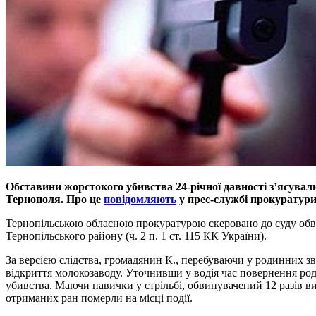
Обставини жорстокого убивства 24-річної давності з’ясували
Тернополя. Про це
повідомляють
у прес-службі прокуратур
Тернопільською обласною прокуратурою скеровано до суду обви
Тернопільського району (ч. 2 п. 1 ст. 115 КК України).
За версією слідства, громадянин К., перебуваючи у родинних зв
відкриття молокозаводу. Уточнивши у водія час повернення роди
убивства. Маючи навички у стрільбі, обвинувачений 12 разів в
отриманих ран померли на місці події.