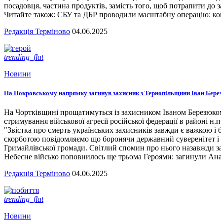
посадовця, частина продуктів, замість того, щоб потрапити до з
Читайте також: СБУ та ДБР проводили масштабну операцію: кого
Редакція Терміново
04.06.2025
trending_flat
Новини
На Покровському напрямку загинув захисник з Тернопільщини Іван Бере
На Чортківщині прощатимуться із захисником Іваном Березюком,
стримування військової агресії російської федерації в районі 
"Звістка про смерть українських захисників завжди є важкою і
скорботою повідомляємо що боронячи державний суверенітет і т
Гримайлівської громади. Світлий спомин про нього назавжди за
Небесне військо поповнилось ще трьома Героями: загинули А
Редакція Терміново
04.06.2025
trending_flat
Новини