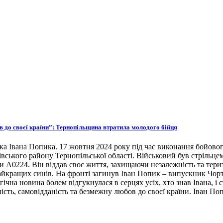
ов до своєї країни”: Тернопільщина втратила молодого бійця
ка Івана Попика. 17 жовтня 2024 року під час виконання бойовог
івського району Тернопільської області. Військовий був стрільце
ни А0224. Він віддав своє життя, захищаючи незалежність та тери
 найкращих синів. На фронті загинув Іван Попик – випускник Чор
гічна новина болем відгукнулася в серцях усіх, хто знав Івана, 
ість, самовідданість та безмежну любов до своєї країни. Іван По