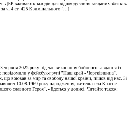
ідчі ДБР вживають заходів для відшкодування завданих збитків.
за ч. 4 ст. 425 Кримінального […]
 червня 2025 року під час виконання бойового завдання із
це повідомили у фейсбук-групі "Наш край - Чортківщина".
 що воював за мир та свободу нашої країни, пішов від нас. Зі
лавович 10.08.1969 року народження, житель села Красне
ого славного Героя", - йдеться у дописі. Читайте також: