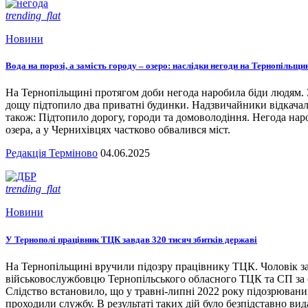
trending_flat
Новини
Вода на порозі, а замість городу – озеро: наслідки негоди на Тернопільщи
На Тернопільщині протягом доби негода наробила біди людям. З
дощу підтопило два приватні будинки. Надзвичайники відкача
також: Підтопило дорогу, городи та домоволодіння. Негода наро
озера, а у Чернихівцях частково обвалився міст.
Редакція Терміново
04.06.2025
trending_flat
Новини
У Тернополі працівник ТЦК завдав 320 тисяч збитків державі
На Тернопільщині вручили підозру працівнику ТЦК. Чоловік за
військовослужбовцю Тернопільського обласного ТЦК та СП за сл
Слідство встановило, що у травні-липні 2022 року підозрювани
проходили службу. В результаті таких дій було безпідставно вид