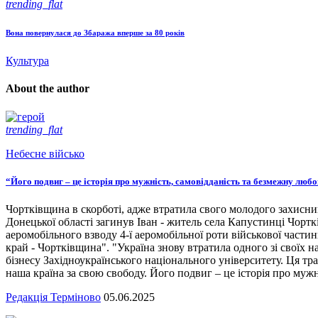
trending_flat
Вона повернулася до Збаража вперше за 80 років
Культура
About the author
trending_flat
Небесне військо
“Його подвиг – це історія про мужність, самовідданість та безмежну люб
Чортківщина в скорботі, адже втратила свого молодого захисни
Донецької області загинув Іван - житель села Капустинці Чортк
аеромобільного взводу 4-ї аеромобільної роти військової части
край - Чортківщина". "Україна знову втратила одного зі своїх
бізнесу Західноукраїнського національного університету. Ця тра
наша країна за свою свободу. Його подвиг – це історія про мужн
Редакція Терміново
05.06.2025