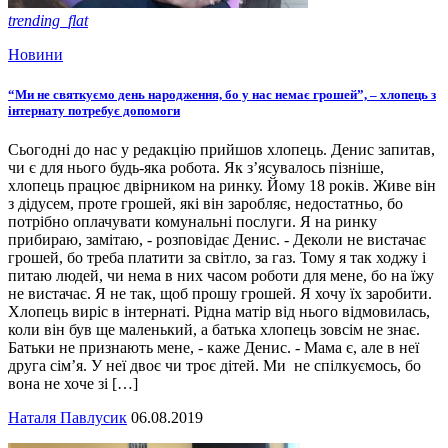
trending_flat
Новини
“Ми не святкуємо день народження, бо у нас немає грошей”, – хлопець з
інтернату потребує допомоги
Сьогодні до нас у редакцію прийшов хлопець. Денис запитав,
чи є для нього будь-яка робота. Як з’ясувалось пізніше,
хлопець працює двірником на ринку. Йому 18 років. Живе він
з дідусем, проте грошей, які він заробляє, недостатньо, бо
потрібно оплачувати комунальні послуги. Я на ринку
прибираю, замітаю, - розповідає Денис. - Деколи не вистачає
грошей, бо треба платити за світло, за газ. Тому я так ходжу і
питаю людей, чи нема в них часом роботи для мене, бо на їжу
не вистачає. Я не так, щоб прошу грошей. Я хочу їх заробити.
Хлопець виріс в інтернаті. Рідна матір від нього відмовилась,
коли він був ще маленький, а батька хлопець зовсім не знає.
Батьки не признають мене, - каже Денис. - Мама є, але в неї
друга сім’я. У неї двоє чи троє дітей. Ми не спілкуємось, бо
вона не хоче зі […]
Наталя Павлусик
06.08.2019