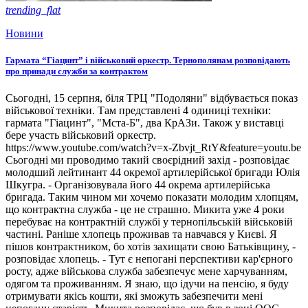
trending_flat
Новини
Гармата “Гіацинт” і військовий оркестр. Тернополянам розповідають
про принади служби за контрактом
Сьогодні, 15 серпня, біля ТРЦ "Подоляни" відбувається показ
військової техніки. Там представлені 4 одиниці техніки:
гармата "Гіацинт", "Мста-Б", два КрАЗи. Також у виставці
бере участь військовий оркестр.
https://www.youtube.com/watch?v=x-Zbvjt_RtY&feature=youtu.be
Сьогодні ми проводимо такий своєрідний захід - розповідає
молодший лейтинант 44 окремої артилерійської бригади Юлія
Шкугра. - Організовувала його 44 окрема артилерійська
бригада. Таким чином ми хочемо показати молодим хлопцям,
що контрактна служба - це не страшно. Микита уже 4 роки
перебуває на контрактній службі у тернопільській військовій
частині. Раніше хлопець проживав та навчався у Києві. Я
пішов контрактником, бо хотів захищати свою Батьківщину, -
розповідає хлопець. - Тут є непогані перспективи кар'єрного
росту, адже військова служба забезпечує мене харчуванням,
одягом та проживанням. Я знаю, що ідучи на пенсію, я буду
отримувати якісь кошти, які зможуть забезпечити мені