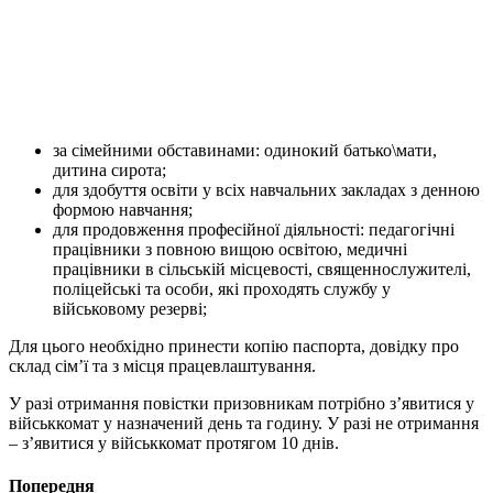
за сімейними обставинами: одинокий батько\мати,
дитина сирота;
для здобуття освіти у всіх навчальних закладах з денною
формою навчання;
для продовження професійної діяльності: педагогічні
працівники з повною вищою освітою, медичні
працівники в сільській місцевості, священнослужителі,
поліцейські та особи, які проходять службу у
військовому резерві;
Для цього необхідно принести копію паспорта, довідку про
склад сім’ї та з місця працевлаштування.
У разі отримання повістки призовникам потрібно з’явитися у
військкомат у назначений день та годину. У разі не отримання
– з’явитися у військкомат протягом 10 днів.
Попередня