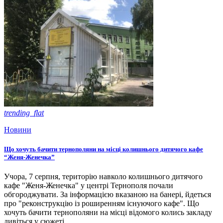
trending_flat
Новини
Що хочуть бачити тернополяни на місці колишнього дитячого кафе
“Женя-Женечка”
Учора, 7 серпня, територію навколо колишнього дитячого
кафе "Женя-Женечка" у центрі Тернополя почали
обгороджувати. За інформацією вказаною на банері, йдеться
про "реконструкцію із роширенням існуючого кафе". Що
хочуть бачити тернополяни на місці відомого колись закладу
дивіться у сюжеті.