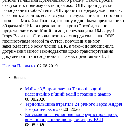
райони та частина Кременецького району. Також просив
скасувати в повному обсязі протокол ОВК про підсумки
голосування і зобов’язати ОВК зробити перерахунок голосів.
Сьогодні, 2 серпня, колегія суддів заслухала позицію сторони
позивача Михайла Головка, сторону відповідача представника
Збаразької ОВК та представника третьої особи, яка не
представляє самостійний вимог, переможця на 164 окрузі
Ігоря Василіва. Сторона позивача стверджувала, що ОВК
проігнорувала масові та суттєві порушення вимог
законодавства з боку членів ДВК, а також не забезпечила
дотримання вимог законодавства щодо транспортування
документації та її схоронності. Також представник […]
Наталя Павлусик
02.08.2019
Новини
Майже 3,5 промілле: на Тернопільщині
надзвичайно п’яний водій втрапив в аварію
08.08.2026
Тернопільщина втратила 24-річного Героя Андрія
Іскоростенського
08.08.2026
Військовий із Тернополя попередив про спробу
виманити дані бійців під виглядом ВСП
08.08.2026