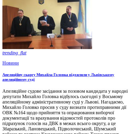
trending_flat
Новини
Апеляційну скаргу Михайла Головка відхилили у Львівському
апеляційному суді
Апеляційне судове засідання за позовом кандидата у народні
депутати Михайло Головка відбулось сьогодні у Восьмому
апеляційному адміністративному суді у Львові. Нагадаємо,
Михайло Головко просив у суду визнати протиправними дії
ОВК №164 щодо прийняття та опрацювання виборчої
документації та врахування відомостей протоколів про
підрахунок голосів на ДВК в межах всього округу, а це
Збаразький, Лановецький, Підволочиський, Шумський