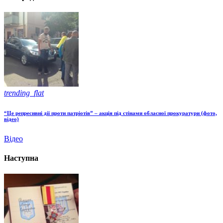
trending_flat
“Це репресивні дії проти патріотів” – акція під стінами обласної прокуратури (фото,
відео)
Відео
Наступна