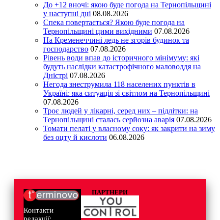
До +12 вночі: якою буде погода на Тернопільщині
у наступні дні
08.08.2026
Спека повертається? Якою буде погода на
Тернопільщині цими вихідними
07.08.2026
На Кременеччині ледь не згорів будинок та
господарство
07.08.2026
Рівень води впав до історичного мінімуму: які
будуть наслідки катастрофічного маловоддя на
Дністрі
07.08.2026
Негода знеструмила 118 населених пунктів в
Україні: яка ситуація зі світлом на Тернопільщині
07.08.2026
Троє людей у лікарні, серед них – підлітки: на
Тернопільщині сталась серйозна аварія
07.08.2026
Томати пелаті у власному соку: як закрити на зиму
без оцту й кислоти
06.08.2026
ПАРТНЕРИ
Контакти
редакції: