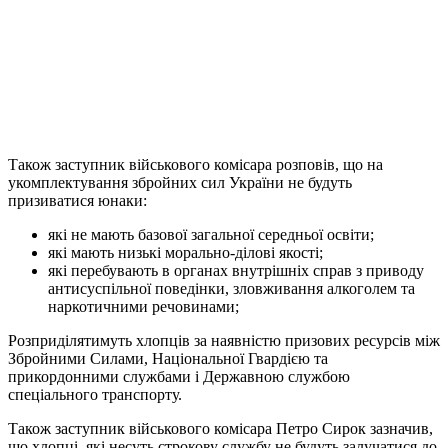
Також заступник військового комісара розповів, що на
укомплектування збройних сил України не будуть
призиватися юнаки:
які не мають базової загальної середньої освіти;
які мають низькі морально-ділові якості;
які перебувають в органах внутрішніх справ з приводу
антисуспільної поведінки, зловживання алкоголем та
наркотичними речовинами;
Розприділятимуть хлопців за наявністю призових ресурсів між
Збройними Силами, Національної Гвардією та
прикордонними службами і Державною службою
спеціального транспорту.
Також заступник військового комісара Петро Сирок зазначив,
що хлопці, які несуть строкову службу не будуть залучатися до