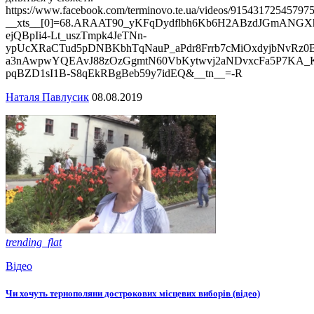
https://www.facebook.com/terminovo.te.ua/videos/915431725457975
__xts__[0]=68.ARAAT90_yKFqDydflbh6Kb6H2ABzdJGmANG
ejQBpIi4-Lt_uszTmpk4JeTNn-
ypUcXRaCTud5pDNBKbhTqNauP_aPdr8Frrb7cMiOxdyjbNvRz
a3nAwpwYQEAvJ88zOzGgmtN60VbKytwvj2aNDvxcFa5P7KA_K
pqBZD1sI1B-S8qEkRBgBeb59y7idEQ&__tn__=-R
Наталя Павлусик
08.08.2019
trending_flat
Відео
Чи хочуть тернополяни дострокових місцевих виборів (відео)