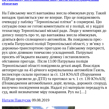
обмежувач
На Гаївському мості вантажівка знесла обмежувач руху. Такий
випадок трапляється уже не вперше. Про це повідомляють
очевидці у пабліку "Тернопільські плітки" в соцмережі. Цю
ситуацію поки не готові коментувати ні у поліції, ні у відділі
технагляду Тернопільської міської ради. Люди у коментарях до
допису пишуть про те, що вантажівка знесла обмежувач,
діляться фото сплющеного автомобіля. Як повідомила прес-
служба Патрульної поліції Тернопільської області, у зв’язку з
дорожньо-транспортною пригодою на Гаївському перехресті,
рух цією ділянкою тимчасово ускладнений. Патрульні
просять об‘їжджати вказану ділянку і встановлюють
обставини пригоди. Після 13.00 Патрульна поліція
Тернопільської області повідомила деталі аварії. Внаслідок
автопригоди на 41-річного кермувальника автомобіля Газель,
інспектори склали протокол за ст. 124 КУпАП (Порушення
ПДР,що призвели до ДТП) та протокол за ч. 1 ст. 139 КУпАП(
(Пошкодження автомобільних доріг, вулиць, дорожніх споруд),
вилучено посвідчення водія. Надалі усі матеріали передадуть в
суд, який визначатиме міру покарання. Рух на […]
Наталя Павлусик
09.08.2019