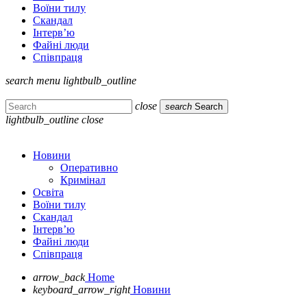
Воїни тилу
Скандал
Інтерв’ю
Файні люди
Співпраця
search
menu
lightbulb_outline
close
search
Search
lightbulb_outline
close
Новини
Оперативно
Кримінал
Освіта
Воїни тилу
Скандал
Інтерв’ю
Файні люди
Співпраця
arrow_back
Home
keyboard_arrow_right
Новини