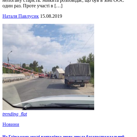
непогану старість. Микита розповідає, що був в зоні ООС
один раз. Проте участі в […]
Наталя Павлусик
15.08.2019
trending_flat
Новини
На Гаївському мості вантажівка знову знесла багатостраждальний