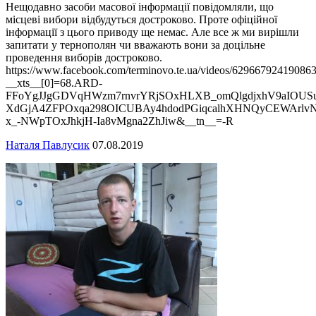
Нещодавно засоби масової інформації повідомляли, що
місцеві вибори відбудуться достроково. Проте офіційної
інформації з цього приводу ще немає. Але все ж ми вирішли
запитати у тернополян чи вважають вони за доцільне
проведення виборів достроково.
https://www.facebook.com/terminovo.te.ua/videos/629667924190863
__xts__[0]=68.ARD-
FFoYgJJgGDVqHWzm7rnvrYRjSOxHLXB_omQlgdjxhV9aIOUSuJ
XdGjA4ZFPOxqa298OICUBAy4hdodPGiqcalhXHNQyCEWArlv
x_-NWpTOxJhkjH-Ia8vMgna2ZhJiw&__tn__=-R
Наталя Павлусик
07.08.2019