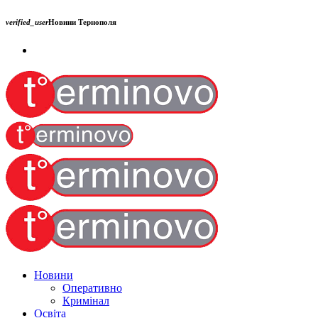
verified_user
Новини Тернополя
Новини
Оперативно
Кримінал
Освіта