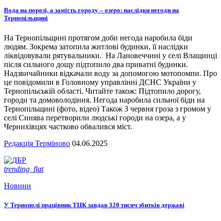
Вода на порозі, а замість городу – озеро: наслідки негоди на
Тернопільщині
На Тернопільщині протягом доби негода наробила біди
людям. Зокрема затопила житлові будинки, її наслідки
ліквідовували рятувальники. На Лановеччині у селі Влащинці
після сильного дощу підтопило два приватні будинки.
Надзвичайники відкачали воду за допомогою мотопомпи. Про
це повідомили в Головному управлінні ДСНС України у
Тернопільській області. Читайте також: Підтопило дорогу,
городи та домоволодіння. Негода наробила сильної біди на
Тернопільщині (фото, відео) Також 3 червня гроза з громом у
селі Синява перетворили людські городи на озера, а у
Чернихівцях частково обвалився міст.
Редакція Терміново
04.06.2025
trending_flat
Новини
У Тернополі працівник ТЦК завдав 320 тисяч збитків державі