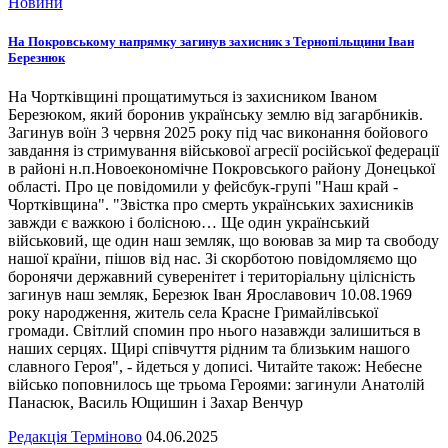
Новини
На Покровському напрямку загинув захисник з Тернопільщини Іван
Березнюк
На Чортківщині прощатимуться із захисником Іваном
Березюком, який боронив українську землю від загарбників.
Загинув воїн 3 червня 2025 року під час виконання бойового
завдання із стримування військової агресії російської федерації
в районі н.п.Новоекономічне Покровського району Донецької
області. Про це повідомили у фейсбук-групі "Наш край -
Чортківщина". "Звістка про смерть українських захисників
завжди є важкою і болісною… Ще один український
військовий, ще один наш земляк, що воював за мир та свободу
нашої країни, пішов від нас. Зі скорботою повідомляємо що
боронячи державний суверенітет і територіальну цілісність
загинув наш земляк, Березюк Іван Ярославович 10.08.1969
року народження, житель села Красне Гримайлівської
громади. Світлий спомин про нього назавжди залишиться в
наших серцях. Щирі співчуття рідним та близьким нашого
славного Героя", - йдеться у дописі. Читайте також: Небесне
військо поповнилось ще трьома Героями: загинули Анатолій
Панасюк, Василь Ющишин і Захар Венчур
Редакція Терміново
04.06.2025