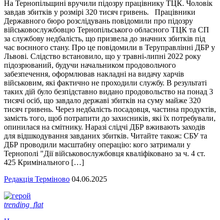
На Тернопільщині вручили підозру працівнику ТЦК. Чоловік
завдав збитків у розмірі 320 тисяч гривень. Працівники
Державного бюро розслідувань повідомили про підозру
військовослужбовцю Тернопільського обласного ТЦК та СП
за службову недбалість, що призвела до значних збитків під
час воєнного стану. Про це повідомили в Теруправлінні ДБР у
Львові. Слідство встановило, що у травні-липні 2022 року
підозрюваний, будучи начальником продовольчого
забезпечення, оформлював накладні на видачу харчів
військовим, які фактично не проходили службу. В результаті
таких дій було безпідставно видано продовольство на понад 3
тисячі осіб, що завдало державі збитків на суму майже 320
тисяч гривень. Через недбалість посадовця, частина продуктів,
замість того, щоб потрапити до захисників, які їх потребували,
опинилася на смітнику. Наразі слідчі ДБР вживають заходів
для відшкодування завданих збитків. Читайте також: СБУ та
ДБР проводили масштабну операцію: кого затримали у
Тернополі "Дії військовослужбовця кваліфіковано за ч. 4 ст.
425 Кримінального […]
Редакція Терміново
04.06.2025
trending_flat