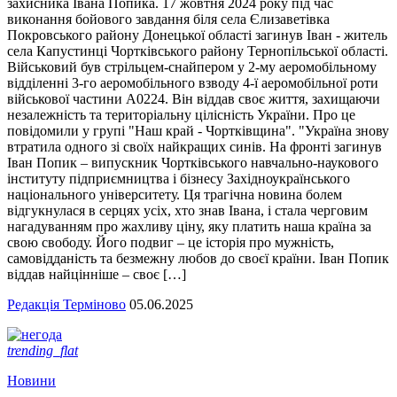
захисника Івана Попика. 17 жовтня 2024 року під час
виконання бойового завдання біля села Єлизаветівка
Покровського району Донецької області загинув Іван - житель
села Капустинці Чортківського району Тернопільської області.
Військовий був стрільцем-снайпером у 2-му аеромобільному
відділенні 3-го аеромобільного взводу 4-ї аеромобільної роти
військової частини А0224. Він віддав своє життя, захищаючи
незалежність та територіальну цілісність України. Про це
повідомили у групі "Наш край - Чортківщина". "Україна знову
втратила одного зі своїх найкращих синів. На фронті загинув
Іван Попик – випускник Чортківського навчально-наукового
інституту підприємництва і бізнесу Західноукраїнського
національного університету. Ця трагічна новина болем
відгукнулася в серцях усіх, хто знав Івана, і стала черговим
нагадуванням про жахливу ціну, яку платить наша країна за
свою свободу. Його подвиг – це історія про мужність,
самовідданість та безмежну любов до своєї країни. Іван Попик
віддав найцінніше – своє […]
Редакція Терміново
05.06.2025
trending_flat
Новини