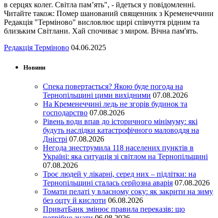
в серцях колег. Світла пам’ять", - йдеться у повідомленні.
Читайте також: Помер шанований священник з Кременеччини
Редакція "Терміново" висловлює щирі співчуття рідним та
близьким Світлани. Хай спочиває з миром. Вічна пам'ять.
Редакція Терміново
04.06.2025
Новини
Спека повертається? Якою буде погода на
Тернопільщині цими вихідними
07.08.2026
На Кременеччині ледь не згорів будинок та
господарство
07.08.2026
Рівень води впав до історичного мінімуму: які
будуть наслідки катастрофічного маловоддя на
Дністрі
07.08.2026
Негода знеструмила 118 населених пунктів в
Україні: яка ситуація зі світлом на Тернопільщині
07.08.2026
Троє людей у лікарні, серед них – підлітки: на
Тернопільщині сталась серйозна аварія
07.08.2026
Томати пелаті у власному соку: як закрити на зиму
без оцту й кислоти
06.08.2026
ПриватБанк змінює правила переказів: що
потрібно знати
06.08.2026