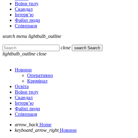
Воїни тилу
Скандал
Інтерв’ю
Файні люди
Співпраця
search
menu
lightbulb_outline
close
search
Search
lightbulb_outline
close
Новини
Оперативно
Кримінал
Освіта
Воїни тилу
Скандал
Інтерв’ю
Файні люди
Співпраця
arrow_back
Home
keyboard_arrow_right
Новини