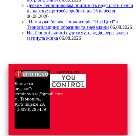
Деяким тернополянам припинять надсилати пенсії
на картку: що треба зробити до 15 вересня
06.08.2026
“Нам дуже боляче”: волонтерів “На Щиті” з
Тернопільщини образили та зневажили
06.08.2026
На Тернопільщині судитимуть водія, через якого
загинула жінка
06.08.2026
ПАРТНЕРИ
Контакти
редакції:
terminovo.te@gmail.com
м. Тернопіль,
Кульчицької 2А
+380935295439