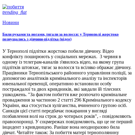
trending_flat
Новини
Били руками та ногами, тягали за волосся: у Тернополі жорстоко
познущались з дівчини-підлітка (відео)
У Тернополі підлітки жорстоко побили дівчину. Відео
конфлікту поширюють у соціальних мережах. 3 червня в
одному із телеграм-каналів з'явилось відео, на якому група
підлітків штовхає, тягає за волосся та всіляко ображає дівчину.
Працівники Тернопільського районного управління поліції, за
допомогою аналітиків кримінального аналізу та інспекторів
ювенальної превенції, оперативно встановили особу
постраждалої та двох кривдників, які завдали їй тілесних
ушкоджень. "За фактом побиття вже розпочато кримінальне
провадження за частиною 2 статті 296 Кримінального кодексу
України, яка стосується хуліганства, вчиненого групою осіб.
Санкція цієї статті передбачає покарання у вигляді
позбавлення волі на строк до чотирьох років", - повідомляють
правоохоронці. У соцмережах повідомляють, що це не перший
інцидент з кривдницею. Раніше вона неодноразово била
дівчат. Читайте також: За побиття матері тернополянину