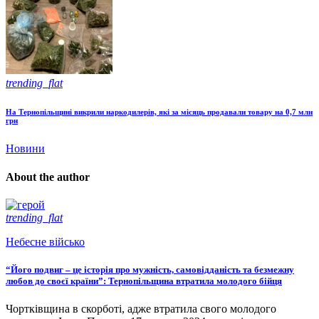
trending_flat
На Тернопільщині викрили наркодилерів, які за місяць продавали товару на 0,7 млн
грн
Новини
About the author
trending_flat
Небесне військо
“Його подвиг – це історія про мужність, самовідданість та безмежну
любов до своєї країни”: Тернопільщина втратила молодого бійця
Чортківщина в скорботі, адже втратила свого молодого