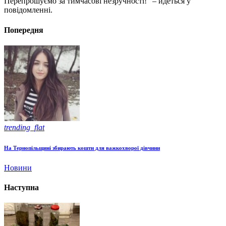
Перепрошуємо за тимчасові незручності!” – йдеться у
повідомленні.
Попередня
trending_flat
На Тернопільщині збирають кошти для важкохворої дівчини
Новини
Наступна