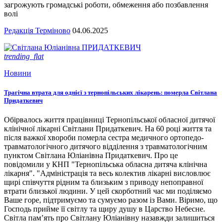
загрожують громадські роботи, обмеження або позбавлення
волі
Редакція Терміново
04.06.2025
trending_flat
Новини
Трагічна втрата для однієї з тернопільських лікарень: померла Світлана
Придаткевич
Обірвалось життя працівниці Тернопільської обласної дитячої
клінічної лікарні Світлани Придаткевич. На 60 році життя та
після важкої хвороби померла сестра медичного ортопедо-
травматологічного дитячого відділення з травматологічним
пунктом Світлана Юліанівна Придаткевич. Про це
повідомили у КНП "Тернопільська обласна дитяча клінічна
лікарня". "Адміністрація та весь колектив лікарні висловлює
щирі співчуття рідним та близьким з приводу непоправної
втрати близької людини. У цей скорботний час ми поділяємо
Ваше горе, підтримуємо та сумуємо разом із Вами. Віримо, що
Господь прийме її світлу та щиру душу в Царство Небесне.
Світла пам’ять про Світлану Юліанівну назавжди залишиться