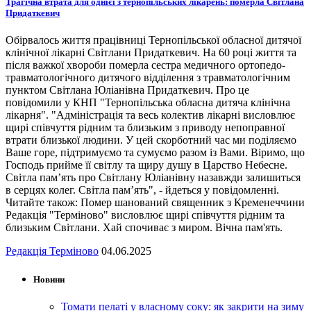
Трагічна втрата для однієї з тернопільських лікарень: померла Світлана
Придаткевич
Обірвалось життя працівниці Тернопільської обласної дитячої
клінічної лікарні Світлани Придаткевич. На 60 році життя та
після важкої хвороби померла сестра медичного ортопедо-
травматологічного дитячого відділення з травматологічним
пунктом Світлана Юліанівна Придаткевич. Про це
повідомили у КНП "Тернопільська обласна дитяча клінічна
лікарня". "Адміністрація та весь колектив лікарні висловлює
щирі співчуття рідним та близьким з приводу непоправної
втрати близької людини. У цей скорботний час ми поділяємо
Ваше горе, підтримуємо та сумуємо разом із Вами. Віримо, що
Господь прийме її світлу та щиру душу в Царство Небесне.
Світла пам’ять про Світлану Юліанівну назавжди залишиться
в серцях колег. Світла пам’ять", - йдеться у повідомленні.
Читайте також: Помер шанований священник з Кременеччини
Редакція "Терміново" висловлює щирі співчуття рідним та
близьким Світлани. Хай спочиває з миром. Вічна пам'ять.
Редакція Терміново
04.06.2025
Новини
Томати пелаті у власному соку: як закрити на зиму