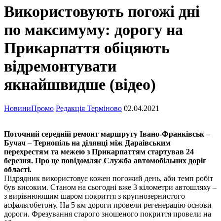
Використовують погожі дні
по максимуму: дорогу на
Прикарпаття обіцяють
відремонтувати
якнайшвидше (відео)
Новини
Промо
Редакція Терміново
02.04.2021
Поточний середній ремонт маршруту Івано-Франківськ –
Бучач – Тернопіль на ділянці між Дараівським
перехрестям та межею з Прикарпаттям стартував 24
березня. Про це повідомляє Служба автомобільних доріг
області.
Підрядник використовує кожен погожий день, аби темп робіт
був високим. Станом на сьогодні вже 3 кілометри автошляху –
з вирівнююшим шаром покриття з крупнозернистого
асфальтобетону. На 5 км дороги провели регенерацію основи
дороги. Фрезування старого зношеного покриття провели на