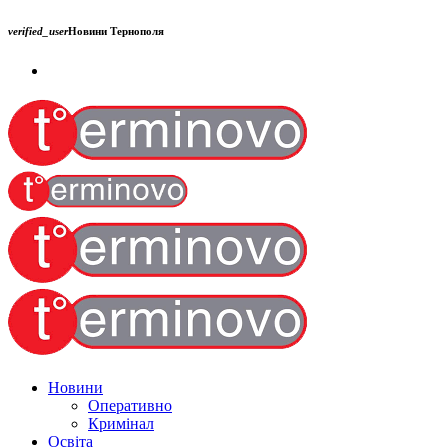
verified_user
Новини Тернополя
Новини
Оперативно
Кримінал
Освіта