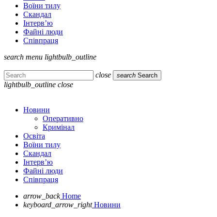
Воїни тилу
Скандал
Інтерв’ю
Файні люди
Співпраця
search
menu
lightbulb_outline
close
search
Search
lightbulb_outline
close
Новини
Оперативно
Кримінал
Освіта
Воїни тилу
Скандал
Інтерв’ю
Файні люди
Співпраця
arrow_back
Home
keyboard_arrow_right
Новини