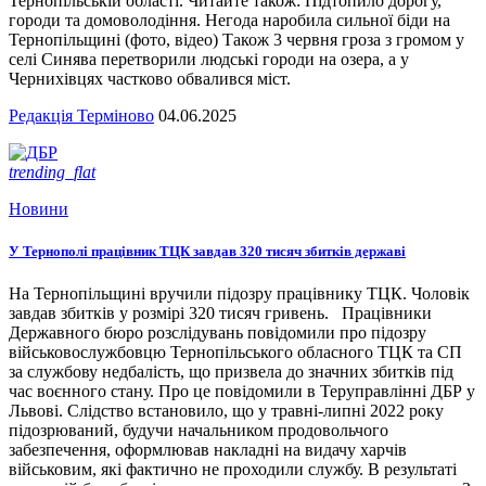
Тернопільській області. Читайте також: Підтопило дорогу,
городи та домоволодіння. Негода наробила сильної біди на
Тернопільщині (фото, відео) Також 3 червня гроза з громом у
селі Синява перетворили людські городи на озера, а у
Чернихівцях частково обвалився міст.
Редакція Терміново
04.06.2025
trending_flat
Новини
У Тернополі працівник ТЦК завдав 320 тисяч збитків державі
На Тернопільщині вручили підозру працівнику ТЦК. Чоловік
завдав збитків у розмірі 320 тисяч гривень. Працівники
Державного бюро розслідувань повідомили про підозру
військовослужбовцю Тернопільського обласного ТЦК та СП
за службову недбалість, що призвела до значних збитків під
час воєнного стану. Про це повідомили в Теруправлінні ДБР у
Львові. Слідство встановило, що у травні-липні 2022 року
підозрюваний, будучи начальником продовольчого
забезпечення, оформлював накладні на видачу харчів
військовим, які фактично не проходили службу. В результаті