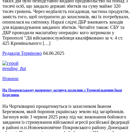
таких дій було безпідставно видано продовольство на понад 3
тисячі осіб, що завдало державі збитків на суму майже 320
тисяч гривень. Через недбалість посадовця, частина продуктів,
замість того, щоб потрапити до захисників, які їх потребували,
опинилася на смітнику. Наразі слідчі ДБР вживають заходів
для відшкодування завданих збитків. Читайте також: СБУ та
ДБР проводили масштабну операцію: кого затримали у
Тернополі "Дії військовослужбовця кваліфіковано за ч. 4 ст.
425 Кримінального […]
Редакція Терміново
04.06.2025
trending_flat
Новини
На Покровському напрямку загинув захисник з Тернопільщини Іван
Березнюк
На Чортківщині прощатимуться із захисником Іваном
Березюком, який боронив українську землю від загарбників.
Загинув воїн 3 червня 2025 року під час виконання бойового
завдання із стримування військової агресії російської федерації
в районі н.п.Новоекономічне Покровського району Донецької