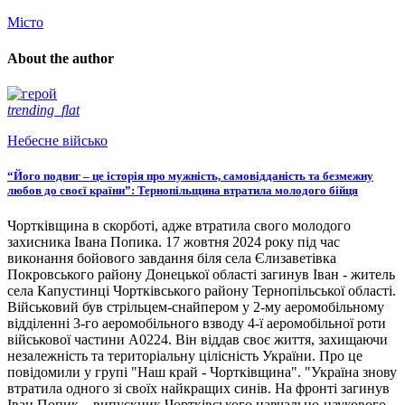
Місто
About the author
trending_flat
Небесне військо
“Його подвиг – це історія про мужність, самовідданість та безмежну
любов до своєї країни”: Тернопільщина втратила молодого бійця
Чортківщина в скорботі, адже втратила свого молодого
захисника Івана Попика. 17 жовтня 2024 року під час
виконання бойового завдання біля села Єлизаветівка
Покровського району Донецької області загинув Іван - житель
села Капустинці Чортківського району Тернопільської області.
Військовий був стрільцем-снайпером у 2-му аеромобільному
відділенні 3-го аеромобільного взводу 4-ї аеромобільної роти
військової частини А0224. Він віддав своє життя, захищаючи
незалежність та територіальну цілісність України. Про це
повідомили у групі "Наш край - Чортківщина". "Україна знову
втратила одного зі своїх найкращих синів. На фронті загинув
Іван Попик – випускник Чортківського навчально-наукового