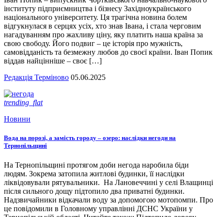
інституту підприємництва і бізнесу Західноукраїнського
національного університету. Ця трагічна новина болем
відгукнулася в серцях усіх, хто знав Івана, і стала черговим
нагадуванням про жахливу ціну, яку платить наша країна за
свою свободу. Його подвиг – це історія про мужність,
самовідданість та безмежну любов до своєї країни. Іван Попик
віддав найцінніше – своє […]
Редакція Терміново
05.06.2025
trending_flat
Новини
Вода на порозі, а замість городу – озеро: наслідки негоди на
Тернопільщині
На Тернопільщині протягом доби негода наробила біди
людям. Зокрема затопила житлові будинки, її наслідки
ліквідовували рятувальники. На Лановеччині у селі Влащинці
після сильного дощу підтопило два приватні будинки.
Надзвичайники відкачали воду за допомогою мотопомпи. Про
це повідомили в Головному управлінні ДСНС України у