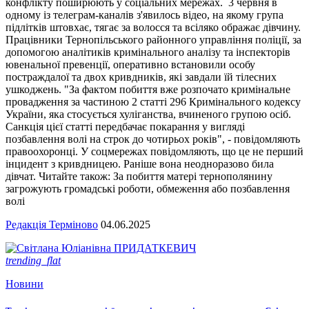
конфлікту поширюють у соціальних мережах. 3 червня в
одному із телеграм-каналів з'явилось відео, на якому група
підлітків штовхає, тягає за волосся та всіляко ображає дівчину.
Працівники Тернопільського районного управління поліції, за
допомогою аналітиків кримінального аналізу та інспекторів
ювенальної превенції, оперативно встановили особу
постраждалої та двох кривдників, які завдали їй тілесних
ушкоджень. "За фактом побиття вже розпочато кримінальне
провадження за частиною 2 статті 296 Кримінального кодексу
України, яка стосується хуліганства, вчиненого групою осіб.
Санкція цієї статті передбачає покарання у вигляді
позбавлення волі на строк до чотирьох років", - повідомляють
правоохоронці. У соцмережах повідомляють, що це не перший
інцидент з кривдницею. Раніше вона неодноразово била
дівчат. Читайте також: За побиття матері тернополянину
загрожують громадські роботи, обмеження або позбавлення
волі
Редакція Терміново
04.06.2025
trending_flat
Новини