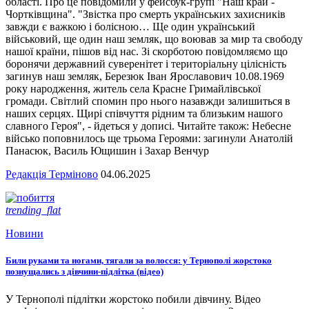
області. Про це повідомили у фейсбук-групі "Наш край -
Чортківщина". "Звістка про смерть українських захисників
завжди є важкою і болісною… Ще один український
військовий, ще один наш земляк, що воював за мир та свободу
нашої країни, пішов від нас. Зі скорботою повідомляємо що
боронячи державний суверенітет і територіальну цілісність
загинув наш земляк, Березюк Іван Ярославович 10.08.1969
року народження, житель села Красне Гримайлівської
громади. Світлий спомин про нього назавжди залишиться в
наших серцях. Щирі співчуття рідним та близьким нашого
славного Героя", - йдеться у дописі. Читайте також: Небесне
військо поповнилось ще трьома Героями: загинули Анатолій
Панасюк, Василь Ющишин і Захар Венчур
Редакція Терміново
04.06.2025
trending_flat
Новини
Били руками та ногами, тягали за волосся: у Тернополі жорстоко
познущались з дівчини-підлітка (відео)
У Тернополі підлітки жорстоко побили дівчину. Відео