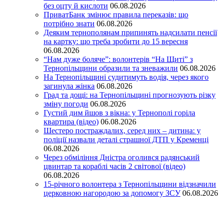
без оцту й кислоти
06.08.2026
ПриватБанк змінює правила переказів: що
потрібно знати
06.08.2026
Деяким тернополянам припинять надсилати пенсії
на картку: що треба зробити до 15 вересня
06.08.2026
“Нам дуже боляче”: волонтерів “На Щиті” з
Тернопільщини образили та зневажили
06.08.2026
На Тернопільщині судитимуть водія, через якого
загинула жінка
06.08.2026
Град та дощі: на Тернопільщині прогнозують різку
зміну погоди
06.08.2026
Густий дим йшов з вікна: у Тернополі горіла
квартира (відео)
06.08.2026
Шестеро постраждалих, серед них – дитина: у
поліції назвали деталі страшної ДТП у Кременці
06.08.2026
Через обміління Дністра оголився радянський
цвинтар та кораблі часів 2 світової (відео)
06.08.2026
15-річного волонтера з Тернопільщини відзначили
церковною нагородою за допомогу ЗСУ
06.08.2026