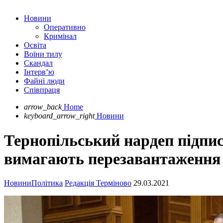
Новини
Оперативно
Кримінал
Освіта
Воїни тилу
Скандал
Інтерв’ю
Файні люди
Співпраця
arrow_back
Home
keyboard_arrow_right
Новини
Тернопільський нардеп підписа
вимагають перезавантаження
Новини
Політика
Редакція Терміново
29.03.2021