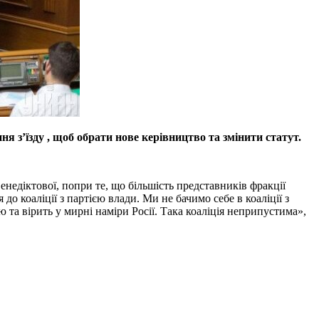
ня з’їзду , щоб обрати нове керівництво та змінити статут.
недіктової, попри те, що більшість представників фракції
 коаліції з партією влади. Ми не бачимо себе в коаліції з
 та вірить у мирні наміри Росії. Така коаліція неприпустима»,