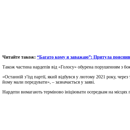
Читайте також:
“Багато кому я заважаю”: Притула пояснив,
Також частина нардепів від «Голосу» обурена порушенням з боку
«Останній з’їзд партії, який відбувся у лютому 2021 року, чер
йому мали передувати», – зазначається у заяві.
Нардепи вимагають терміново ініціювати осередкам на місцях пр