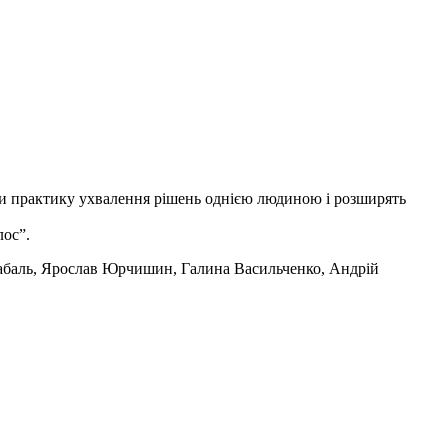
нути практику ухвалення рішень однією людиною і розширять
лос”.
Цабаль, Ярослав Юрчишин, Галина Васильченко, Андрій