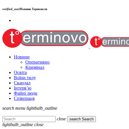
verified_user
Новини Тернополя
Новини
Оперативно
Кримінал
Освіта
Воїни тилу
Скандал
Інтерв’ю
Файні люди
Співпраця
search
menu
lightbulb_outline
close
search
Search
lightbulb_outline
close