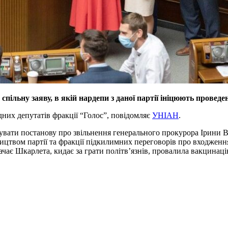
пільну заяву, в якій нардепи з даної партії ініцюють проведен
дних депутатів фракції “Голос”, повідомляє
УНІАН
.
увати постанову про звільнення генерального прокурора Ірини Ве
твом партії та фракції підкилимних переговорів про входження до
ає Шкарлета, кидає за грати політв’язнів, провалила вакцинацію