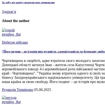
За добу від ковіду померли троє тернополян
Здоров’я
About the author
trending_flat
Небесне військо
“Його подвиг – це історія про мужність, самовідданість та безмежну люб
Чортківщина в скорботі, адже втратила свого молодого захисни
Донецької області загинув Іван - житель села Капустинці Чортк
аеромобільного взводу 4-ї аеромобільної роти військової части
край - Чортківщина". "Україна знову втратила одного зі своїх
бізнесу Західноукраїнського національного університету. Ця тра
наша країна за свою свободу. Його подвиг – це історія про мужн
Редакція Терміново
05.06.2025
trending_flat