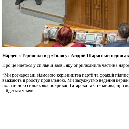
Нардеп з Тернополі від «Голосу» Андрій Шараськін підписав с
Про це йдеться у спільній заяві, яку оприлюднила частина наро
“Ми розчаровані відмовою керівництва партії та фракції підпис
вважають її роботу провальною. Ми засуджуємо ведення керівниц
політичною силою, яка покриває Татарова та Степанова, признач
– йдеться у заяві.