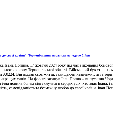
ов до своєї країни”: Тернопільщина втратила молодого бійця
ка Івана Попика. 17 жовтня 2024 року під час виконання бойовог
івського району Тернопільської області. Військовий був стрільце
ни А0224. Він віддав своє життя, захищаючи незалежність та тери
 найкращих синів. На фронті загинув Іван Попик – випускник Чор
гічна новина болем відгукнулася в серцях усіх, хто знав Івана, 
ість, самовідданість та безмежну любов до своєї країни. Іван По