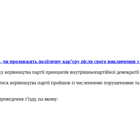
 чи продовжить політичну кар’єру після свого виключення з п
 керівництва партії принципів внутрішньопартійної демократії та
ез тиск керівництва партії пройшов із численними порушеннями та
оведення з’їзду, на якому: