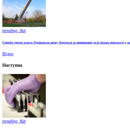
trending_flat
Спроба третя: влада Тернополя знову береться за вирішення долі літака при вході у п
Відео
Наступна
trending_flat