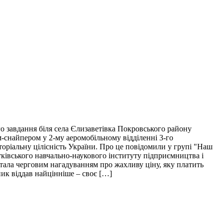
о завдання біля села Єлизаветівка Покровського району
м-снайпером у 2-му аеромобільному відділенні 3-го
торіальну цілісність України. Про це повідомили у групі "Наш
тківського навчально-наукового інституту підприємництва і
і стала черговим нагадуванням про жахливу ціну, яку платить
пик віддав найцінніше – своє […]