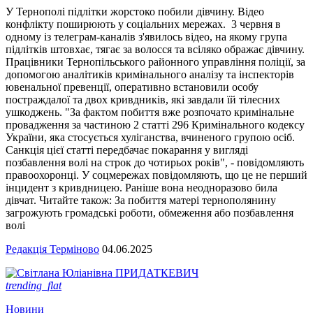
У Тернополі підлітки жорстоко побили дівчину. Відео
конфлікту поширюють у соціальних мережах. 3 червня в
одному із телеграм-каналів з'явилось відео, на якому група
підлітків штовхає, тягає за волосся та всіляко ображає дівчину.
Працівники Тернопільського районного управління поліції, за
допомогою аналітиків кримінального аналізу та інспекторів
ювенальної превенції, оперативно встановили особу
постраждалої та двох кривдників, які завдали їй тілесних
ушкоджень. "За фактом побиття вже розпочато кримінальне
провадження за частиною 2 статті 296 Кримінального кодексу
України, яка стосується хуліганства, вчиненого групою осіб.
Санкція цієї статті передбачає покарання у вигляді
позбавлення волі на строк до чотирьох років", - повідомляють
правоохоронці. У соцмережах повідомляють, що це не перший
інцидент з кривдницею. Раніше вона неодноразово била
дівчат. Читайте також: За побиття матері тернополянину
загрожують громадські роботи, обмеження або позбавлення
волі
Редакція Терміново
04.06.2025
trending_flat
Новини