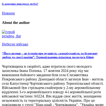
Із зарядним пристроєм чи без?
Новини
About the author
trending_flat
Небесне військо
“Його подвиг – це історія про мужність, самовідданість та безмежну
любов до своєї країни”: Тернопільщина втратила молодого бійця
Чортківщина в скорботі, адже втратила свого молодого
захисника Івана Попика. 17 жовтня 2024 року під час
виконання бойового завдання біля села Єлизаветівка
Покровського району Донецької області загинув Іван - житель
села Капустинці Чортківського району Тернопільської області.
Військовий був стрільцем-снайпером у 2-му аеромобільному
відділенні 3-го аеромобільного взводу 4-ї аеромобільної роти
військової частини А0224. Він віддав своє життя, захищаючи
незалежність та територіальну цілісність України. Про це
повідомили у групі "Наш край - Чортківщина". "Україна знову