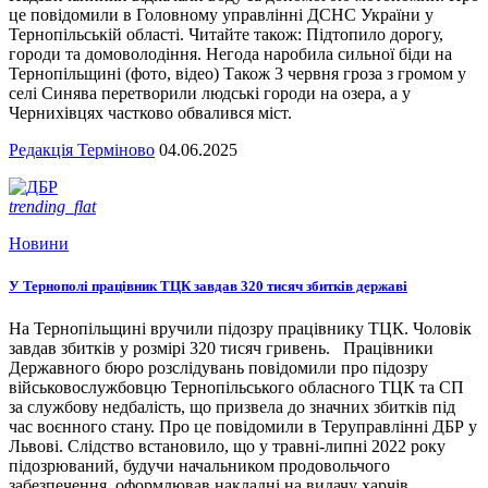
це повідомили в Головному управлінні ДСНС України у
Тернопільській області. Читайте також: Підтопило дорогу,
городи та домоволодіння. Негода наробила сильної біди на
Тернопільщині (фото, відео) Також 3 червня гроза з громом у
селі Синява перетворили людські городи на озера, а у
Чернихівцях частково обвалився міст.
Редакція Терміново
04.06.2025
trending_flat
Новини
У Тернополі працівник ТЦК завдав 320 тисяч збитків державі
На Тернопільщині вручили підозру працівнику ТЦК. Чоловік
завдав збитків у розмірі 320 тисяч гривень. Працівники
Державного бюро розслідувань повідомили про підозру
військовослужбовцю Тернопільського обласного ТЦК та СП
за службову недбалість, що призвела до значних збитків під
час воєнного стану. Про це повідомили в Теруправлінні ДБР у
Львові. Слідство встановило, що у травні-липні 2022 року
підозрюваний, будучи начальником продовольчого
забезпечення, оформлював накладні на видачу харчів