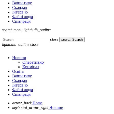
Воїни тилу
Скандал
Інтерв’ю
Файні люди
Співпраця
search
menu
lightbulb_outline
close
search
Search
lightbulb_outline
close
Новини
Оперативно
Кримінал
Освіта
Воїни тилу
Скандал
Інтерв’ю
Файні люди
Співпраця
arrow_back
Home
keyboard_arrow_right
Новини