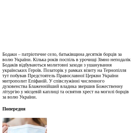
Бодаки – патріотичне село, батьківщина десятків борців за
волю України. Кілька років поспіль в урочищі Зімно неподалік
Бодаків відбуваються молитовні заходи з ушанування
українських Героїв. Позаторік у рамках візиту на Тернопілля
тут побував Предстоятель Православної Церкви України
митрополит Епіфаній. У співслужінні численного
духовенства Блаженнійший владика звершив Божественну
літургію у місцевій каплиці та освятив хрест на могилі борців
за волю України.
Попередня