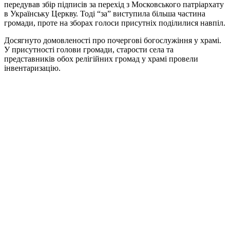
передував збір підписів за перехід з Московського патріархату
в Українську Церкву. Тоді “за” виступила більша частина
громади, проте на зборах голоси присутніх поділилися навпіл.
Досягнуто домовленості про почергові богослужіння у храмі.
У присутності голови громади, старости села та
представників обох релігійних громад у храмі провели
інвентаризацію.