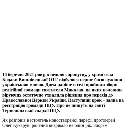
14 березня 2021 року, в неділю сиропусну, у храмі села
Бодаки Вишнівецької ОТГ відбулося перше богослужіння
українською мовою. Днем раніше в селі пройшли збори
релігійної громади святителя Миколая, на яких половина
віруючих остаточно ухвалила рішення про перехід до
Православної Церкви України. Наступний крок – заява на
реєстрацію громади ПЦУ. Про це пишуть на сайті
Тернопільської єпархії ПЦУ.
Як розповів настоятель новоствореної парафії протоієрей
Олег Кухарук, рішення визрівало не один рік. Зборам