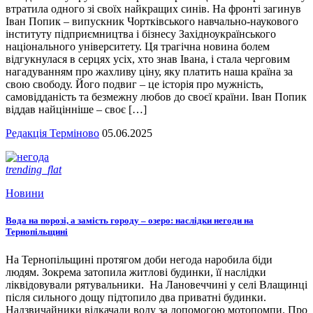
втратила одного зі своїх найкращих синів. На фронті загинув
Іван Попик – випускник Чортківського навчально-наукового
інституту підприємництва і бізнесу Західноукраїнського
національного університету. Ця трагічна новина болем
відгукнулася в серцях усіх, хто знав Івана, і стала черговим
нагадуванням про жахливу ціну, яку платить наша країна за
свою свободу. Його подвиг – це історія про мужність,
самовідданість та безмежну любов до своєї країни. Іван Попик
віддав найцінніше – своє […]
Редакція Терміново
05.06.2025
trending_flat
Новини
Вода на порозі, а замість городу – озеро: наслідки негоди на
Тернопільщині
На Тернопільщині протягом доби негода наробила біди
людям. Зокрема затопила житлові будинки, її наслідки
ліквідовували рятувальники. На Лановеччині у селі Влащинці
після сильного дощу підтопило два приватні будинки.
Надзвичайники відкачали воду за допомогою мотопомпи. Про