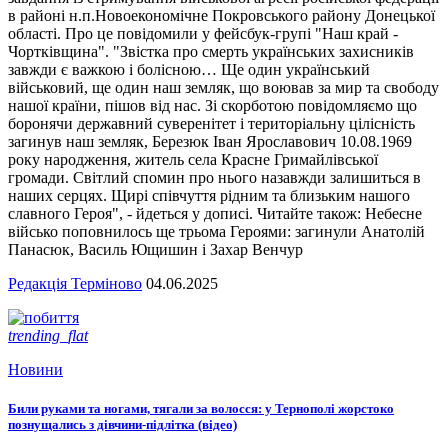
в районі н.п.Новоекономічне Покровського району Донецької
області. Про це повідомили у фейсбук-групі "Наш край -
Чортківщина". "Звістка про смерть українських захисників
завжди є важкою і болісною… Ще один український
військовий, ще один наш земляк, що воював за мир та свободу
нашої країни, пішов від нас. Зі скорботою повідомляємо що
боронячи державний суверенітет і територіальну цілісність
загинув наш земляк, Березюк Іван Ярославович 10.08.1969
року народження, житель села Красне Гримайлівської
громади. Світлий спомин про нього назавжди залишиться в
наших серцях. Щирі співчуття рідним та близьким нашого
славного Героя", - йдеться у дописі. Читайте також: Небесне
військо поповнилось ще трьома Героями: загинули Анатолій
Панасюк, Василь Ющишин і Захар Венчур
Редакція Терміново
04.06.2025
trending_flat
Новини
Били руками та ногами, тягали за волосся: у Тернополі жорстоко
познущались з дівчини-підлітка (відео)