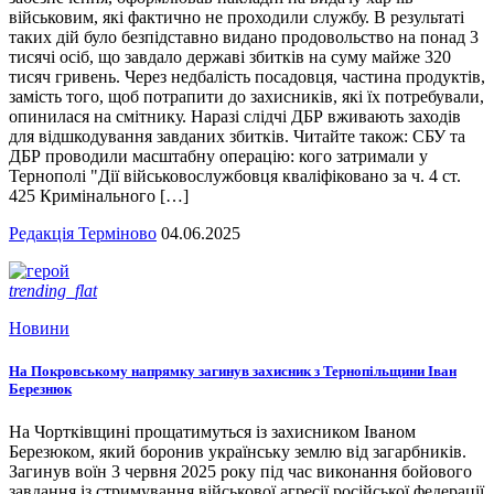
військовим, які фактично не проходили службу. В результаті
таких дій було безпідставно видано продовольство на понад 3
тисячі осіб, що завдало державі збитків на суму майже 320
тисяч гривень. Через недбалість посадовця, частина продуктів,
замість того, щоб потрапити до захисників, які їх потребували,
опинилася на смітнику. Наразі слідчі ДБР вживають заходів
для відшкодування завданих збитків. Читайте також: СБУ та
ДБР проводили масштабну операцію: кого затримали у
Тернополі "Дії військовослужбовця кваліфіковано за ч. 4 ст.
425 Кримінального […]
Редакція Терміново
04.06.2025
trending_flat
Новини
На Покровському напрямку загинув захисник з Тернопільщини Іван
Березнюк
На Чортківщині прощатимуться із захисником Іваном
Березюком, який боронив українську землю від загарбників.
Загинув воїн 3 червня 2025 року під час виконання бойового
завдання із стримування військової агресії російської федерації