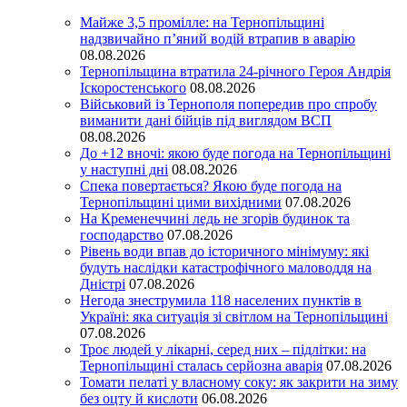
Майже 3,5 промілле: на Тернопільщині
надзвичайно п’яний водій втрапив в аварію
08.08.2026
Тернопільщина втратила 24-річного Героя Андрія
Іскоростенського
08.08.2026
Військовий із Тернополя попередив про спробу
виманити дані бійців під виглядом ВСП
08.08.2026
До +12 вночі: якою буде погода на Тернопільщині
у наступні дні
08.08.2026
Спека повертається? Якою буде погода на
Тернопільщині цими вихідними
07.08.2026
На Кременеччині ледь не згорів будинок та
господарство
07.08.2026
Рівень води впав до історичного мінімуму: які
будуть наслідки катастрофічного маловоддя на
Дністрі
07.08.2026
Негода знеструмила 118 населених пунктів в
Україні: яка ситуація зі світлом на Тернопільщині
07.08.2026
Троє людей у лікарні, серед них – підлітки: на
Тернопільщині сталась серйозна аварія
07.08.2026
Томати пелаті у власному соку: як закрити на зиму
без оцту й кислоти
06.08.2026