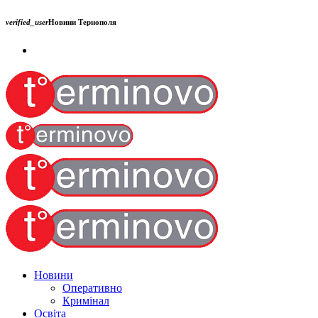
verified_user
Новини Тернополя
Новини
Оперативно
Кримінал
Освіта