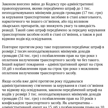
Законом внесено зміни до Кодексу про адміністративні
правопорушення, якими передбачено штраф до 1 тис.
неоподатковуваних мінімумів доходів громадян (17 тис. грн)
за керування транспортними засобами в стані алкогольного,
наркотичного чи іншого сп’яніння, або під впливом
лікарських препаратів, що знижують увагу та швидкість
реакції. Такий само штраф передбачено за передачу керування
транспортним засобом особі в стані сп’яніння, а також в разі
відмови водія від освідування.
Повторне протягом року таке порушення передбачає штраф в
розмірі 2 тисяч неоподатковуваних мінімумів доходів
громадян (34 тис. грн) з позбавленням прав на три роки з
оплатним вилученням транспортного засобу чи без такого.
Інший варіант покарання – адміністративний арешт на строк
10 діб з позбавленням прав на строк три роки з можливим
оплатним вилученням транспортного засобу.
Якщо особа вже двічі протягом року піддавалася
адміністративному стягненню за керування в стані сп’яніння
чи відмову від освідування, законом передбачений штраф на
водіїв у розмірі 3 тис. неоподатковуваних мінімумів доходів
громадян (51 тис. грн) з позбавленням прав на 10 років з
конфіскацією транспортного засобу. Як альтернатива –
адміністративний арешт на 15 діб з позбавленням права на 10