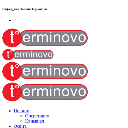
verified_user
Новини Тернополя
Новини
Оперативно
Кримінал
Освіта