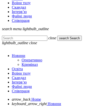
Воїни тилу
Скандал
Інтерв’ю
Файні люди
Співпраця
search
menu
lightbulb_outline
close
search
Search
lightbulb_outline
close
Новини
Оперативно
Кримінал
Освіта
Воїни тилу
Скандал
Інтерв’ю
Файні люди
Співпраця
arrow_back
Home
keyboard_arrow_right
Новини