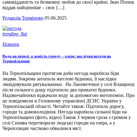
самовідданість та безмежну любов до своєї країни. Іван Попик
віддав найцінніше – своє […]
Редакція Терміново
05.06.2025
trending_flat
Новини
Вода на порозі, а замість городу – озеро: наслідки негоди на
Тернопільщині
На Тернопільщині протягом доби негода наробила біди
людям. Зокрема затопила житлові будинки, її наслідки
ліквідовували рятувальники. На Лановеччині у селі Влащинці
після сильного дощу підтопило два приватні будинки.
Надзвичайники відкачали воду за допомогою мотопомпи. Про
це повідомили в Головному управлінні ДСНС України у
Тернопільській області. Читайте також: Підтопило дорогу,
городи та домоволодіння. Негода наробила сильної біди на
Тернопільщині (фото, відео) Також 3 червня гроза з громом у
селі Синява перетворили людські городи на озера, а у
Чернихівцях частково обвалився міст.