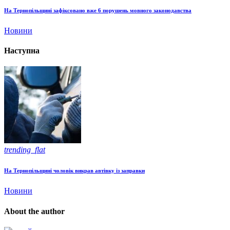
На Тернопільщині зафіксовано вже 6 порушень мовного законодавства
Новини
Наступна
trending_flat
На Тернопільщині чоловік викрав автівку із заправки
Новини
About the author