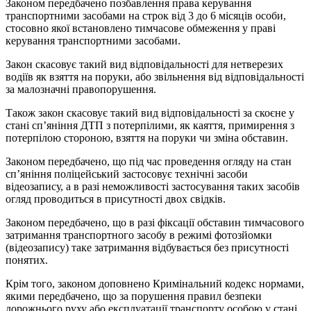
Законом передбачено позбавлення права керування
транспортними засобами на строк від 3 до 6 місяців особи,
стосовно якої встановлено тимчасове обмеження у праві
керування транспортними засобами.
Закон скасовує такий вид відповідальності для нетверезих
водіїв як взяття на поруки, або звільнення від відповідальності
за малозначні правопорушення.
Також закон скасовує такий вид відповідальності за скоєне у
стані сп’яніння ДТП з потерпілими, як каяття, примирення з
потерпілою стороною, взяття на поруки чи зміна обставин.
Законом передбачено, що під час проведення огляду на стан
сп’яніння поліцейський застосовує технічні засоби
відеозапису, а в разі неможливості застосування таких засобів
огляд проводиться в присутності двох свідків.
Законом передбачено, що в разі фіксації обставин тимчасового
затримання транспортного засобу в режимі фотозйомки
(відеозапису) таке затримання відбувається без присутності
понятих.
Крім того, законом доповнено Кримінальний кодекс нормами,
якими передбачено, що за порушення правил безпеки
дорожнього руху або експлуатації транспорту особою у стані