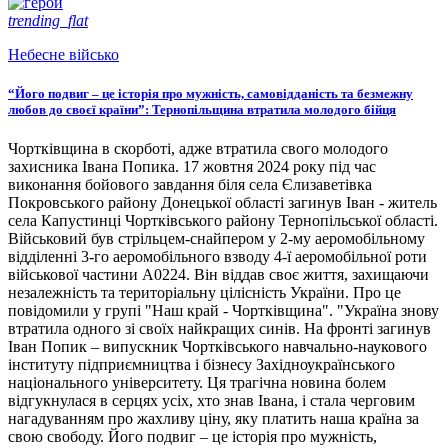
trending_flat
Небесне військо
“Його подвиг – це історія про мужність, самовідданість та безмежну
любов до своєї країни”: Тернопільщина втратила молодого бійця
Чортківщина в скорботі, адже втратила свого молодого
захисника Івана Попика. 17 жовтня 2024 року під час
виконання бойового завдання біля села Єлизаветівка
Покровського району Донецької області загинув Іван - житель
села Капустинці Чортківського району Тернопільської області.
Військовий був стрільцем-снайпером у 2-му аеромобільному
відділенні 3-го аеромобільного взводу 4-ї аеромобільної роти
військової частини А0224. Він віддав своє життя, захищаючи
незалежність та територіальну цілісність України. Про це
повідомили у групі "Наш край - Чортківщина". "Україна знову
втратила одного зі своїх найкращих синів. На фронті загинув
Іван Попик – випускник Чортківського навчально-наукового
інституту підприємництва і бізнесу Західноукраїнського
національного університету. Ця трагічна новина болем
відгукнулася в серцях усіх, хто знав Івана, і стала черговим
нагадуванням про жахливу ціну, яку платить наша країна за
свою свободу. Його подвиг – це історія про мужність,