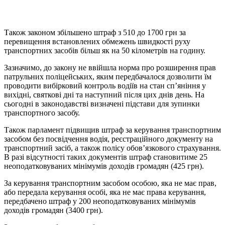
Також законом збільшено штраф з 510 до 1700 грн за
перевищення встановлених обмежень швидкості руху
транспортних засобів більш як на 50 кілометрів на годину.
Зазначимо, до закону не ввійшла норма про розширення прав
патрульних поліцейських, яким передбачалося дозволити їм
проводити вибірковий контроль водіїв на стан сп’яніння у
вихідні, святкові дні та наступний після цих днів день. На
сьогодні в законодавстві визначені підстави для зупинки
транспортного засобу.
Також парламент підвищив штраф за керування транспортним
засобом без посвідчення водія, реєстраційного документу на
транспортний засіб, а також полісу обов’язкового страхування.
В разі відсутності таких документів штраф становитиме 25
неоподатковуваних мінімумів доходів громадян (425 грн).
За керування транспортним засобом особою, яка не має прав,
або передала керування особі, яка не має права керування,
передбачено штраф у 200 неоподатковуваних мінімумів
доходів громадян (3400 грн).