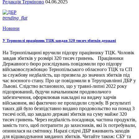
Редакція Терміново
04.06.2025
trending_flat
Новини
У Тернополі працівник ТЦК завдав 320 тисяч збитків державі
На Тернопільщині вручили підозру працівнику ТЦК. Чоловік
завдав збитків у розмірі 320 тисяч гривень. Працівники
Державного бюро розслідувань повідомили про підозру
військовослужбовцю Тернопільського обласного ТЦК та СП
за службову недбалість, що призвела до значних збитків під
час воєнного стану. Про це повідомили в Теруправлінні ДБР у
Львові. Слідство встановило, що у травні-липні 2022 року
підозрюваний, будучи начальником продовольчого
забезпечення, оформлював накладні на видачу харчів
військовим, які фактично не проходили службу. В результаті
таких дій було безпідставно видано продовольство на понад 3
тисячі осіб, що завдало державі збитків на суму майже 320
тисяч гривень. Через недбалість посадовця, частина продуктів,
замість того, щоб потрапити до захисників, які їх потребували,
опинилася на смітнику. Наразі слідчі ДБР вживають заходів
для відшкодування завданих збитків. Читайте також: СБУ та