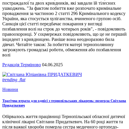
постраждалої та двох кривдників, які завдали їй тілесних
ушкоджень. "За фактом побиття вже розпочато кримінальне
провадження за частиною 2 статті 296 Кримінального кодексу
України, яка стосується хуліганства, вчиненого групою осіб.
Санкція цієї статті передбачає покарання у вигляді
позбавлення волі на строк до чотирьох років", - повідомляють
правоохоронці. У соцмережах повідомляють, що це не перший
інцидент з кривдницею. Раніше вона неодноразово била
дівчат. Читайте також: За побиття матері тернополянину
загрожують громадські роботи, обмеження або позбавлення
волі
Редакція Терміново
04.06.2025
trending_flat
Новини
Трагічна втрата для однієї з тернопільських лікарень: померла Світлана
Придаткевич
Обірвалось життя працівниці Тернопільської обласної дитячої
клінічної лікарні Світлани Придаткевич. На 60 році життя та
після важкої хвороби померла сестра медичного ортопедо-