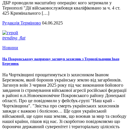
ДБР проводили масштабну операцію: кого затримали у
Тернополі "Дії військовослужбовця кваліфіковано за ч. 4 ст.
425 Кримінального […]
Редакція Терміново
04.06.2025
trending_flat
Новини
На Покровському напрямку загинув захисник з Тернопільщини Іван
Березнюк
На Чортківщині прощатимуться із захисником Іваном
Березюком, який боронив українську землю від загарбників.
Загинув воїн 3 червня 2025 року під час виконання бойового
завдання із стримування військової агресії російської федерації
в районі н.п.Новоекономічне Покровського району Донецької
області. Про це повідомили у фейсбук-групі "Наш край -
Чортківщина". "Звістка про смерть українських захисників
завжди є важкою і болісною… Ще один український
військовий, ще один наш земляк, що воював за мир та свободу
нашої країни, пішов від нас. Зі скорботою повідомляємо що
боронячи державний суверенітет і територіальну цілісність