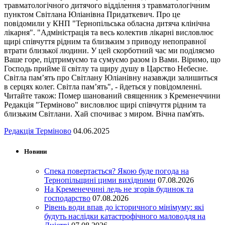
травматологічного дитячого відділення з травматологічним
пунктом Світлана Юліанівна Придаткевич. Про це
повідомили у КНП "Тернопільська обласна дитяча клінічна
лікарня". "Адміністрація та весь колектив лікарні висловлює
щирі співчуття рідним та близьким з приводу непоправної
втрати близької людини. У цей скорботний час ми поділяємо
Ваше горе, підтримуємо та сумуємо разом із Вами. Віримо, що
Господь прийме її світлу та щиру душу в Царство Небесне.
Світла пам’ять про Світлану Юліанівну назавжди залишиться
в серцях колег. Світла пам’ять", - йдеться у повідомленні.
Читайте також: Помер шанований священник з Кременеччини
Редакція "Терміново" висловлює щирі співчуття рідним та
близьким Світлани. Хай спочиває з миром. Вічна пам'ять.
Редакція Терміново
04.06.2025
Новини
Спека повертається? Якою буде погода на
Тернопільщині цими вихідними
07.08.2026
На Кременеччині ледь не згорів будинок та
господарство
07.08.2026
Рівень води впав до історичного мінімуму: які
будуть наслідки катастрофічного маловоддя на