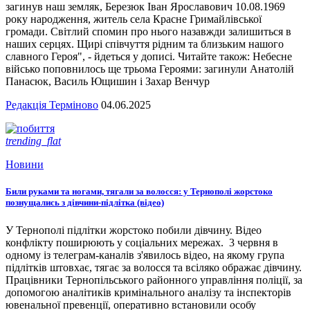
загинув наш земляк, Березюк Іван Ярославович 10.08.1969
року народження, житель села Красне Гримайлівської
громади. Світлий спомин про нього назавжди залишиться в
наших серцях. Щирі співчуття рідним та близьким нашого
славного Героя", - йдеться у дописі. Читайте також: Небесне
військо поповнилось ще трьома Героями: загинули Анатолій
Панасюк, Василь Ющишин і Захар Венчур
Редакція Терміново
04.06.2025
trending_flat
Новини
Били руками та ногами, тягали за волосся: у Тернополі жорстоко
познущались з дівчини-підлітка (відео)
У Тернополі підлітки жорстоко побили дівчину. Відео
конфлікту поширюють у соціальних мережах. 3 червня в
одному із телеграм-каналів з'явилось відео, на якому група
підлітків штовхає, тягає за волосся та всіляко ображає дівчину.
Працівники Тернопільського районного управління поліції, за
допомогою аналітиків кримінального аналізу та інспекторів
ювенальної превенції, оперативно встановили особу