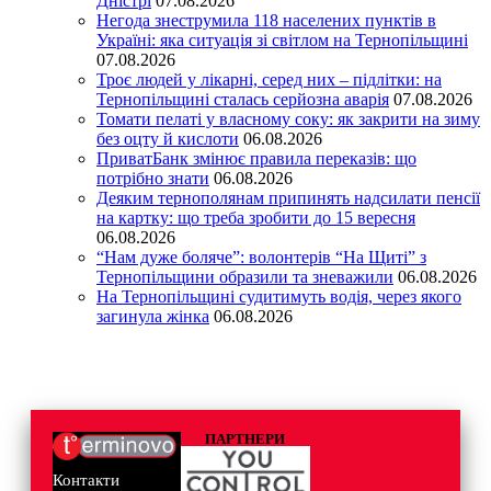
Дністрі
07.08.2026
Негода знеструмила 118 населених пунктів в
Україні: яка ситуація зі світлом на Тернопільщині
07.08.2026
Троє людей у лікарні, серед них – підлітки: на
Тернопільщині сталась серйозна аварія
07.08.2026
Томати пелаті у власному соку: як закрити на зиму
без оцту й кислоти
06.08.2026
ПриватБанк змінює правила переказів: що
потрібно знати
06.08.2026
Деяким тернополянам припинять надсилати пенсії
на картку: що треба зробити до 15 вересня
06.08.2026
“Нам дуже боляче”: волонтерів “На Щиті” з
Тернопільщини образили та зневажили
06.08.2026
На Тернопільщині судитимуть водія, через якого
загинула жінка
06.08.2026
ПАРТНЕРИ
Контакти