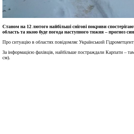
Станом на 12 лютого найбільші снігові покриви спостерігают
область та якою буде погода наступного тижня – прогноз син
Про ситуацію в областях повідомляє Український Гідрометцен
За інформацією фахівців, найбільше постраждали Карпати – там в
см).