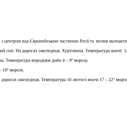
у з центром над Європейською частиною Росії та вплив малоакт
кий сніг. На дорогах ожеледиця. Хуртовина. Температура вночі 12 
а. Температура впродовж доби 4 – 9º морозу.
 10º морозу.
 дорогах ожеледиця. Температура 16 лютого вночі 17 – 22° морозу,