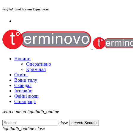
verified_user
Новини Тернополя
Новини
Оперативно
Кримінал
Освіта
Воїни тилу
Скандал
Інтерв’ю
Файні люди
Співпраця
search
menu
lightbulb_outline
close
search
Search
lightbulb_outline
close