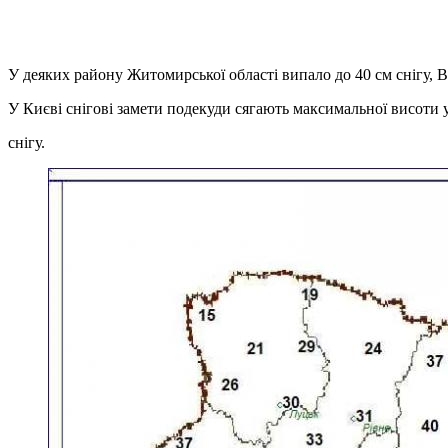
У деяких району Житомирської області випало до 40 см снігу, В
У Києві снігові замети подекуди сягають максимальної висоти у 
снігу.