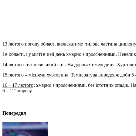
13 лютого погоду області визначатиме тилова частина циклон
І в області, і у місті в цей день хмарно з проясненнями. Невели
14 лютого теж невеликий сніг. На дорогах ожеледиця. Хуртовин
15 лютого – місцями хуртовина. Температура впродовж доби 5 –
16 – 17 лютого
: х
марно з проясненнями, без істотних опадів. На
6 – 11° морозу.
Попередня