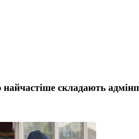
що найчастіше складають адмі