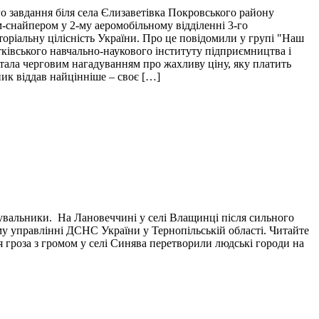
о завдання біля села Єлизаветівка Покровського району
м-снайпером у 2-му аеромобільному відділенні 3-го
торіальну цілісність України. Про це повідомили у групі "Наш
тківського навчально-наукового інституту підприємництва і
і стала черговим нагадуванням про жахливу ціну, яку платить
пик віддав найцінніше – своє […]
тувальники. На Лановеччині у селі Влащинці після сильного
у управлінні ДСНС України у Тернопільській області. Читайте
я гроза з громом у селі Синява перетворили людські городи на