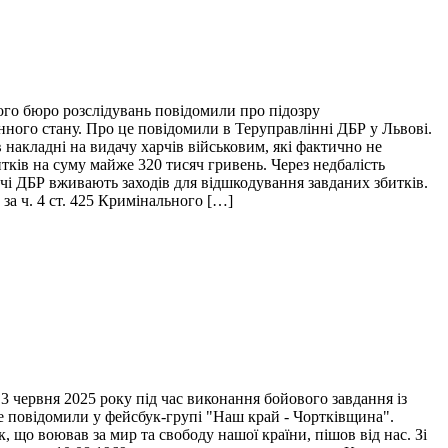
ого бюро розслідувань повідомили про підозру
нного стану. Про це повідомили в Теруправлінні ДБР у Львові.
накладні на видачу харчів військовим, які фактично не
итків на суму майже 320 тисяч гривень. Через недбалість
ідчі ДБР вживають заходів для відшкодування завданих збитків.
за ч. 4 ст. 425 Кримінального […]
 червня 2025 року під час виконання бойового завдання із
це повідомили у фейсбук-групі "Наш край - Чортківщина".
 що воював за мир та свободу нашої країни, пішов від нас. Зі