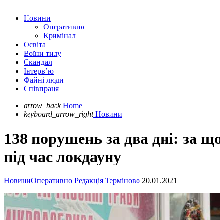
Новини
Оперативно
Кримінал
Освіта
Воїни тилу
Скандал
Інтерв’ю
Файні люди
Співпраця
arrow_back
Home
keyboard_arrow_right
Новини
138 порушень за два дні: за 
під час локдауну
Новини
Оперативно
Редакція Терміново
20.01.2021