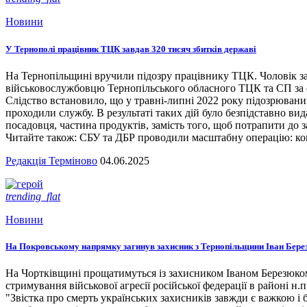
Новини
У Тернополі працівник ТЦК завдав 320 тисяч збитків державі
На Тернопільщині вручили підозру працівнику ТЦК. Чоловік за
військовослужбовцю Тернопільського обласного ТЦК та СП за сл
Слідство встановило, що у травні-липні 2022 року підозрювани
проходили службу. В результаті таких дій було безпідставно вид
посадовця, частина продуктів, замість того, щоб потрапити до з
Читайте також: СБУ та ДБР проводили масштабну операцію: кого
Редакція Терміново
04.06.2025
trending_flat
Новини
На Покровському напрямку загинув захисник з Тернопільщини Іван Бере
На Чортківщині прощатимуться із захисником Іваном Березюком,
стримування військової агресії російської федерації в районі 
"Звістка про смерть українських захисників завжди є важкою і