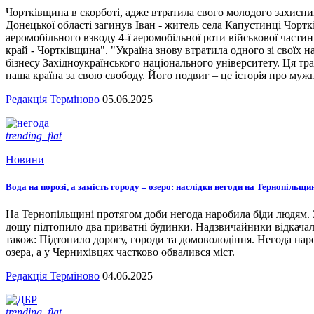
Чортківщина в скорботі, адже втратила свого молодого захисни
Донецької області загинув Іван - житель села Капустинці Чортк
аеромобільного взводу 4-ї аеромобільної роти військової части
край - Чортківщина". "Україна знову втратила одного зі своїх
бізнесу Західноукраїнського національного університету. Ця тра
наша країна за свою свободу. Його подвиг – це історія про мужн
Редакція Терміново
05.06.2025
trending_flat
Новини
Вода на порозі, а замість городу – озеро: наслідки негоди на Тернопільщи
На Тернопільщині протягом доби негода наробила біди людям. З
дощу підтопило два приватні будинки. Надзвичайники відкача
також: Підтопило дорогу, городи та домоволодіння. Негода наро
озера, а у Чернихівцях частково обвалився міст.
Редакція Терміново
04.06.2025
trending_flat