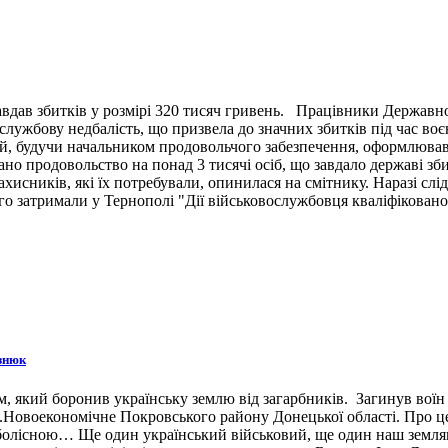
вдав збитків у розмірі 320 тисяч гривень. Працівники Державн
ужбову недбалість, що призвела до значних збитків під час воє
й, будучи начальником продовольчого забезпечення, оформлював 
ано продовольство на понад 3 тисячі осіб, що завдало державі зб
ахисників, які їх потребували, опинилася на смітнику. Наразі сл
 затримали у Тернополі "Дії військовослужбовця кваліфіковано 
знюк
 який боронив українську землю від загарбників. Загинув воїн 3
н.п.Новоекономічне Покровського району Донецької області. Про 
 болісною… Ще один український військовий, ще один наш земляк,