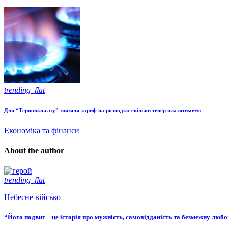
trending_flat
Для “Тернопільгазу” знизили тариф на розподіл: скільки тепер платитимемо
Економіка та фінанси
About the author
trending_flat
Небесне військо
“Його подвиг – це історія про мужність, самовідданість та безмежну люб