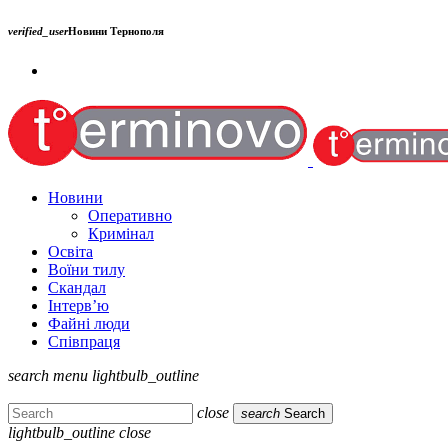
verified_user
Новини Тернополя
Новини
Оперативно
Кримінал
Освіта
Воїни тилу
Скандал
Інтерв’ю
Файні люди
Співпраця
search
menu
lightbulb_outline
close
search
Search
lightbulb_outline
close