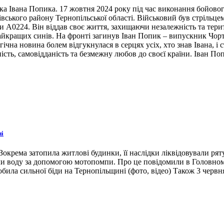
ка Івана Попика. 17 жовтня 2024 року під час виконання бойовог
івського району Тернопільської області. Військовий був стрільце
ни А0224. Він віддав своє життя, захищаючи незалежність та тери
 найкращих синів. На фронті загинув Іван Попик – випускник Чор
гічна новина болем відгукнулася в серцях усіх, хто знав Івана, 
ість, самовідданість та безмежну любов до своєї країни. Іван По
ні
окрема затопила житлові будинки, її наслідки ліквідовували ря
ли воду за допомогою мотопомпи. Про це повідомили в Головном
била сильної біди на Тернопільщині (фото, відео) Також 3 червн