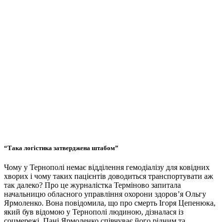
“Така логістика затверджена штабом”
Чому у Тернополі немає відділення гемодіалізу для ковідних
хворих і чому таких пацієнтів доводиться транспортувати аж
так далеко? Про це журналістка Терміново запитала
начальницю обласного управління охорони здоров’я Ольгу
Ярмоленко. Вона повідомила, що про смерть Ігоря Цепенюка,
який був відомою у Тернополі людиною, дізналася із
соцмережі. Пані Ярмоленко співчуває його рідним та