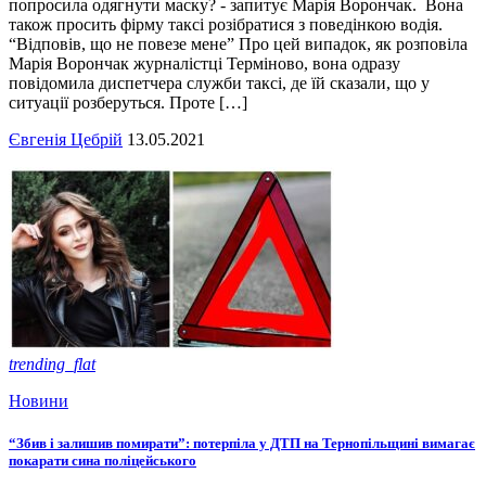
попросила одягнути маску? - запитує Марія Ворончак. Вона
також просить фірму таксі розібратися з поведінкою водія.
“Відповів, що не повезе мене” Про цей випадок, як розповіла
Марія Ворончак журналістці Терміново, вона одразу
повідомила диспетчера служби таксі, де їй сказали, що у
ситуації розберуться. Проте […]
Євгенія Цебрій
13.05.2021
trending_flat
Новини
“Збив і залишив помирати”: потерпіла у ДТП на Тернопільщині вимагає
покарати сина поліцейського