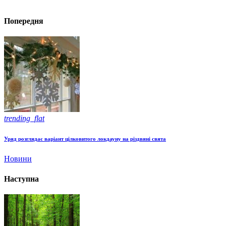
Попередня
trending_flat
Уряд розглядає варіант цілковитого локдауну на різдвяні свята
Новини
Наступна