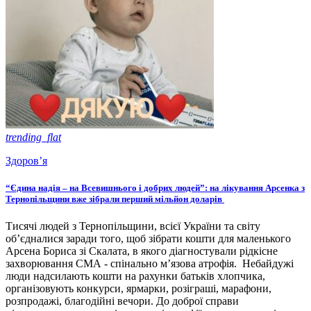
trending_flat
Здоров’я
“Єдина надія – на Всевишнього і добрих людей”: на лікування Арсенка з
Тернопільщини вже зібрали перший мільйон доларів
Тисячі людей з Тернопільщини, всієї України та світу
об’єдналися заради того, щоб зібрати кошти для маленького
Арсена Бориса зі Скалата, в якого діагностували рідкісне
захворювання СМА - спінально м’язова атрофія. Небайдужі
люди надсилають кошти на рахунки батьків хлопчика,
організовують конкурси, ярмарки, розіграші, марафони,
розпродажі, благодійні вечори. До доброї справи