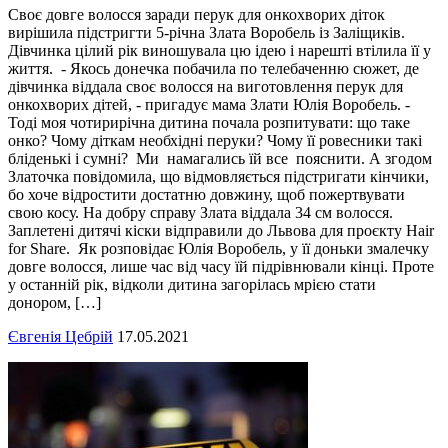
Своє довге волосся заради перук для онкохворих діток
вирішила підстригти 5-річна Злата Воробель із Заліщиків.
Дівчинка цілий рік виношувала цю ідею і нарешті втілила її у
життя. - Якось донечка побачила по телебаченню сюжет, де
дівчинка віддала своє волосся на виготовлення перук для
онкохворих дітей, - пригадує мама Злати Юлія Воробель. -
Тоді моя чотирирічна дитина почала розпитувати: що таке
онко? Чому діткам необхідні перуки? Чому її ровесники такі
бліденькі і сумні? Ми намагались їй все пояснити. А згодом
Златочка повідомила, що відмовляється підстригати кінчики,
бо хоче відростити достатню довжину, щоб пожертвувати
свою косу. На добру справу Злата віддала 34 см волосся.
Заплетені дитячі кіски відправили до Львова для проєкту Hair
for Share. Як розповідає Юлія Воробель, у її доньки змалечку
довге волосся, лише час від часу їй підрівнювали кінці. Проте
у останній рік, відколи дитина загорілась мрією стати
донором, […]
Євгенія Цебрій
17.05.2021