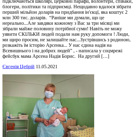
підключаються школярі, церковні парафії, волонтери, співаки,
блогери, політики та підприємці. Нещодавно вдалося зібрати
перший мільйон доларів на придбання ін'єкцї, яка коштує 2
млн 300 тис. доларів. “Раніше ми думали, що це
нереально...Але завдяки кожному з Вас за три місяці ми
зібрали майже половину потрібної суми! Навіть не можу
уявити СКІЛЬКИ людей подали нам руку допомоги ! Люди,
ми щиро просим, не залишайте нас...Зустрівшись з родиною,
розкажіть їм історію Арсенка... У нас єдина надія на
Всевишнього і на добрих людей” , - написала у соцмрежі
фейсбук мама Арсена Надія Борис. На другий […]
Євгенія Цебрій
11.05.2021