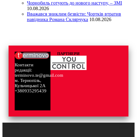
Чорнобиль готують до нового наступу, – ЗМІ
10.08.2026
Вважався зниклим безвісти: Чортків втратив
навідника Романа Склярчука
10.08.2026
ПАРТНЕРИ
Контакти
редакції:
terminovo.te@gmail.com
м. Тернопіль,
Кульчицької 2А
+380935295439