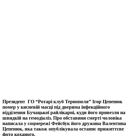
Президент ГО “Ротарі клуб Тернополя” Ігор Цепенюк
помер у кисневій масці під дверима інфекційного
відділення Бучацької райлікарні, куди його привезли на
швидкій на гемодіаліз. Про обставини смерті чоловіка
написала у соцмережі Фейсбук його дружина Валентина
Цепенюк, яка також опублікувала останнє прижиттєве
фото коханого.