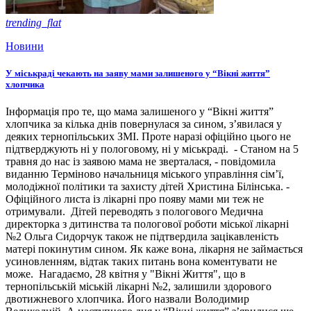
trending_flat
Новини
У міськраді чекають на заяву мами залишеного у “Вікні життя”
хлопчика
Інформація про те, що мама залишеного у “Вікні життя”
хлопчика за кілька днів повернулася за сином, з’явилася у
деяких тернопільських ЗМІ. Проте наразі офіційно цього не
підтверджують ні у пологовому, ні у міськраді. - Станом на 5
травня до нас із заявою мама не зверталася, - повідомила
виданню Терміново начальниця міського управління сім’ї,
молодіжної політики та захисту дітей Христина Білінська. -
Офіційного листа із лікарні про появу мами ми теж не
отримували. Дітей переводять з пологового Медична
директорка з дитинства та пологової роботи міської лікарні
№2 Ольга Сидорчук також не підтвердила зацікавленість
матері покинутим сином. Як каже вона, лікарня не займається
усиновленням, відтак таких питань вона коментувати не
може. Нагадаємо, 28 квітня у "Вікні Життя", що в
тернопільській міській лікарні №2, залишили здорового
двотижневого хлопчика. Його назвали Володимир