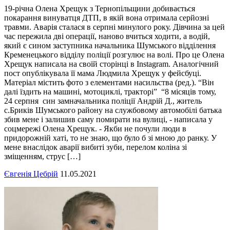
19-річна Олена Хрещук з Тернопільщини добивається
покарання винуватця ДТП, в якій вона отримала серйозні
травми. Аварія сталася в серпні минулого року. Дівчина за цей
час пережила дві операції, наново вчиться ходити, а водій,
який є сином заступника начальника Шумського відділення
Кременецького відділу поліції розгулює на волі. Про це Олена
Хрещук написала на своїй сторінці в Instagram. Аналогічний
пост опублікувала її мама Людмила Хрещук у фейсбуці.
Матеріал містить фото з елементами насильства (ред.). “Він
далі їздить на машині, мотоциклі, тракторі” “8 місяців тому,
24 серпня син замначальника поліції Андрій Д., житель
с.Бриків Шумського району на службовому автомобілі батька
збив мене і залишив саму помирати на вулиці, - написала у
соцмережі Олена Хрещук. - Якби не почули люди в
придорожній хаті, то не знаю, що було б зі мною до ранку. У
мене внаслідок аварії вибиті зуби, перелом коліна зі
зміщенням, струс […]
Євгенія Цебрій
11.05.2021