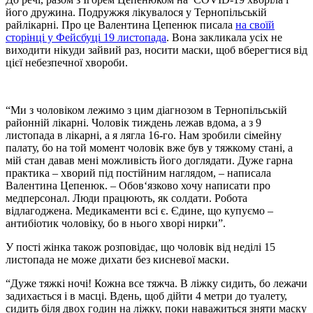
його дружина. Подружжя лікувалося у Тернопільській
райлікарні. Про це Валентина Цепенюк писала
на своїй
сторінці у Фейсбуці 19 листопада
. Вона закликала усіх не
виходити нікуди зайвий раз, носити маски, щоб вберегтися від
цієї небезпечної хвороби.
“Ми з чоловіком лежимо з цим діагнозом в Тернопільській
районній лікарні. Чоловік тиждень лежав вдома, а з 9
листопада в лікарні, а я лягла 16-го. Нам зробили сімейну
палату, бо на той момент чоловік вже був у тяжкому стані, а
мій стан давав мені можливість його доглядати. Дуже гарна
практика – хворий під постійним наглядом, – написала
Валентина Цепенюк. – Обов‘язково хочу написати про
медперсонал. Люди працюють, як солдати. Робота
відлагоджена. Медикаменти всі є. Єдине, що купуємо –
антибіотик чоловіку, бо в нього хворі нирки”.
У пості жінка також розповідає, що чоловік від неділі 15
листопада не може дихати без кисневої маски.
“Дуже тяжкі ночі! Кожна все тяжча. В ліжку сидить, бо лежачи
задихається і в масці. Вдень, щоб дійти 4 метри до туалету,
сидить біля двох годин на ліжку, поки наважиться зняти маску