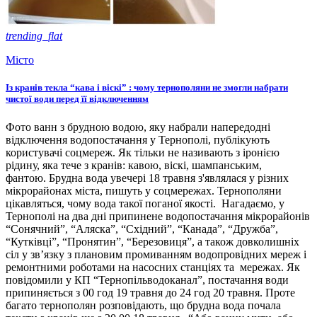
trending_flat
Місто
Із кранів текла “кава і віскі” : чому тернополяни не змогли набрати
чистої води перед її відключенням
Фото ванн з брудною водою, яку набрали напередодні
відключення водопостачання у Тернополі, публікують
користувачі соцмереж. Як тільки не називають з іронією
рідину, яка тече з кранів: кавою, віскі, шампанським,
фантою. Брудна вода увечері 18 травня з'являлася у різних
мікрорайонах міста, пишуть у соцмережах. Тернополяни
цікавляться, чому вода такої поганої якості. Нагадаємо, у
Тернополі на два дні припинене водопостачання мікрорайонів
“Сонячний”, “Аляска”, “Східний”, “Канада”, “Дружба”,
“Кутківці”, “Пронятин”, “Березовиця”, а також довколишніх
сіл у зв’язку з плановим промиванням водопровідних мереж і
ремонтними роботами на насосних станціях та мережах. Як
повідомили у КП “Тернопільводоканал”, постачання води
припиняється з 00 год 19 травня до 24 год 20 травня. Проте
багато тернополян розповідають, що брудна вода почала