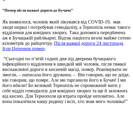
“Помер після важкої дороги до Бучача”
Як виявилося, чоловік який лікувався від СOVID-19, мав
хворі нирки і потребував гемодіалізу, а Тернопіль немає такого
відділення для ковідних хворих. Така допомога передбачена
аж в Бучацькій райлікарні. Відтак пацієнта везли майже сотню
кілометрів до райцентру.
Після важкої дороги 24 листопада
Ігор Цепенюк помер
.
“Сьогодні по п‘ятій годині дня під дверима бучацького
інфекційного відділення в швидкій мій чоловік, після тяжкої
виснажливої дороги в кисневій масці, помер. Реанімувати не
змогли, – написала його дружина. – Він говорив, що не доїде,
він говорив, що помре. Але ми тарганили його в Бучач! І ми
його вбили! Бо великий Тернопіль не спроможний мати у
себе відділ гемодіалізу для ковідних хворих та ще й залежних
від кисню. Для Тернополя ця втрата пройде непомітно. Але
вона покалічила нашу родину і всіх, хто знав мого чоловіка!”