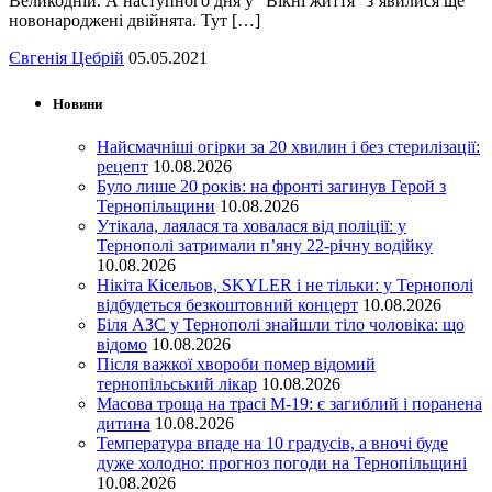
Великодній. А наступного дня у “Вікні життя” з’явилися ще
новонароджені двійнята. Тут […]
Євгенія Цебрій
05.05.2021
Новини
Найсмачніші огірки за 20 хвилин і без стерилізації:
рецепт
10.08.2026
Було лише 20 років: на фронті загинув Герой з
Тернопільщини
10.08.2026
Утікала, лаялася та ховалася від поліції: у
Тернополі затримали п’яну 22-річну водійку
10.08.2026
Нікіта Кісельов, SKYLER і не тільки: у Тернополі
відбудеться безкоштовний концерт
10.08.2026
Біля АЗС у Тернополі знайшли тіло чоловіка: що
відомо
10.08.2026
Після важкої хвороби помер відомий
тернопільський лікар
10.08.2026
Масова троща на трасі М-19: є загиблий і поранена
дитина
10.08.2026
Температура впаде на 10 градусів, а вночі буде
дуже холодно: прогноз погоди на Тернопільщині
10.08.2026