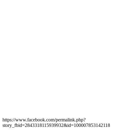
https://www.facebook.com/permalink.php?
story_fbid=2843318115939932&id=100007853142118