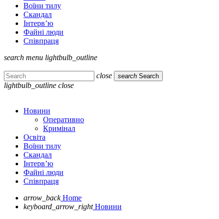
Воїни тилу
Скандал
Інтерв’ю
Файні люди
Співпраця
search
menu
lightbulb_outline
close
search
Search
lightbulb_outline
close
Новини
Оперативно
Кримінал
Освіта
Воїни тилу
Скандал
Інтерв’ю
Файні люди
Співпраця
arrow_back
Home
keyboard_arrow_right
Новини