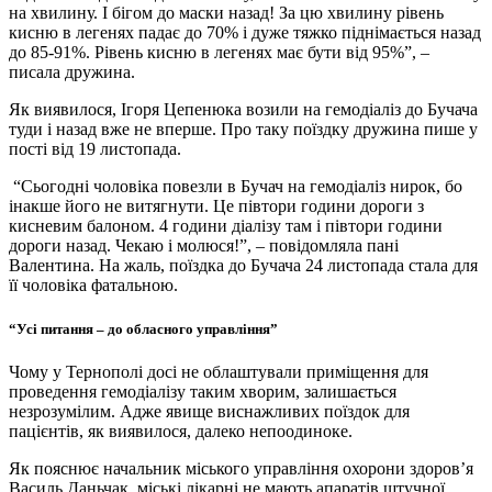
на хвилину. І бігом до маски назад! За цю хвилину рівень
кисню в легенях падає до 70% і дуже тяжко піднімається назад
до 85-91%. Рівень кисню в легенях має бути від 95%”, –
писала дружина.
Як виявилося, Ігоря Цепенюка возили на гемодіаліз до Бучача
туди і назад вже не вперше. Про таку поїздку дружина пише у
пості від 19 листопада.
“Сьогодні чоловіка повезли в Бучач на гемодіаліз нирок, бо
інакше його не витягнути. Це півтори години дороги з
кисневим балоном. 4 години діалізу там і півтори години
дороги назад. Чекаю і молюся!”, – повідомляла пані
Валентина. На жаль, поїздка до Бучача 24 листопада стала для
її чоловіка фатальною.
“Усі питання – до обласного управління”
Чому у Тернополі досі не облаштували приміщення для
проведення гемодіалізу таким хворим, залишається
незрозумілим.
Адже явище виснажливих поїздок для
пацієнтів, як виявилося, далеко непоодиноке.
Як пояснює начальник міського управління охорони здоров’я
Василь Даньчак, міські лікарні не мають апаратів штучної