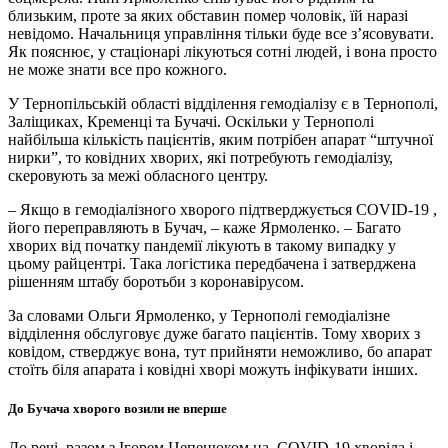
близьким, проте за яких обставин помер чоловік, їй наразі
невідомо. Начальниця управління тільки буде все з’ясовувати.
Як пояснює, у стаціонарі лікуються сотні людей, і вона просто
не може знати все про кожного.
У Тернопільській області відділення гемодіалізу є в Тернополі,
Заліщиках, Кременці та Бучачі. Оскільки у Тернополі
найбільша кількість пацієнтів, яким потрібен апарат “штучної
нирки”, то ковідних хворих, які потребують гемодіалізу,
скеровують за межі обласного центру.
– Якщо в гемодіалізного хворого підтверджується COVID-19 ,
його переправляють в Бучач, – каже Ярмоленко. – Багато
хворих від початку пандемії лікують в такому випадку у
цьому райцентрі. Така логістика передбачена і затверджена
рішенням штабу боротьби з коронавірусом.
За словами Ольги Ярмоленко, у Тернополі гемодіалізне
відділення обслуговує дуже багато пацієнтів. Тому хворих з
ковідом, стверджує вона, тут прийняти неможливо, бо апарат
стоїть біля апарата і ковідні хворі можуть інфікувати інших.
До Бучача хворого возили не вперше
До речі, разом з Ігорем Цепенюком на COVID-19 хворіла і