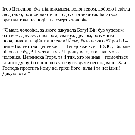
Ігор Цепенюк був
підприємцем, волонтером, доброю і світла
людиною, розповідають його друзі та знайомі. Багатьох
вразила така несподівана смерть чоловіка.
“Я мала чоловіка, за якого дякувала Богу! Він був чудовим
батьком, дідусем, швагром, сватом, другом, розумним
порадником, надійним плечем! Йому було всього 57 років! –
пише Валентина Цепенюк. – Тепер вже все – БУЛО, і більше
нічого не буде! Пустка і туга! Прошу всіх, хто знав мого
чоловіка, Цепенюка Ігоря, та й тих, хто не знав – помоліться
за його душу, бо він пішов у небуття дуже несподівано. Хай
Господь простить йому всі гріхи його, вільні та невільні!
Дякую всім!”