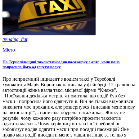
trending_flat
Місто
На Тернопільщині таксист висадив пасажирку з авто, коли вона
попросила його одягнути маску
Про неприємний інцидент з водієм таксі у Теребовлі
художниця Марія Ворончак написала у фейсбуці. 12 травня на
автостанції жінка взяла таксі місцевої фірми “Княже”.
“Проїхавши декілька метрів, я помітила, що водій був без
маски і попросила його одягнути її. Він не тільки відмовився
виконати моє прохання, але розвернувся і висадив мене знову
на автостанції”, - написала обурена пасажирка. Жінку не
розуміє, чому кожного разу потрібно просити таксистів
одягати маски. - Чому керівництво таксі в Теребовлі не
зобов'язує водіїв одягати маски при посадці пасажира? Яке
право мав водій висадити мене з машини лише за те, що я