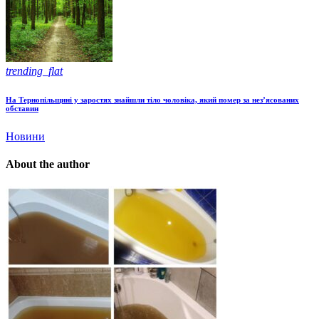
trending_flat
На Тернопільщині у заростях знайшли тіло чоловіка, який помер за нез’ясованих
обставин
Новини
About the author