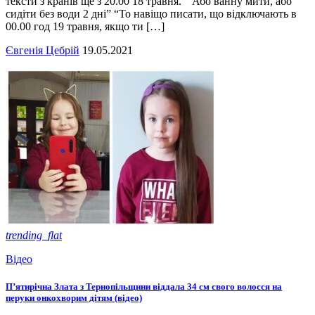
тексти з кранів ще з 20.00 18 травня. “Або ванну мити, або
сидіти без води 2 дні” “То навіщо писати, що відключають в
00.00 год 19 травня, якщо ти […]
Євгенія Цебрій
19.05.2021
trending_flat
Відео
П’ятирічна Злата з Тернопільщини віддала 34 см свого волосся на
перуки онкохворим дітям (відео)