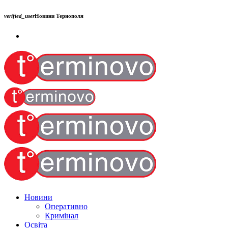
verified_user
Новини Тернополя
Новини
Оперативно
Кримінал
Освіта