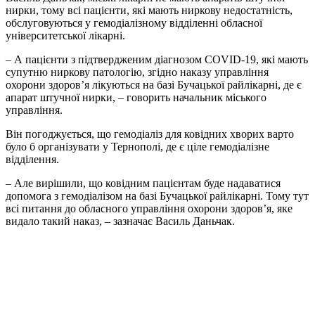
нирки, тому всі пацієнти, які мають ниркову недостатність,
обслуговуються у гемодіалізному відділенні обласної
університетської лікарні.
– А пацієнти з підтвердженим діагнозом COVID-19, які мають
супутню ниркову патологію, згідно наказу управління
охорони здоров’я лікуються на базі Бучацької райлікарні, де є
апарат штучної нирки, – говорить начальник міського
управління.
Він погоджується, що гемодіаліз для ковідних хворих варто
було б організувати у Тернополі, де є ціле гемодіалізне
відділення.
– Але вирішили, що ковідним пацієнтам буде надаватися
допомога з гемодіалізом на базі Бучацької райлікарні. Тому тут
всі питання до обласного управління охорони здоров’я, яке
видало такий наказ, – зазначає Василь Даньчак.