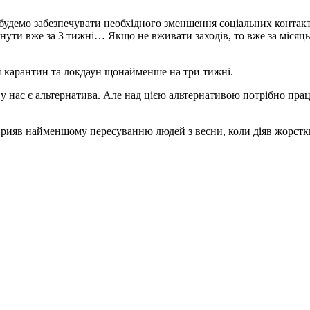
е будемо забезпечувати необхідного зменшення соціальних контакт
ути вже за 3 тижні… Якщо не вживати заходів, то вже за місяць 
ий карантин та локдаун щонайменше на три тижні.
 нас є альтернатива. Але над цією альтернативою потрібно працю
прияв найменшому пересуванню людей з весни, коли діяв жорстк