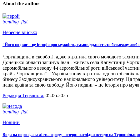
About the author
trending_flat
Небесне військо
“Його подвиг – це історія про мужність, самовідданість та безмежну люб
Чортківщина в скорботі, адже втратила свого молодого захисни
Донецької області загинув Іван - житель села Капустинці Чортк
аеромобільного взводу 4-ї аеромобільної роти військової части
край - Чортківщина". "Україна знову втратила одного зі своїх
бізнесу Західноукраїнського національного університету. Ця тра
наша країна за свою свободу. Його подвиг – це історія про мужн
Редакція Терміново
05.06.2025
trending_flat
Новини
Вода на порозі, а замість городу – озеро: наслідки негоди на Тернопільщи