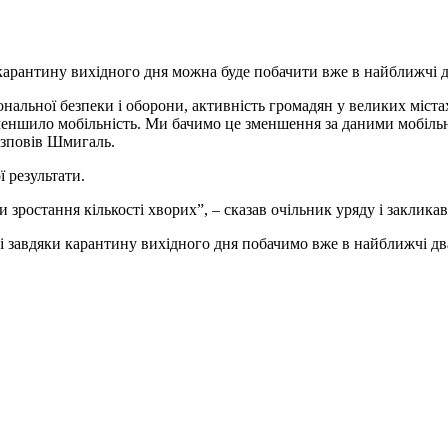
карантину вихідного дня можна буде побачити вже в найближчі д
альної безпеки і оборони, активність громадян у великих містах
зменшило мобільність. Ми бачимо це зменшення за даними мобіль
озповів Шмигаль.
ї результати.
ростання кількості хворих”, – сказав очільник уряду і закликав
 завдяки карантину вихідного дня побачимо вже в найближчі дв