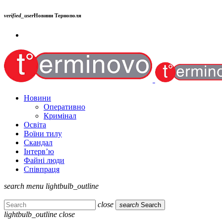
verified_user
Новини Тернополя
Новини
Оперативно
Кримінал
Освіта
Воїни тилу
Скандал
Інтерв’ю
Файні люди
Співпраця
search
menu
lightbulb_outline
close
search
Search
lightbulb_outline
close