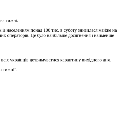
ва тижні.
 із населенням понад 100 тис. в суботу знизилася майже на
них операторів. Це було найбільше досягнення і найменше
 всіх українців дотримуватися карантину вихідного дня.
а тижні”.