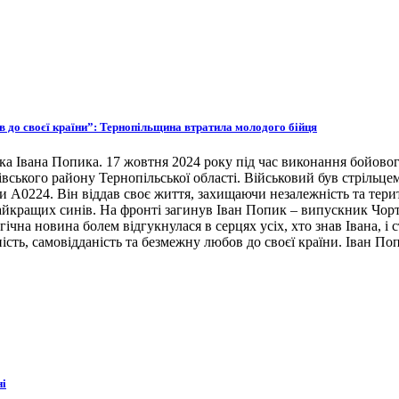
ов до своєї країни”: Тернопільщина втратила молодого бійця
ка Івана Попика. 17 жовтня 2024 року під час виконання бойовог
івського району Тернопільської області. Військовий був стрільце
ни А0224. Він віддав своє життя, захищаючи незалежність та тери
 найкращих синів. На фронті загинув Іван Попик – випускник Чор
гічна новина болем відгукнулася в серцях усіх, хто знав Івана, 
ість, самовідданість та безмежну любов до своєї країни. Іван По
ні