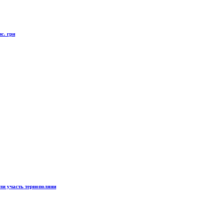
с. грн
ли участь тернополяни