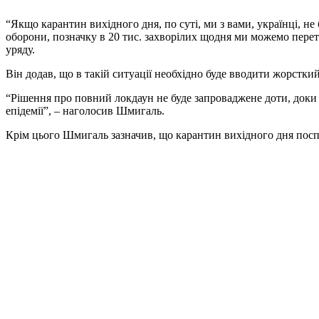
“Якщо карантин вихідного дня, по суті, ми з вами, українці, н
оборони, позначку в 20 тис. захворілих щодня ми можемо перетн
уряду.
Він додав, що в такій ситуації необхідно буде вводити жорстк
“Рішення про повний локдаун не буде запроваджене доти, доки у
епідемії”, – наголосив Шмигаль.
Крім цього Шмигаль зазначив, що карантин вихідного дня пос