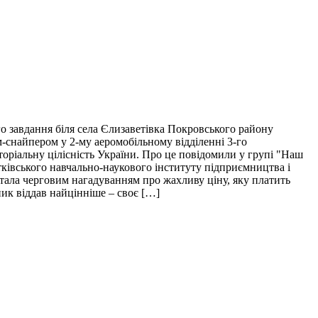
о завдання біля села Єлизаветівка Покровського району
м-снайпером у 2-му аеромобільному відділенні 3-го
торіальну цілісність України. Про це повідомили у групі "Наш
тківського навчально-наукового інституту підприємництва і
і стала черговим нагадуванням про жахливу ціну, яку платить
пик віддав найцінніше – своє […]