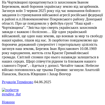
На Чортківщині прощатимуться із захисником Іваном
Березюком, який боронив українську землю від загарбників.
Загинув воїн 3 червня 2025 року під час виконання бойового
завдання із стримування військової агресії російської федерації
в районі н.п.Новоекономічне Покровського району Донецької
області. Про це повідомили у фейсбук-групі "Наш край -
Чортківщина". "Звістка про смерть українських захисників
завжди є важкою і болісною… Ще один український
військовий, ще один наш земляк, що воював за мир та свободу
нашої країни, пішов від нас. Зі скорботою повідомляємо що
боронячи державний суверенітет і територіальну цілісність
загинув наш земляк, Березюк Іван Ярославович 10.08.1969
року народження, житель села Красне Гримайлівської
громади. Світлий спомин про нього назавжди залишиться в
наших серцях. Щирі співчуття рідним та близьким нашого
славного Героя", - йдеться у дописі. Читайте також: Небесне
військо поповнилось ще трьома Героями: загинули Анатолій
Панасюк, Василь Ющишин і Захар Венчур
Редакція Терміново
04.06.2025
trending_flat
Новини