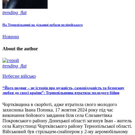
trending_flat
На Тернопільщині на дільниці побили поліцейського
Новини
About the author
trending_flat
Небесне військо
“Його подвиг – це історія про мужність, самовідданість та безмежну
любов до своєї країни”: Тернопільщина втратила молодого бійця
Чортківщина в скорботі, адже втратила свого молодого
захисника Івана Попика. 17 жовтня 2024 року під час
виконання бойового завдання біля села Єлизаветівка
Покровського району Донецької області загинув Іван - житель
села Капустинці Чортківського району Тернопільської області.
Військовий був стрільцем-снайпером у 2-му аеромобільному