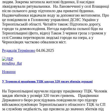
людям. Зокрема затопила житлові будинки, її наслідки
ліквідовували рятувальники. На Лановеччині у селі Влащинці
після сильного дощу підтопило два приватні будинки.
Надзвичайники відкачали воду за допомогою мотопомпи. Про
це повідомили в Головному управлінні ДСНС України у
Тернопільській області. Читайте також: Підтопило дорогу,
городи та домоволодіння. Негода наробила сильної біди на
Тернопільщині (фото, відео) Також 3 червня гроза з громом у
селі Синява перетворили людські городи на озера, а у
Чернихівцях частково обвалився міст.
Редакція Терміново
04.06.2025
trending_flat
Новини
У Тернополі працівник ТЦК завдав 320 тисяч збитків державі
На Тернопільщині вручили підозру працівнику ТЦК. Чоловік
завдав збитків у розмірі 320 тисяч гривень. Працівники
Державного бюро розслідувань повідомили про підозру
військовослужбовцю Тернопільського обласного ТЦК та СП
за службову недбалість, що призвела до значних збитків під