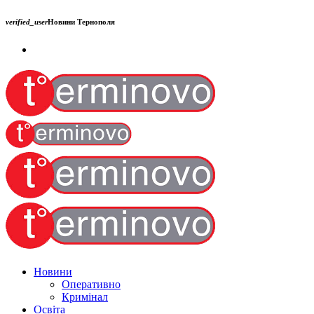
verified_user
Новини Тернополя
Новини
Оперативно
Кримінал
Освіта