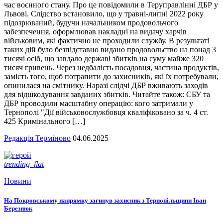
час воєнного стану. Про це повідомили в Теруправлінні ДБР у
Львові. Слідство встановило, що у травні-липні 2022 року
підозрюваний, будучи начальником продовольчого
забезпечення, оформлював накладні на видачу харчів
військовим, які фактично не проходили службу. В результаті
таких дій було безпідставно видано продовольство на понад 3
тисячі осіб, що завдало державі збитків на суму майже 320
тисяч гривень. Через недбалість посадовця, частина продуктів,
замість того, щоб потрапити до захисників, які їх потребували,
опинилася на смітнику. Наразі слідчі ДБР вживають заходів
для відшкодування завданих збитків. Читайте також: СБУ та
ДБР проводили масштабну операцію: кого затримали у
Тернополі "Дії військовослужбовця кваліфіковано за ч. 4 ст.
425 Кримінального […]
Редакція Терміново
04.06.2025
trending_flat
Новини
На Покровському напрямку загинув захисник з Тернопільщини Іван
Березнюк