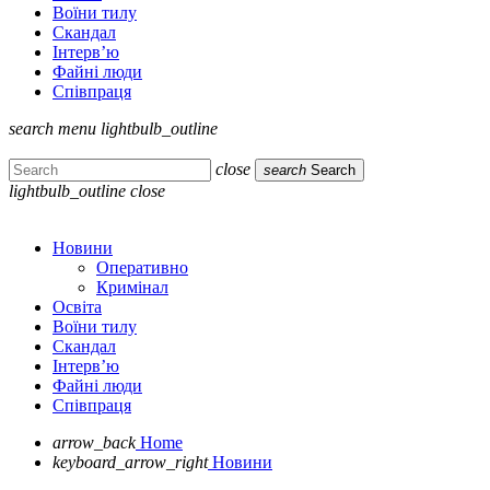
Воїни тилу
Скандал
Інтерв’ю
Файні люди
Співпраця
search
menu
lightbulb_outline
close
search
Search
lightbulb_outline
close
Новини
Оперативно
Кримінал
Освіта
Воїни тилу
Скандал
Інтерв’ю
Файні люди
Співпраця
arrow_back
Home
keyboard_arrow_right
Новини