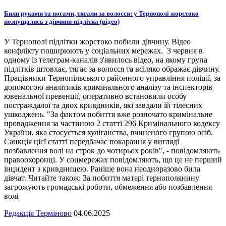
Били руками та ногами, тягали за волосся: у Тернополі жорстоко
познущались з дівчини-підлітка (відео)
У Тернополі підлітки жорстоко побили дівчину. Відео
конфлікту поширюють у соціальних мережах. 3 червня в
одному із телеграм-каналів з'явилось відео, на якому група
підлітків штовхає, тягає за волосся та всіляко ображає дівчину.
Працівники Тернопільського районного управління поліції, за
допомогою аналітиків кримінального аналізу та інспекторів
ювенальної превенції, оперативно встановили особу
постраждалої та двох кривдників, які завдали їй тілесних
ушкоджень. "За фактом побиття вже розпочато кримінальне
провадження за частиною 2 статті 296 Кримінального кодексу
України, яка стосується хуліганства, вчиненого групою осіб.
Санкція цієї статті передбачає покарання у вигляді
позбавлення волі на строк до чотирьох років", - повідомляють
правоохоронці. У соцмережах повідомляють, що це не перший
інцидент з кривдницею. Раніше вона неодноразово била
дівчат. Читайте також: За побиття матері тернополянину
загрожують громадські роботи, обмеження або позбавлення
волі
Редакція Терміново
04.06.2025