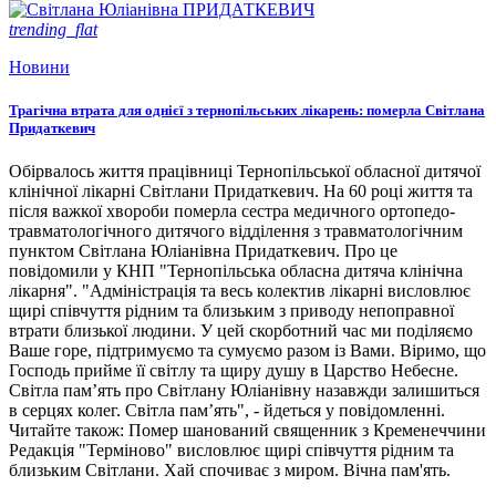
trending_flat
Новини
Трагічна втрата для однієї з тернопільських лікарень: померла Світлана
Придаткевич
Обірвалось життя працівниці Тернопільської обласної дитячої
клінічної лікарні Світлани Придаткевич. На 60 році життя та
після важкої хвороби померла сестра медичного ортопедо-
травматологічного дитячого відділення з травматологічним
пунктом Світлана Юліанівна Придаткевич. Про це
повідомили у КНП "Тернопільська обласна дитяча клінічна
лікарня". "Адміністрація та весь колектив лікарні висловлює
щирі співчуття рідним та близьким з приводу непоправної
втрати близької людини. У цей скорботний час ми поділяємо
Ваше горе, підтримуємо та сумуємо разом із Вами. Віримо, що
Господь прийме її світлу та щиру душу в Царство Небесне.
Світла пам’ять про Світлану Юліанівну назавжди залишиться
в серцях колег. Світла пам’ять", - йдеться у повідомленні.
Читайте також: Помер шанований священник з Кременеччини
Редакція "Терміново" висловлює щирі співчуття рідним та
близьким Світлани. Хай спочиває з миром. Вічна пам'ять.