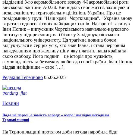
відділенні 3-го аеромобільного взводу 4-ї аеромобільної роти
військової частини А0224. Він віддав своє життя, захищаючи
незалежність та територіальну цілісність України. Про це
повідомили у групі "Наш край - Чортківщина". "Україна знову
втратила одного зі своїх найкращих синів. На фронті загинув
Іван Попик – випускник Чортківського навчально-наукового
інституту підприємництва і бізнесу Західноукраїнського
національного університету. Ця трагічна новина болем
відгукнулася в серцях усіх, хто знав Івана, і стала черговим
нагадуванням про жахливу ціну, яку платить наша країна за
свою свободу. Його подвиг – це історія про мужність,
самовідданість та безмежну любов до своєї країни. Іван Попик
віддав найцінніше – своє […]
Редакція Терміново
05.06.2025
trending_flat
Новини
Вода на порозі, а замість городу – озеро: наслідки негоди на
Тернопільщині
На Тернопільщині протягом доби негода наробила біди