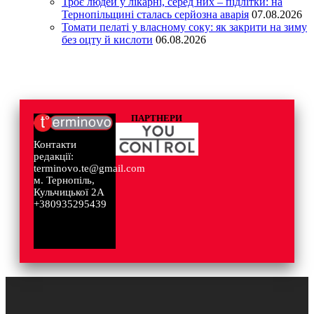
Троє людей у лікарні, серед них – підлітки: на
Тернопільщині сталась серйозна аварія
07.08.2026
Томати пелаті у власному соку: як закрити на зиму
без оцту й кислоти
06.08.2026
ПАРТНЕРИ
Контакти
редакції:
terminovo.te@gmail.com
м. Тернопіль,
Кульчицької 2А
+380935295439