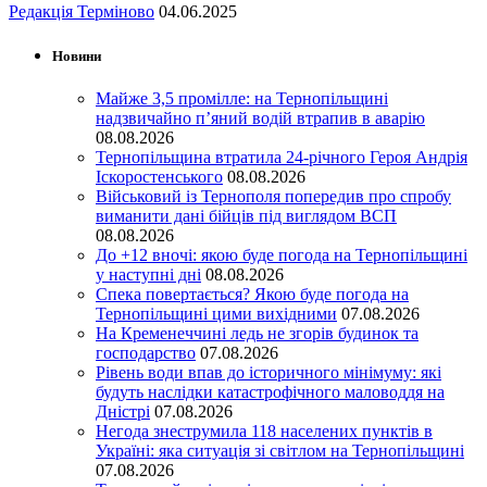
Редакція Терміново
04.06.2025
Новини
Майже 3,5 промілле: на Тернопільщині
надзвичайно п’яний водій втрапив в аварію
08.08.2026
Тернопільщина втратила 24-річного Героя Андрія
Іскоростенського
08.08.2026
Військовий із Тернополя попередив про спробу
виманити дані бійців під виглядом ВСП
08.08.2026
До +12 вночі: якою буде погода на Тернопільщині
у наступні дні
08.08.2026
Спека повертається? Якою буде погода на
Тернопільщині цими вихідними
07.08.2026
На Кременеччині ледь не згорів будинок та
господарство
07.08.2026
Рівень води впав до історичного мінімуму: які
будуть наслідки катастрофічного маловоддя на
Дністрі
07.08.2026
Негода знеструмила 118 населених пунктів в
Україні: яка ситуація зі світлом на Тернопільщині
07.08.2026