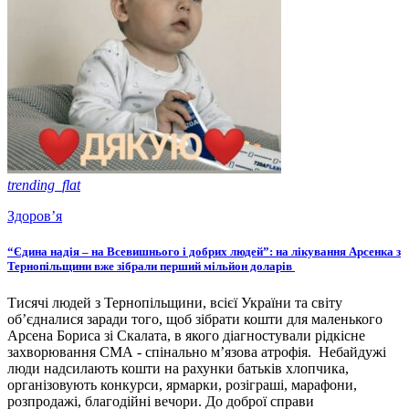
trending_flat
Здоров’я
“Єдина надія – на Всевишнього і добрих людей”: на лікування Арсенка з
Тернопільщини вже зібрали перший мільйон доларів
Тисячі людей з Тернопільщини, всієї України та світу
об’єдналися заради того, щоб зібрати кошти для маленького
Арсена Бориса зі Скалата, в якого діагностували рідкісне
захворювання СМА - спінально м’язова атрофія. Небайдужі
люди надсилають кошти на рахунки батьків хлопчика,
організовують конкурси, ярмарки, розіграші, марафони,
розпродажі, благодійні вечори. До доброї справи