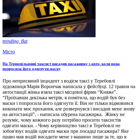
trending_flat
Місто
На Тернопільщині таксист висадив пасажирку з авто, коли вона
попросила його одягнути маску
Про неприємний інцидент з водієм таксі у Теребовлі
художниця Марія Ворончак написала у фейсбуці. 12 травня на
автостанції жінка взяла таксі місцевої фірми “Княже”.
“Проїхавши декілька метрів, я помітила, що водій був без
маски і попросила його одягнути її. Він не тільки відмовився
виконати моє прохання, але розвернувся і висадив мене знову
на автостанції”, - написала обурена пасажирка. Жінку не
розуміє, чому кожного разу потрібно просити таксистів
одягати маски. - Чому керівництво таксі в Теребовлі не
зобов'язує водіїв одягати маски при посадці пасажира? Яке
право мав водій висадити мене з машини лише за те, що я