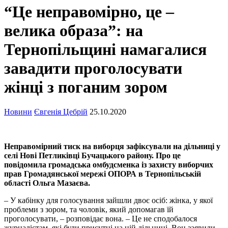
“Це неправомірно, це –
велика образа”: на
Тернопільщині намагалися
завадити проголосувати
жінці з поганим зором
Новини
Євгенія Цебрій
25.10.2020
Неправомірний тиск на виборця зафіксували на дільниці у
селі Нові Петликівці Бучацького району. Про це
повідомила громадська омбудсменка із захисту виборчих
прав Громадянської мережі ОПОРА в Тернопільській
області Ольга Мазаєва.
– У кабінку для голосування зайшли двоє осіб: жінка, у якої
проблеми з зором, та чоловік, який допомагав їй
проголосувати, – розповідає вона. – Це не сподобалося
журналістам, які були присутні на цій дільниці. Вон заявили,