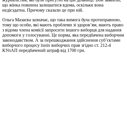
що жінка повинна залишатися вдома, оскільки вона
недієздатна. Причому сказали це при ній.
Ольга Мазаєва зазначає, що така вимога була протиправною,
тому що особи, які мають проблеми зі здоров’ям, мають право
з відома члена комісії запросити іншого виборця для надання
допомоги у голосуванні. Це норма, яка передбачена виборчим
законодавством. А за перешкоджання здійснення суб’єктами
виборчого процесу їхніх виборчих прав згідно ст. 212-4
КУпАП передбачений штраф від 1700 грн.