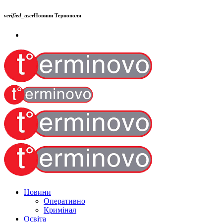
verified_user
Новини Тернополя
Новини
Оперативно
Кримінал
Освіта