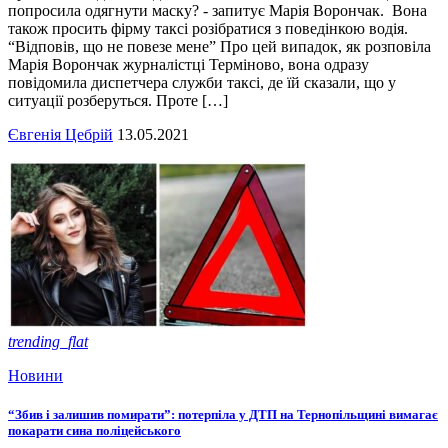
попросила одягнути маску? - запитує Марія Ворончак. Вона
також просить фірму таксі розібратися з поведінкою водія.
“Відповів, що не повезе мене” Про цей випадок, як розповіла
Марія Ворончак журналістці Терміново, вона одразу
повідомила диспетчера служби таксі, де їй сказали, що у
ситуації розберуться. Проте […]
Євгенія Цебрій
13.05.2021
trending_flat
Новини
“Збив і залишив помирати”: потерпіла у ДТП на Тернопільщині вимагає
покарати сина поліцейського