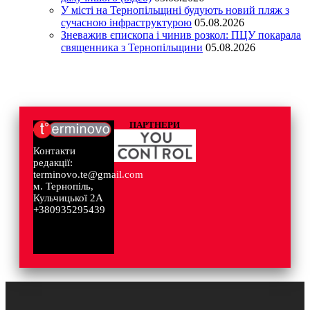
У місті на Тернопільщині будують новий пляж з
сучасною інфраструктурою
05.08.2026
Зневажив єпископа і чинив розкол: ПЦУ покарала
священника з Тернопільщини
05.08.2026
ПАРТНЕРИ
Контакти
редакції:
terminovo.te@gmail.com
м. Тернопіль,
Кульчицької 2А
+380935295439