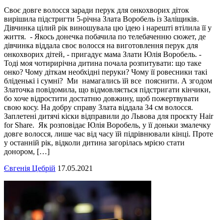
Своє довге волосся заради перук для онкохворих діток
вирішила підстригти 5-річна Злата Воробель із Заліщиків.
Дівчинка цілий рік виношувала цю ідею і нарешті втілила її у
життя. - Якось донечка побачила по телебаченню сюжет, де
дівчинка віддала своє волосся на виготовлення перук для
онкохворих дітей, - пригадує мама Злати Юлія Воробель. -
Тоді моя чотирирічна дитина почала розпитувати: що таке
онко? Чому діткам необхідні перуки? Чому її ровесники такі
бліденькі і сумні? Ми намагались їй все пояснити. А згодом
Златочка повідомила, що відмовляється підстригати кінчики,
бо хоче відростити достатню довжину, щоб пожертвувати
свою косу. На добру справу Злата віддала 34 см волосся.
Заплетені дитячі кіски відправили до Львова для проєкту Hair
for Share. Як розповідає Юлія Воробель, у її доньки змалечку
довге волосся, лише час від часу їй підрівнювали кінці. Проте
у останній рік, відколи дитина загорілась мрією стати
донором, […]
Євгенія Цебрій
17.05.2021