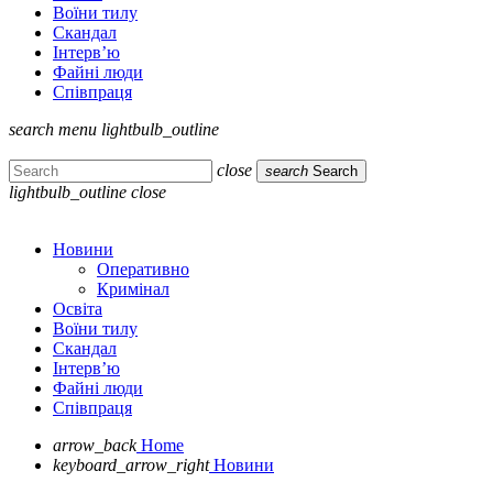
Воїни тилу
Скандал
Інтерв’ю
Файні люди
Співпраця
search
menu
lightbulb_outline
close
search
Search
lightbulb_outline
close
Новини
Оперативно
Кримінал
Освіта
Воїни тилу
Скандал
Інтерв’ю
Файні люди
Співпраця
arrow_back
Home
keyboard_arrow_right
Новини