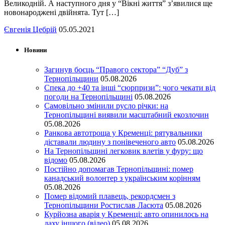
Великодній. А наступного дня у “Вікні життя” з’явилися ще
новонароджені двійнята. Тут […]
Євгенія Цебрій
05.05.2021
Новини
Загинув боєць “Правого сектора” “Дуб” з
Тернопільщини
05.08.2026
Спека до +40 та інші “сюрпризи”: чого чекати від
погоди на Тернопільщині
05.08.2026
Самовільно змінили русло річки: на
Тернопільщині виявили масштабний екозлочин
05.08.2026
Ранкова автотроща у Кременці: рятувальники
діставали людину з понівеченого авто
05.08.2026
На Тернопільщині легковик влетів у фуру: що
відомо
05.08.2026
Постійно допомагав Тернопільщині: помер
канадський волонтер з українським корінням
05.08.2026
Помер відомий плавець, рекордсмен з
Тернопільщини Ростислав Ласюта
05.08.2026
Курйозна аварія у Кременці: авто опинилось на
даху іншого (відео)
05.08.2026