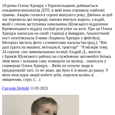
19-річна Олена Хрещук з Тернопільщини добивається
покарання винуватця ДТП, в якій вона отримала серйозні
травми. Аварія сталася в серпні минулого року. Дівчина за цей
час пережила дві операції, наново вчиться ходити, а водій,
який є сином заступника начальника Шумського відділення
Кременецького відділу поліції розгулює на волі. Про це Олена
Хрещук написала на своїй сторінці в Instagram. Аналогічний
пост опублікувала її мама Людмила Хрещук у фейсбуці.
Матеріал містить фото з елементами насильства (ред.). “Він
далі їздить на машині, мотоциклі, тракторі” “8 місяців тому,
24 серпня син замначальника поліції Андрій Д., житель
с.Бриків Шумського району на службовому автомобілі батька
збив мене і залишив саму помирати на вулиці, - написала у
соцмережі Олена Хрещук. - Якби не почули люди в
придорожній хаті, то не знаю, що було б зі мною до ранку. У
мене внаслідок аварії вибиті зуби, перелом коліна зі
зміщенням, струс […]
Євгенія Цебрій
11.05.2021