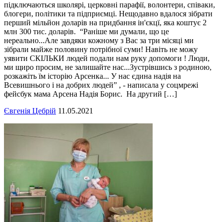
підключаються школярі, церковні парафії, волонтери, співаки,
блогери, політики та підприємці. Нещодавно вдалося зібрати
перший мільйон доларів на придбання ін'єкцї, яка коштує 2
млн 300 тис. доларів. “Раніше ми думали, що це
нереально...Але завдяки кожному з Вас за три місяці ми
зібрали майже половину потрібної суми! Навіть не можу
уявити СКІЛЬКИ людей подали нам руку допомоги ! Люди,
ми щиро просим, не залишайте нас...Зустрівшись з родиною,
розкажіть їм історію Арсенка... У нас єдина надія на
Всевишнього і на добрих людей” , - написала у соцмрежі
фейсбук мама Арсена Надія Борис. На другий […]
Євгенія Цебрій
11.05.2021