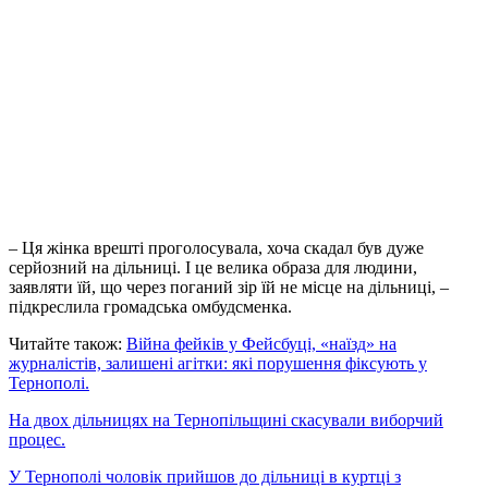
– Ця жінка врешті проголосувала, хоча скадал був дуже
серйозний на дільниці. І це велика образа для людини,
заявляти їй, що через поганий зір їй не місце на дільниці, –
підкреслила громадська омбудсменка.
Читайте також:
Війна фейків у Фейсбуці, «наїзд» на
журналістів, залишені агітки: які порушення фіксують у
Тернополі.
На двох дільницях на Тернопільщині скасували виборчий
процес.
У Тернополі чоловік прийшов до дільниці в куртці з