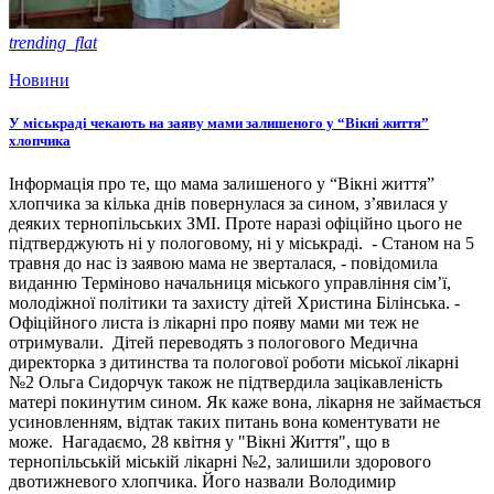
trending_flat
Новини
У міськраді чекають на заяву мами залишеного у “Вікні життя”
хлопчика
Інформація про те, що мама залишеного у “Вікні життя”
хлопчика за кілька днів повернулася за сином, з’явилася у
деяких тернопільських ЗМІ. Проте наразі офіційно цього не
підтверджують ні у пологовому, ні у міськраді. - Станом на 5
травня до нас із заявою мама не зверталася, - повідомила
виданню Терміново начальниця міського управління сім’ї,
молодіжної політики та захисту дітей Христина Білінська. -
Офіційного листа із лікарні про появу мами ми теж не
отримували. Дітей переводять з пологового Медична
директорка з дитинства та пологової роботи міської лікарні
№2 Ольга Сидорчук також не підтвердила зацікавленість
матері покинутим сином. Як каже вона, лікарня не займається
усиновленням, відтак таких питань вона коментувати не
може. Нагадаємо, 28 квітня у "Вікні Життя", що в
тернопільській міській лікарні №2, залишили здорового
двотижневого хлопчика. Його назвали Володимир