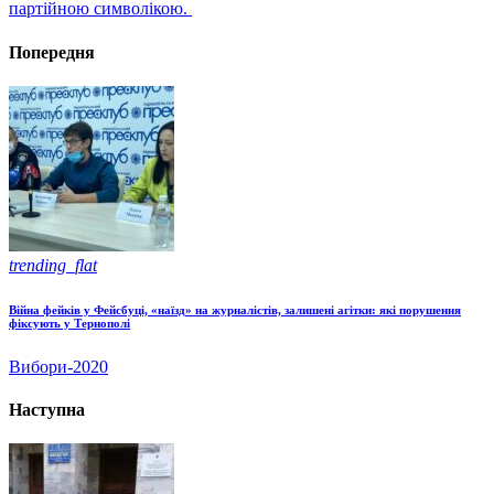
партійною символікою.
Попередня
trending_flat
Війна фейків у Фейсбуці, «наїзд» на журналістів, залишені агітки: які порушення
фіксують у Тернополі
Вибори-2020
Наступна