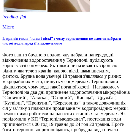
trending_flat
Місто
Із кранів текла “кава і віскі” : чому тернополяни не змогли набрати
чистої води перед її відключенням
Фото ванн з брудною водою, яку набрали напередодні
відключення водопостачання у Тернополі, публікують
користувачі соцмереж. Як тільки не називають з іронією
рідину, яка тече з кранів: кавою, віскі, шампанським,
фантою. Брудна вода увечері 18 травня з'являлася у різних
мікрорайонах міста, пишуть у соцмережах. Тернополяни
цікавляться, чому вода такої поганої якості. Нагадаємо, у
Тернополі на два дні припинене водопостачання мікрорайонів
“Сонячний”, “Аляска”, “Східний”, “Канада”, “Дружба”,
“Кутківці”, “Пронятин”, “Березовиця”, а також довколишніх
сіл у зв’язку з плановим промиванням водопровідних мереж і
ремонтними роботами на насосних станціях та мережах. Як
повідомили у КП “Тернопільводоканал”, постачання води
припиняється з 00 год 19 травня до 24 год 20 травня. Проте
багато тернополян розповідають, що брудна вода почала