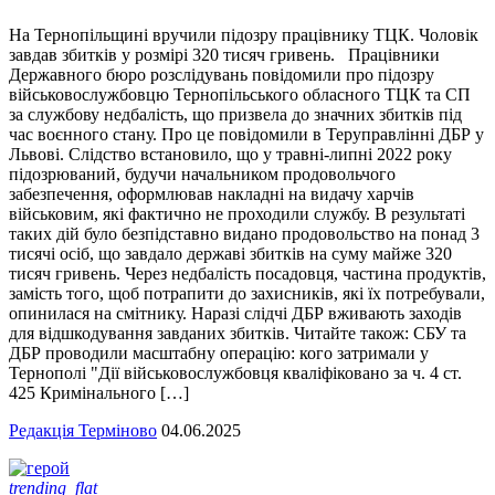
На Тернопільщині вручили підозру працівнику ТЦК. Чоловік
завдав збитків у розмірі 320 тисяч гривень. Працівники
Державного бюро розслідувань повідомили про підозру
військовослужбовцю Тернопільського обласного ТЦК та СП
за службову недбалість, що призвела до значних збитків під
час воєнного стану. Про це повідомили в Теруправлінні ДБР у
Львові. Слідство встановило, що у травні-липні 2022 року
підозрюваний, будучи начальником продовольчого
забезпечення, оформлював накладні на видачу харчів
військовим, які фактично не проходили службу. В результаті
таких дій було безпідставно видано продовольство на понад 3
тисячі осіб, що завдало державі збитків на суму майже 320
тисяч гривень. Через недбалість посадовця, частина продуктів,
замість того, щоб потрапити до захисників, які їх потребували,
опинилася на смітнику. Наразі слідчі ДБР вживають заходів
для відшкодування завданих збитків. Читайте також: СБУ та
ДБР проводили масштабну операцію: кого затримали у
Тернополі "Дії військовослужбовця кваліфіковано за ч. 4 ст.
425 Кримінального […]
Редакція Терміново
04.06.2025
trending_flat