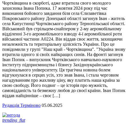
Чортківщина в скорботі, адже втратила свого молодого
захисника Івана Попика. 17 жовтня 2024 року під час
виконання бойового завдання біля села Єлизаветівка
Покровського району Донецької області загинув Іван - житель
села Капустинці Чортківського району Тернопільської області.
Військовий був стрільцем-снайпером у 2-му аеромобільному
відділенні 3-го аеромобільного взводу 4-ї аеромобільної роти
військової частини А0224. Він віддав своє життя, захищаючи
незалежність та територіальну цілісність України. Про це
повідомили у групі "Наш край - Чортківщина". "Україна знову
втратила одного зі своїх найкращих синів. На фронті загинув
Іван Попик – випускник Чортківського навчально-наукового
інституту підприємництва і бізнесу Західноукраїнського
національного університету. Ця трагічна новина болем
відгукнулася в серцях усіх, хто знав Івана, і стала черговим
нагадуванням про жахливу ціну, яку платить наша країна за
свою свободу. Його подвиг – це історія про мужність,
самовідданість та безмежну любов до своєї країни. Іван Попик
віддав найцінніше – своє […]
Редакція Терміново
05.06.2025
trending_flat