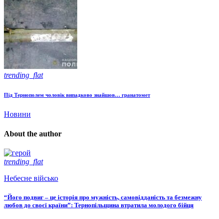
trending_flat
Під Тернополем чоловік випадково знайшов… гранатомет
Новини
About the author
trending_flat
Небесне військо
“Його подвиг – це історія про мужність, самовідданість та безмежну
любов до своєї країни”: Тернопільщина втратила молодого бійця