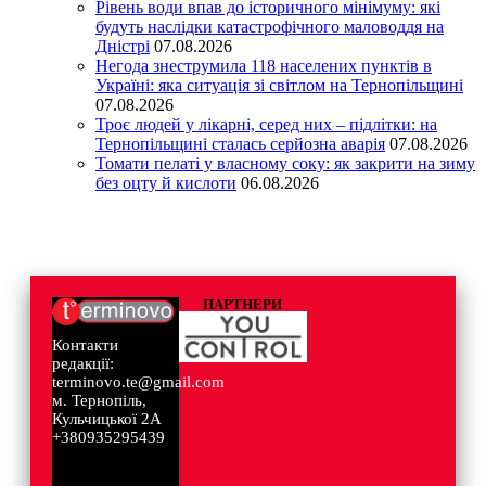
Рівень води впав до історичного мінімуму: які
будуть наслідки катастрофічного маловоддя на
Дністрі
07.08.2026
Негода знеструмила 118 населених пунктів в
Україні: яка ситуація зі світлом на Тернопільщині
07.08.2026
Троє людей у лікарні, серед них – підлітки: на
Тернопільщині сталась серйозна аварія
07.08.2026
Томати пелаті у власному соку: як закрити на зиму
без оцту й кислоти
06.08.2026
ПАРТНЕРИ
Контакти
редакції:
terminovo.te@gmail.com
м. Тернопіль,
Кульчицької 2А
+380935295439