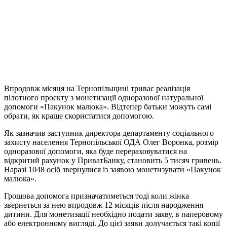
Впродовж місяця на Тернопільщині триває реалізація
пілотного проєкту з монетизації одноразової натуральної
допомоги «Пакунок малюка». Відтепер батьки можуть самі
обрати, як краще скористатися допомогою.
Як зазначив заступник директора департаменту соціального
захисту населення Тернопільської ОДА Олег Воронка, розмір
одноразової допомоги, яка буде перераховуватися на
відкритий рахунок у ПриватБанку, становить 5 тисяч гривень.
Наразі 1048 осіб звернулися із заявою монетизувати «Пакунок
малюка».
Грошова допомога призначатиметься тоді коли жінка
звернеться за нею впродовж 12 місяців після народження
дитини. Для монетизації необхідно подати заяву, в паперовому
або електронному вигляді. До цієї заяви долучається такі копії