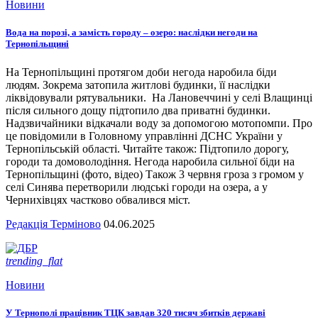
Новини
Вода на порозі, а замість городу – озеро: наслідки негоди на
Тернопільщині
На Тернопільщині протягом доби негода наробила біди
людям. Зокрема затопила житлові будинки, її наслідки
ліквідовували рятувальники. На Лановеччині у селі Влащинці
після сильного дощу підтопило два приватні будинки.
Надзвичайники відкачали воду за допомогою мотопомпи. Про
це повідомили в Головному управлінні ДСНС України у
Тернопільській області. Читайте також: Підтопило дорогу,
городи та домоволодіння. Негода наробила сильної біди на
Тернопільщині (фото, відео) Також 3 червня гроза з громом у
селі Синява перетворили людські городи на озера, а у
Чернихівцях частково обвалився міст.
Редакція Терміново
04.06.2025
trending_flat
Новини
У Тернополі працівник ТЦК завдав 320 тисяч збитків державі