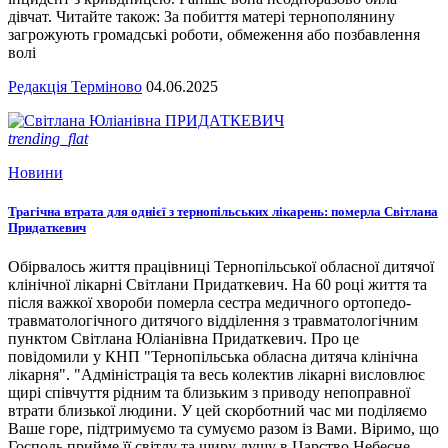
дівчат. Читайте також: За побиття матері тернополянину
загрожують громадські роботи, обмеження або позбавлення
волі
Редакція Терміново
04.06.2025
trending_flat
Новини
Трагічна втрата для однієї з тернопільських лікарень: померла Світлана
Придаткевич
Обірвалось життя працівниці Тернопільської обласної дитячої
клінічної лікарні Світлани Придаткевич. На 60 році життя та
після важкої хвороби померла сестра медичного ортопедо-
травматологічного дитячого відділення з травматологічним
пунктом Світлана Юліанівна Придаткевич. Про це
повідомили у КНП "Тернопільська обласна дитяча клінічна
лікарня". "Адміністрація та весь колектив лікарні висловлює
щирі співчуття рідним та близьким з приводу непоправної
втрати близької людини. У цей скорботний час ми поділяємо
Ваше горе, підтримуємо та сумуємо разом із Вами. Віримо, що
Господь прийме її світлу та щиру душу в Царство Небесне.