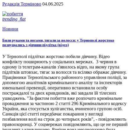
Редакція Терміново
04.06.2025
trending_flat
Новини
Били руками та ногами, тягали за волосся: у Тернополі жорстоко
познущались з дівчини-підлітка (відео)
У Тернополі підлітки жорстоко побили дівчину. Відео
конфлікту поширюють у соціальних мережах. 3 червня в
одному із телеграм-каналів з'явилось відео, на якому група
підлітків штовхає, тягає за волосся та всіляко ображає дівчину.
Працівники Тернопільського районного управління поліції, за
допомогою аналітиків кримінального аналізу та інспекторів
ювенальної превенції, оперативно встановили особу
постраждалої та двох кривдників, які завдали їй тілесних
ушкоджень. "За фактом побиття вже розпочато кримінальне
провадження за частиною 2 статті 296 Кримінального кодексу
України, яка стосується хуліганства, вчиненого групою осіб.
Санкція цієї статті передбачає покарання у вигляді
позбавлення волі на строк до чотирьох років", - повідомляють
правоохоронці. У соцмережах повідомляють, що це не перший
інцидент з кривдницею. Раніше вона неодноразово била