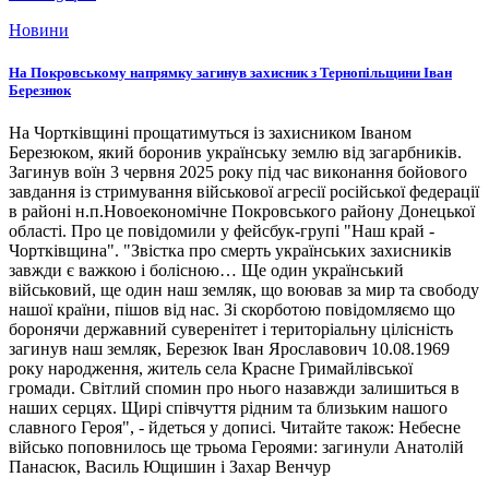
Новини
На Покровському напрямку загинув захисник з Тернопільщини Іван
Березнюк
На Чортківщині прощатимуться із захисником Іваном
Березюком, який боронив українську землю від загарбників.
Загинув воїн 3 червня 2025 року під час виконання бойового
завдання із стримування військової агресії російської федерації
в районі н.п.Новоекономічне Покровського району Донецької
області. Про це повідомили у фейсбук-групі "Наш край -
Чортківщина". "Звістка про смерть українських захисників
завжди є важкою і болісною… Ще один український
військовий, ще один наш земляк, що воював за мир та свободу
нашої країни, пішов від нас. Зі скорботою повідомляємо що
боронячи державний суверенітет і територіальну цілісність
загинув наш земляк, Березюк Іван Ярославович 10.08.1969
року народження, житель села Красне Гримайлівської
громади. Світлий спомин про нього назавжди залишиться в
наших серцях. Щирі співчуття рідним та близьким нашого
славного Героя", - йдеться у дописі. Читайте також: Небесне
військо поповнилось ще трьома Героями: загинули Анатолій
Панасюк, Василь Ющишин і Захар Венчур