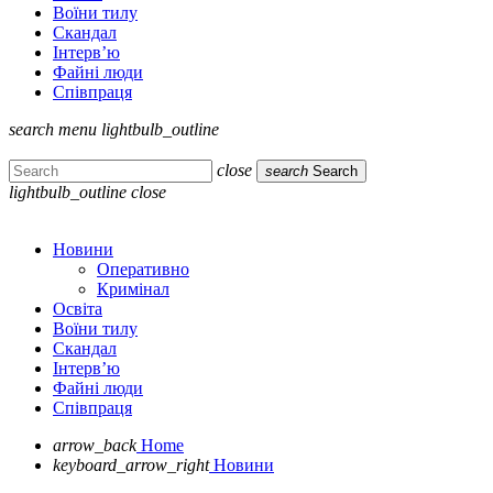
Воїни тилу
Скандал
Інтерв’ю
Файні люди
Співпраця
search
menu
lightbulb_outline
close
search
Search
lightbulb_outline
close
Новини
Оперативно
Кримінал
Освіта
Воїни тилу
Скандал
Інтерв’ю
Файні люди
Співпраця
arrow_back
Home
keyboard_arrow_right
Новини