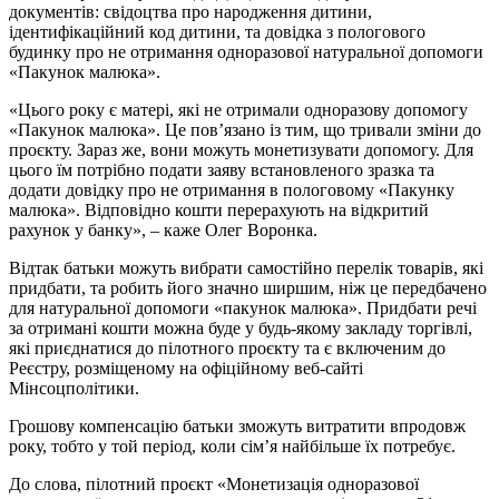
документів: свідоцтва про народження дитини,
ідентифікаційний код дитини, та довідка з пологового
будинку про не отримання одноразової натуральної допомоги
«Пакунок малюка».
«Цього року є матері, які не отримали одноразову допомогу
«Пакунок малюка». Це пов’язано із тим, що тривали зміни до
проєкту. Зараз же, вони можуть монетизувати допомогу. Для
цього їм потрібно подати заяву встановленого зразка та
додати довідку про не отримання в пологовому «Пакунку
малюка». Відповідно кошти перерахують на відкритий
рахунок у банку», – каже Олег Воронка.
Відтак батьки можуть вибрати самостійно перелік товарів, які
придбати, та робить його значно ширшим, ніж це передбачено
для натуральної допомоги «пакунок малюка». Придбати речі
за отримані кошти можна буде у будь-якому закладу торгівлі,
які приєднатися до пілотного проєкту та є включеним до
Реєстру, розміщеному на офіційному веб-сайті
Мінсоцполітики.
Грошову компенсацію батьки зможуть витратити впродовж
року, тобто у той період, коли сім’я найбільше їх потребує.
До слова, пілотний проєкт «Монетизація одноразової