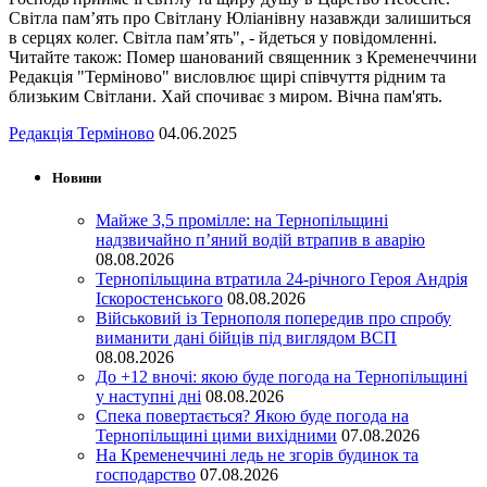
Світла пам’ять про Світлану Юліанівну назавжди залишиться
в серцях колег. Світла пам’ять", - йдеться у повідомленні.
Читайте також: Помер шанований священник з Кременеччини
Редакція "Терміново" висловлює щирі співчуття рідним та
близьким Світлани. Хай спочиває з миром. Вічна пам'ять.
Редакція Терміново
04.06.2025
Новини
Майже 3,5 промілле: на Тернопільщині
надзвичайно п’яний водій втрапив в аварію
08.08.2026
Тернопільщина втратила 24-річного Героя Андрія
Іскоростенського
08.08.2026
Військовий із Тернополя попередив про спробу
виманити дані бійців під виглядом ВСП
08.08.2026
До +12 вночі: якою буде погода на Тернопільщині
у наступні дні
08.08.2026
Спека повертається? Якою буде погода на
Тернопільщині цими вихідними
07.08.2026
На Кременеччині ледь не згорів будинок та
господарство
07.08.2026