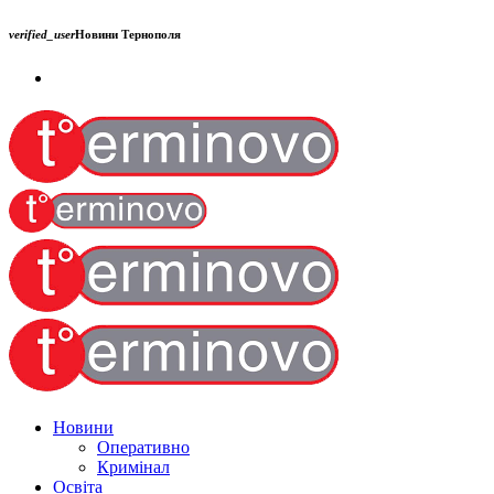
verified_user
Новини Тернополя
Новини
Оперативно
Кримінал
Освіта