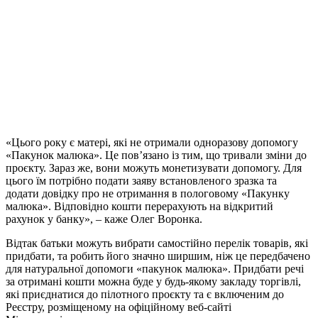
«Цього року є матері, які не отримали одноразову допомогу
«Пакунок малюка». Це пов’язано із тим, що тривали зміни до
проєкту. Зараз же, вони можуть монетизувати допомогу. Для
цього їм потрібно подати заяву встановленого зразка та
додати довідку про не отримання в пологовому «Пакунку
малюка». Відповідно кошти перерахують на відкритий
рахунок у банку», – каже Олег Воронка.
Відтак батьки можуть вибрати самостійно перелік товарів, які
придбати, та робить його значно ширшим, ніж це передбачено
для натуральної допомоги «пакунок малюка». Придбати речі
за отримані кошти можна буде у будь-якому закладу торгівлі,
які приєднатися до пілотного проєкту та є включеним до
Реєстру, розміщеному на офіційному веб-сайті