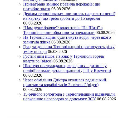
ПриватБанк змінює правила переказів: що
потрібно знати
06.08.2026
Деяким тернополянам припинять надсилати пенсії
на картку: що треба зробити до 15 вересня
06.08.2026
“Нам дуже боляче”: волонтерів “На Щиті” з
Тернопільщини образили та зневажили
06.08.2026
На Тернопільщині судитимуть водія, через якого
загинула жінка
06.08.2026
Град та дощі: на Тернопільщині прогнозують різку
зміну погоди
06.08.2026
Густий дим йшов з вікна: у Тернополі горіла
квартира (відео)
06.08.2026
Шестеро постраждалих, серед них – дитина: у
поліції назвали деталі страшної ДТП у Кременці
06.08.2026
Через обміління Дністра оголився радянський
цвинтар та кораблі часів 2 світової (відео)
06.08.2026
15-річного волонтера з Тернопільщини відзначили
церковною нагородою за допомогу ЗСУ
06.08.2026