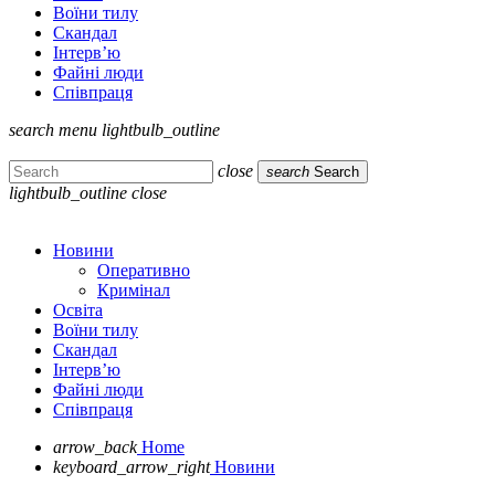
Воїни тилу
Скандал
Інтерв’ю
Файні люди
Співпраця
search
menu
lightbulb_outline
close
search
Search
lightbulb_outline
close
Новини
Оперативно
Кримінал
Освіта
Воїни тилу
Скандал
Інтерв’ю
Файні люди
Співпраця
arrow_back
Home
keyboard_arrow_right
Новини