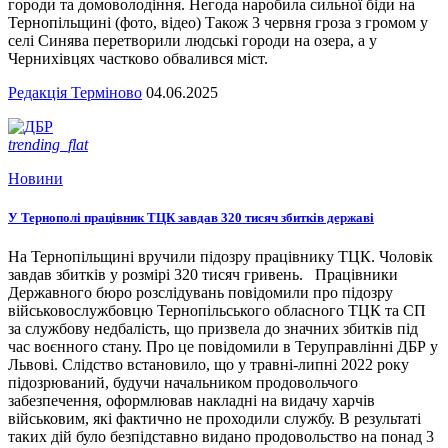
городи та домоволодіння. Негода наробила сильної біди на
Тернопільщині (фото, відео) Також 3 червня гроза з громом у
селі Синява перетворили людські городи на озера, а у
Чернихівцях частково обвалився міст.
Редакція Терміново
04.06.2025
trending_flat
Новини
У Тернополі працівник ТЦК завдав 320 тисяч збитків державі
На Тернопільщині вручили підозру працівнику ТЦК. Чоловік
завдав збитків у розмірі 320 тисяч гривень. Працівники
Державного бюро розслідувань повідомили про підозру
військовослужбовцю Тернопільського обласного ТЦК та СП
за службову недбалість, що призвела до значних збитків під
час воєнного стану. Про це повідомили в Теруправлінні ДБР у
Львові. Слідство встановило, що у травні-липні 2022 року
підозрюваний, будучи начальником продовольчого
забезпечення, оформлював накладні на видачу харчів
військовим, які фактично не проходили службу. В результаті
таких дій було безпідставно видано продовольство на понад 3