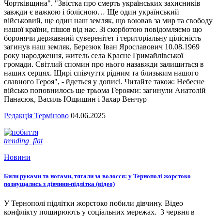
Чортківщина". "Звістка про смерть українських захисників
завжди є важкою і болісною… Ще один український
військовий, ще один наш земляк, що воював за мир та свободу
нашої країни, пішов від нас. Зі скорботою повідомляємо що
боронячи державний суверенітет і територіальну цілісність
загинув наш земляк, Березюк Іван Ярославович 10.08.1969
року народження, житель села Красне Гримайлівської
громади. Світлий спомин про нього назавжди залишиться в
наших серцях. Щирі співчуття рідним та близьким нашого
славного Героя", - йдеться у дописі. Читайте також: Небесне
військо поповнилось ще трьома Героями: загинули Анатолій
Панасюк, Василь Ющишин і Захар Венчур
Редакція Терміново
04.06.2025
trending_flat
Новини
Били руками та ногами, тягали за волосся: у Тернополі жорстоко
познущались з дівчини-підлітка (відео)
У Тернополі підлітки жорстоко побили дівчину. Відео
конфлікту поширюють у соціальних мережах. 3 червня в