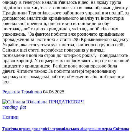
одному із телеграм-каналів з'явилось відео, на якому група
підлітків штовхає, тягає за волосся та всіляко ображає дівчину.
Працівники Тернопільського районного управління поліції, за
допомогою аналітиків кримінального аналізу та інспекторів
ювенальної превенції, оперативно встановили особу
постраждалої та двох кривдників, які завдали їй тілесних
ушкоджень. "За фактом побиття вже розпочато кримінальне
провадження за частиною 2 статті 296 Кримінального кодексу
України, яка стосується хуліганства, вчиненого групою осіб.
Санкція цієї статті передбачає покарання у вигляді
позбавлення волі на строк до чотирьох років", - повідомляють
правоохоронці. У соцмережах повідомляють, що це не перший
інцидент з кривдницею. Раніше вона неодноразово била
дівчат. Читайте також: За побиття матері тернополянину
загрожують громадські роботи, обмеження або позбавлення
волі
Редакція Терміново
04.06.2025
trending_flat
Новини
Трагічна втрата для однієї з тернопільських лікарень: померла Світлана