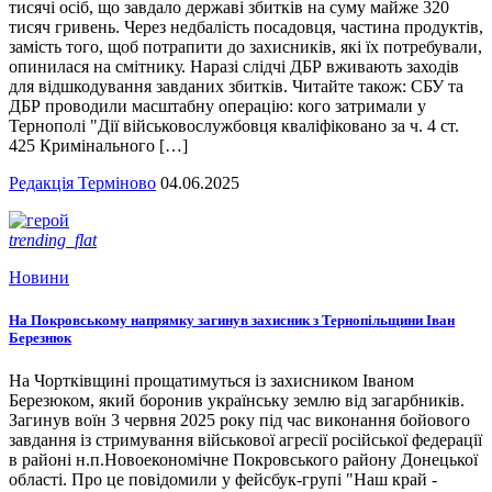
тисячі осіб, що завдало державі збитків на суму майже 320
тисяч гривень. Через недбалість посадовця, частина продуктів,
замість того, щоб потрапити до захисників, які їх потребували,
опинилася на смітнику. Наразі слідчі ДБР вживають заходів
для відшкодування завданих збитків. Читайте також: СБУ та
ДБР проводили масштабну операцію: кого затримали у
Тернополі "Дії військовослужбовця кваліфіковано за ч. 4 ст.
425 Кримінального […]
Редакція Терміново
04.06.2025
trending_flat
Новини
На Покровському напрямку загинув захисник з Тернопільщини Іван
Березнюк
На Чортківщині прощатимуться із захисником Іваном
Березюком, який боронив українську землю від загарбників.
Загинув воїн 3 червня 2025 року під час виконання бойового
завдання із стримування військової агресії російської федерації
в районі н.п.Новоекономічне Покровського району Донецької
області. Про це повідомили у фейсбук-групі "Наш край -