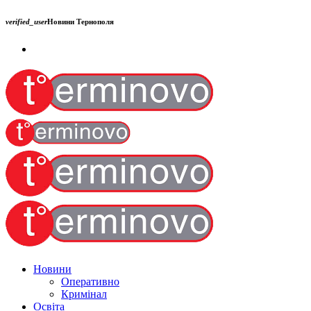
verified_user
Новини Тернополя
Новини
Оперативно
Кримінал
Освіта