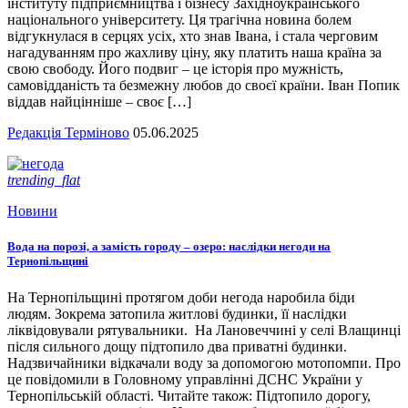
інституту підприємництва і бізнесу Західноукраїнського
національного університету. Ця трагічна новина болем
відгукнулася в серцях усіх, хто знав Івана, і стала черговим
нагадуванням про жахливу ціну, яку платить наша країна за
свою свободу. Його подвиг – це історія про мужність,
самовідданість та безмежну любов до своєї країни. Іван Попик
віддав найцінніше – своє […]
Редакція Терміново
05.06.2025
trending_flat
Новини
Вода на порозі, а замість городу – озеро: наслідки негоди на
Тернопільщині
На Тернопільщині протягом доби негода наробила біди
людям. Зокрема затопила житлові будинки, її наслідки
ліквідовували рятувальники. На Лановеччині у селі Влащинці
після сильного дощу підтопило два приватні будинки.
Надзвичайники відкачали воду за допомогою мотопомпи. Про
це повідомили в Головному управлінні ДСНС України у
Тернопільській області. Читайте також: Підтопило дорогу,