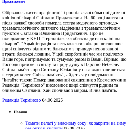
Придаткевич
Обірвалось життя працівниці Тернопільської обласної дитячої
клінічної лікарні Світлани Придаткевич. На 60 році життя та
після важкої хвороби померла сестра медичного ортопедо-
травматологічного дитячого відділення з травматологічним
пунктом Світлана Юліанівна Придаткевич. Про це
повідомили у КНП "Тернопільська обласна дитяча клінічна
лікарня". "Адміністрація та весь колектив лікарні висловлює
щирі співчуття рідним та близьким з приводу непоправної
втрати близької людини. У цей скорботний час ми поділяємо
Ваше горе, підтримуємо та сумуємо разом із Вами. Віримо, що
Господь прийме її світлу та щиру душу в Царство Небесне.
Світла пам’ять про Світлану Юліанівну назавжди залишиться
в серцях колег. Світла пам’ять", - йдеться у повідомленні.
Читайте також: Помер шанований священник з Кременеччини
Редакція "Терміново" висловлює щирі співчуття рідним та
близьким Світлани. Хай спочиває з миром. Вічна пам'ять.
Редакція Терміново
04.06.2025
Новини
Томати пелаті у власному соку: як закрити на зиму
без оцту й кислоти
06.08.2026