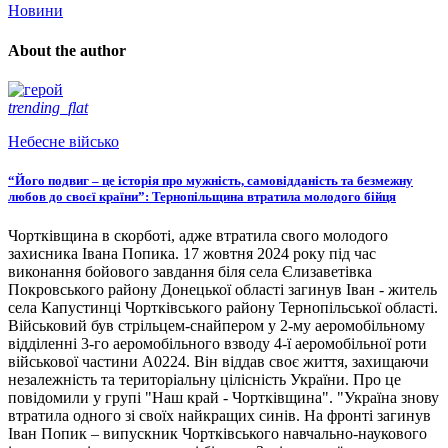
Новини
About the author
trending_flat
Небесне військо
“Його подвиг – це історія про мужність, самовідданість та безмежну
любов до своєї країни”: Тернопільщина втратила молодого бійця
Чортківщина в скорботі, адже втратила свого молодого
захисника Івана Попика. 17 жовтня 2024 року під час
виконання бойового завдання біля села Єлизаветівка
Покровського району Донецької області загинув Іван - житель
села Капустинці Чортківського району Тернопільської області.
Військовий був стрільцем-снайпером у 2-му аеромобільному
відділенні 3-го аеромобільного взводу 4-ї аеромобільної роти
військової частини А0224. Він віддав своє життя, захищаючи
незалежність та територіальну цілісність України. Про це
повідомили у групі "Наш край - Чортківщина". "Україна знову
втратила одного зі своїх найкращих синів. На фронті загинув
Іван Попик – випускник Чортківського навчально-наукового