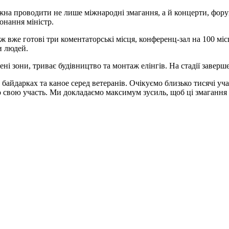
жна проводити не лише міжнародні змагання, а й концерти, форум
конання міністр.
 вже готові три коментаторські місця, конференц-зал на 100 місць
и людей.
ені зони, триває будівництво та монтаж елінгів. На стадії заверш
 байдарках та каное серед ветеранів. Очікуємо близько тисячі у
о свою участь. Ми докладаємо максимум зусиль, щоб ці змагання