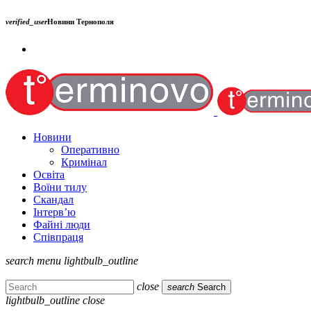
verified_user
Новини Тернополя
Новини
Оперативно
Кримінал
Освіта
Воїни тилу
Скандал
Інтерв’ю
Файні люди
Співпраця
search
menu
lightbulb_outline
close
search
Search
lightbulb_outline
close