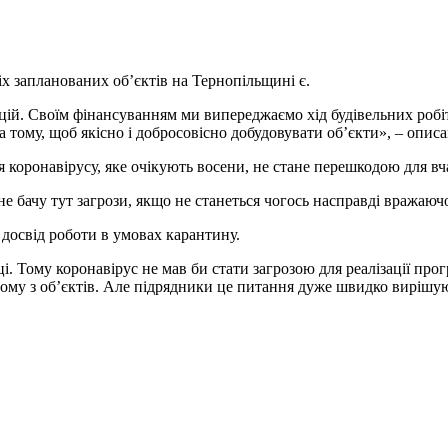
х запланованих об’єктів на Тернопільщині є.
ій. Своїм фінансуванням ми випереджаємо хід будівельних робіт. 
а тому, щоб якісно і добросовісно добудовувати об’єкти», – опис
 коронавірусу, яке очікують восени, не стане перешкодою для вчас
е бачу тут загрози, якщо не станеться чогось насправді вражаюч
освід роботи в умовах карантину.
і. Тому коронавірус не мав би стати загрозою для реалізації пр
дному з об’єктів. Але підрядники це питання дуже швидко вирішую