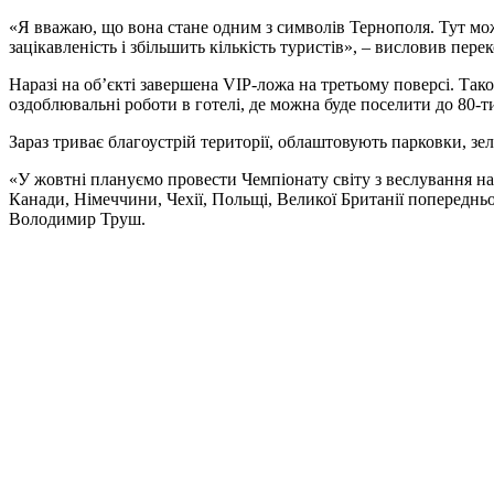
«Я вважаю, що вона стане одним з символів Тернополя. Тут мо
зацікавленість і збільшить кількість туристів», – висловив пере
Наразі на об’єкті завершена VIP-ложа на третьому поверсі. Також
оздоблювальні роботи в готелі, де можна буде поселити до 80-т
Зараз триває благоустрій території, облаштовують парковки, зел
«У жовтні плануємо провести Чемпіонату світу з веслування на
Канади, Німеччини, Чехії, Польщі, Великої Британії попереднь
Володимир Труш.