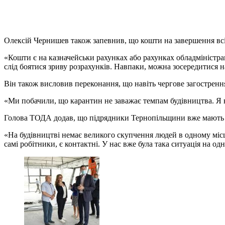
Олексій Чернишев також запевнив, що кошти на завершення всі
«Кошти є на казначейськи рахунках або рахунках обладміністрац
слід боятися зриву розрахунків. Навпаки, можна зосередитися н
Він також висловив переконання, що навіть чергове загострення
«Ми побачили, що карантин не заважає темпам будівництва. Я н
Голова ТОДА додав, що підрядники Тернопільщини вже мають д
«На будівництві немає великого скупчення людей в одному місц
самі робітники, є контактні. У нас вже була така ситуація на о