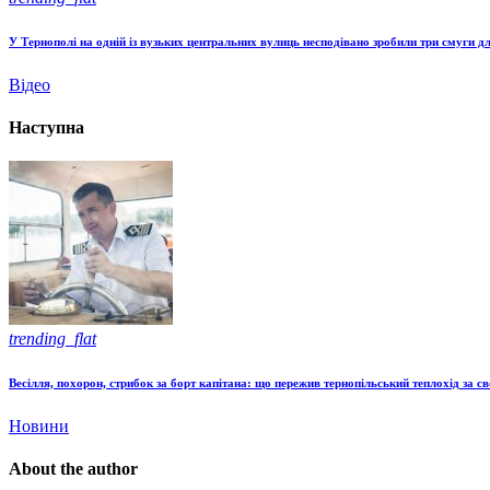
У Тернополі на одній із вузьких центральних вулиць несподівано зробили три смуги для
Відео
Наступна
trending_flat
Весілля, похорон, стрибок за борт капітана: що пережив тернопільський теплохід за св
Новини
About the author