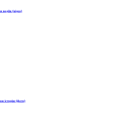
 водіїв (відео)
ою історію (фото)