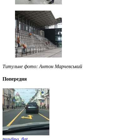
Титульне фото: Антон Марчевський
Попередня
trending_flat