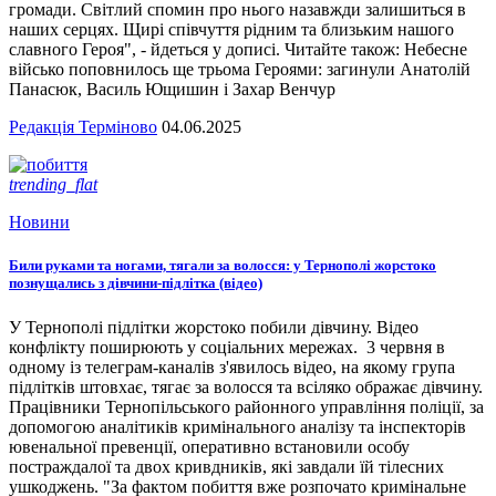
громади. Світлий спомин про нього назавжди залишиться в
наших серцях. Щирі співчуття рідним та близьким нашого
славного Героя", - йдеться у дописі. Читайте також: Небесне
військо поповнилось ще трьома Героями: загинули Анатолій
Панасюк, Василь Ющишин і Захар Венчур
Редакція Терміново
04.06.2025
trending_flat
Новини
Били руками та ногами, тягали за волосся: у Тернополі жорстоко
познущались з дівчини-підлітка (відео)
У Тернополі підлітки жорстоко побили дівчину. Відео
конфлікту поширюють у соціальних мережах. 3 червня в
одному із телеграм-каналів з'явилось відео, на якому група
підлітків штовхає, тягає за волосся та всіляко ображає дівчину.
Працівники Тернопільського районного управління поліції, за
допомогою аналітиків кримінального аналізу та інспекторів
ювенальної превенції, оперативно встановили особу
постраждалої та двох кривдників, які завдали їй тілесних
ушкоджень. "За фактом побиття вже розпочато кримінальне