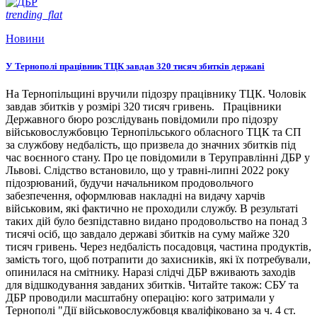
trending_flat
Новини
У Тернополі працівник ТЦК завдав 320 тисяч збитків державі
На Тернопільщині вручили підозру працівнику ТЦК. Чоловік
завдав збитків у розмірі 320 тисяч гривень. Працівники
Державного бюро розслідувань повідомили про підозру
військовослужбовцю Тернопільського обласного ТЦК та СП
за службову недбалість, що призвела до значних збитків під
час воєнного стану. Про це повідомили в Теруправлінні ДБР у
Львові. Слідство встановило, що у травні-липні 2022 року
підозрюваний, будучи начальником продовольчого
забезпечення, оформлював накладні на видачу харчів
військовим, які фактично не проходили службу. В результаті
таких дій було безпідставно видано продовольство на понад 3
тисячі осіб, що завдало державі збитків на суму майже 320
тисяч гривень. Через недбалість посадовця, частина продуктів,
замість того, щоб потрапити до захисників, які їх потребували,
опинилася на смітнику. Наразі слідчі ДБР вживають заходів
для відшкодування завданих збитків. Читайте також: СБУ та
ДБР проводили масштабну операцію: кого затримали у
Тернополі "Дії військовослужбовця кваліфіковано за ч. 4 ст.