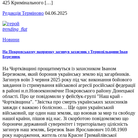
425 Кримінального […]
Редакція Терміново
04.06.2025
trending_flat
Новини
На Покровському напрямку загинув захисник з Тернопільщини Іван
Березнюк
На Чортківщині прощатимуться із захисником Іваном
Березюком, який боронив українську землю від загарбників.
Загинув воїн 3 червня 2025 року під час виконання бойового
завдання із стримування військової агресії російської федерації
в районі н.п.Новоекономічне Покровського району Донецької
області. Про це повідомили у фейсбук-групі "Наш край -
Чортківщина". "Звістка про смерть українських захисників
завжди є важкою і болісною… Ще один український
військовий, ще один наш земляк, що воював за мир та свободу
нашої країни, пішов від нас. Зі скорботою повідомляємо що
боронячи державний суверенітет і територіальну цілісність
загинув наш земляк, Березюк Іван Ярославович 10.08.1969
року народження, житель села Красне Гримайлівської