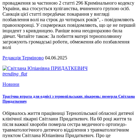
провадження за частиною 2 статті 296 Кримінального кодексу
України, яка стосується хуліганства, вчиненого групою осіб.
Санкція цієї статті передбачає покарання у вигляді
позбавлення волі на строк до чотирьох років", - повідомляють
правоохоронці. У соцмережах повідомляють, що це не перший
інцидент з кривдницею. Раніше вона неодноразово била
дівчат. Читайте також: За побиття матері тернополянину
загрожують громадські роботи, обмеження або позбавлення
волі
Редакція Терміново
04.06.2025
trending_flat
Новини
Трагічна втрата для однієї з тернопільських лікарень: померла Світлана
Придаткевич
Обірвалось життя працівниці Тернопільської обласної дитячої
клінічної лікарні Світлани Придаткевич. На 60 році життя та
після важкої хвороби померла сестра медичного ортопедо-
травматологічного дитячого відділення з травматологічним
пунктом Світлана Юліанівна Придаткевич. Про це