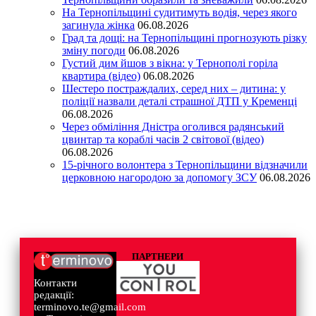
На Тернопільщині судитимуть водія, через якого
загинула жінка
06.08.2026
Град та дощі: на Тернопільщині прогнозують різку
зміну погоди
06.08.2026
Густий дим йшов з вікна: у Тернополі горіла
квартира (відео)
06.08.2026
Шестеро постраждалих, серед них – дитина: у
поліції назвали деталі страшної ДТП у Кременці
06.08.2026
Через обміління Дністра оголився радянський
цвинтар та кораблі часів 2 світової (відео)
06.08.2026
15-річного волонтера з Тернопільщини відзначили
церковною нагородою за допомогу ЗСУ
06.08.2026
ПАРТНЕРИ
Контакти
редакції:
terminovo.te@gmail.com