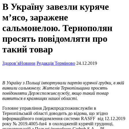
В Україну завезли куряче
м’ясо, заражене
сальмонелою. Тернополян
просять повідомляти про
такий товар
Здоров’я
Новини
Редакція Терміново
24.12.2019
В Україну з Польщі імпортували партію курячої грудки, в якій
виявили сальмонелу. Жителів Тернопільщини просять
повідомляти Держспоживслужбу, якщо такий товар
виявиться в крамницях нашої області.
Головне управління Держпродспоживслужби в
Тернопільській області доводить до відома, що згідно
інформаційного повідомлення системи RASFF від 12.12.2019
року № 2019.4005-fur4 в охолодженій курячій грудинці,
експортованій з Польщі (виробник Cedrob S.A. – PL