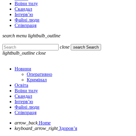
Воїни тилу
Скандал
Інтерв’ю
Файні люди
Співпраця
search
menu
lightbulb_outline
close
search
Search
lightbulb_outline
close
Новини
Оперативно
Кримінал
Освіта
Воїни тилу
Скандал
Інтерв’ю
Файні люди
Співпраця
arrow_back
Home
keyboard_arrow_right
Здоров’я