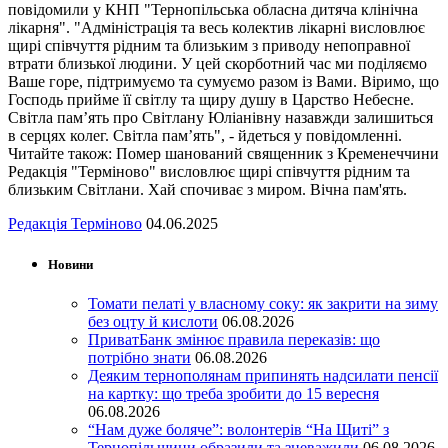
повідомили у КНП "Тернопільська обласна дитяча клінічна
лікарня". "Адміністрація та весь колектив лікарні висловлює
щирі співчуття рідним та близьким з приводу непоправної
втрати близької людини. У цей скорботний час ми поділяємо
Ваше горе, підтримуємо та сумуємо разом із Вами. Віримо, що
Господь прийме її світлу та щиру душу в Царство Небесне.
Світла пам’ять про Світлану Юліанівну назавжди залишиться
в серцях колег. Світла пам’ять", - йдеться у повідомленні.
Читайте також: Помер шанований священник з Кременеччини
Редакція "Терміново" висловлює щирі співчуття рідним та
близьким Світлани. Хай спочиває з миром. Вічна пам'ять.
Редакція Терміново
04.06.2025
Новини
Томати пелаті у власному соку: як закрити на зиму
без оцту й кислоти
06.08.2026
ПриватБанк змінює правила переказів: що
потрібно знати
06.08.2026
Деяким тернополянам припинять надсилати пенсії
на картку: що треба зробити до 15 вересня
06.08.2026
“Нам дуже боляче”: волонтерів “На Щиті” з
Тернопільщини образили та зневажили
06.08.2026