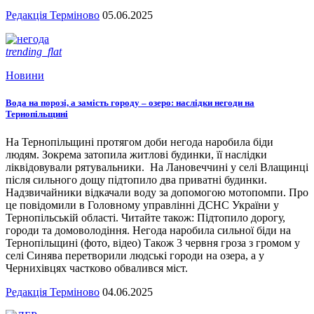
Редакція Терміново
05.06.2025
trending_flat
Новини
Вода на порозі, а замість городу – озеро: наслідки негоди на
Тернопільщині
На Тернопільщині протягом доби негода наробила біди
людям. Зокрема затопила житлові будинки, її наслідки
ліквідовували рятувальники. На Лановеччині у селі Влащинці
після сильного дощу підтопило два приватні будинки.
Надзвичайники відкачали воду за допомогою мотопомпи. Про
це повідомили в Головному управлінні ДСНС України у
Тернопільській області. Читайте також: Підтопило дорогу,
городи та домоволодіння. Негода наробила сильної біди на
Тернопільщині (фото, відео) Також 3 червня гроза з громом у
селі Синява перетворили людські городи на озера, а у
Чернихівцях частково обвалився міст.
Редакція Терміново
04.06.2025