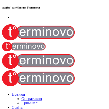
verified_user
Новини Тернополя
Новини
Оперативно
Кримінал
Освіта