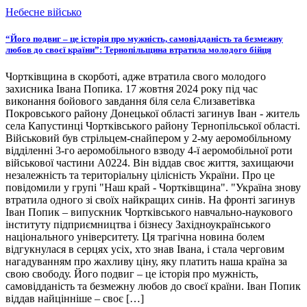
Небесне військо
“Його подвиг – це історія про мужність, самовідданість та безмежну
любов до своєї країни”: Тернопільщина втратила молодого бійця
Чортківщина в скорботі, адже втратила свого молодого
захисника Івана Попика. 17 жовтня 2024 року під час
виконання бойового завдання біля села Єлизаветівка
Покровського району Донецької області загинув Іван - житель
села Капустинці Чортківського району Тернопільської області.
Військовий був стрільцем-снайпером у 2-му аеромобільному
відділенні 3-го аеромобільного взводу 4-ї аеромобільної роти
військової частини А0224. Він віддав своє життя, захищаючи
незалежність та територіальну цілісність України. Про це
повідомили у групі "Наш край - Чортківщина". "Україна знову
втратила одного зі своїх найкращих синів. На фронті загинув
Іван Попик – випускник Чортківського навчально-наукового
інституту підприємництва і бізнесу Західноукраїнського
національного університету. Ця трагічна новина болем
відгукнулася в серцях усіх, хто знав Івана, і стала черговим
нагадуванням про жахливу ціну, яку платить наша країна за
свою свободу. Його подвиг – це історія про мужність,
самовідданість та безмежну любов до своєї країни. Іван Попик
віддав найцінніше – своє […]