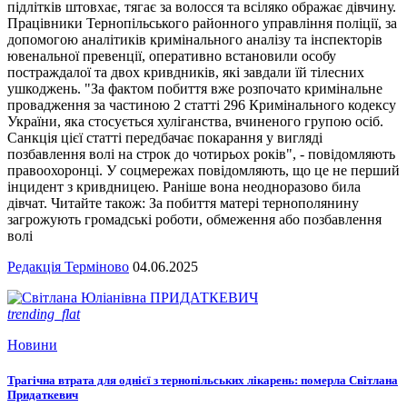
підлітків штовхає, тягає за волосся та всіляко ображає дівчину.
Працівники Тернопільського районного управління поліції, за
допомогою аналітиків кримінального аналізу та інспекторів
ювенальної превенції, оперативно встановили особу
постраждалої та двох кривдників, які завдали їй тілесних
ушкоджень. "За фактом побиття вже розпочато кримінальне
провадження за частиною 2 статті 296 Кримінального кодексу
України, яка стосується хуліганства, вчиненого групою осіб.
Санкція цієї статті передбачає покарання у вигляді
позбавлення волі на строк до чотирьох років", - повідомляють
правоохоронці. У соцмережах повідомляють, що це не перший
інцидент з кривдницею. Раніше вона неодноразово била
дівчат. Читайте також: За побиття матері тернополянину
загрожують громадські роботи, обмеження або позбавлення
волі
Редакція Терміново
04.06.2025
trending_flat
Новини
Трагічна втрата для однієї з тернопільських лікарень: померла Світлана
Придаткевич