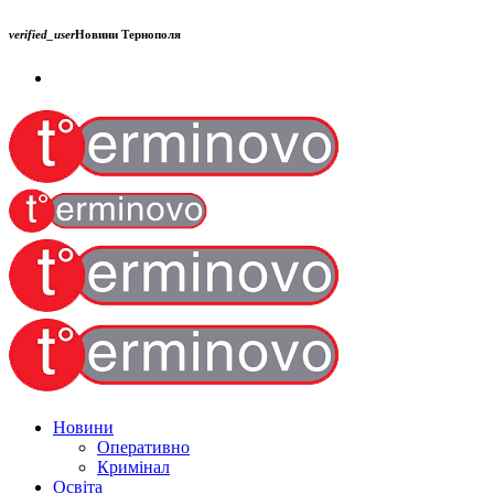
verified_user
Новини Тернополя
Новини
Оперативно
Кримінал
Освіта