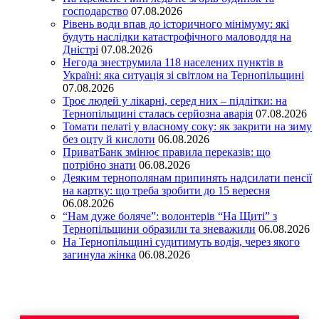
господарство
07.08.2026
Рівень води впав до історичного мінімуму: які
будуть наслідки катастрофічного маловоддя на
Дністрі
07.08.2026
Негода знеструмила 118 населених пунктів в
Україні: яка ситуація зі світлом на Тернопільщині
07.08.2026
Троє людей у лікарні, серед них – підлітки: на
Тернопільщині сталась серйозна аварія
07.08.2026
Томати пелаті у власному соку: як закрити на зиму
без оцту й кислоти
06.08.2026
ПриватБанк змінює правила переказів: що
потрібно знати
06.08.2026
Деяким тернополянам припинять надсилати пенсії
на картку: що треба зробити до 15 вересня
06.08.2026
“Нам дуже боляче”: волонтерів “На Щиті” з
Тернопільщини образили та зневажили
06.08.2026
На Тернопільщині судитимуть водія, через якого
загинула жінка
06.08.2026