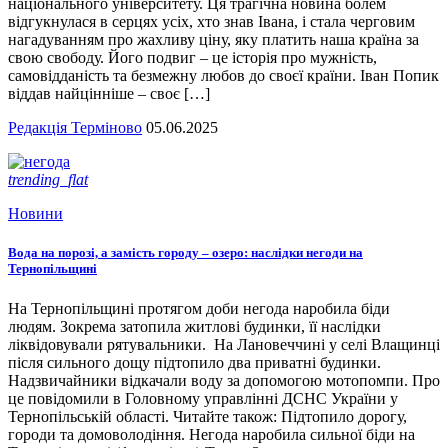
національного університету. Ця трагічна новина болем
відгукнулася в серцях усіх, хто знав Івана, і стала черговим
нагадуванням про жахливу ціну, яку платить наша країна за
свою свободу. Його подвиг – це історія про мужність,
самовідданість та безмежну любов до своєї країни. Іван Попик
віддав найцінніше – своє […]
Редакція Терміново
05.06.2025
trending_flat
Новини
Вода на порозі, а замість городу – озеро: наслідки негоди на
Тернопільщині
На Тернопільщині протягом доби негода наробила біди
людям. Зокрема затопила житлові будинки, її наслідки
ліквідовували рятувальники. На Лановеччині у селі Влащинці
після сильного дощу підтопило два приватні будинки.
Надзвичайники відкачали воду за допомогою мотопомпи. Про
це повідомили в Головному управлінні ДСНС України у
Тернопільській області. Читайте також: Підтопило дорогу,
городи та домоволодіння. Негода наробила сильної біди на