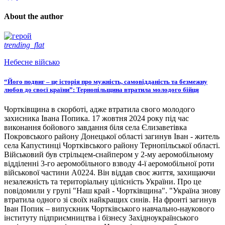
About the author
trending_flat
Небесне військо
“Його подвиг – це історія про мужність, самовідданість та безмежну
любов до своєї країни”: Тернопільщина втратила молодого бійця
Чортківщина в скорботі, адже втратила свого молодого
захисника Івана Попика. 17 жовтня 2024 року під час
виконання бойового завдання біля села Єлизаветівка
Покровського району Донецької області загинув Іван - житель
села Капустинці Чортківського району Тернопільської області.
Військовий був стрільцем-снайпером у 2-му аеромобільному
відділенні 3-го аеромобільного взводу 4-ї аеромобільної роти
військової частини А0224. Він віддав своє життя, захищаючи
незалежність та територіальну цілісність України. Про це
повідомили у групі "Наш край - Чортківщина". "Україна знову
втратила одного зі своїх найкращих синів. На фронті загинув
Іван Попик – випускник Чортківського навчально-наукового
інституту підприємництва і бізнесу Західноукраїнського