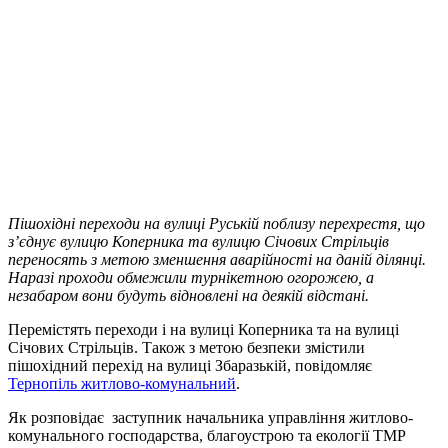
Пішохідні переходи на вулиці Руській поблизу перехрестя, що
з’єднує вулицю Коперника та вулицю Січових Стрільців
переносять з метою зменшення аварійності на даній ділянці.
Наразі проходи обмежили турнікетною огорожею, а
незабаром вони будуть відновлені на деякій відстані.
Перемістять переходи і на вулиці Коперника та на вулиці
Січових Стрільців. Також з метою безпеки змістили
пішохідний перехід на вулиці Збаразькій, повідомляє
Тернопіль житлово-комунальний
.
Як розповідає заступник начальника управління житлово-
комунального господарства, благоустрою та екології ТМР