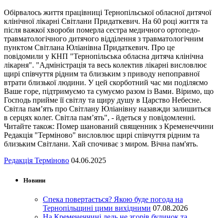
Обірвалось життя працівниці Тернопільської обласної дитячої
клінічної лікарні Світлани Придаткевич. На 60 році життя та
після важкої хвороби померла сестра медичного ортопедо-
травматологічного дитячого відділення з травматологічним
пунктом Світлана Юліанівна Придаткевич. Про це
повідомили у КНП "Тернопільська обласна дитяча клінічна
лікарня". "Адміністрація та весь колектив лікарні висловлює
щирі співчуття рідним та близьким з приводу непоправної
втрати близької людини. У цей скорботний час ми поділяємо
Ваше горе, підтримуємо та сумуємо разом із Вами. Віримо, що
Господь прийме її світлу та щиру душу в Царство Небесне.
Світла пам’ять про Світлану Юліанівну назавжди залишиться
в серцях колег. Світла пам’ять", - йдеться у повідомленні.
Читайте також: Помер шанований священник з Кременеччини
Редакція "Терміново" висловлює щирі співчуття рідним та
близьким Світлани. Хай спочиває з миром. Вічна пам'ять.
Редакція Терміново
04.06.2025
Новини
Спека повертається? Якою буде погода на
Тернопільщині цими вихідними
07.08.2026
На Кременеччині ледь не згорів будинок та