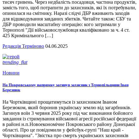
тисяч гривень. Через недбалість посадовця, частина продуктів,
замість того, щоб потрапити до захисників, які їх потребували,
опинилася на смітнику. Наразі слідчі ДБР вживають заходів
для відшкодування завданих збитків. Читайте також: СБУ та
ДБР проводили масштабну операцію: кого затримали у
Тернополі "Дії військовослужбовця кваліфіковано за ч. 4 ст.
425 Кримінального […]
Редакція Терміново
04.06.2025
trending_flat
Новини
На Покровському напрямку загинув захисник з Тернопільщини Іван
Березнюк
На Чортківщині прощатимуться із захисником Іваном
Березюком, який боронив українську землю від загарбників.
Загинув воїн 3 червня 2025 року під час виконання бойового
завдання із стримування військової агресії російської федерації
в районі н.п.Новоекономічне Покровського району Донецької
області. Про це повідомили у фейсбук-групі "Наш край -
Чортківщина". "Звістка про смерть українських захисників