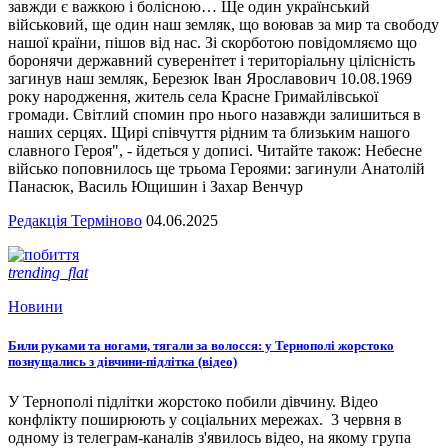
завжди є важкою і болісною… Ще один український
військовий, ще один наш земляк, що воював за мир та свободу
нашої країни, пішов від нас. Зі скорботою повідомляємо що
боронячи державний суверенітет і територіальну цілісність
загинув наш земляк, Березюк Іван Ярославович 10.08.1969
року народження, житель села Красне Гримайлівської
громади. Світлий спомин про нього назавжди залишиться в
наших серцях. Щирі співчуття рідним та близьким нашого
славного Героя", - йдеться у дописі. Читайте також: Небесне
військо поповнилось ще трьома Героями: загинули Анатолій
Панасюк, Василь Ющишин і Захар Венчур
Редакція Терміново
04.06.2025
trending_flat
Новини
Били руками та ногами, тягали за волосся: у Тернополі жорстоко
познущались з дівчини-підлітка (відео)
У Тернополі підлітки жорстоко побили дівчину. Відео
конфлікту поширюють у соціальних мережах. 3 червня в
одному із телеграм-каналів з'явилось відео, на якому група