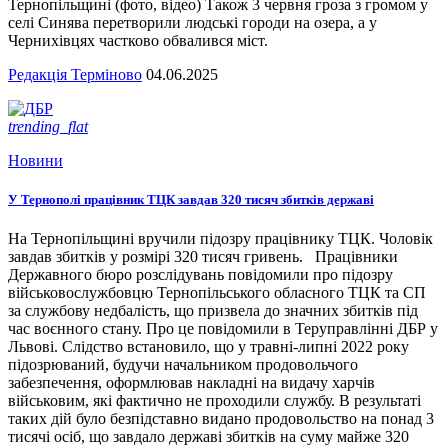
Тернопільщині (фото, відео) Також 3 червня гроза з громом у
селі Синява перетворили людські городи на озера, а у
Чернихівцях частково обвалився міст.
Редакція Терміново
04.06.2025
trending_flat
Новини
У Тернополі працівник ТЦК завдав 320 тисяч збитків державі
На Тернопільщині вручили підозру працівнику ТЦК. Чоловік
завдав збитків у розмірі 320 тисяч гривень. Працівники
Державного бюро розслідувань повідомили про підозру
військовослужбовцю Тернопільського обласного ТЦК та СП
за службову недбалість, що призвела до значних збитків під
час воєнного стану. Про це повідомили в Теруправлінні ДБР у
Львові. Слідство встановило, що у травні-липні 2022 року
підозрюваний, будучи начальником продовольчого
забезпечення, оформлював накладні на видачу харчів
військовим, які фактично не проходили службу. В результаті
таких дій було безпідставно видано продовольство на понад 3
тисячі осіб, що завдало державі збитків на суму майже 320