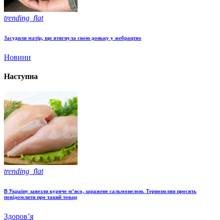
trending_flat
Засудили матір, що втягнула свою доньку у жебрацтво
Новини
Наступна
trending_flat
В Україну завезли куряче м’ясо, заражене сальмонелою. Тернополян просять
повідомляти про такий товар
Здоров’я