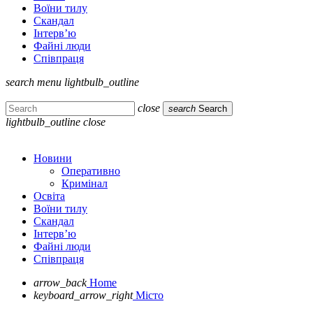
Воїни тилу
Скандал
Інтерв’ю
Файні люди
Співпраця
search
menu
lightbulb_outline
close
search
Search
lightbulb_outline
close
Новини
Оперативно
Кримінал
Освіта
Воїни тилу
Скандал
Інтерв’ю
Файні люди
Співпраця
arrow_back
Home
keyboard_arrow_right
Місто