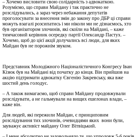
– Хочемо висловити свою солідарність з адвокаткою.
Розуміємо, що справи Майдану і так практично не
розслідувались, а зараз через небажання депутатів
проголосувати за внесення змін до закону про ДБР ці справи
можуть взагалі розсипатись і ми ніколи ми не дізнаємось, хто
був організатором злочинів, які скоїли на Майдані, – каже
тимчасовий керівник осередку партії Олександр Пастух. –
Хочемо, щоб до цієї акції долучались всі люди, для яких
Майдан був не порожнім звуком.
Представник Молодіжного Націоналістичного Конгресу Іван
Кізюк був на Майдані від початку до кінця. Він прийшов на
акцію підтримати адвокатку Євгенію Закревську, яка вже
шостий день голодує.
– А також вимагаємо, щоб справи Майдану продовжували
розслідувати, а не гальмували на вищих ешелонах влади, –
каже він.
Для людей, які пережили Майдан, є принциповим
розслідування тих злочинів, очевидцями яких вони були,
зауважує активіст майдану Олег Вітвіцький.
– І мене абсолютно не задовольняло те, що упродовж 5-6 років