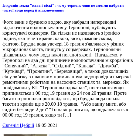
Із кранів текла “кава і віскі” : чому тернополяни не змогли набрати
чистої води перед її відключенням
Фото ванн з брудною водою, яку набрали напередодні
відключення водопостачання у Тернополі, публікують
користувачі соцмереж. Як тільки не називають з іронією
рідину, яка тече з кранів: кавою, віскі, шампанським,
фантою. Брудна вода увечері 18 травня з'являлася у різних
мікрорайонах міста, пишуть у соцмережах. Тернополяни
цікавляться, чому вода такої поганої якості. Нагадаємо, у
Тернополі на два дні припинене водопостачання мікрорайонів
“Сонячний”, “Аляска”, “Східний”, “Канада”, “Дружба”,
“Кутківці”, “Пронятин”, “Березовиця”, а також довколишніх
сіл у зв’язку з плановим промиванням водопровідних мереж і
ремонтними роботами на насосних станціях та мережах. Як
повідомили у КП “Тернопільводоканал”, постачання води
припиняється з 00 год 19 травня до 24 год 20 травня. Проте
багато тернополян розповідають, що брудна вода почала
тексти з кранів ще з 20.00 18 травня. “Або ванну мити, або
сидіти без води 2 дні” “То навіщо писати, що відключають в
00.00 год 19 травня, якщо ти […]
Євгенія Цебрій
19.05.2021