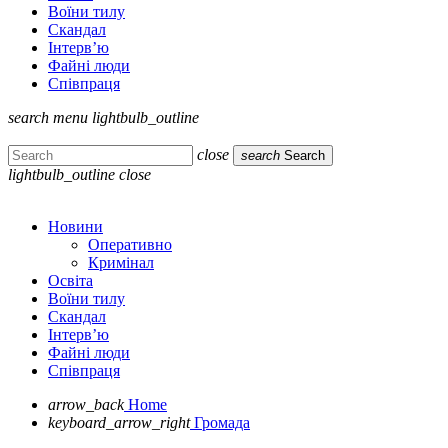
Воїни тилу
Скандал
Інтерв’ю
Файні люди
Співпраця
search
menu
lightbulb_outline
close
search
Search
lightbulb_outline
close
Новини
Оперативно
Кримінал
Освіта
Воїни тилу
Скандал
Інтерв’ю
Файні люди
Співпраця
arrow_back
Home
keyboard_arrow_right
Громада