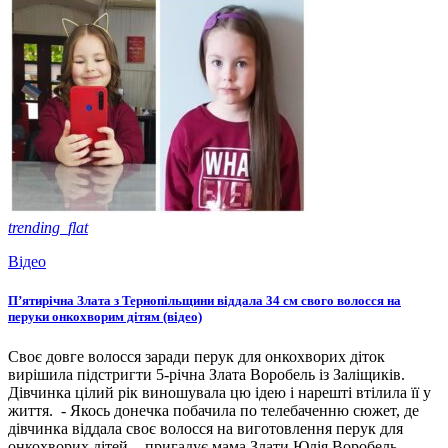
trending_flat
Відео
П’ятирічна Злата з Тернопільщини віддала 34 см свого волосся на
перуки онкохворим дітям (відео)
Своє довге волосся заради перук для онкохворих діток
вирішила підстригти 5-річна Злата Воробель із Заліщиків.
Дівчинка цілий рік виношувала цю ідею і нарешті втілила її у
життя. - Якось донечка побачила по телебаченню сюжет, де
дівчинка віддала своє волосся на виготовлення перук для
онкохворих дітей, - пригадує мама Злати Юлія Воробель. -