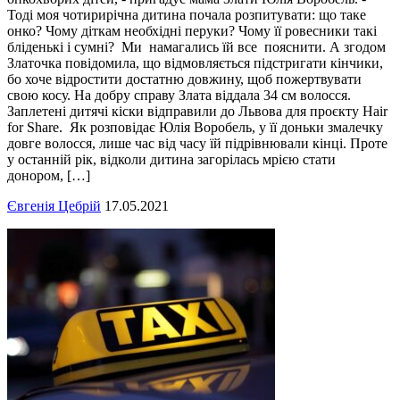
Тоді моя чотирирічна дитина почала розпитувати: що таке
онко? Чому діткам необхідні перуки? Чому її ровесники такі
бліденькі і сумні? Ми намагались їй все пояснити. А згодом
Златочка повідомила, що відмовляється підстригати кінчики,
бо хоче відростити достатню довжину, щоб пожертвувати
свою косу. На добру справу Злата віддала 34 см волосся.
Заплетені дитячі кіски відправили до Львова для проєкту Hair
for Share. Як розповідає Юлія Воробель, у її доньки змалечку
довге волосся, лише час від часу їй підрівнювали кінці. Проте
у останній рік, відколи дитина загорілась мрією стати
донором, […]
Євгенія Цебрій
17.05.2021