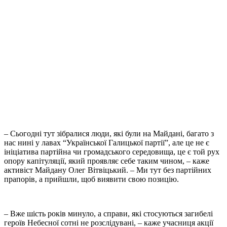
– Сьогодні тут зібралися люди, які були на Майдані, багато з
нас нині у лавах “Української Галицької партії”, але це не є
ініціатива партійна чи громадського середовища, це є той рух
опору капітуляції, який проявляє себе таким чином, – каже
активіст Майдану Олег Вітвіцький. – Ми тут без партійних
прапорів, а прийшли, щоб виявити свою позицію.
– Вже шість років минуло, а справи, які стосуються загибелі
героїв Небесної сотні не розслідувані, – каже учасниця акції