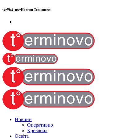
verified_user
Новини Тернополя
Новини
Оперативно
Кримінал
Освіта