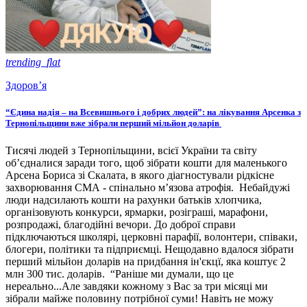
trending_flat
Здоров’я
“Єдина надія – на Всевишнього і добрих людей”: на лікування Арсенка з
Тернопільщини вже зібрали перший мільйон доларів
Тисячі людей з Тернопільщини, всієї України та світу
об’єдналися заради того, щоб зібрати кошти для маленького
Арсена Бориса зі Скалата, в якого діагностували рідкісне
захворювання СМА - спінально м’язова атрофія. Небайдужі
люди надсилають кошти на рахунки батьків хлопчика,
організовують конкурси, ярмарки, розіграші, марафони,
розпродажі, благодійні вечори. До доброї справи
підключаються школярі, церковні парафії, волонтери, співаки,
блогери, політики та підприємці. Нещодавно вдалося зібрати
перший мільйон доларів на придбання ін'єкцї, яка коштує 2
млн 300 тис. доларів. “Раніше ми думали, що це
нереально...Але завдяки кожному з Вас за три місяці ми
зібрали майже половину потрібної суми! Навіть не можу