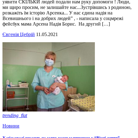
уявити СКІЛЬКИ людей подали нам руку допомоги ! Люди,
ми щиро просим, не залишайте нас...Зустрівшись з родиною,
розкажіть їм історію Арсенка... У нас єдина надія на
Всевишнього і на добрих людей” , - написала у соцмрежі
фейсбук мама Арсена Надія Борис. На другий […]
Євгенія Цебрій
11.05.2021
trending_flat
Новини
У міськраді чекають на заяву мами залишеного у “Вікні життя”