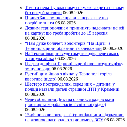
Томати пелаті у власному соку: як закрити на зиму
без оцту й кислоти
06.08.2026
ПриватБанк змінює правила переказів: що
потрібно знати
06.08.2026
Деяким тернополянам припинять надсилати пенсії
на картку: що треба зробити до 15 вересня
06.08.2026
“Нам дуже боляче”: волонтерів “На Щиті” з
Тернопільщини образили та зневажили
06.08.2026
На Тернопільщині судитимуть водія, через якого
загинула жінка
06.08.2026
Град та дощі: на Тернопільщині прогнозують різку
зміну погоди
06.08.2026
Густий дим йшов з вікна: у Тернополі горіла
квартира (відео)
06.08.2026
Шестеро постраждалих, серед них – дитина: у
поліції назвали деталі страшної ДТП у Кременці
06.08.2026
Через обміління Дністра оголився радянський
цвинтар та кораблі часів 2 світової (відео)
06.08.2026
15-річного волонтера з Тернопільщини відзначили
церковною нагородою за допомогу ЗСУ
06.08.2026