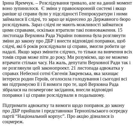
Ірина Яремчук. – Розслідування тривало, але на даний момент
воно зупинилося. Є зміни у правоохоронній системі і якщо
раніше ці справи були у підслідності Генпрокуратури і ними
займалися її слідчі, то зараз це віднесено до Державного бюро
розслідувань. Зараз слідчі не мають можливості займатися
цими справами, оскільки втратили такі повноваження. 15
листопада Верховна Рада України повинна була розглянути
зміни до закону про ДБР і внести відповідні поправки, щоб
слідчі, які 6 років розслідували ці справи, змогли робити це
надалі. Якщо зараз змінити слідчих, то тільки на вивчення всіх
томів справ може піти до року. Ми розуміємо, що не можемо
втрачати стільки часу. На жаль, депутати Верховної Ради так і
не розглянули цей законопроект. 21 листопада адвокатка у
справах Небесної сотні Євгенія Закревська, яка захищає
інтереси родин Героїв, оголосила голодування і сьогодні всі
ми підтримуємо її і її вимоги про те, щоб Верховна Рада
зібралася на позачергове засідання, внесли відповідні
поправки і ці справи розслідували в подальшому.
Підтримати адвокатку та вимоги щодо поправок до закону
про ДБР прийшли і представники Тернопільського осередку
партії “Національний корпус”. Про акцію дізналися із
соцмереж.