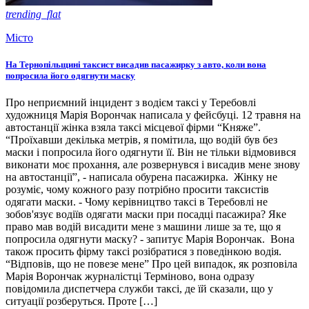
trending_flat
Місто
На Тернопільщині таксист висадив пасажирку з авто, коли вона
попросила його одягнути маску
Про неприємний інцидент з водієм таксі у Теребовлі
художниця Марія Ворончак написала у фейсбуці. 12 травня на
автостанції жінка взяла таксі місцевої фірми “Княже”.
“Проїхавши декілька метрів, я помітила, що водій був без
маски і попросила його одягнути її. Він не тільки відмовився
виконати моє прохання, але розвернувся і висадив мене знову
на автостанції”, - написала обурена пасажирка. Жінку не
розуміє, чому кожного разу потрібно просити таксистів
одягати маски. - Чому керівництво таксі в Теребовлі не
зобов'язує водіїв одягати маски при посадці пасажира? Яке
право мав водій висадити мене з машини лише за те, що я
попросила одягнути маску? - запитує Марія Ворончак. Вона
також просить фірму таксі розібратися з поведінкою водія.
“Відповів, що не повезе мене” Про цей випадок, як розповіла
Марія Ворончак журналістці Терміново, вона одразу
повідомила диспетчера служби таксі, де їй сказали, що у
ситуації розберуться. Проте […]