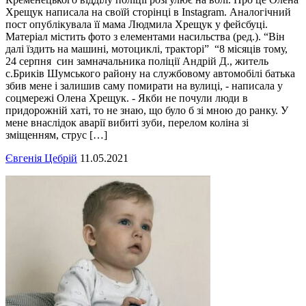
Хрещук написала на своїй сторінці в Instagram. Аналогічний
пост опублікувала її мама Людмила Хрещук у фейсбуці.
Матеріал містить фото з елементами насильства (ред.). “Він
далі їздить на машині, мотоциклі, тракторі” “8 місяців тому,
24 серпня син замначальника поліції Андрій Д., житель
с.Бриків Шумського району на службовому автомобілі батька
збив мене і залишив саму помирати на вулиці, - написала у
соцмережі Олена Хрещук. - Якби не почули люди в
придорожній хаті, то не знаю, що було б зі мною до ранку. У
мене внаслідок аварії вибиті зуби, перелом коліна зі
зміщенням, струс […]
Євгенія Цебрій
11.05.2021