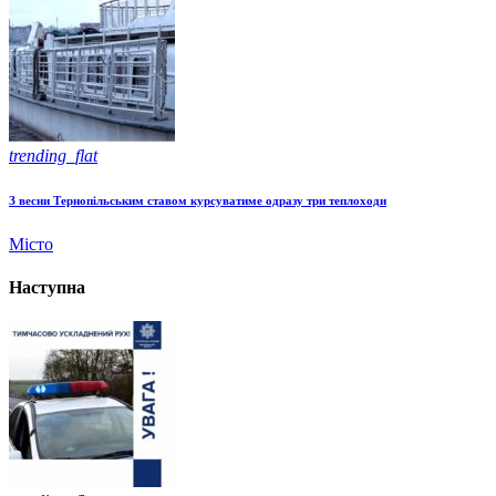
trending_flat
З весни Тернопільським ставом курсуватиме одразу три теплоходи
Місто
Наступна