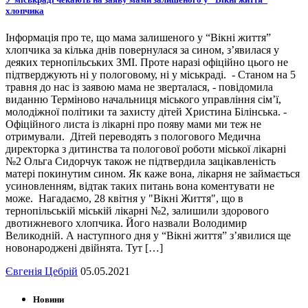
хлопчика
Інформація про те, що мама залишеного у “Вікні життя”
хлопчика за кілька днів повернулася за сином, з’явилася у
деяких тернопільських ЗМІ. Проте наразі офіційно цього не
підтверджують ні у пологовому, ні у міськраді. - Станом на 5
травня до нас із заявою мама не зверталася, - повідомила
виданню Терміново начальниця міського управління сім’ї,
молодіжної політики та захисту дітей Христина Білінська. -
Офіційного листа із лікарні про появу мами ми теж не
отримували. Дітей переводять з пологового Медична
директорка з дитинства та пологової роботи міської лікарні
№2 Ольга Сидорчук також не підтвердила зацікавленість
матері покинутим сином. Як каже вона, лікарня не займається
усиновленням, відтак таких питань вона коментувати не
може. Нагадаємо, 28 квітня у "Вікні Життя", що в
тернопільській міській лікарні №2, залишили здорового
двотижневого хлопчика. Його назвали Володимир
Великодній. А наступного дня у “Вікні життя” з’явилися ще
новонароджені двійнята. Тут […]
Євгенія Цебрій
05.05.2021
Новини