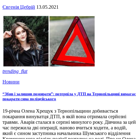
Євгенія Цебрій
13.05.2021
trending_flat
Новини
“Збив і залишив помирати”: потерпіла у ДТП на Тернопільщині вимагає
покарати сина поліцейського
19-річна Олена Хрещук з Тернопільщини добивається
покарання винуватця ДТП, в якій вона отримала серйозні
травми. Аварія сталася в серпні минулого року. Дівчина за цей
час пережила дві операції, наново вчиться ходити, а водій,
який є сином заступника начальника Шумського відділення
Кременецького відділу поліції розгулює на волі. Про це Олена