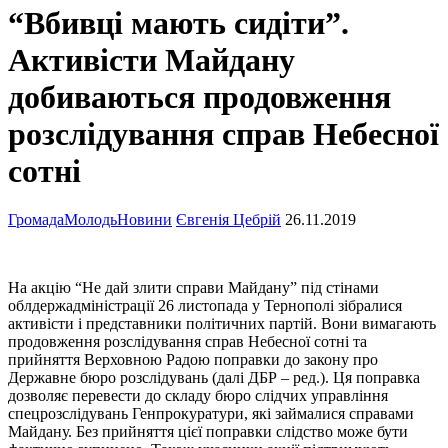
“Вбивці мають сидіти”.
Активісти Майдану
добиваються продовження
розслідування справ Небесної
сотні
Громада
Молодь
Новини
Євгенія Цебрій
26.11.2019
На акцію “Не дай злити справи Майдану” під стінами
облдержадміністрації 26 листопада у Тернополі зібралися
активісти і представники політичних партій. Вони вимагають
продовження розслідування справ Небесної сотні та
прийняття Верховною Радою
поправки до закону про
Державне бюро розслідувань (далі ДБР – ред.). Ця поправка
дозволяє перевести до складу бюро слідчих управління
спецрозслідувань Генпрокуратури, які займалися справами
Майдану. Без прийняття цієї поправки слідство може бути