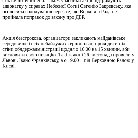
фактично зупинено. Також учасники акції підтримують
адвокатку у справах Небесної Сотні Євгенію Закревську, яка
оголосила голодування через те, що Верховна Рада не
прийняла поправок до закону про ДБР.
Акція безстрокова, організатори закликають майданівське
середовище і всіх небайдужих тернополян, приходити під
стіни облдержадміністрації щодня о 16.00 на 15 хвилин, аби
висловити свою позицію. Такі ж акції 26 листопада провели у
Львові, Івано-Франківську, а о 19.00 – під Верховною Радою у
Києві.