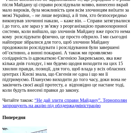
після Майдану ці справи розслідували мляво, винесено вкрай
мало вироків, була можливість цим всім злочинцям виїхати за
межі України, – не лише верхівці, а й тим, хто безпосередньо
виконував злочинні накази, – каже він. – Справи затягувалися
і до того, але зараз у зв’язку з реорганізацією правоохоронної
системи, коли вийшло, що злочинів Майдану вже просто нема
кому розслідувати фізично, це просто обурило. І ми сьогодні
найперше зібралися для того, щоб злочини Майдану
продовжили розслідувати і розслідування були завершені
об’єктивно, а винні покарані. А також ми проявляємо
солідарність із адвокаткою Євгенією Закревською, яка вже
кілька днів голодує, і ми будемо щодня виходити на цих 15
хвилин правди, позиції, для того, щоб влада у всіх обласних
центрах і Києві знала, що Євгенія не одна і що ми її
підтримуємо. Плануємо виходити до того часу, доки вона не
закінчить своєї акції протесту, а відповідно це настане тоді,
коли будуть внесені правки до закону.
Читайте також:
“Не дай злити справи Майдану”. Тернополян
запрошують на акцію під облдержадміністрацію
Попередня