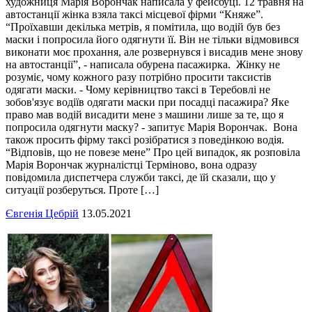
художниця Марія Ворончак написала у фейсбуці. 12 травня на
автостанції жінка взяла таксі місцевої фірми “Княже”.
“Проїхавши декілька метрів, я помітила, що водій був без
маски і попросила його одягнути її. Він не тільки відмовився
виконати моє прохання, але розвернувся і висадив мене знову
на автостанції”, - написала обурена пасажирка. Жінку не
розуміє, чому кожного разу потрібно просити таксистів
одягати маски. - Чому керівництво таксі в Теребовлі не
зобов'язує водіїв одягати маски при посадці пасажира? Яке
право мав водій висадити мене з машини лише за те, що я
попросила одягнути маску? - запитує Марія Ворончак. Вона
також просить фірму таксі розібратися з поведінкою водія.
“Відповів, що не повезе мене” Про цей випадок, як розповіла
Марія Ворончак журналістці Терміново, вона одразу
повідомила диспетчера служби таксі, де їй сказали, що у
ситуації розберуться. Проте […]
Євгенія Цебрій
13.05.2021