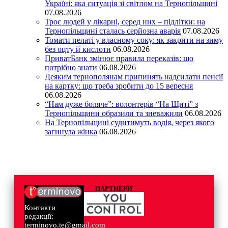
Україні: яка ситуація зі світлом на Тернопільщині
07.08.2026
Троє людей у лікарні, серед них – підлітки: на
Тернопільщині сталась серйозна аварія
07.08.2026
Томати пелаті у власному соку: як закрити на зиму
без оцту й кислоти
06.08.2026
ПриватБанк змінює правила переказів: що
потрібно знати
06.08.2026
Деяким тернополянам припинять надсилати пенсії
на картку: що треба зробити до 15 вересня
06.08.2026
“Нам дуже боляче”: волонтерів “На Щиті” з
Тернопільщини образили та зневажили
06.08.2026
На Тернопільщині судитимуть водія, через якого
загинула жінка
06.08.2026
ПАРТНЕРИ
Контакти
редакції:
terminovo.te@gmail.com