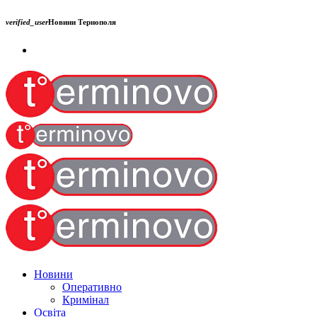
verified_user
Новини Тернополя
Новини
Оперативно
Кримінал
Освіта