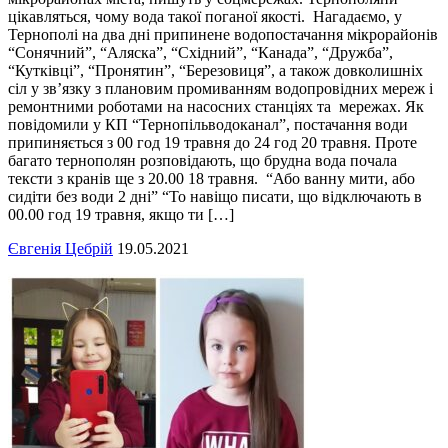
цікавляться, чому вода такої поганої якості. Нагадаємо, у
Тернополі на два дні припинене водопостачання мікрорайонів
“Сонячний”, “Аляска”, “Східний”, “Канада”, “Дружба”,
“Кутківці”, “Пронятин”, “Березовиця”, а також довколишніх
сіл у зв’язку з плановим промиванням водопровідних мереж і
ремонтними роботами на насосних станціях та мережах. Як
повідомили у КП “Тернопільводоканал”, постачання води
припиняється з 00 год 19 травня до 24 год 20 травня. Проте
багато тернополян розповідають, що брудна вода почала
тексти з кранів ще з 20.00 18 травня. “Або ванну мити, або
сидіти без води 2 дні” “То навіщо писати, що відключають в
00.00 год 19 травня, якщо ти […]
Євгенія Цебрій
19.05.2021