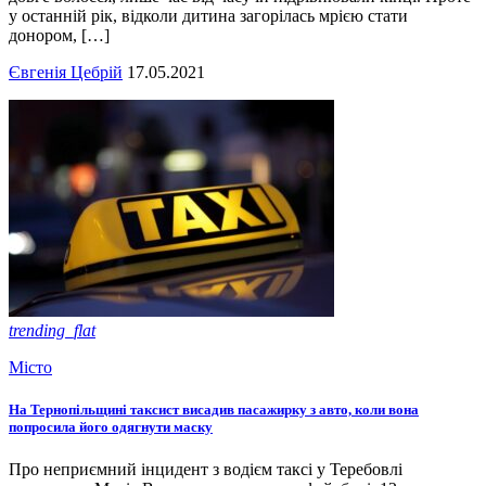
у останній рік, відколи дитина загорілась мрією стати
донором, […]
Євгенія Цебрій
17.05.2021
trending_flat
Місто
На Тернопільщині таксист висадив пасажирку з авто, коли вона
попросила його одягнути маску
Про неприємний інцидент з водієм таксі у Теребовлі