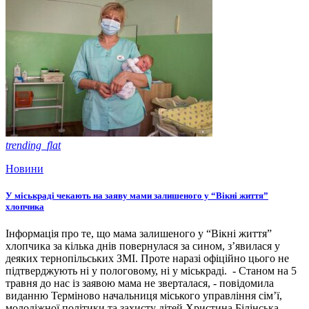
trending_flat
Новини
У міськраді чекають на заяву мами залишеного у “Вікні життя”
хлопчика
Інформація про те, що мама залишеного у “Вікні життя”
хлопчика за кілька днів повернулася за сином, з’явилася у
деяких тернопільських ЗМІ. Проте наразі офіційно цього не
підтверджують ні у пологовому, ні у міськраді. - Станом на 5
травня до нас із заявою мама не зверталася, - повідомила
виданню Терміново начальниця міського управління сім’ї,
молодіжної політики та захисту дітей Христина Білінська. -