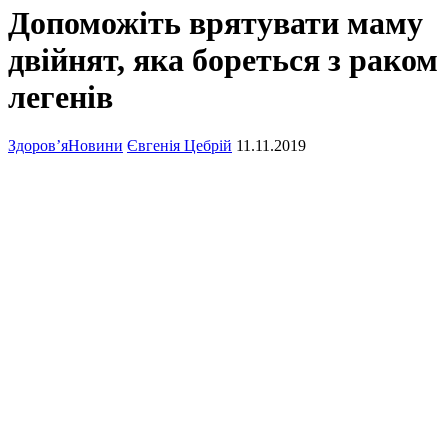
Допоможіть врятувати маму
двійнят, яка бореться з раком
легенів
Здоров’я
Новини
Євгенія Цебрій
11.11.2019