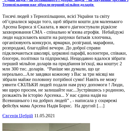
Тернопільщини вже зібрали перший мільйон доларів
Тисячі людей з Тернопільщини, всієї України та світу
об’єдналися заради того, щоб зібрати кошти для маленького
Арсена Бориса зі Скалата, в якого діагностували рідкісне
захворювання СМА - спінально м’язова атрофія. Небайдужі
люди надсилають кошти на рахунки батьків хлопчика,
організовують конкурси, ярмарки, розіграші, марафони,
розпродажі, благодійні вечори. До доброї справи
підключаються школярі, церковні парафії, волонтери, співаки,
блогери, політики та підприємці. Нещодавно вдалося зібрати
перший мільйон доларів на придбання ін'єкцї, яка коштує 2
млн 300 тис. доларів. “Раніше ми думали, що це
нереально...Але завдяки кожному з Вас за три місяці ми
зібрали майже половину потрібної суми! Навіть не можу
уявити СКІЛЬКИ людей подали нам руку допомоги ! Люди,
ми щиро просим, не залишайте нас...Зустрівшись з родиною,
розкажіть їм історію Арсенка... У нас єдина надія на
Всевишнього і на добрих людей” , - написала у соцмрежі
фейсбук мама Арсена Надія Борис. На другий […]
Євгенія Цебрій
11.05.2021