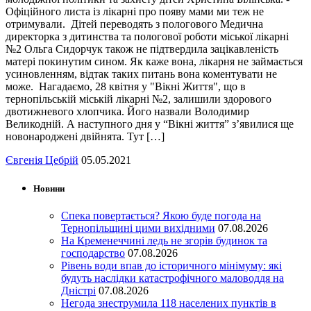
Офіційного листа із лікарні про появу мами ми теж не
отримували. Дітей переводять з пологового Медична
директорка з дитинства та пологової роботи міської лікарні
№2 Ольга Сидорчук також не підтвердила зацікавленість
матері покинутим сином. Як каже вона, лікарня не займається
усиновленням, відтак таких питань вона коментувати не
може. Нагадаємо, 28 квітня у "Вікні Життя", що в
тернопільській міській лікарні №2, залишили здорового
двотижневого хлопчика. Його назвали Володимир
Великодній. А наступного дня у “Вікні життя” з’явилися ще
новонароджені двійнята. Тут […]
Євгенія Цебрій
05.05.2021
Новини
Спека повертається? Якою буде погода на
Тернопільщині цими вихідними
07.08.2026
На Кременеччині ледь не згорів будинок та
господарство
07.08.2026
Рівень води впав до історичного мінімуму: які
будуть наслідки катастрофічного маловоддя на
Дністрі
07.08.2026
Негода знеструмила 118 населених пунктів в