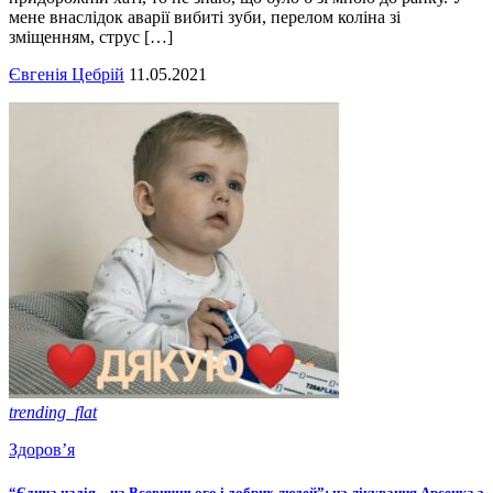
мене внаслідок аварії вибиті зуби, перелом коліна зі
зміщенням, струс […]
Євгенія Цебрій
11.05.2021
trending_flat
Здоров’я
“Єдина надія – на Всевишнього і добрих людей”: на лікування Арсенка з