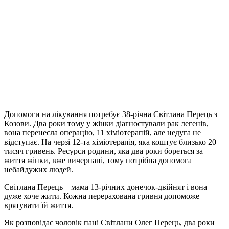
Допомоги на лікування потребує 38-річна Світлана Перець з
Козови. Два роки тому у жінки діагностували рак легенів,
вона перенесла операцію, 11 хіміотерапій, але недуга не
відступає. На черзі 12-та хіміотерапія, яка коштує близько 20
тисяч гривень. Ресурси родини, яка два роки бореться за
життя жінки, вже вичерпані, тому потрібна допомога
небайдужих людей.
Світлана Перець – мама 13-річних донечок-двійнят і вона
дуже хоче жити. Кожна перерахована гривня допоможе
врятувати їй життя.
Як розповідає чоловік пані Світлани Олег Перець, два роки