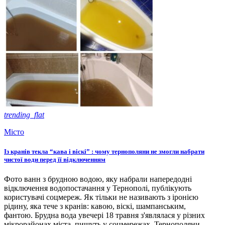
trending_flat
Місто
Із кранів текла “кава і віскі” : чому тернополяни не змогли набрати
чистої води перед її відключенням
Фото ванн з брудною водою, яку набрали напередодні
відключення водопостачання у Тернополі, публікують
користувачі соцмереж. Як тільки не називають з іронією
рідину, яка тече з кранів: кавою, віскі, шампанським,
фантою. Брудна вода увечері 18 травня з'являлася у різних
мікрорайонах міста, пишуть у соцмережах. Тернополяни