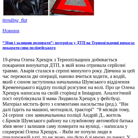
trending_flat
Новини
“Збив і залишив помирати”: потерпіла у ДТП на Тернопільщині вимагає
покарати сина поліцейського
19-річна Олена Хрещук з Тернопільщини добивається
покарання винуватця ДТП, в якій вона отримала серйозні
травми. Аварія сталася в серпні минулого року. Дівчина за цей
час пережила дві операції, наново вчиться ходити, а водій,
який є сином заступника начальника Шумського відділення
Кременецького відділу поліції розгулює на волі. Про це Олена
Хрещук написала на своїй сторінці в Instagram. Аналогічний
пост опублікувала її мама Людмила Хрещук у фейсбуці.
Матеріал містить фото з елементами насильства (ред.). “Він
далі їздить на машині, мотоциклі, тракторі” “8 місяців тому,
24 серпня син замначальника поліції Андрій Д., житель
с.Бриків Шумського району на службовому автомобілі батька
збив мене і залишив саму помирати на вулиці, - написала у
соцмережі Олена Хрещук. - Якби не почули люди в
придорожній хаті, то не знаю, що було б зі мною до ранку. У