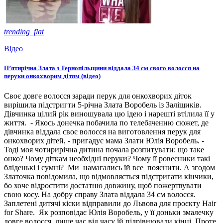
trending_flat
Відео
П’ятирічна Злата з Тернопільщини віддала 34 см свого волосся на
перуки онкохворим дітям (відео)
Своє довге волосся заради перук для онкохворих діток
вирішила підстригти 5-річна Злата Воробель із Заліщиків.
Дівчинка цілий рік виношувала цю ідею і нарешті втілила її у
життя. - Якось донечка побачила по телебаченню сюжет, де
дівчинка віддала своє волосся на виготовлення перук для
онкохворих дітей, - пригадує мама Злати Юлія Воробель. -
Тоді моя чотирирічна дитина почала розпитувати: що таке
онко? Чому діткам необхідні перуки? Чому її ровесники такі
бліденькі і сумні? Ми намагались їй все пояснити. А згодом
Златочка повідомила, що відмовляється підстригати кінчики,
бо хоче відростити достатню довжину, щоб пожертвувати
свою косу. На добру справу Злата віддала 34 см волосся.
Заплетені дитячі кіски відправили до Львова для проєкту Hair
for Share. Як розповідає Юлія Воробель, у її доньки змалечку
довге волосся, лише час від часу їй підрівнювали кінці. Проте