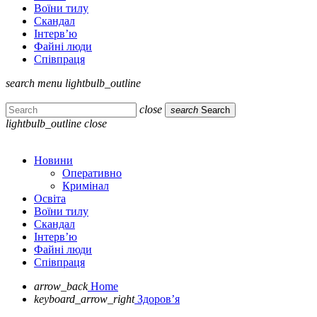
Воїни тилу
Скандал
Інтерв’ю
Файні люди
Співпраця
search
menu
lightbulb_outline
close
search
Search
lightbulb_outline
close
Новини
Оперативно
Кримінал
Освіта
Воїни тилу
Скандал
Інтерв’ю
Файні люди
Співпраця
arrow_back
Home
keyboard_arrow_right
Здоров’я