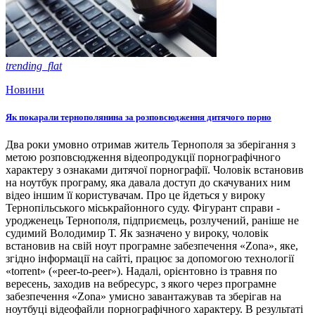
trending_flat
Новини
Як покарали тернополянина за розповсюдження дитячого порно
Два роки умовно отримав житель Тернополя за зберігання з
метою розповсюдження відеопродукції порнографічного
характеру з ознаками дитячої порнографії. Чоловік встановив
на ноутбук програму, яка давала доступ до скачуваних ним
відео іншим її користувачам. Про це йдеться у вироку
Тернопільського міськрайонного суду. Фігурант справи -
уродженець Тернополя, підприємець, розлучений, раніше не
судимий Володимир Т. Як зазначено у вироку, чоловік
встановив на свій ноут програмне забезпечення «Zona», яке,
згідно інформації на сайті, працює за допомогою технології
«torrent» («peer-to-peer»). Надалі, орієнтовно із травня по
вересень, заходив на вебресурс, з якого через програмне
забезпечення «Zona» умисно завантажував та зберігав на
ноутбуці відеофайли порнографічного характеру. В результаті