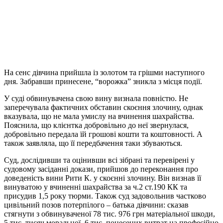
На сенс дівчина прийшла із золотом та грішми наступного
дня. Забравши принесене, “ворожка” зникла з місця події.
У суді обвинувачена свою вину визнала повністю. Не
заперечувала фактичних обставин скоєння злочину, однак
вказувала, що не мала умислу на вчинення шахрайства.
Пояснила, що клієнтка добровільно до неї звернулася,
добровільно передала їй грошові кошти та коштовності. А
також заявляла, що її передбачення таки збуваються.
Суд, дослідивши та оцінивши всі зібрані та перевірені у
судовому засіданні докази, прийшов до переконання про
доведеність вини Рити К. у скоєнні злочину. Він визнав її
винуватою у вчиненні шахрайства за ч.2 ст.190 КК та
присудив 1,5 року тюрми. Також суд задовольнив частково
цивільний позов потерпілого – батька дівчини: сказав
стягнути з обвинуваченої 78 тис. 976 грн матеріальної шкоди,
5 тис. тисяч моральної, 6 тис. понесених витрат на професійно