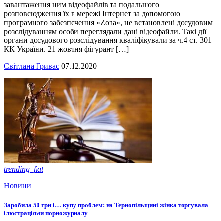
завантаження ним відеофайлів та подальшого
розповсюдження їх в мережі Інтернет за допомогою
програмного забезпечення «Zona», не встановлені досудовим
розслідуванням особи переглядали дані відеофайли. Такі дії
органи досудового розслідування кваліфікували за ч.4 ст. 301
КК України. 21 жовтня фігурант […]
Світлана Гривас
07.12.2020
trending_flat
Новини
Заробила 50 грн і… купу проблем: на Тернопільщині жінка торгувала
ілюстраціями порножурналу