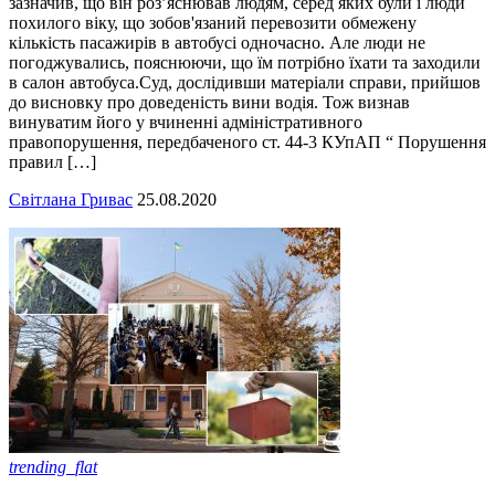
зазначив, що він роз’яснював людям, серед яких були і люди
похилого віку, що зобов'язаний перевозити обмежену
кількість пасажирів в автобусі одночасно. Але люди не
погоджувались, пояснюючи, що їм потрібно їхати та заходили
в салон автобуса.Суд, дослідивши матеріали справи, прийшов
до висновку про доведеність вини водія. Тож визнав
винуватим його у вчиненні адміністративного
правопорушення, передбаченого ст. 44-3 КУпАП “ Порушення
правил […]
Світлана Гривас
25.08.2020
trending_flat