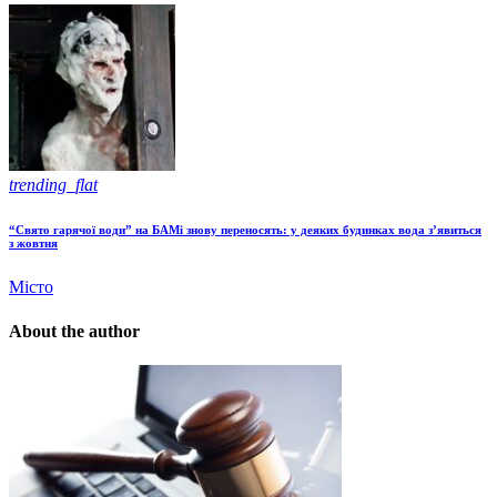
trending_flat
“Свято гарячої води” на БАМі знову переносять: у деяких будинках вода з’явиться
з жовтня
Місто
About the author