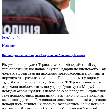
trending_flat
Новини
Як покарали чоловіка, який вкусив і побив поліцейського
Рік умовно присудив Тернопільський міськрайонний суд
тернополянину, що напав, вкусив і вдарив поліцейського. Так
чоловік відреагував на прохання правоохоронців припинити
порушувати громадський спокій.Про це йдеться у вироку
суду. Як випливає з нього, 16 червня 2020 року поліцейські
отримали повідомлення, що у дворі будинку на Миру,3
невідомі особи шумлять і підозріло себе поводять. Отримавши
таке повідомлення, працівники патрульної поліції виїхали за
вказаною адресою. Там виявили двох чоловіків, які агресивно
поводились, лаялись. Їх просили заспокоїтись, на що вони не
реагували. Врешті один із них, перебуваючи ще й у стані