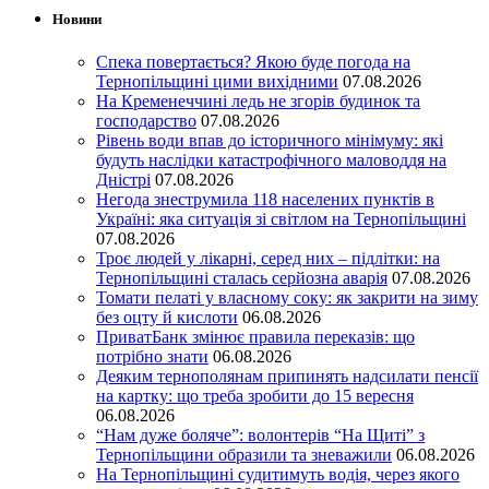
Новини
Спека повертається? Якою буде погода на
Тернопільщині цими вихідними
07.08.2026
На Кременеччині ледь не згорів будинок та
господарство
07.08.2026
Рівень води впав до історичного мінімуму: які
будуть наслідки катастрофічного маловоддя на
Дністрі
07.08.2026
Негода знеструмила 118 населених пунктів в
Україні: яка ситуація зі світлом на Тернопільщині
07.08.2026
Троє людей у лікарні, серед них – підлітки: на
Тернопільщині сталась серйозна аварія
07.08.2026
Томати пелаті у власному соку: як закрити на зиму
без оцту й кислоти
06.08.2026
ПриватБанк змінює правила переказів: що
потрібно знати
06.08.2026
Деяким тернополянам припинять надсилати пенсії
на картку: що треба зробити до 15 вересня
06.08.2026
“Нам дуже боляче”: волонтерів “На Щиті” з
Тернопільщини образили та зневажили
06.08.2026
На Тернопільщині судитимуть водія, через якого