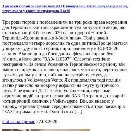
Три роки тюрми за смертельне ДТП: покарали п’яного винуватця аварії,
через якого у свято постраждало 4 осіб
Три роки тюрми з позбавленням на три роки права керування
дав Тернопільський міськрайонний суд винуватцю аварії, що
сталась вранці 8 березня 2020 на автодорозі «Стрий-
Тернопіль-Кропивницький-Знам`янка». Тоді у аварії
постраждало четверо дорослих та одна дитина.Про це йдеться
у вироку суду від 21 серпня, оприлюдненому в ЄДРСР 26
серпня. Відповідно до його даних, фігурант справи був
п’яним, а його авто “ЗАЗ- 110307” (Славута) технічно
несправним. За селом Романівка Тернопільського району він
змінив напрямок авто вліво, внаслідок чого авто, перетнувши
вузьку суцільну лінію, виїхало на зустрічну смугу, де
зіткнулось з Volkswagen Vento. Як повідомляла тоді поліція,
автівку занесло на мокрому асфальті на смугу зустрічного
руху. У результаті ДТП тілесні ушкодження, переломи
отримали водій та троє пасажирів ЗАЗ. Потрапив до лікарні і
чотирирічний хлопчик з Volkswagenа. Він, як вказано у
вироку, отримав травми середньої тяжкості, а троє пасажирів
“ЗАЗ” отримали тяжкі. Один із них […]
Світлана Гривас
27.08.2020