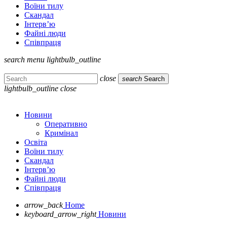
Воїни тилу
Скандал
Інтерв’ю
Файні люди
Співпраця
search
menu
lightbulb_outline
close
search
Search
lightbulb_outline
close
Новини
Оперативно
Кримінал
Освіта
Воїни тилу
Скандал
Інтерв’ю
Файні люди
Співпраця
arrow_back
Home
keyboard_arrow_right
Новини