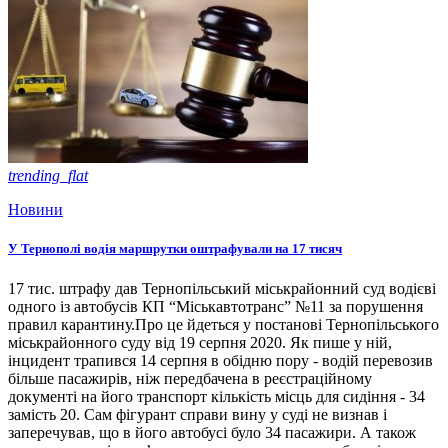
trending_flat
Новини
У Тернополі водія маршрутки оштрафували на 17 тисяч
17 тис. штрафу дав Тернопільський міськрайонний суд водієві
одного із автобусів КП “Міськавтотранс” №11 за порушення
правил карантину.Про це йдеться у постанові Тернопільського
міськрайонного суду від 19 серпня 2020. Як пише у ній,
інцидент трапився 14 серпня в обідню пору - водій перевозив
більше пасажирів, ніж передбачена в реєстраційному
документі на його транспорт кількість місць для сидіння - 34
замість 20. Сам фігурант справи вину у суді не визнав і
заперечував, що в його автобусі було 34 пасажири. А також