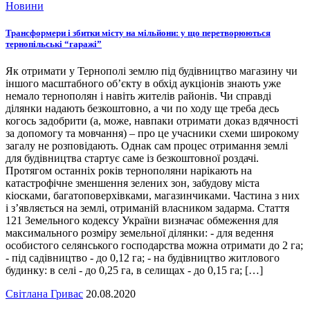
Новини
Трансформери і збитки місту на мільйони: у що перетворюються
тернопільські “гаражі”
Як отримати у Тернополі землю під будівництво магазину чи
іншого масштабного об’єкту в обхід аукціонів знають уже
немало тернополян і навіть жителів районів. Чи справді
ділянки надають безкоштовно, а чи по ходу ще треба десь
когось задобрити (а, може, навпаки отримати доказ вдячності
за допомогу та мовчання) – про це учасники схеми широкому
загалу не розповідають. Однак сам процес отримання землі
для будівництва стартує саме із безкоштовної роздачі.
Протягом останніх років тернополяни нарікають на
катастрофічне зменшення зелених зон, забудову міста
кіосками, багатоповерхівками, магазинчиками. Частина з них
і з’являється на землі, отриманій власником задарма. Стаття
121 Земельного кодексу України визначає обмеження для
максимального розміру земельної ділянки: - для ведення
особистого селянського господарства можна отримати до 2 га;
- під садівництво - до 0,12 га; - на будівництво житлового
будинку: в селі - до 0,25 га, в селищах - до 0,15 га; […]
Світлана Гривас
20.08.2020