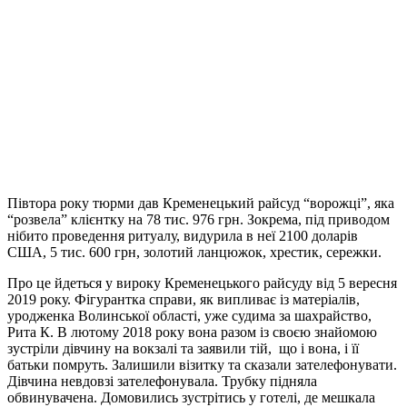
Півтора року тюрми дав Кременецький райсуд “ворожці”, яка
“розвела” клієнтку на 78 тис. 976 грн. Зокрема, під приводом
нібито проведення ритуалу, видурила в неї 2100 доларів
США, 5 тис. 600 грн, золотий ланцюжок, хрестик, сережки.
Про це йдеться у вироку Кременецького райсуду від 5 вересня
2019 року. Фігурантка справи, як випливає із матеріалів,
уродженка Волинської області, уже судима за шахрайство,
Рита К. В лютому 2018 року вона разом із своєю знайомою
зустріли дівчину на вокзалі та заявили тій, що і вона, і її
батьки помруть. Залишили візитку та сказали зателефонувати.
Дівчина невдовзі зателефонувала. Трубку підняла
обвинувачена. Домовились зустрітись у готелі, де мешкала