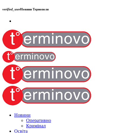
verified_user
Новини Тернополя
Новини
Оперативно
Кримінал
Освіта