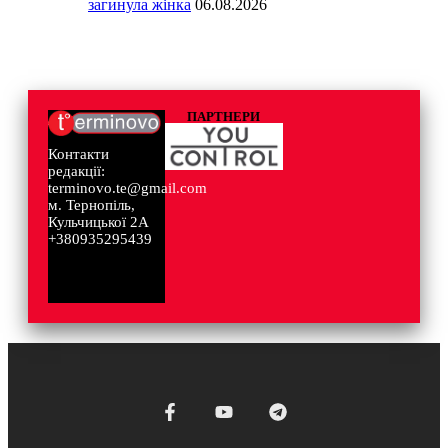
загинула жінка
06.08.2026
ПАРТНЕРИ
Контакти
редакції:
terminovo.te@gmail.com
м. Тернопіль,
Кульчицької 2А
+380935295439