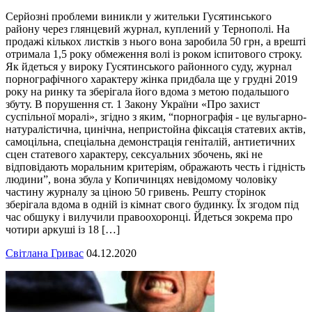
Серйозні проблеми виникли у жительки Гусятинського
району через глянцевий журнал, куплений у Тернополі. На
продажі кількох листків з нього вона заробила 50 грн, а врешті
отримала 1,5 року обмеження волі із роком іспитового строку.
Як йдеться у вироку Гусятинського районного суду, журнал
порнографічного характеру жінка придбала ще у грудні 2019
року на ринку та зберігала його вдома з метою подальшого
збуту. В порушення ст. 1 Закону України «Про захист
суспільної моралі», згідно з яким, “порнографія - це вульгарно-
натуралістична, цинічна, непристойна фіксація статевих актів,
самоцільна, спеціальна демонстрація геніталій, антиетичних
сцен статевого характеру, сексуальних збочень, які не
відповідають моральним критеріям, ображають честь і гідність
людини”, вона збула у Копичинцях невідомому чоловіку
частину журналу за ціною 50 гривень. Решту сторінок
зберігала вдома в одній із кімнат свого будинку. Їх згодом під
час обшуку і вилучили правоохоронці. Йдеться зокрема про
чотири аркуші із 18 […]
Світлана Гривас
04.12.2020