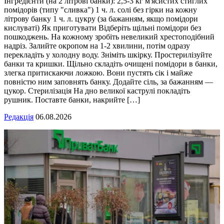
Інгредієнти (на 2 літрові банки): 2,5-3 кг м'ясистих стиглих
помідорів (типу "сливка") 1 ч. л. солі без гірки на кожну
літрову банку 1 ч. л. цукру (за бажанням, якщо помідори
кислуваті) Як приготувати Відберіть щільні помідори без
пошкоджень. На кожному зробіть невеликий хрестоподібний
надріз. Залийте окропом на 1-2 хвилини, потім одразу
перекладіть у холодну воду. Зніміть шкірку. Простерилізуйте
банки та кришки. Щільно складіть очищені помідори в банки,
злегка притискаючи ложкою. Вони пустять сік і майже
повністю ним заповнять банку. Додайте сіль, за бажанням —
цукор. Стерилізація На дно великої каструлі покладіть
рушник. Поставте банки, накрийте […]
Редакція
06.08.2026