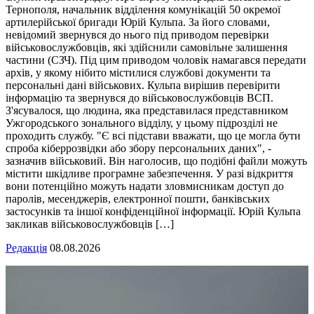
Тернополя, начальник відділення комунікацій 50 окремої
артилерійської бригади Юрій Кульпа. За його словами,
невідомий звернувся до нього під приводом перевірки
військовослужбовців, які здійснили самовільне залишення
частини (СЗЧ). Під цим приводом чоловік намагався передати
архів, у якому нібито містилися службові документи та
персональні дані військових. Кульпа вирішив перевірити
інформацію та звернувся до військовослужбовців ВСП.
З'ясувалося, що людина, яка представилася представником
Ужгородського зонального відділу, у цьому підрозділі не
проходить службу. "Є всі підстави вважати, що це могла бути
спроба кіберрозвідки або збору персональних даних", -
зазначив військовий. Він наголосив, що подібні файли можуть
містити шкідливе програмне забезпечення. У разі відкриття
вони потенційно можуть надати зловмисникам доступ до
паролів, месенджерів, електронної пошти, банківських
застосунків та іншої конфіденційної інформації. Юрій Кульпа
закликав військовослужбовців […]
Редакція
08.08.2026