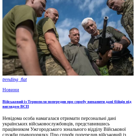
trending_flat
Новини
Військовий із Тернополя попередив про спробу виманити дані бійців під
виглядом ВСП
Невідома особа намагалася отримати персональні дані
українських військовослужбовців, представившись
працівником Ужгородського зонального відділу Військової
служби правопорядку. Про спробу попередив військовий із