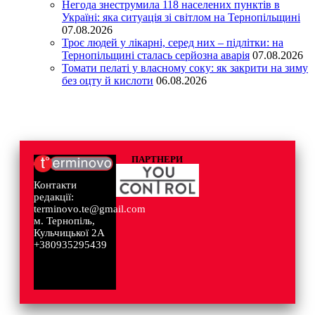
Негода знеструмила 118 населених пунктів в
Україні: яка ситуація зі світлом на Тернопільщині
07.08.2026
Троє людей у лікарні, серед них – підлітки: на
Тернопільщині сталась серйозна аварія
07.08.2026
Томати пелаті у власному соку: як закрити на зиму
без оцту й кислоти
06.08.2026
ПАРТНЕРИ
Контакти
редакції:
terminovo.te@gmail.com
м. Тернопіль,
Кульчицької 2А
+380935295439