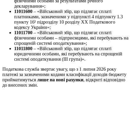
фізичними особами за результатами річного
декларування»;
11011600
– «Військовий збір, що підлягає сплаті
платниками, зазначеними у підпункті 4 підпункту 1.3
пункту 16¹ підрозділу 10 розділу ХХ Податкового
кодексу України»;
11011700
– «Військовий збір, що підлягає сплаті
фізичними особами – підприємцями, які перебувають на
спрощеній системі оподаткування»;
11011800
– «Військовий збір, що підлягає сплаті
юридичними особами, які перебувають на спрощеній
системі оподаткування (ІІІ група)».
Податкова служба звертає увагу, що з 1 липня 2026 року
платежі за зазначеними кодами класифікації доходів бюджету
прийматимуться
лише на нові рахунки
, відкриті відповідно
до внесених змін.