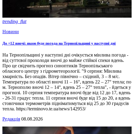
trending_flat
Новини
До +12 вночі: якою буде погода на Тернопільщині у наступні дні
На Тернопільщині у наступні дні очікується мінлива погода -
від суттєвої прохолоди вночі до майже стійкої спеки вдень.
Про це свідчить прогноз синоптиків Тернопільського
обласного центру з гідрометеорології. "9 серпня: Мінлива
хмарність. Без опадів. Вітер північно – східний, 3 – 8 м/с.
Температура по області вночі 11 – 16°, вдень 22 – 27° тепла; по
м. Тернополю вночі 12 – 14°, вдень 25 – 27° тепла", - йдеться у
прогнозі. 10 серпня температура вночі буде від 12 до 17, вдень
- 26-31 градус тепла. 11 серпня вночі буде від 15 до 20, а вдень
стовпчики термометрів підніматимуться від 25 до 30 градусів
тепла. https://terminovo.te.ua/news/142953/
Редакція
08.08.2026