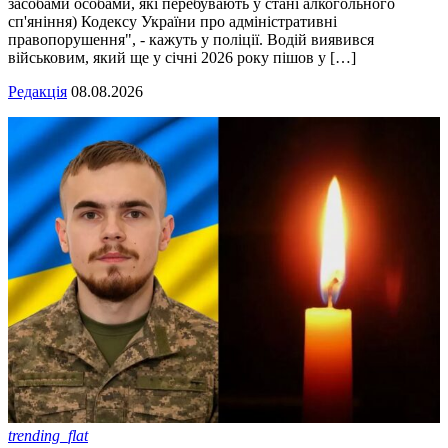
засобами особами, які перебувають у стані алкогольного
сп'яніння) Кодексу України про адміністративні
правопорушення", - кажуть у поліції. Водій виявився
військовим, який ще у січні 2026 року пішов у […]
Редакція
08.08.2026
trending_flat