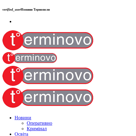
verified_user
Новини Тернополя
Новини
Оперативно
Кримінал
Освіта