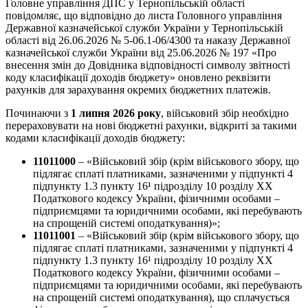
Головне управління ДПС у Тернопільській області
повідомляє, що відповідно до листа Головного управління
Державної казначейської служби України у Тернопільській
області від 26.06.2026 № 5-06.1-06/4300 та наказу Державної
казначейської служби України від 25.06.2026 № 197 «Про
внесення змін до Довідника відповідності символу звітності
коду класифікації доходів бюджету» оновлено реквізити
рахунків для зарахування окремих бюджетних платежів.
Починаючи з
1 липня 2026 року
, військовий збір необхідно
перераховувати на нові бюджетні рахунки, відкриті за такими
кодами класифікації доходів бюджету:
11011000
– «Військовий збір (крім військового збору, що
підлягає сплаті платниками, зазначеними у підпункті 4
підпункту 1.3 пункту 16¹ підрозділу 10 розділу ХХ
Податкового кодексу України, фізичними особами –
підприємцями та юридичними особами, які перебувають
на спрощеній системі оподаткування)»;
11011001
– «Військовий збір (крім військового збору, що
підлягає сплаті платниками, зазначеними у підпункті 4
підпункту 1.3 пункту 16¹ підрозділу 10 розділу ХХ
Податкового кодексу України, фізичними особами –
підприємцями та юридичними особами, які перебувають
на спрощеній системі оподаткування), що сплачується