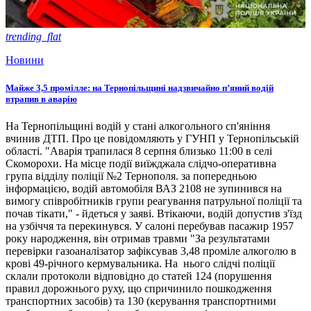
trending_flat
Новини
Майже 3,5 промілле: на Тернопільщині надзвичайно п’яний водій
втрапив в аварію
На Тернопільщині водій у стані алкогольного сп'яніння
вчинив ДТП. Про це повідомляють у ГУНП у Тернопільській
області. "Аварія трапилася 8 серпня близько 11:00 в селі
Скоморохи. На місце події виїжджала слідчо-оперативна
група відділу поліції №2 Тернополя. за попередньою
інформацією, водій автомобіля ВАЗ 2108 не зупинився на
вимогу співробітників групи реагування патрульної поліції та
почав тікати," - йдеться у заяві. Втікаючи, водій допустив з'їзд
на узбіччя та перекинувся. У салоні перебував пасажир 1957
року народження, він отримав травми "За результатами
перевірки газоаналізатор зафіксував 3,48 проміле алкоголю в
крові 49-річного кермувальника. На нього слідчі поліції
склали протоколи відповідно до статей 124 (порушення
правил дорожнього руху, що спричинило пошкодження
транспортних засобів) та 130 (керування транспортними