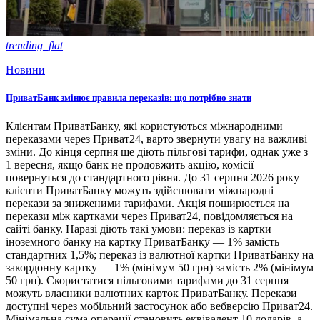
trending_flat
Новини
ПриватБанк змінює правила переказів: що потрібно знати
Клієнтам ПриватБанку, які користуються міжнародними
переказами через Приват24, варто звернути увагу на важливі
зміни. До кінця серпня ще діють пільгові тарифи, однак уже з
1 вересня, якщо банк не продовжить акцію, комісії
повернуться до стандартного рівня. До 31 серпня 2026 року
клієнти ПриватБанку можуть здійснювати міжнародні
перекази за зниженими тарифами. Акція поширюється на
перекази між картками через Приват24, повідомляється на
сайті банку. Наразі діють такі умови: переказ із картки
іноземного банку на картку ПриватБанку — 1% замість
стандартних 1,5%; переказ із валютної картки ПриватБанку на
закордонну картку — 1% (мінімум 50 грн) замість 2% (мінімум
50 грн). Скористатися пільговими тарифами до 31 серпня
можуть власники валютних карток ПриватБанку. Перекази
доступні через мобільний застосунок або вебверсію Приват24.
Мінімальна сума операції становить еквівалент 10 доларів, а