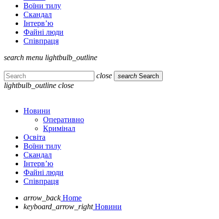
Воїни тилу
Скандал
Інтерв’ю
Файні люди
Співпраця
search
menu
lightbulb_outline
close
search
Search
lightbulb_outline
close
Новини
Оперативно
Кримінал
Освіта
Воїни тилу
Скандал
Інтерв’ю
Файні люди
Співпраця
arrow_back
Home
keyboard_arrow_right
Новини