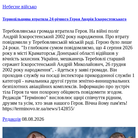
Небесне військо
Тернопільщина втратила 24-річного Героя Андрія Іскоростенського
Теребовлянська громада втратила Героя. На війні поліг
Андрій Іскоростенський 2002 року народження. Про втрату
повідомили у Теребовлянській міській раді. Герою було лише
24 роки. "Із глибоким сумом повідомляємо, що 4 серпня 2026
року в місті Краматорськ Донецької області відійшов у
вічність захисник України, мешканець Теребовлі старший
сержант Іскоростенський Андрій Миколайович, 26 грудня
2002 року народження", - йдеться у заяві громади. Він
проходив службу на посаді інспектора прикордонної служби 1
категорії - начальника другої групи зенітно-винищувальних
безпілотних авіаційних комплексів. Інформацію про зустріч
тіла Героя та чин похорону обіцяють повідомити згодом.
Редакція "Терміново" висловлює щирі співчуття рідним,
друзям та усім, хто знав нашого Героя. Вічна йому пам'ять!
https://terminovo.te.ua/news/142855/
Редакція
08.08.2026