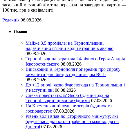
загальний місячний ліміт на перекази на закордонні картки —
100 тис. грн в еквіваленті.
Редакція
06.08.2026
Новини
Майже 3,5 промілле: на Тернопільщині
надзвичайно п’яний водій втрапив в аварію
08.08.2026
Тернопільщина втратила 24-річного Героя Андрія
Іскоростенського
08.08.2026
Військовий із Тернополя попередив про спробу
виманити дані бійців під виглядом ВСП
08.08.2026
До +12 вночі: якою буде погода на Тернопільщині
у наступні дні
08.08.2026
Спека повертається? Якою буде погода на
Тернопільщині цими вихідними
07.08.2026
На Кременеччині ледь не згорів будинок та
господарство
07.08.2026
Рівень води впав до історичного мінімуму: які
будуть наслідки катастрофічного маловоддя на
Дністрі
07.08.2026