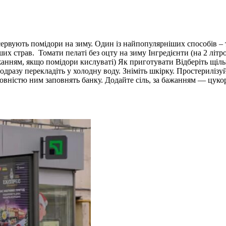
сервують помідори на зиму. Один із найпопулярніших способів – т
ших страв. Томати пелаті без оцту на зиму Інгредієнти (на 2 літро
а бажанням, якщо помідори кислуваті) Як приготувати Відберіть щ
одразу перекладіть у холодну воду. Зніміть шкірку. Простериліз
овністю ним заповнять банку. Додайте сіль, за бажанням — цукор