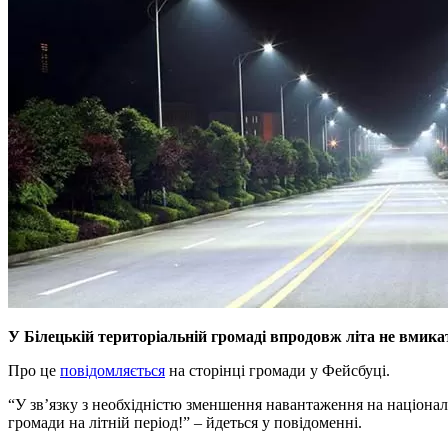
У Білецькій територіальній громаді впродовж літа не вмика
Про це
повідомляється
на сторінці громади у Фейсбуці.
“У зв’язку з необхідністю зменшення навантаження на націонал
громади на літній період!” – йдеться у повідоменні.