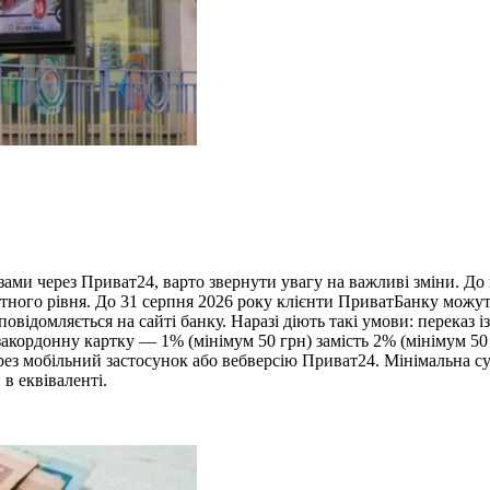
ми через Приват24, варто звернути увагу на важливі зміни. До к
артного рівня. До 31 серпня 2026 року клієнти ПриватБанку мож
відомляється на сайті банку. Наразі діють такі умови: переказ 
закордонну картку — 1% (мінімум 50 грн) замість 2% (мінімум 5
з мобільний застосунок або вебверсію Приват24. Мінімальна сума
 в еквіваленті.