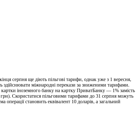
інця серпня ще діють пільгові тарифи, однак уже з 1 вересня,
уть здійснювати міжнародні перекази за зниженими тарифами.
із картки іноземного банку на картку ПриватБанку — 1% замість
0 грн). Скористатися пільговими тарифами до 31 серпня можуть
 операції становить еквівалент 10 доларів, а загальний