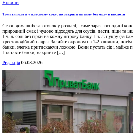
Новини
Томати пелаті у власному соку: як закрити на зиму без оцту й кислоти
Сезон домашніх заготовок у розпалі, і саме зараз господині кон
природний смак і чудово підходять для соусів, пасти, піци та ін
1 ч. л. солі без гірки на кожну літрову банку 1 ч. л. цукру (з
хрестоподібний надріз. Залийте окропом на 1-2 хвилини, потім 
банки, злегка притискаючи ложкою. Вони пустять сік і майже п
Поставте банки, накрийте […]
Редакція
06.08.2026