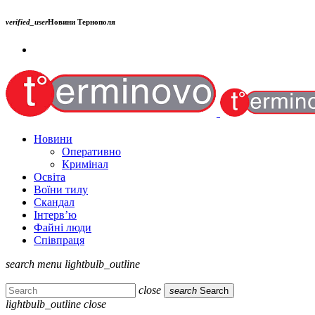
verified_user
Новини Тернополя
Новини
Оперативно
Кримінал
Освіта
Воїни тилу
Скандал
Інтерв’ю
Файні люди
Співпраця
search
menu
lightbulb_outline
close
search
Search
lightbulb_outline
close