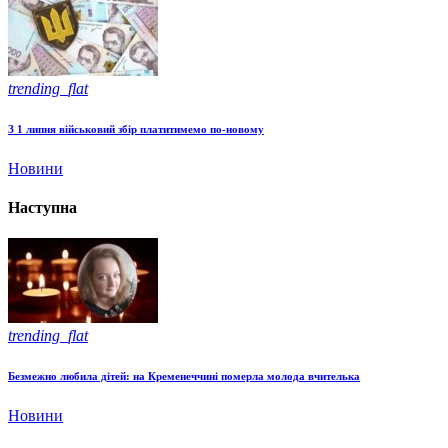
trending_flat
З 1 липня військовий збір платитимемо по-новому
Новини
Наступна
trending_flat
Безмежно любила дітей: на Кременеччині померла молода вчителька
Новини