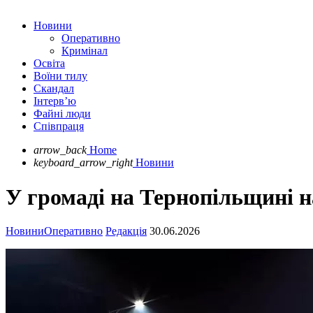
Новини
Оперативно
Кримінал
Освіта
Воїни тилу
Скандал
Інтерв’ю
Файні люди
Співпраця
arrow_back
Home
keyboard_arrow_right
Новини
У громаді на Тернопільщині н
Новини
Оперативно
Редакція
30.06.2026