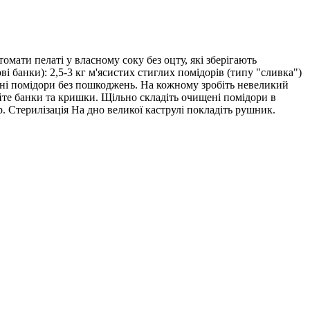
омати пелаті у власному соку без оцту, які зберігають
ві банки): 2,5-3 кг м'ясистих стиглих помідорів (типу "сливка")
ільні помідори без пошкоджень. На кожному зробіть невеликий
уйте банки та кришки. Щільно складіть очищені помідори в
. Стерилізація На дно великої каструлі покладіть рушник.