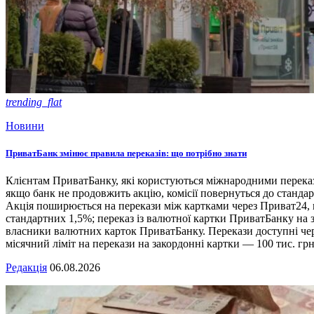
trending_flat
Новини
ПриватБанк змінює правила переказів: що потрібно знати
Клієнтам ПриватБанку, які користуються міжнародними переказа
якщо банк не продовжить акцію, комісії повернуться до станд
Акція поширюється на перекази між картками через Приват24, по
стандартних 1,5%; переказ із валютної картки ПриватБанку на 
власники валютних карток ПриватБанку. Перекази доступні чере
місячний ліміт на перекази на закордонні картки — 100 тис. грн
Редакція
06.08.2026