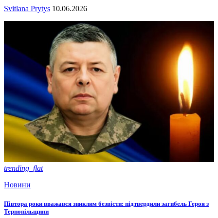
Svitlana Prytys
10.06.2026
trending_flat
Новини
Півтора роки вважався зниклим безвісти: підтвердили загибель Героя з
Тернопільщини