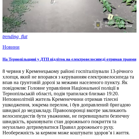
trending_flat
Новини
На Тернопільщині у ДТП підліток на електровелосипеді отримав травми
8 червня у Кременецькому районі госпіталізували 13-річного
хлопця, який не впорався з керуванням електровелосипеда та
впав на ґрунтовій дорозі за межами населеного пункту. Як
повідомляє Головне управління Національної поліції в
Тернопільській області, подія трапилася близько 19:20.
Неповнолітній житель Кременеччини отримав тілесні
ушкодження, зокрема перелом, і був доправлений бригадою
швидкої до медзакладу. Правоохоронці вкотре закликають
велосипедистів бути уважними, не перевищувати безпечну
швидкість, враховувати стан дорожнього покриття та
неухильно дотримуватися Правил дорожнього руху.
Необережність за кермом може коштувати здоров’я і життя.