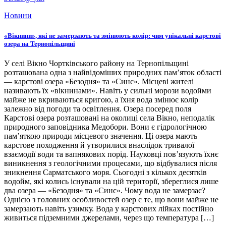
Новини
«Вікнини», які не замерзають та змінюють колір: чим унікальні карстові
озера на Тернопільщині
У селі Вікно Чортківського району на Тернопільщині
розташована одна з найвідоміших природних пам’яток області
— карстові озера «Безодня» та «Синє». Місцеві жителі
називають їх «вікнинами». Навіть у сильні морози водойми
майже не вкриваються кригою, а їхня вода змінює колір
залежно від погоди та освітлення. Озера посеред поля
Карстові озера розташовані на околиці села Вікно, неподалік
природного заповідника Медобори. Вони є гідрологічною
пам’яткою природи місцевого значення. Ці озера мають
карстове походження й утворилися внаслідок тривалої
взаємодії води та вапнякових порід. Науковці пов’язують їхнє
виникнення з геологічними процесами, що відбувалися після
зникнення Сарматського моря. Сьогодні з кількох десятків
водойм, які колись існували на цій території, збереглися лише
два озера — «Безодня» та «Синє». Чому вода не замерзає?
Однією з головних особливостей озер є те, що вони майже не
замерзають навіть узимку. Вода у карстових лійках постійно
живиться підземними джерелами, через що температура […]