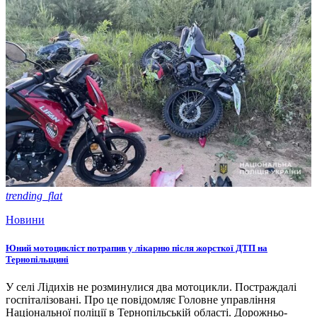
trending_flat
Новини
Юний мотоцикліст потрапив у лікарню після жорсткої ДТП на
Тернопільщині
У селі Лідихів не розминулися два мотоцикли. Постраждалі
госпіталізовані. Про це повідомляє Головне управління
Національної поліції в Тернопільській області. Дорожньо-