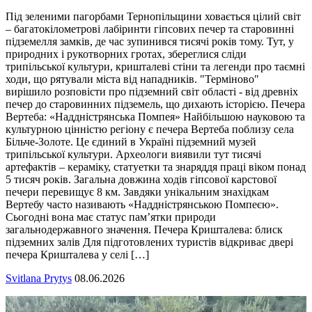
Під зеленими пагорбами Тернопільщини ховається цілий світ
– багатокілометрові лабіринти гіпсових печер та старовинні
підземелля замків, де час зупинився тисячі років тому. Тут, у
природних і рукотворних гротах, збереглися сліди
трипільської культури, кришталеві стіни та легенди про таємні
ходи, що рятували міста від нападників. "Терміново"
вирішило розповісти про підземний світ області - від древніх
печер до старовинних підземель, що дихають історією. Печера
Вертеба: «Наддністрянська Помпея» Найбільшою науковою та
культурною цінністю регіону є печера Вертеба поблизу села
Більче-Золоте. Це єдиний в Україні підземний музей
трипільської культури. Археологи виявили тут тисячі
артефактів – кераміку, статуетки та знаряддя праці віком понад
5 тисяч років. Загальна довжина ходів гіпсової карстової
печери перевищує 8 км. Завдяки унікальним знахідкам
Вертебу часто називають «Наддністрянською Помпеєю».
Сьогодні вона має статус пам’ятки природи
загальнодержавного значення. Печера Кришталева: блиск
підземних залів Для підготовлених туристів відкриває двері
печера Кришталева у селі […]
Svitlana Prytys
08.06.2026