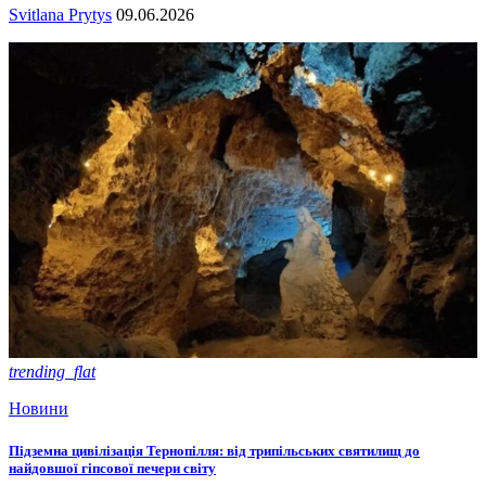
Svitlana Prytys
09.06.2026
trending_flat
Новини
Підземна цивілізація Тернопілля: від трипільських святилищ до
найдовшої гіпсової печери світу