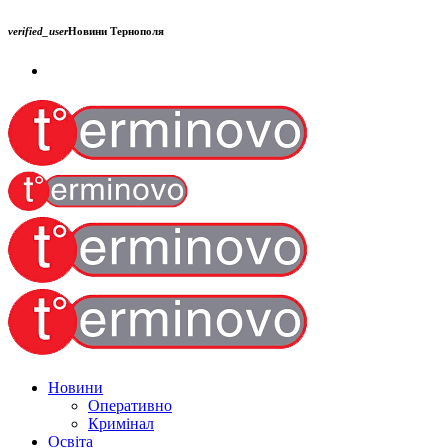
verified_user
Новини Тернополя
Новини
Оперативно
Кримінал
Освіта