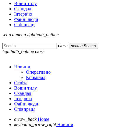
Воїни тилу
Скандал
Інтерв’ю
Файні люди
Співпраця
search
menu
lightbulb_outline
close
search
Search
lightbulb_outline
close
Новини
Оперативно
Кримінал
Освіта
Воїни тилу
Скандал
Інтерв’ю
Файні люди
Співпраця
arrow_back
Home
keyboard_arrow_right
Новини