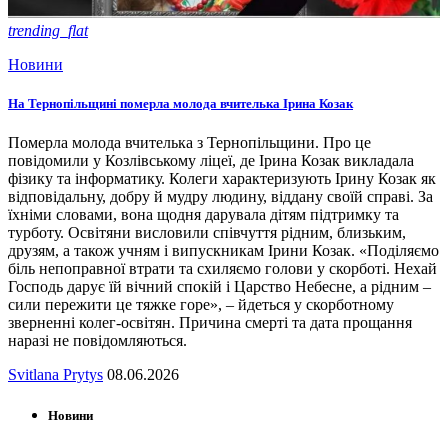
trending_flat
Новини
На Тернопільщині померла молода вчителька Ірина Козак
Померла молода вчителька з Тернопільщини. Про це
повідомили у Козлівському ліцеї, де Ірина Козак викладала
фізику та інформатику. Колеги характеризують Ірину Козак як
відповідальну, добру й мудру людину, віддану своїй справі. За
їхніми словами, вона щодня дарувала дітям підтримку та
турботу. Освітяни висловили співчуття рідним, близьким,
друзям, а також учням і випускникам Ірини Козак. «Поділяємо
біль непоправної втрати та схиляємо голови у скорботі. Нехай
Господь дарує їй вічний спокій і Царство Небесне, а рідним –
сили пережити це тяжке горе», – йдеться у скорботному
зверненні колег-освітян. Причина смерті та дата прощання
наразі не повідомляються.
Svitlana Prytys
08.06.2026
Новини