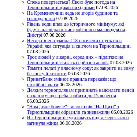
Спека повертається? Якою буде погода на
Тернопільщині цими вихідними
07.08.2026
На Кременеччині ледь не згорів будинок та
господарство
07.08.2026
Рівень води впав до історичного мінімуму: які
будуть наслідки катастрофічного маловоддя на
Дністрі
07.08.2026
Негода знеструмила 118 населених пунктів в
Україні: яка ситуація зі світлом на Тернопільщині
07.08.2026
Троє людей у лікарні, серед них – підлітки: на
Тернопільщині сталась серйозна аварія
07.08.2026
Томати пелаті у власному соку: як закрити на зиму
без оцту й кислоти
06.08.2026
ПриватБанк змінює правила переказів: що
потрібно знати
06.08.2026
Деяким тернополянам припинять надсилати пенсії
на картку: що треба зробити до 15 вересня
06.08.2026
“Нам дуже боляче”: волонтерів “На Щиті” з
Тернопільщини образили та зневажили
06.08.2026
На Тернопільщині судитимуть водія, через якого
загинула жінка
06.08.2026