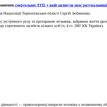
вчинення
смертельної ДТП, у якій загинули двоє рятувальни
 Нацполіції Тернопільської області Сергій Зюбаненко.
 зустрічного руху та протаранив легковик, забравши життя двох
о спричинило загибель кількох осіб (ч. 4 ст. 286¹ КК України).
о діяльності — правоохоронці викрили чоловіка у незаконному об