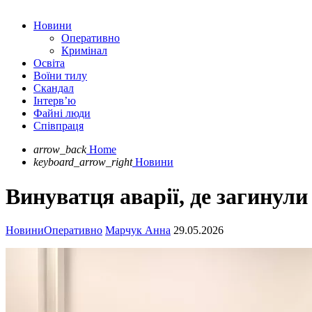
Новини
Оперативно
Кримінал
Освіта
Воїни тилу
Скандал
Інтерв’ю
Файні люди
Співпраця
arrow_back
Home
keyboard_arrow_right
Новини
Винуватця аварії, де загинул
Новини
Оперативно
Марчук Анна
29.05.2026