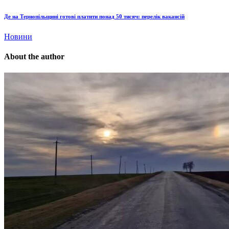
Де на Тернопільщині готові платити понад 50 тисяч: перелік вакансій
Новини
About the author