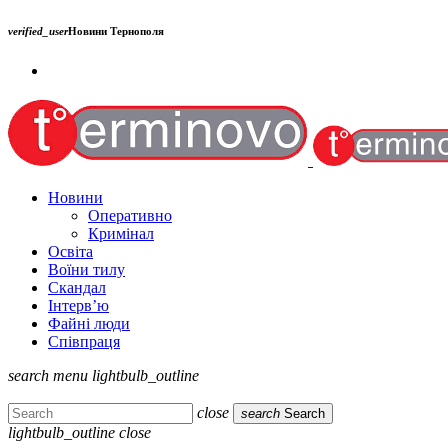
verified_user
Новини Тернополя
Новини
Оперативно
Кримінал
Освіта
Воїни тилу
Скандал
Інтерв’ю
Файні люди
Співпраця
search
menu
lightbulb_outline
close
search
Search
lightbulb_outline
close