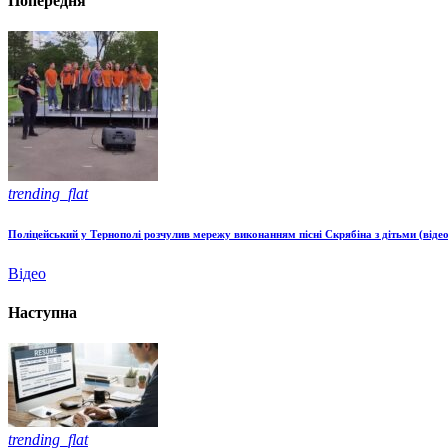
Попередня
trending_flat
Поліцейський у Тернополі розчулив мережу виконанням пісні Скрябіна з дітьми (відео
Відео
Наступна
trending_flat