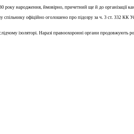
 року народження, ймовірно, причетний ще й до організації кана
у спільнику офіційно оголошено про підозру за ч. 3 ст. 332 КК 
лідчому ізоляторі. Наразі правоохоронні органи продовжують роз