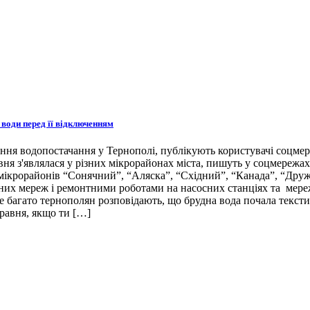
ї води перед її відключенням
я водопостачання у Тернополі, публікують користувачі соцмереж.
вня з'являлася у різних мікрорайонах міста, пишуть у соцмережах.
ікрорайонів “Сонячний”, “Аляска”, “Східний”, “Канада”, “Дружб
них мереж і ремонтними роботами на насосних станціях та мере
е багато тернополян розповідають, що брудна вода почала тексти 
травня, якщо ти […]