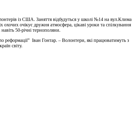
лонтерів із США. Заняття відбудуться у школі №14 на вул.Клима
сіх охочих очікує дружня атмосфера, цікаві уроки та спілкування
і навіть 50-річні тернополяни.
ло реформації” Іван Гонтар. –
Волонтери, які працюватимуть з
країн світу.