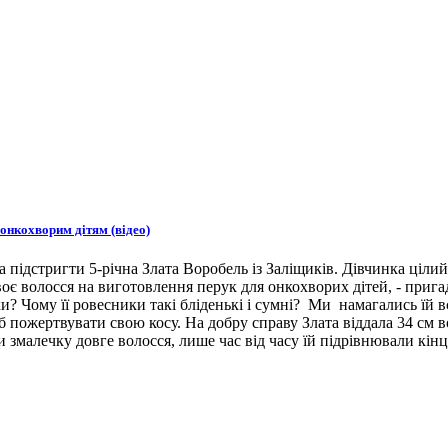
 онкохворим дітям (відео)
підстригти 5-річна Злата Воробель із Заліщиків. Дівчинка цілий 
воє волосся на виготовлення перук для онкохворих дітей, - приг
и? Чому її ровесники такі бліденькі і сумні? Ми намагались їй 
 пожертвувати свою косу. На добру справу Злата віддала 34 см во
и змалечку довге волосся, лише час від часу їй підрівнювали кінц