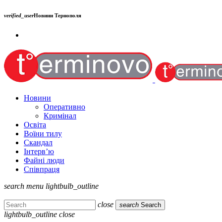
verified_user
Новини Тернополя
Новини
Оперативно
Кримінал
Освіта
Воїни тилу
Скандал
Інтерв’ю
Файні люди
Співпраця
search
menu
lightbulb_outline
close
search
Search
lightbulb_outline
close