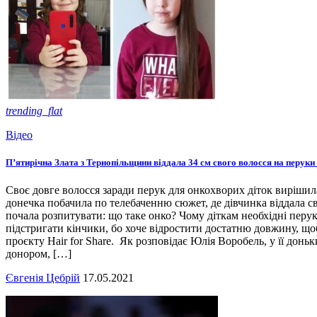
trending_flat
Відео
П’ятирічна Злата з Тернопільщини віддала 34 см свого волосся на перуки
Своє довге волосся заради перук для онкохворих діток вирішила 
донечка побачила по телебаченню сюжет, де дівчинка віддала с
почала розпитувати: що таке онко? Чому діткам необхідні перук
підстригати кінчики, бо хоче відростити достатню довжину, щоб
проєкту Hair for Share. Як розповідає Юлія Воробель, у її доньк
донором, […]
Євгенія Цебрій
17.05.2021