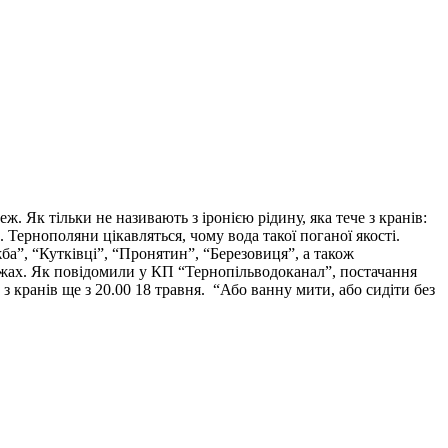
 Як тільки не називають з іронією рідину, яка тече з кранів:
 Тернополяни цікавляться, чому вода такої поганої якості.
а”, “Кутківці”, “Пронятин”, “Березовиця”, а також
жах. Як повідомили у КП “Тернопільводоканал”, постачання
з кранів ще з 20.00 18 травня. “Або ванну мити, або сидіти без