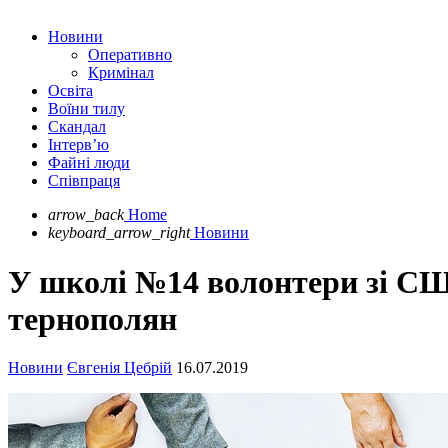
Новини
Оперативно
Кримінал
Освіта
Воїни тилу
Скандал
Інтерв’ю
Файні люди
Співпраця
arrow_back
Home
keyboard_arrow_right
Новини
У школі №14 волонтери зі СШ
тернополян
Новини
Євгенія Цебрій
16.07.2019