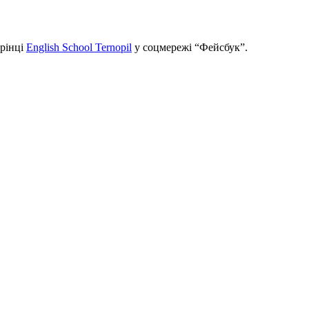
орінці
English School Ternopil
у соцмережі “Фейсбук”.