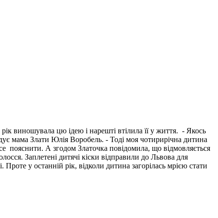
рік виношувала цю ідею і нарешті втілила її у життя. - Якось
адує мама Злати Юлія Воробель. - Тоді моя чотирирічна дитина
все пояснити. А згодом Златочка повідомила, що відмовляється
лосся. Заплетені дитячі кіски відправили до Львова для
і. Проте у останній рік, відколи дитина загорілась мрією стати