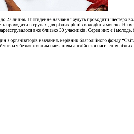
3 до 27 липня. П’ятиденне навчання будуть проводити шестеро во
удуть проходити в групах для різних рівнів володіння мовою. На в
и зареєструвалося вже близько 30 учасників. Серед них є і молодь, 
дин з організаторів навчання, керівник благодійного фонду “Світ
займається безкоштовним навчанням англійської населення різних 