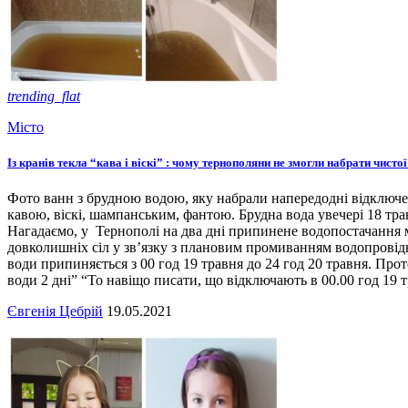
trending_flat
Місто
Із кранів текла “кава і віскі” : чому тернополяни не змогли набрати чисто
Фото ванн з брудною водою, яку набрали напередодні відключенн
кавою, віскі, шампанським, фантою. Брудна вода увечері 18 тра
Нагадаємо, у Тернополі на два дні припинене водопостачання м
довколишніх сіл у зв’язку з плановим промиванням водопровід
води припиняється з 00 год 19 травня до 24 год 20 травня. Прот
води 2 дні” “То навіщо писати, що відключають в 00.00 год 19 
Євгенія Цебрій
19.05.2021