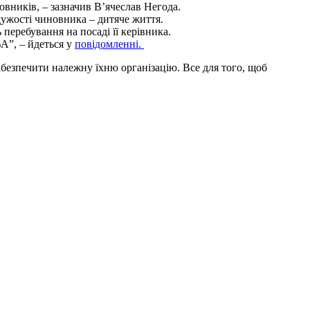
овників, – зазначив В’ячеслав Негода.
ужості чиновника – дитяче життя.
 перебування на посаді її керівника.
А”, – йдеться у
повідомленні.
абезпечити належну їхню організацію. Все для того, щоб