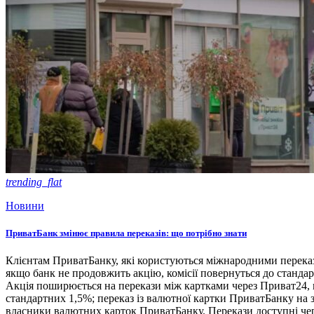
trending_flat
Новини
ПриватБанк змінює правила переказів: що потрібно знати
Клієнтам ПриватБанку, які користуються міжнародними переказа
якщо банк не продовжить акцію, комісії повернуться до станд
Акція поширюється на перекази між картками через Приват24, по
стандартних 1,5%; переказ із валютної картки ПриватБанку на 
власники валютних карток ПриватБанку. Перекази доступні чере