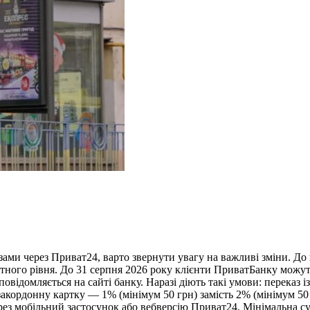
ми через Приват24, варто звернути увагу на важливі зміни. До к
артного рівня. До 31 серпня 2026 року клієнти ПриватБанку мож
відомляється на сайті банку. Наразі діють такі умови: переказ 
закордонну картку — 1% (мінімум 50 грн) замість 2% (мінімум 5
з мобільний застосунок або вебверсію Приват24. Мінімальна сума