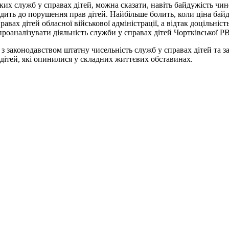
их служб у справах дітей, можна сказати, навіть байдужість чин
ить до порушення прав дітей. Найбільше болить, коли ціна байд
ах дітей обласної військової адміністрації, а відтак доцільність
аналізувати діяльність служби у справах дітей Чортківської РВ
з законодавством штатну чисельність служб у справах дітей та з
дітей, які опинилися у складних життєвих обставинах.