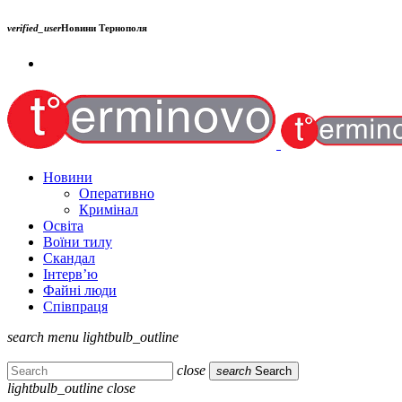
verified_user
Новини Тернополя
Новини
Оперативно
Кримінал
Освіта
Воїни тилу
Скандал
Інтерв’ю
Файні люди
Співпраця
search
menu
lightbulb_outline
close
search
Search
lightbulb_outline
close