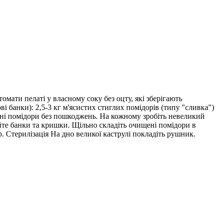
омати пелаті у власному соку без оцту, які зберігають
ві банки): 2,5-3 кг м'ясистих стиглих помідорів (типу "сливка")
ільні помідори без пошкоджень. На кожному зробіть невеликий
уйте банки та кришки. Щільно складіть очищені помідори в
. Стерилізація На дно великої каструлі покладіть рушник.