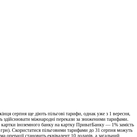
інця серпня ще діють пільгові тарифи, однак уже з 1 вересня,
уть здійснювати міжнародні перекази за зниженими тарифами.
із картки іноземного банку на картку ПриватБанку — 1% замість
0 грн). Скористатися пільговими тарифами до 31 серпня можуть
 операції становить еквівалент 10 доларів, а загальний