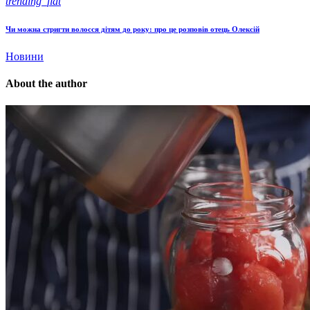
trending_flat
Чи можна стригти волосся дітям до року: про це розповів отець Олексій
Новини
About the author