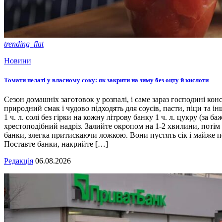
trending_flat
Новини
Томати пелаті у власному соку: як закрити на зиму без оцту й кислоти
Сезон домашніх заготовок у розпалі, і саме зараз господині кон
природний смак і чудово підходять для соусів, пасти, піци та ін
1 ч. л. солі без гірки на кожну літрову банку 1 ч. л. цукру (з
хрестоподібний надріз. Залийте окропом на 1-2 хвилини, потім 
банки, злегка притискаючи ложкою. Вони пустять сік і майже п
Поставте банки, накрийте […]
Редакція
06.08.2026