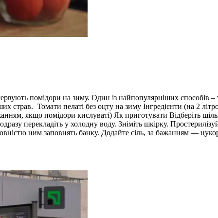
сервують помідори на зиму. Один із найпопулярніших способів – т
ших страв. Томати пелаті без оцту на зиму Інгредієнти (на 2 літро
а бажанням, якщо помідори кислуваті) Як приготувати Відберіть щ
одразу перекладіть у холодну воду. Зніміть шкірку. Простериліз
овністю ним заповнять банку. Додайте сіль, за бажанням — цукор