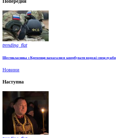
Попередня
trending_flat
Шестикласника з Кременця намагалися завербувати ворожі спецслужби
Новини
Наступна