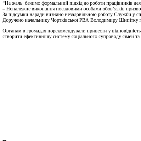
“На жаль, бачимо формальний підхід до роботи працівників деяк
– Неналежне виконання посадовими особами обов’язків призвод
За підсумки наради визнано незадовільною роботу Служби у справ
Доручено начальнику Чортківської РВА Володимиру Шипітку про
Органам в громадах порекомендували привести у відповідність 
створити ефективнішу систему соціального супроводу сімей та 