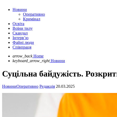
Новини
Оперативно
Кримінал
Освіта
Воїни тилу
Скандал
Інтерв’ю
Файні люди
Співпраця
arrow_back
Home
keyboard_arrow_right
Новини
Суцільна байдужість. Розкри
Новини
Оперативно
Редакція
20.03.2025