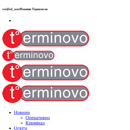
verified_user
Новини Тернополя
Новини
Оперативно
Кримінал
Освіта