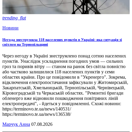
trending_flat
Новини
Негода знеструмила 118 населених пунктів в Україні: яка ситуація зі
світлом на Тернопільщині
Через негоду в Україні знеструмлено понад сотню населених
пунктів. Унаслідок ускладнення погодних умов — сильних
гроз та поривів вітру — станом на ранок без світла повністю
або частково залишилися 118 населених пунктів у семи
областях країни. Про це повідомили в "Укренерго". Зокрема,
відключення електропостачання зафіксували у Житомирській,
Закарпатській, Хмельницькій, Тернопільській, Чернівецькій,
Кіровоградській та Черкаській областях. "Ремонтні бригади
обленерго вже відновили пошкодження повітряних ліній
електропередачі", - йдеться у повідомленні. Схожі новини:
https://terminovo.te.ua/news/140531/
https://terminovo.te.ua/news/136538/
Марчук Анна
07.08.2026