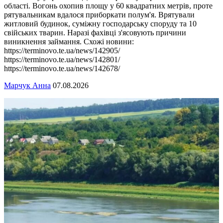
області. Вогонь охопив площу у 60 квадратних метрів, проте
рятувальникам вдалося приборкати полум'я. Врятували
житловий будинок, суміжну господарську споруду та 10
свійських тварин. Наразі фахівці з'ясовують причини
виникнення займання. Схожі новини:
https://terminovo.te.ua/news/142905/
https://terminovo.te.ua/news/142801/
https://terminovo.te.ua/news/142678/
Марчук Анна
07.08.2026