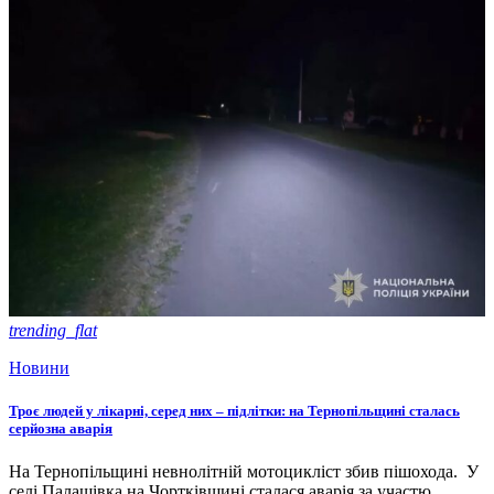
trending_flat
Новини
Троє людей у лікарні, серед них – підлітки: на Тернопільщині сталась
серйозна аварія
На Тернопільщині невнолітній мотоцикліст збив пішохода. У
селі Палашівка на Чортківщині сталася аварія за участю