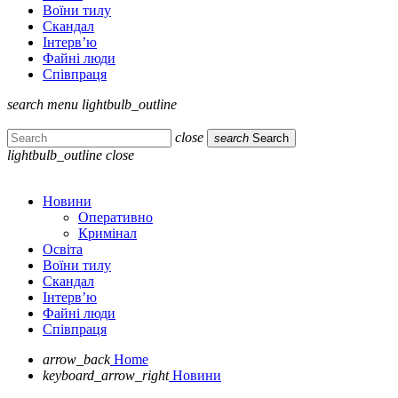
Воїни тилу
Скандал
Інтерв’ю
Файні люди
Співпраця
search
menu
lightbulb_outline
close
search
Search
lightbulb_outline
close
Новини
Оперативно
Кримінал
Освіта
Воїни тилу
Скандал
Інтерв’ю
Файні люди
Співпраця
arrow_back
Home
keyboard_arrow_right
Новини