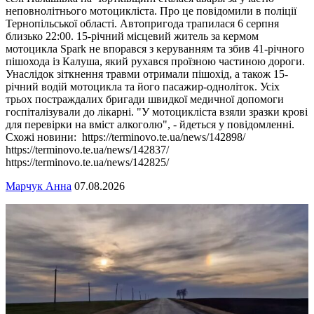
неповнолітнього мотоцикліста. Про це повідомили в поліції
Тернопільської області. Автопригода трапилася 6 серпня
близько 22:00. 15-річний місцевий житель за кермом
мотоцикла Spark не впорався з керуванням та збив 41-річного
пішохода із Калуша, який рухався проїзною частиною дороги.
Унаслідок зіткнення травми отримали пішохід, а також 15-
річний водій мотоцикла та його пасажир-одноліток. Усіх
трьох постраждалих бригади швидкої медичної допомоги
госпіталізували до лікарні. "У мотоцикліста взяли зразки крові
для перевірки на вміст алкоголю", - йдеться у повідомленні.
Схожі новини: https://terminovo.te.ua/news/142898/
https://terminovo.te.ua/news/142837/
https://terminovo.te.ua/news/142825/
Марчук Анна
07.08.2026