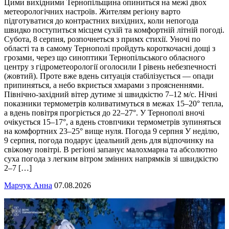
Цими вихідними Тернопільщина опиниться на межі двох
метеорологічних настроїв. Жителям регіону варто
підготуватися до контрастних вихідних, коли непогода
швидко поступиться місцем сухій та комфортній літній погоді.
Субота, 8 серпня, розпочнеться з примх стихії. Уночі по
області та в самому Тернополі пройдуть короткочасні дощі з
грозами, через що синоптики Тернопільського обласного
центру з гідрометеорології оголосили І рівень небезпечності
(жовтий). Проте вже вдень ситуація стабілізується — опади
припиняться, а небо вкриється хмарами з проясненнями.
Північно-західний вітер дутиме зі швидкістю 7–12 м/с. Нічні
показники термометрів коливатимуться в межах 15–20° тепла,
а вдень повітря прогріється до 22–27°. У Тернополі вночі
очікується 15–17°, а вдень стовпчики термометрів зупиняться
на комфортних 23–25° вище нуля. Погода 9 серпня У неділю,
9 серпня, погода подарує ідеальний день для відпочинку на
свіжому повітрі. В регіоні запанує малохмарна та абсолютно
суха погода з легким вітром змінних напрямків зі швидкістю
2–7 […]
Марчук Анна
07.08.2026