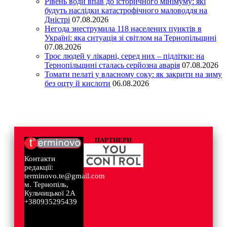
Рівень води впав до історичного мінімуму: які
будуть наслідки катастрофічного маловоддя на
Дністрі
07.08.2026
Негода знеструмила 118 населених пунктів в
Україні: яка ситуація зі світлом на Тернопільщині
07.08.2026
Троє людей у лікарні, серед них – підлітки: на
Тернопільщині сталась серйозна аварія
07.08.2026
Томати пелаті у власному соку: як закрити на зиму
без оцту й кислоти
06.08.2026
ПАРТНЕРИ
Контакти
редакції:
terminovo.te@gmail.com
м. Тернопіль,
Кульчицької 2А
+380935295439