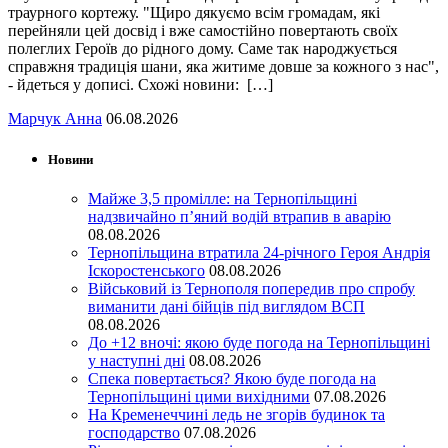
траурного кортежу. "Щиро дякуємо всім громадам, які
перейняли цей досвід і вже самостійно повертають своїх
полеглих Героїв до рідного дому. Саме так народжується
справжня традиція шани, яка житиме довше за кожного з нас",
- йдеться у дописі. Схожі новини: […]
Марчук Анна
06.08.2026
Новини
Майже 3,5 промілле: на Тернопільщині
надзвичайно п’яний водій втрапив в аварію
08.08.2026
Тернопільщина втратила 24-річного Героя Андрія
Іскоростенського
08.08.2026
Військовий із Тернополя попередив про спробу
виманити дані бійців під виглядом ВСП
08.08.2026
До +12 вночі: якою буде погода на Тернопільщині
у наступні дні
08.08.2026
Спека повертається? Якою буде погода на
Тернопільщині цими вихідними
07.08.2026
На Кременеччині ледь не згорів будинок та
господарство
07.08.2026