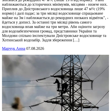
наближаються до історичних мінімумів, місцями - нижче них.
Приплив до Дністровського водосховища лише 47 м³/с (19%
норми) і далі падає; за три місяці водосховище спрацьоване
майже на 3м і наближається до рекордних низьких відміток", -
йдеться у дописі. За останні три місяці рівень самого
водосховища впав майже на три метри. Аби оцінити загрозу
для водозабезпечення громад, представники України та
Молдови спільно інспектували Дністровське водосховище та
Хотинський водозабір. Задля збереження […]
Марчук Анна
07.08.2026