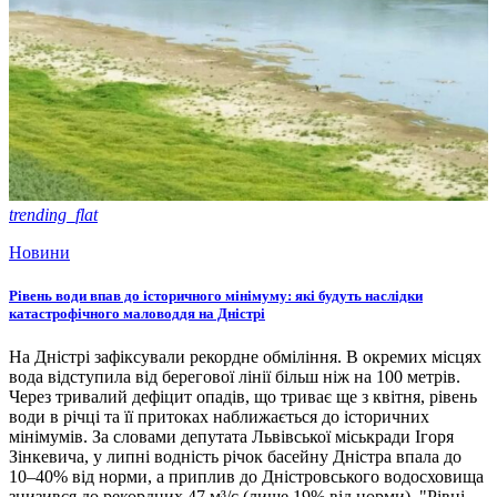
trending_flat
Новини
Рівень води впав до історичного мінімуму: які будуть наслідки
катастрофічного маловоддя на Дністрі
На Дністрі зафіксували рекордне обміління. В окремих місцях
вода відступила від берегової лінії більш ніж на 100 метрів.
Через тривалий дефіцит опадів, що триває ще з квітня, рівень
води в річці та її притоках наближається до історичних
мінімумів. За словами депутата Львівської міськради Ігоря
Зінкевича, у липні водність річок басейну Дністра впала до
10–40% від норми, а приплив до Дністровського водосховища
знизився до рекордних 47 м³/с (лише 19% від норми). "Рівні