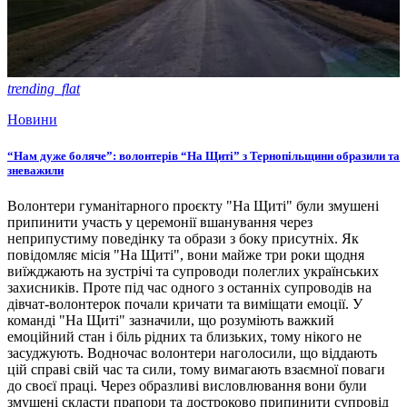
trending_flat
Новини
“Нам дуже боляче”: волонтерів “На Щиті” з Тернопільщини образили та
зневажили
Волонтери гуманітарного проєкту "На Щиті" були змушені
припинити участь у церемонії вшанування через
неприпустиму поведінку та образи з боку присутніх. Як
повідомляє місія "На Щиті", вони майже три роки щодня
виїжджають на зустрічі та супроводи полеглих українських
захисників. Проте під час одного з останніх супроводів на
дівчат-волонтерок почали кричати та виміщати емоції. У
команді "На Щиті" зазначили, що розуміють важкий
емоційний стан і біль рідних та близьких, тому нікого не
засуджують. Водночас волонтери наголосили, що віддають
цій справі свій час та сили, тому вимагають взаємної поваги
до своєї праці. Через образливі висловлювання вони були
змушені скласти прапори та достроково припинити супровід