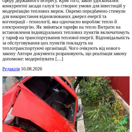
сферу державного інтересу. Крім того, закон удосконалює
конкурентні засади галузі та створює умови для інвестицій у
модернізацію теплових мереж. Окремо передбачено стимули
для використання відновлюваних джерел енергії та
когенерації - технології, яка одночасно виробляє тепло й
електроенергію. Як зміняться тарифи на тепло Витрати на
встановлення індивідуальних теплових пунктів включатимуть
у тариф на транспортування теплової енергії. Відповідальність
за обслуговування цих пунктів покладуть на
теплотранспортуючі організації. Чого очікують від нового
закону Автори документа розраховують, що реалізація закону
допоможе: модернізувати […]
Редакція
10.08.2026