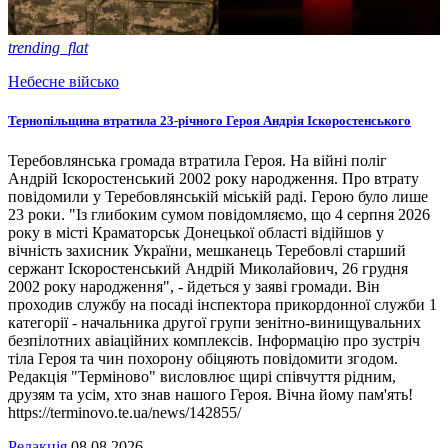
trending_flat
Небесне військо
Тернопільщина втратила 23-річного Героя Андрія Іскоростенського
Теребовлянська громада втратила Героя. На війні поліг
Андрій Іскоростенський 2002 року народження. Про втрату
повідомили у Теребовлянській міській раді. Герою було лише
23 роки. "Із глибоким сумом повідомляємо, що 4 серпня 2026
року в місті Краматорськ Донецької області відійшов у
вічність захисник України, мешканець Теребовлі старший
сержант Іскоростенський Андрій Миколайович, 26 грудня
2002 року народження", - йдеться у заяві громади. Він
проходив службу на посаді інспектора прикордонної служби 1
категорії - начальника другої групи зенітно-винищувальних
безпілотних авіаційних комплексів. Інформацію про зустріч
тіла Героя та чин похорону обіцяють повідомити згодом.
Редакція "Терміново" висловлює щирі співчуття рідним,
друзям та усім, хто знав нашого Героя. Вічна йому пам'ять!
https://terminovo.te.ua/news/142855/
Редакція
08.08.2026