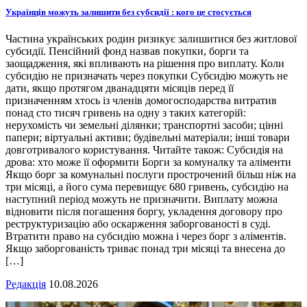
Українців можуть залишити без субсидії : кого це стосується
Частина українських родин ризикує залишитися без житлової
субсидії. Пенсійний фонд назвав покупки, борги та
заощадження, які впливають на рішення про виплату. Коли
субсидію не призначать через покупки Субсидію можуть не
дати, якщо протягом дванадцяти місяців перед її
призначенням хтось із членів домогосподарства витратив
понад сто тисяч гривень на одну з таких категорій:
нерухомість чи земельні ділянки; транспортні засоби; цінні
папери; віртуальні активи; будівельні матеріали; інші товари
довготривалого користування. Читайте також: Субсидія на
дрова: хто може її оформити Борги за комуналку та аліменти
Якщо борг за комунальні послуги прострочений більш ніж на
три місяці, а його сума перевищує 680 гривень, субсидію на
наступний період можуть не призначити. Виплату можна
відновити після погашення боргу, укладення договору про
реструктуризацію або оскарження заборгованості в суді.
Втратити право на субсидію можна і через борг з аліментів.
Якщо заборгованість триває понад три місяці та внесена до
[…]
Редакція
10.08.2026