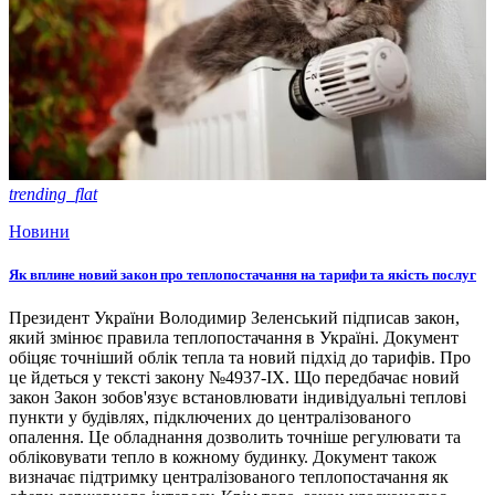
trending_flat
Новини
Як вплине новий закон про теплопостачання на тарифи та якість послуг
Президент України Володимир Зеленський підписав закон,
який змінює правила теплопостачання в Україні. Документ
обіцяє точніший облік тепла та новий підхід до тарифів. Про
це йдеться у тексті закону №4937-ІХ. Що передбачає новий
закон Закон зобов'язує встановлювати індивідуальні теплові
пункти у будівлях, підключених до централізованого
опалення. Це обладнання дозволить точніше регулювати та
обліковувати тепло в кожному будинку. Документ також
визначає підтримку централізованого теплопостачання як