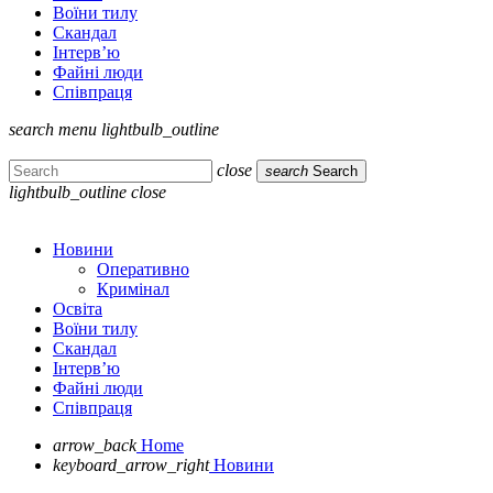
Воїни тилу
Скандал
Інтерв’ю
Файні люди
Співпраця
search
menu
lightbulb_outline
close
search
Search
lightbulb_outline
close
Новини
Оперативно
Кримінал
Освіта
Воїни тилу
Скандал
Інтерв’ю
Файні люди
Співпраця
arrow_back
Home
keyboard_arrow_right
Новини