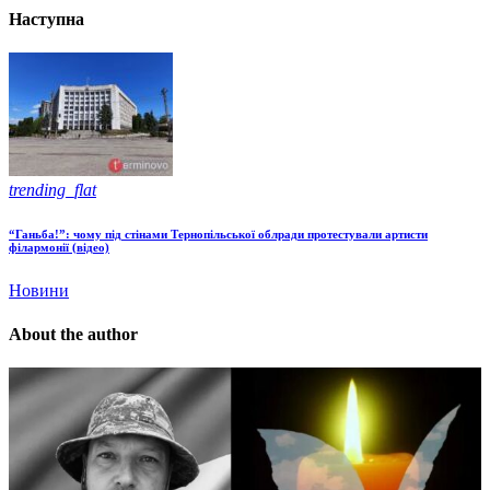
Наступна
trending_flat
“Ганьба!”: чому під стінами Тернопільської облради протестували артисти
філармонії (відео)
Новини
About the author