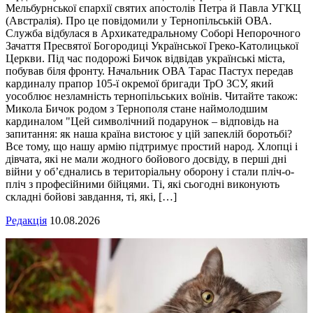
Мельбурнської єпархії святих апостолів Петра й Павла УГКЦ
(Австралія). Про це повідомили у Тернопільській ОВА.
Служба відбулася в Архикатедральному Соборі Непорочного
Зачаття Пресвятої Богородиці Української Греко-Католицької
Церкви. Під час подорожі Бичок відвідав українські міста,
побував біля фронту. Начальник ОВА Тарас Пастух передав
кардиналу прапор 105-ї окремої бригади ТрО ЗСУ, який
уособлює незламність тернопільських воїнів. Читайте також:
Микола Бичок родом з Тернополя стане наймолодшим
кардиналом "Цей символічний подарунок – відповідь на
запитання: як наша країна вистоює у цій запеклій боротьбі?
Все тому, що нашу армію підтримує простий народ. Хлопці і
дівчата, які не мали жодного бойового досвіду, в перші дні
війни у об’єднались в територіальну оборону і стали пліч-о-
пліч з професійними бійцями. Ті, які сьогодні виконують
складні бойові завдання, ті, які, […]
Редакція
10.08.2026