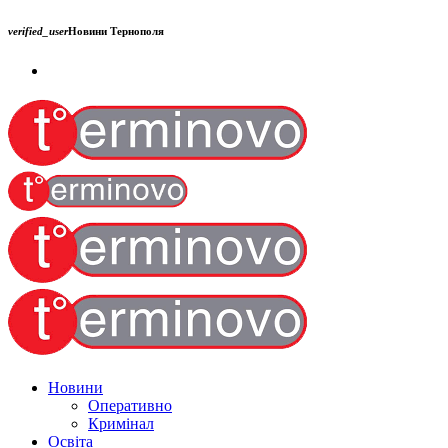
verified_user
Новини Тернополя
Новини
Оперативно
Кримінал
Освіта