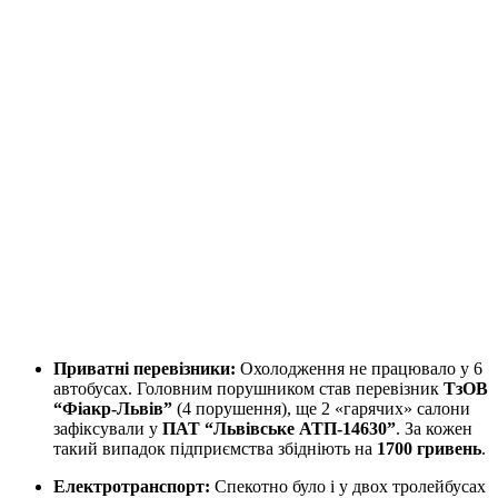
Приватні перевізники:
Охолодження не працювало у 6
автобусах. Головним порушником став перевізник
ТзОВ
“Фіакр-Львів”
(4 порушення), ще 2 «гарячих» салони
зафіксували у
ПАТ “Львівське АТП-14630”
. За кожен
такий випадок підприємства збідніють на
1700 гривень
.
Електротранспорт:
Спекотно було і у двох тролейбусах