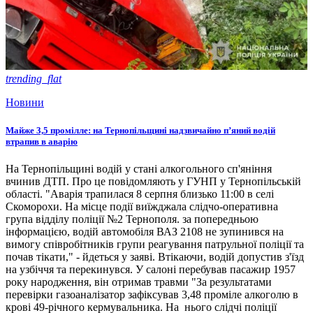
trending_flat
Новини
Майже 3,5 промілле: на Тернопільщині надзвичайно п’яний водій
втрапив в аварію
На Тернопільщині водій у стані алкогольного сп'яніння
вчинив ДТП. Про це повідомляють у ГУНП у Тернопільській
області. "Аварія трапилася 8 серпня близько 11:00 в селі
Скоморохи. На місце події виїжджала слідчо-оперативна
група відділу поліції №2 Тернополя. за попередньою
інформацією, водій автомобіля ВАЗ 2108 не зупинився на
вимогу співробітників групи реагування патрульної поліції та
почав тікати," - йдеться у заяві. Втікаючи, водій допустив з'їзд
на узбіччя та перекинувся. У салоні перебував пасажир 1957
року народження, він отримав травми "За результатами
перевірки газоаналізатор зафіксував 3,48 проміле алкоголю в
крові 49-річного кермувальника. На нього слідчі поліції