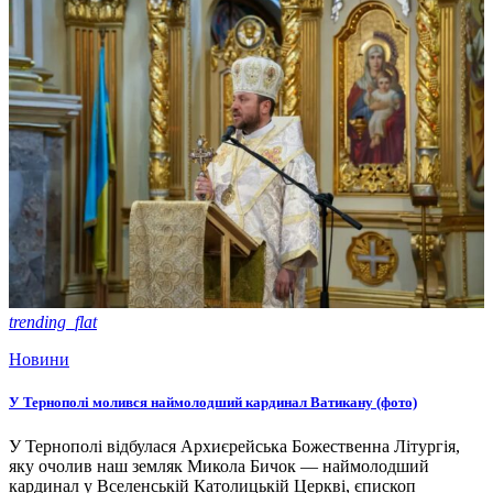
trending_flat
Новини
У Тернополі молився наймолодший кардинал Ватикану (фото)
У Тернополі відбулася Архиєрейська Божественна Літургія,
яку очолив наш земляк Микола Бичок — наймолодший
кардинал у Вселенській Католицькій Церкві, єпископ