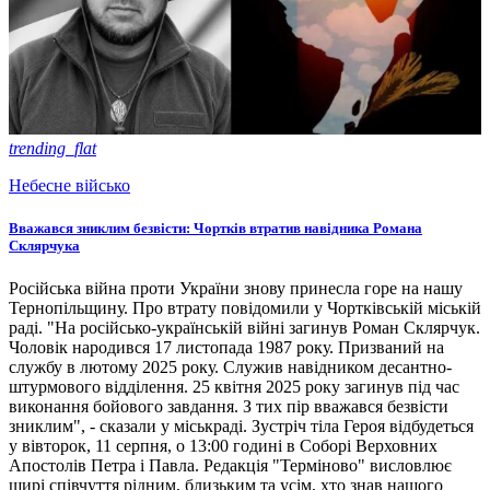
trending_flat
Небесне військо
Вважався зниклим безвісти: Чортків втратив навідника Романа
Склярчука
Російська війна проти України знову принесла горе на нашу
Тернопільщину. Про втрату повідомили у Чортківській міській
раді. "На російсько-українській війні загинув Роман Склярчук.
Чоловік народився 17 листопада 1987 року. Призваний на
службу в лютому 2025 року. Служив навідником десантно-
штурмового відділення. 25 квітня 2025 року загинув під час
виконання бойового завдання. З тих пір вважався безвісти
зниклим", - сказали у міськраді. Зустріч тіла Героя відбудеться
у вівторок, 11 серпня, о 13:00 годині в Соборі Верховних
Апостолів Петра і Павла. Редакція "Терміново" висловлює
щирі співчуття рідним, близьким та усім, хто знав нашого