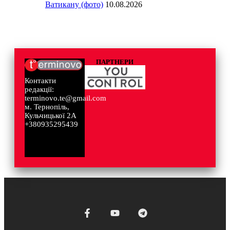
Ватикану (фото)
10.08.2026
ПАРТНЕРИ
Контакти
редакції:
terminovo.te@gmail.com
м. Тернопіль,
Кульчицької 2А
+380935295439