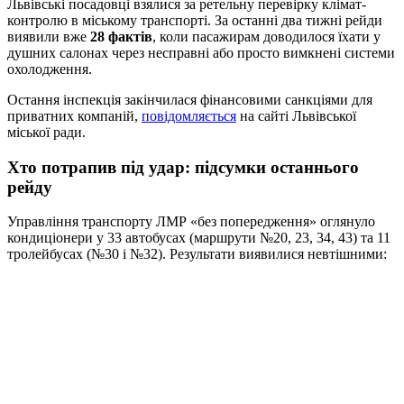
Львівські посадовці взялися за ретельну перевірку клімат-
контролю в міському транспорті. За останні два тижні рейди
виявили вже
28 фактів
, коли пасажирам доводилося їхати у
душних салонах через несправні або просто вимкнені системи
охолодження.
Остання інспекція закінчилася фінансовими санкціями для
приватних компаній,
повідомляється
на сайті Львівської
міської ради.
Хто потрапив під удар: підсумки останнього
рейду
Управління транспорту ЛМР «без попередження» оглянуло
кондиціонери у 33 автобусах (маршрути №20, 23, 34, 43) та 11
тролейбусах (№30 і №32). Результати виявилися невтішними: