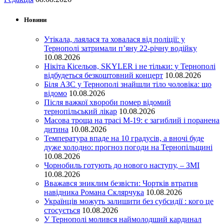
Новини
Утікала, лаялася та ховалася від поліції: у
Тернополі затримали п’яну 22-річну водійку
10.08.2026
Нікіта Кісельов, SKYLER і не тільки: у Тернополі
відбудеться безкоштовний концерт
10.08.2026
Біля АЗС у Тернополі знайшли тіло чоловіка: що
відомо
10.08.2026
Після важкої хвороби помер відомий
тернопільський лікар
10.08.2026
Масова троща на трасі М-19: є загиблий і поранена
дитина
10.08.2026
Температура впаде на 10 градусів, а вночі буде
дуже холодно: прогноз погоди на Тернопільщині
10.08.2026
Чорнобиль готують до нового наступу, – ЗМІ
10.08.2026
Вважався зниклим безвісти: Чортків втратив
навідника Романа Склярчука
10.08.2026
Українців можуть залишити без субсидії : кого це
стосується
10.08.2026
У Тернополі молився наймолодший кардинал