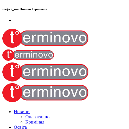
verified_user
Новини Тернополя
Новини
Оперативно
Кримінал
Освіта