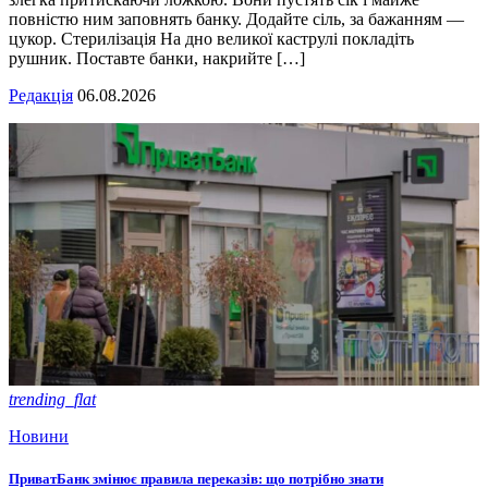
повністю ним заповнять банку. Додайте сіль, за бажанням —
цукор. Стерилізація На дно великої каструлі покладіть
рушник. Поставте банки, накрийте […]
Редакція
06.08.2026
trending_flat
Новини
ПриватБанк змінює правила переказів: що потрібно знати