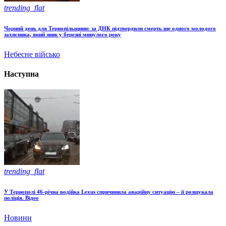
trending_flat
Чорний день для Тернопільщини: за ДНК підтвердили смерть ще одного молодого
захисника, який зник у березні минулого року
Небесне військо
Наступна
trending_flat
У Тернополі 46-річна водійка Lexus спричинила аварійну ситуацію – її розшукала
поліція. Відео
Новини