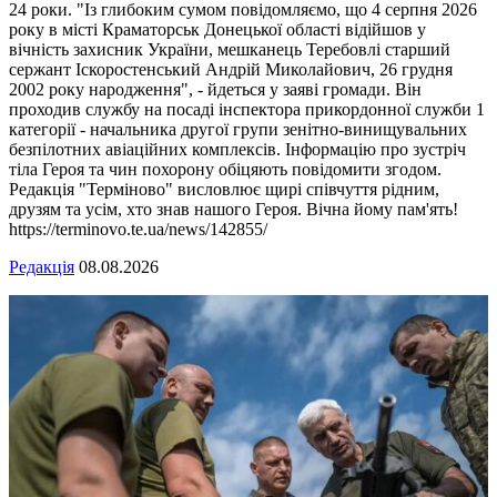
24 роки. "Із глибоким сумом повідомляємо, що 4 серпня 2026
року в місті Краматорськ Донецької області відійшов у
вічність захисник України, мешканець Теребовлі старший
сержант Іскоростенський Андрій Миколайович, 26 грудня
2002 року народження", - йдеться у заяві громади. Він
проходив службу на посаді інспектора прикордонної служби 1
категорії - начальника другої групи зенітно-винищувальних
безпілотних авіаційних комплексів. Інформацію про зустріч
тіла Героя та чин похорону обіцяють повідомити згодом.
Редакція "Терміново" висловлює щирі співчуття рідним,
друзям та усім, хто знав нашого Героя. Вічна йому пам'ять!
https://terminovo.te.ua/news/142855/
Редакція
08.08.2026