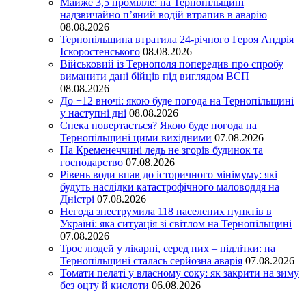
Майже 3,5 промілле: на Тернопільщині
надзвичайно п’яний водій втрапив в аварію
08.08.2026
Тернопільщина втратила 24-річного Героя Андрія
Іскоростенського
08.08.2026
Військовий із Тернополя попередив про спробу
виманити дані бійців під виглядом ВСП
08.08.2026
До +12 вночі: якою буде погода на Тернопільщині
у наступні дні
08.08.2026
Спека повертається? Якою буде погода на
Тернопільщині цими вихідними
07.08.2026
На Кременеччині ледь не згорів будинок та
господарство
07.08.2026
Рівень води впав до історичного мінімуму: які
будуть наслідки катастрофічного маловоддя на
Дністрі
07.08.2026
Негода знеструмила 118 населених пунктів в
Україні: яка ситуація зі світлом на Тернопільщині
07.08.2026
Троє людей у лікарні, серед них – підлітки: на
Тернопільщині сталась серйозна аварія
07.08.2026
Томати пелаті у власному соку: як закрити на зиму
без оцту й кислоти
06.08.2026