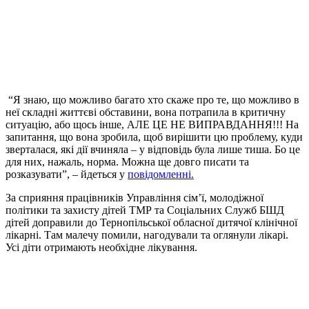
“Я знаю, що можливо багато хто скаже про те, що можливо в
неї складні життєві обставини, вона потрапила в критичну
ситуацію, або щось інше, АЛЕ ЦЕ НЕ ВИПРАВДАННЯ!!! На
запитання, що вона зробила, щоб вирішити цю проблему, куди
зверталася, які дії вчиняла – у відповідь була лише тиша. Бо це
для них, нажаль, норма. Можна ще довго писати та
розказувати”, – йдеться у
повідомленні.
За сприяння працівників Управління сім’ї, молодіжної
політики та захисту дітей ТМР та Соціальних Служб БШД
дітей доправили до Тернопільської обласної дитячої клінічної
лікарні. Там малечу помили, нагодували та оглянули лікарі.
Усі діти отримають необхідне лікування.