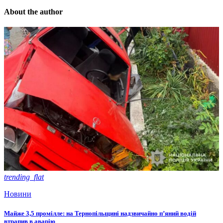
About the author
trending_flat
Новини
Майже 3,5 промілле: на Тернопільщині надзвичайно п’яний водій
втрапив в аварію