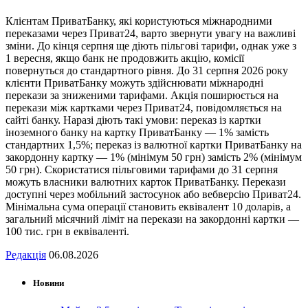
Клієнтам ПриватБанку, які користуються міжнародними
переказами через Приват24, варто звернути увагу на важливі
зміни. До кінця серпня ще діють пільгові тарифи, однак уже з
1 вересня, якщо банк не продовжить акцію, комісії
повернуться до стандартного рівня. До 31 серпня 2026 року
клієнти ПриватБанку можуть здійснювати міжнародні
перекази за зниженими тарифами. Акція поширюється на
перекази між картками через Приват24, повідомляється на
сайті банку. Наразі діють такі умови: переказ із картки
іноземного банку на картку ПриватБанку — 1% замість
стандартних 1,5%; переказ із валютної картки ПриватБанку на
закордонну картку — 1% (мінімум 50 грн) замість 2% (мінімум
50 грн). Скористатися пільговими тарифами до 31 серпня
можуть власники валютних карток ПриватБанку. Перекази
доступні через мобільний застосунок або вебверсію Приват24.
Мінімальна сума операції становить еквівалент 10 доларів, а
загальний місячний ліміт на перекази на закордонні картки —
100 тис. грн в еквіваленті.
Редакція
06.08.2026
Новини