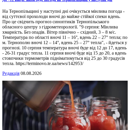
На Тернопільщині у наступні дні очікується мінлива погода -
від суттєвої прохолоди вночі до майже стійкої спеки вдень.
Про це свідчить прогноз синоптиків Тернопільського
обласного центру з гідрометеорології. "9 серпня: Мінлива
хмарність. Без опадів. Вітер північно – східний, 3 – 8 м/с.
Температура по області вночі 11 – 16°, вдень 22 – 27° тепла; по
м. Тернополю вночі 12 – 14°, вдень 25 – 27° тепла", - йдеться у
прогнозі. 10 серпня температура вночі буде від 12 до 17, вдень
- 26-31 градус тепла. 11 серпня вночі буде від 15 до 20, а вдень
стовпчики термометрів підніматимуться від 25 до 30 градусів
тепла. https://terminovo.te.ua/news/142953/
Редакція
08.08.2026