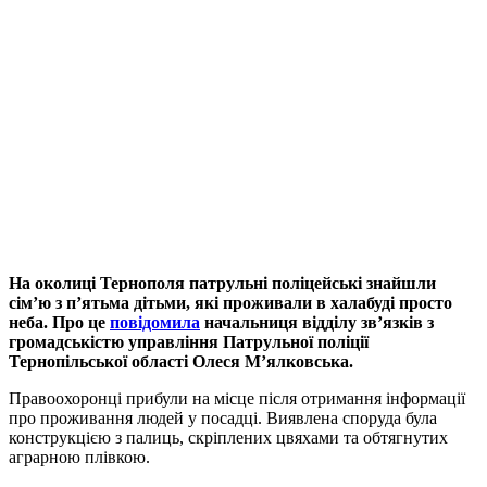
На околиці Тернополя патрульні поліцейські знайшли
сім’ю з п’ятьма дітьми, які проживали в халабуді просто
неба. Про це
повідомила
начальниця відділу зв’язків з
громадськістю управління Патрульної поліції
Тернопільської області Олеся М’ялковська.
Правоохоронці прибули на місце після отримання інформації
про проживання людей у посадці. Виявлена споруда була
конструкцією з палиць, скріплених цвяхами та обтягнутих
аграрною плівкою.