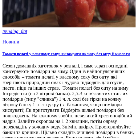
trending_flat
Новини
Томати пелаті у власному соку: як закрити на зиму без оцту й кислоти
Сезон домашніх заготовок у розпалі, і саме зараз господині
консервують помідори на зиму. Один із найпопулярніших
способів – томати пелаті у власному соку без оцту, які
зберігають природний смак і чудово підходять для соусів,
пасти, піци та інших страв. Томати пелаті без оцту на зиму
Інгредієнти (на 2 літрові банки): 2,5-3 кг м'ясистих стиглих
помідорів (типу "сливка") 1 ч. л. солі без гірки на кожну
літрову банку 1 ч. л. цукру (за бажанням, якщо помідори
кислуваті) Як приготувати Відберіть щільні помідори без
пошкоджень. На кожному зробіть невеликий хрестоподібний
надріз. Залийте окропом на 1-2 хвилини, потім одразу
перекладіть у холодну воду. Зніміть шкірку. Простерилізуйте
банки та кришки. Щільно складіть очищені помідори в банки,
злегка притискаючи ложкою. Вони пустять сік і майже