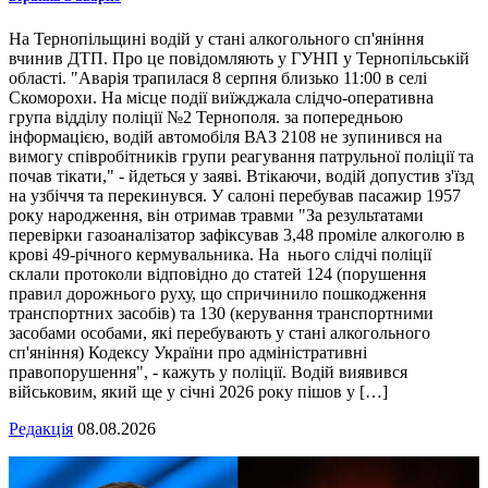
На Тернопільщині водій у стані алкогольного сп'яніння
вчинив ДТП. Про це повідомляють у ГУНП у Тернопільській
області. "Аварія трапилася 8 серпня близько 11:00 в селі
Скоморохи. На місце події виїжджала слідчо-оперативна
група відділу поліції №2 Тернополя. за попередньою
інформацією, водій автомобіля ВАЗ 2108 не зупинився на
вимогу співробітників групи реагування патрульної поліції та
почав тікати," - йдеться у заяві. Втікаючи, водій допустив з'їзд
на узбіччя та перекинувся. У салоні перебував пасажир 1957
року народження, він отримав травми "За результатами
перевірки газоаналізатор зафіксував 3,48 проміле алкоголю в
крові 49-річного кермувальника. На нього слідчі поліції
склали протоколи відповідно до статей 124 (порушення
правил дорожнього руху, що спричинило пошкодження
транспортних засобів) та 130 (керування транспортними
засобами особами, які перебувають у стані алкогольного
сп'яніння) Кодексу України про адміністративні
правопорушення", - кажуть у поліції. Водій виявився
військовим, який ще у січні 2026 року пішов у […]
Редакція
08.08.2026