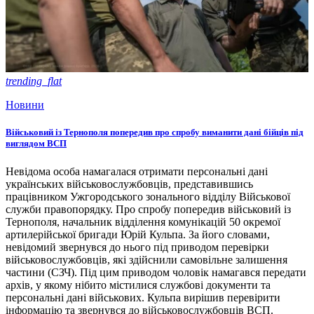
trending_flat
Новини
Військовий із Тернополя попередив про спробу виманити дані бійців під
виглядом ВСП
Невідома особа намагалася отримати персональні дані
українських військовослужбовців, представившись
працівником Ужгородського зонального відділу Військової
служби правопорядку. Про спробу попередив військовий із
Тернополя, начальник відділення комунікацій 50 окремої
артилерійської бригади Юрій Кульпа. За його словами,
невідомий звернувся до нього під приводом перевірки
військовослужбовців, які здійснили самовільне залишення
частини (СЗЧ). Під цим приводом чоловік намагався передати
архів, у якому нібито містилися службові документи та
персональні дані військових. Кульпа вирішив перевірити
інформацію та звернувся до військовослужбовців ВСП.