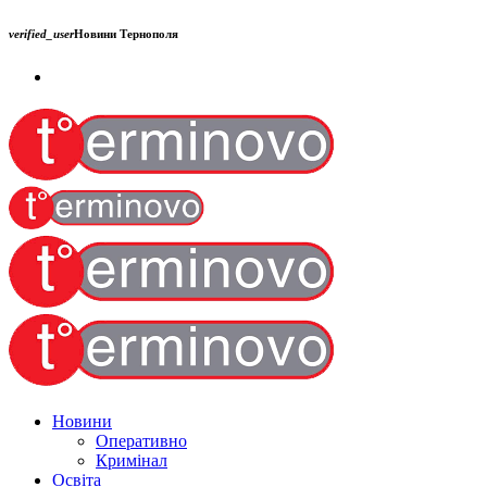
verified_user
Новини Тернополя
Новини
Оперативно
Кримінал
Освіта