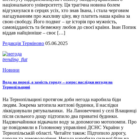
національного університету. Ця трагічна новина болем
відгукнулася в серцях усіх, хто знав Івана, і стала черговим
нагадуванням про жахливу ціну, яку платить наша країна за
свою свободу. Його подвиг – це історія про мужність,
самовідданість та безмежну любов до своєї країни. Іван Попик
віддав найцінніше – своє […]
Редакція Терміново
05.06.2025
trending_flat
Новини
Вода на порозі, а замість городу – озеро: наслідки негоди на
Тернопільщині
На Тернопільщині протягом доби негода наробила біди
людям. Зокрема затопила житлові будинки, її наслідки
ліквідовували рятувальники. На Лановеччині у селі Влащинці
після сильного дощу підтопило два приватні будинки.
Надзвичайники відкачали воду за допомогою мотопомпи. Про
це повідомили в Головному управлінні ДСНС України у
Тернопільській області. Читайте також: Підтопило дорогу,
городи та домоволодіння. Негода наробила сильної біди на