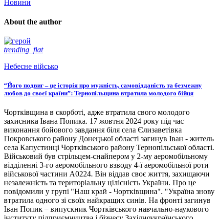
Новини
About the author
trending_flat
Небесне військо
“Його подвиг – це історія про мужність, самовідданість та безмежну
любов до своєї країни”: Тернопільщина втратила молодого бійця
Чортківщина в скорботі, адже втратила свого молодого
захисника Івана Попика. 17 жовтня 2024 року під час
виконання бойового завдання біля села Єлизаветівка
Покровського району Донецької області загинув Іван - житель
села Капустинці Чортківського району Тернопільської області.
Військовий був стрільцем-снайпером у 2-му аеромобільному
відділенні 3-го аеромобільного взводу 4-ї аеромобільної роти
військової частини А0224. Він віддав своє життя, захищаючи
незалежність та територіальну цілісність України. Про це
повідомили у групі "Наш край - Чортківщина". "Україна знову
втратила одного зі своїх найкращих синів. На фронті загинув
Іван Попик – випускник Чортківського навчально-наукового
інституту підприємництва і бізнесу Західноукраїнського