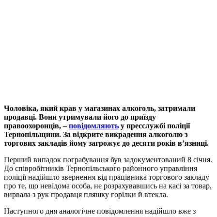
Чоловіка, який крав у магазинах алкоголь, затримали
продавці. Вони утримували його до приїзду
правоохоронців, –
повідомляють
у пресслужбі поліції
Тернопільщини. За відкрите викрадення алкоголю з
торгових закладів йому загрожує до десяти років в’язниці.
Перший випадок пограбування був задокументований 8 січня.
До співробітників Тернопільського районного управління
поліції надійшло звернення від працівника торгового закладу
про те, що невідома особа, не розрахувавшись на касі за товар,
вирвала з рук продавця пляшку горілки й втекла.
Наступного дня аналогічне повідомлення надійшло вже з