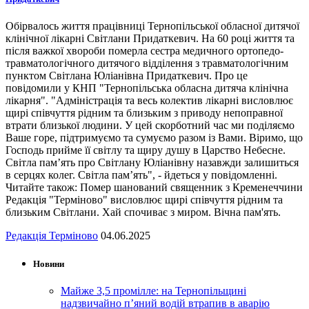
Обірвалось життя працівниці Тернопільської обласної дитячої
клінічної лікарні Світлани Придаткевич. На 60 році життя та
після важкої хвороби померла сестра медичного ортопедо-
травматологічного дитячого відділення з травматологічним
пунктом Світлана Юліанівна Придаткевич. Про це
повідомили у КНП "Тернопільська обласна дитяча клінічна
лікарня". "Адміністрація та весь колектив лікарні висловлює
щирі співчуття рідним та близьким з приводу непоправної
втрати близької людини. У цей скорботний час ми поділяємо
Ваше горе, підтримуємо та сумуємо разом із Вами. Віримо, що
Господь прийме її світлу та щиру душу в Царство Небесне.
Світла пам’ять про Світлану Юліанівну назавжди залишиться
в серцях колег. Світла пам’ять", - йдеться у повідомленні.
Читайте також: Помер шанований священник з Кременеччини
Редакція "Терміново" висловлює щирі співчуття рідним та
близьким Світлани. Хай спочиває з миром. Вічна пам'ять.
Редакція Терміново
04.06.2025
Новини
Майже 3,5 промілле: на Тернопільщині
надзвичайно п’яний водій втрапив в аварію