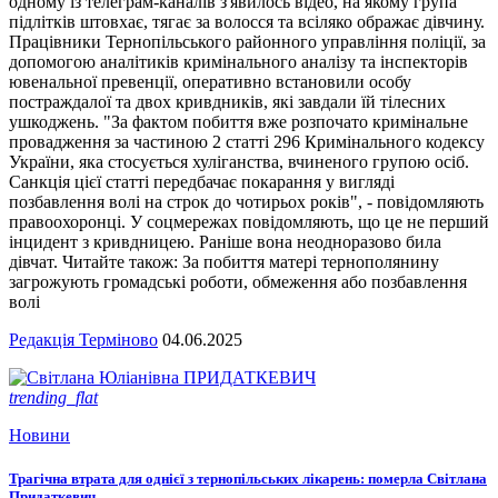
одному із телеграм-каналів з'явилось відео, на якому група
підлітків штовхає, тягає за волосся та всіляко ображає дівчину.
Працівники Тернопільського районного управління поліції, за
допомогою аналітиків кримінального аналізу та інспекторів
ювенальної превенції, оперативно встановили особу
постраждалої та двох кривдників, які завдали їй тілесних
ушкоджень. "За фактом побиття вже розпочато кримінальне
провадження за частиною 2 статті 296 Кримінального кодексу
України, яка стосується хуліганства, вчиненого групою осіб.
Санкція цієї статті передбачає покарання у вигляді
позбавлення волі на строк до чотирьох років", - повідомляють
правоохоронці. У соцмережах повідомляють, що це не перший
інцидент з кривдницею. Раніше вона неодноразово била
дівчат. Читайте також: За побиття матері тернополянину
загрожують громадські роботи, обмеження або позбавлення
волі
Редакція Терміново
04.06.2025
trending_flat
Новини
Трагічна втрата для однієї з тернопільських лікарень: померла Світлана
Придаткевич