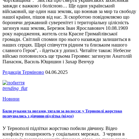
Чортківщина". "Звістка про смерть українських захисників
завжди є важкою і болісною… Ще один український
військовий, ще один наш земляк, що воював за мир та свободу
нашої країни, пішов від нас. Зі скорботою повідомляємо що
боронячи державний суверенітет і територіальну цілісність
загинув наш земляк, Березюк Іван Ярославович 10.08.1969
року народження, житель села Красне Гримайлівської
громади. Світлий спомин про нього назавжди залишиться в
наших серцях. Щирі співчуття рідним та близьким нашого
славного Героя", - йдеться у дописі. Читайте також: Небесне
військо поповнилось ще трьома Героями: загинули Анатолій
Панасюк, Василь Ющишин і Захар Венчур
Редакція Терміново
04.06.2025
trending_flat
Новини
Били руками та ногами, тягали за волосся: у Тернополі жорстоко
познущались з дівчини-підлітка (відео)
У Тернополі підлітки жорстоко побили дівчину. Відео
конфлікту поширюють у соціальних мережах. 3 червня в