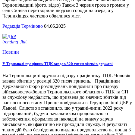
Тернопільщині (фото, відео) Також 3 червня гроза з громом у
селі Синява перетворили людські городи на озера, а у
Чернихівцях частково обвалився міст.
Редакція Терміново
04.06.2025
trending_flat
Новини
У Тернополі працівник ТЦК завдав 320 тисяч збитків державі
На Тернопільщині вручили підозру працівнику ТЦК. Чоловік
завдав збитків у розмірі 320 тисяч гривень. Працівники
Державного бюро розслідувань повідомили про підозру
військовослужбовцю Тернопільського обласного ТЦК та СП
за службову недбалість, що призвела до значних збитків під
час воєнного стану. Про це повідомили в Теруправлінні ДБР у
Львові. Слідство встановило, що у травні-липні 2022 року
підозрюваний, будучи начальником продовольчого
забезпечення, оформлював накладні на видачу харчів
військовим, які фактично не проходили службу. В результаті
таких дій було безпідставно видано продовольство на понад 3