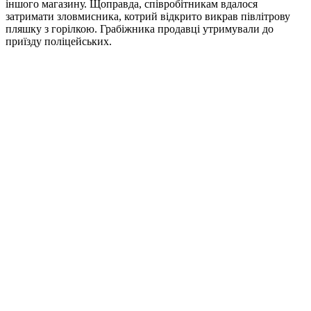
іншого магазину. Щоправда, співробітникам вдалося
затримати зловмисника, котрий відкрито викрав півлітрову
пляшку з горілкою. Грабіжника продавці утримували до
приїзду поліцейських.