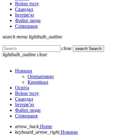
Воїни тилу
Скандал
Інтерв’ю
Файні люди
Співпраця
search
menu
lightbulb_outline
close
search
Search
lightbulb_outline
close
Новини
Оперативно
Кримінал
Освіта
Воїни тилу
Скандал
Інтерв’ю
Файні люди
Співпраця
arrow_back
Home
keyboard_arrow_right
Новини