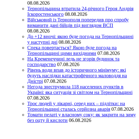
08.08.2026
Тернопільщина втратила 24-річного Героя Андрія
Іскоростенського
08.08.2026
Військовий із Тернополя попередив про спробу
виманити дані бійців під виглядом ВСП
08.08.2026
До +12 вночі: якою буде погода на Тернопільщині
у наступні дні
08.08.2026
Спека повертається? Якою буде погода на
Тернопільщині цими вихідними
07.08.2026
На Кременеччині ледь не згорів будинок та
господарство
07.08.2026
Рівень води впав до історичного мінімуму: які
будуть наслідки катастрофічного маловоддя на
Дністрі
07.08.2026
Негода знеструмила 118 населених пунктів в
Україні: яка ситуація зі світлом на Тернопільщині
07.08.2026
Троє людей у лікарні, серед них – підлітки: на
Тернопільщині сталась серйозна аварія
07.08.2026
Томати пелаті у власному соку: як закрити на зиму
без оцту й кислоти
06.08.2026