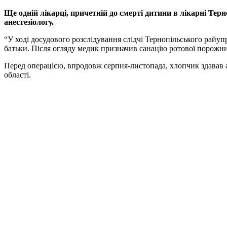
Ще одній лікарці, причетній до смерті дитини в лікарні Терн
анестезіологу.
“У ході досудового розслідування слідчі Тернопільського райуп
батьки. Після огляду медик призначив санацію ротової порожн
Перед операцією, впродовж серпня-листопада, хлопчик здавав ан
області.