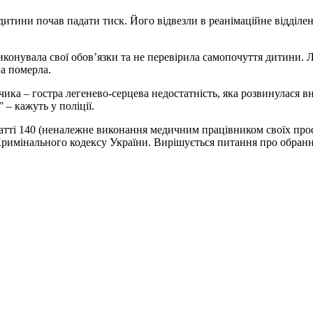
итини почав падати тиск. Його відвезли в реанімаційне відділен
конувала свої обов’язки та не перевірила самопочуття дитини. Лі
а померла.
ка – гостра легенево-серцева недостатність, яка розвинулася вн
– кажуть у поліції.
атті 140 (неналежне виконання медичним працівником своїх проф
Кримінального кодексу України. Вирішується питання про обрання