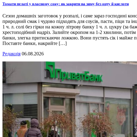
Томати пелаті у власному соку: як закрити на зиму без оцту й кислоти
Сезон домашніх заготовок у розпалі, і саме зараз господині кон
природний смак і чудово підходять для соусів, пасти, піци та ін
1 ч. л. солі без гірки на кожну літрову банку 1 ч. л. цукру (з
хрестоподібний надріз. Залийте окропом на 1-2 хвилини, потім 
банки, злегка притискаючи ложкою. Вони пустять сік і майже п
Поставте банки, накрийте […]
Редакція
06.08.2026