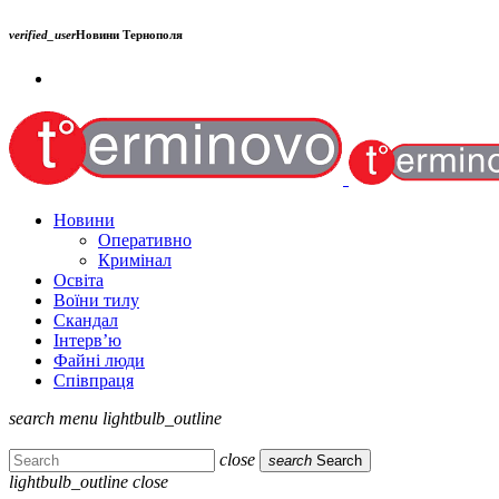
verified_user
Новини Тернополя
Новини
Оперативно
Кримінал
Освіта
Воїни тилу
Скандал
Інтерв’ю
Файні люди
Співпраця
search
menu
lightbulb_outline
close
search
Search
lightbulb_outline
close