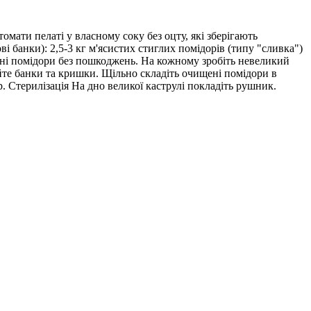
омати пелаті у власному соку без оцту, які зберігають
ві банки): 2,5-3 кг м'ясистих стиглих помідорів (типу "сливка")
ільні помідори без пошкоджень. На кожному зробіть невеликий
уйте банки та кришки. Щільно складіть очищені помідори в
. Стерилізація На дно великої каструлі покладіть рушник.