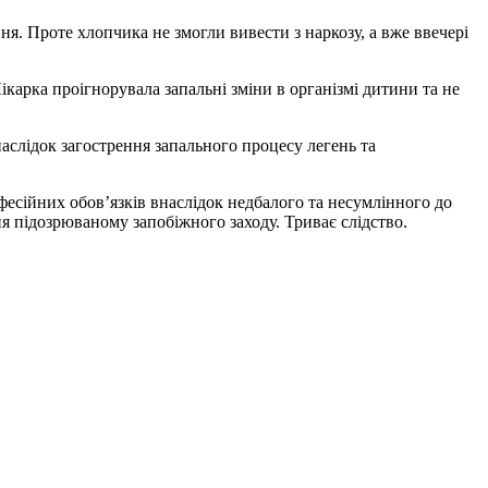
ня. Проте хлопчика не змогли вивести з наркозу, а вже ввечері
карка проігнорувала запальні зміни в організмі дитини та не
аслідок загострення запального процесу легень та
есійних обов’язків внаслідок недбалого та несумлінного до
 підозрюваному запобіжного заходу. Триває слідство.