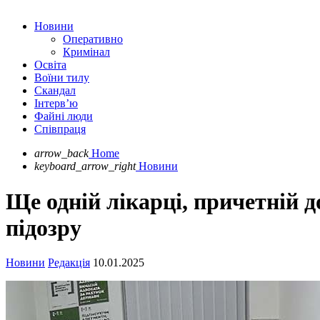
Новини
Оперативно
Кримінал
Освіта
Воїни тилу
Скандал
Інтерв’ю
Файні люди
Співпраця
arrow_back
Home
keyboard_arrow_right
Новини
Ще одній лікарці, причетній д
підозру
Новини
Редакція
10.01.2025