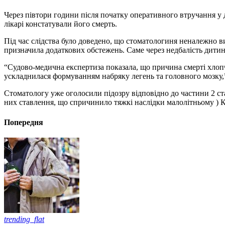
Через півтори години після початку оперативного втручання у д
лікарі констатували його смерть.
Під час слідства було доведено, що стоматологиня неналежно ви
призначила додаткових обстежень. Саме через недбалість дитин
“Судово-медична експертиза показала, що причина смерті хлопчи
ускладнилася формуванням набряку легень та головного мозку,” 
Стоматологу уже оголосили підозру відповідно до частини 2 ст
них ставлення, що спричинило тяжкі наслідки малолітньому ) 
Попередня
trending_flat