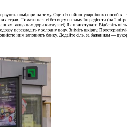
сервують помідори на зиму. Один із найпопулярніших способів – т
ших страв. Томати пелаті без оцту на зиму Інгредієнти (на 2 літро
а бажанням, якщо помідори кислуваті) Як приготувати Відберіть щ
одразу перекладіть у холодну воду. Зніміть шкірку. Простериліз
овністю ним заповнять банку. Додайте сіль, за бажанням — цукор