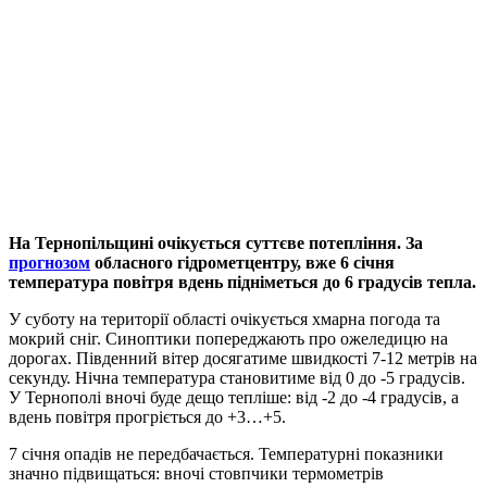
На Тернопільщині очікується суттєве потепління. За
прогнозом
обласного гідрометцентру, вже 6 січня
температура повітря вдень підніметься до 6 градусів тепла.
У суботу на території області очікується хмарна погода та
мокрий сніг. Синоптики попереджають про ожеледицю на
дорогах. Південний вітер досягатиме швидкості 7-12 метрів на
секунду. Нічна температура становитиме від 0 до -5 градусів.
У Тернополі вночі буде дещо тепліше: від -2 до -4 градусів, а
вдень повітря прогріється до +3…+5.
7 січня опадів не передбачається. Температурні показники
значно підвищаться: вночі стовпчики термометрів