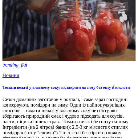
trending_flat
Новини
Томати пелаті у власному соку: як закрити на зиму без оцту й кислоти
Сезон домашніх заготовок у розпалі, і саме зараз господині
консервують помідори на зиму. Один із найпопулярніших
способів – томати пелаті у власному соку без оцту, які
зберігають природний смак і чудово підходять для соусів,
пасти, піци та інших страв. Томати пелаті без оцту на зиму
Інгредієнти (на 2 літрові банки): 2,5-3 кг м'ясистих стиглих
помідорів (типу "сливка") 1 ч. л. солі без гірки на кожну