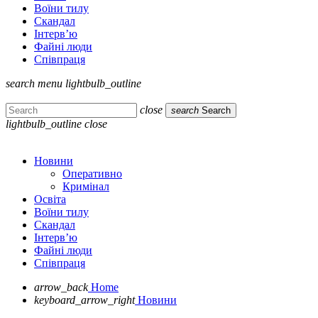
Воїни тилу
Скандал
Інтерв’ю
Файні люди
Співпраця
search
menu
lightbulb_outline
close
search
Search
lightbulb_outline
close
Новини
Оперативно
Кримінал
Освіта
Воїни тилу
Скандал
Інтерв’ю
Файні люди
Співпраця
arrow_back
Home
keyboard_arrow_right
Новини