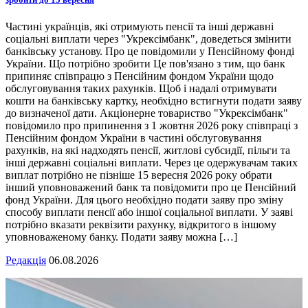
Частині українців, які отримують пенсії та інші державні
соціальні виплати через "Укрексімбанк", доведеться змінити
банківську установу. Про це повідомили у Пенсійному фонді
України. Що потрібно зробити Це пов'язано з тим, що банк
припиняє співпрацю з Пенсійним фондом України щодо
обслуговування таких рахунків. Щоб і надалі отримувати
кошти на банківську картку, необхідно встигнути подати заяву
до визначеної дати. Акціонерне товариство "Укрексімбанк"
повідомило про припинення з 1 жовтня 2026 року співпраці з
Пенсійним фондом України в частині обслуговування
рахунків, на які надходять пенсії, житлові субсидії, пільги та
інші державні соціальні виплати. Через це одержувачам таких
виплат потрібно не пізніше 15 вересня 2026 року обрати
інший уповноважений банк та повідомити про це Пенсійний
фонд України. Для цього необхідно подати заяву про зміну
способу виплати пенсії або іншої соціальної виплати. У заяві
потрібно вказати реквізити рахунку, відкритого в іншому
уповноваженому банку. Подати заяву можна […]
Редакція
06.08.2026