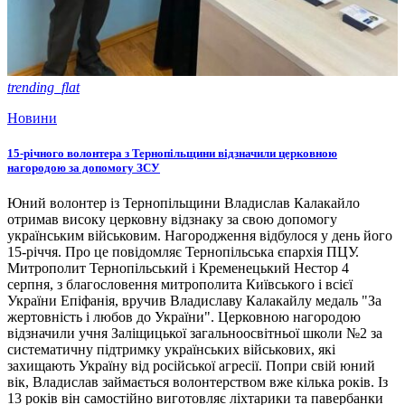
trending_flat
Новини
15-річного волонтера з Тернопільщини відзначили церковною
нагородою за допомогу ЗСУ
Юний волонтер із Тернопільщини Владислав Калакайло
отримав високу церковну відзнаку за свою допомогу
українським військовим. Нагородження відбулося у день його
15-річчя. Про це повідомляє Тернопільська єпархія ПЦУ.
Митрополит Тернопільський і Кременецький Нестор 4
серпня, з благословення митрополита Київського і всієї
України Епіфанія, вручив Владиславу Калакайлу медаль "За
жертовність і любов до України". Церковною нагородою
відзначили учня Заліщицької загальноосвітньої школи №2 за
систематичну підтримку українських військових, які
захищають Україну від російської агресії. Попри свій юний
вік, Владислав займається волонтерством вже кілька років. Із
13 років він самостійно виготовляє ліхтарики та павербанки