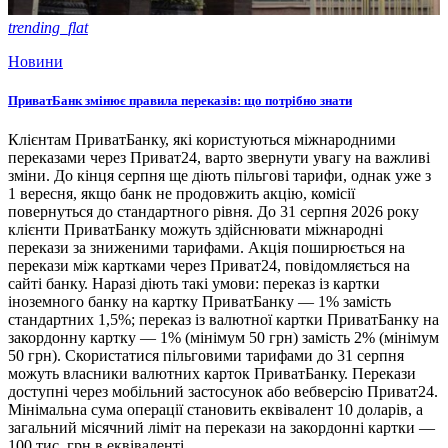
trending_flat
Новини
ПриватБанк змінює правила переказів: що потрібно знати
Клієнтам ПриватБанку, які користуються міжнародними
переказами через Приват24, варто звернути увагу на важливі
зміни. До кінця серпня ще діють пільгові тарифи, однак уже з
1 вересня, якщо банк не продовжить акцію, комісії
повернуться до стандартного рівня. До 31 серпня 2026 року
клієнти ПриватБанку можуть здійснювати міжнародні
перекази за зниженими тарифами. Акція поширюється на
перекази між картками через Приват24, повідомляється на
сайті банку. Наразі діють такі умови: переказ із картки
іноземного банку на картку ПриватБанку — 1% замість
стандартних 1,5%; переказ із валютної картки ПриватБанку на
закордонну картку — 1% (мінімум 50 грн) замість 2% (мінімум
50 грн). Скористатися пільговими тарифами до 31 серпня
можуть власники валютних карток ПриватБанку. Перекази
доступні через мобільний застосунок або вебверсію Приват24.
Мінімальна сума операції становить еквівалент 10 доларів, а
загальний місячний ліміт на перекази на закордонні картки —
100 тис. грн в еквіваленті.