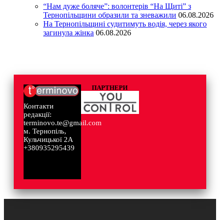
“Нам дуже боляче”: волонтерів “На Щиті” з
Тернопільщини образили та зневажили
06.08.2026
На Тернопільщині судитимуть водія, через якого
загинула жінка
06.08.2026
ПАРТНЕРИ
Контакти
редакції:
terminovo.te@gmail.com
м. Тернопіль,
Кульчицької 2А
+380935295439