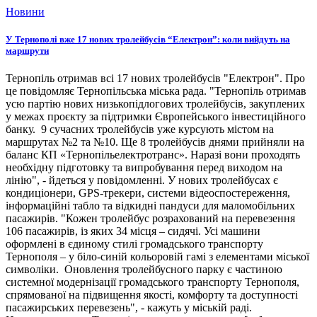
Новини
У Тернополі вже 17 нових тролейбусів “Електрон”: коли вийдуть на
маршрути
Тернопіль отримав всі 17 нових тролейбусів "Електрон". Про
це повідомляє Тернопільська міська рада. "Тернопіль отримав
усю партію нових низькопідлогових тролейбусів, закуплених
у межах проєкту за підтримки Європейського інвестиційного
банку. 9 сучасних тролейбусів уже курсують містом на
маршрутах №2 та №10. Ще 8 тролейбусів днями прийняли на
баланс КП «Тернопільелектротранс». Наразі вони проходять
необхідну підготовку та випробування перед виходом на
лінію", - йдеться у повідомленні. У нових тролейбусах є
кондиціонери, GPS-трекери, системи відеоспостереження,
інформаційні табло та відкидні пандуси для маломобільних
пасажирів. "Кожен тролейбус розрахований на перевезення
106 пасажирів, із яких 34 місця – сидячі. Усі машини
оформлені в єдиному стилі громадського транспорту
Тернополя – у біло-синій кольоровій гамі з елементами міської
символіки. Оновлення тролейбусного парку є частиною
системної модернізації громадського транспорту Тернополя,
спрямованої на підвищення якості, комфорту та доступності
пасажирських перевезень", - кажуть у міській раді.