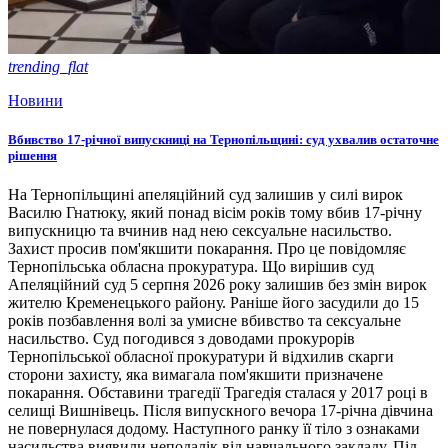
trending_flat
Новини
Вбивство 17-річної випускниці на Тернопільщині: суд ухвалив остаточне
рішення
На Тернопільщині апеляційний суд залишив у силі вирок
Василю Гнатюку, який понад вісім років тому вбив 17-річну
випускницю та вчинив над нею сексуальне насильство.
Захист просив пом'якшити покарання. Про це повідомляє
Тернопільська обласна прокуратура. Що вирішив суд
Апеляційний суд 5 серпня 2026 року залишив без змін вирок
жителю Кременецького району. Раніше його засудили до 15
років позбавлення волі за умисне вбивство та сексуальне
насильство. Суд погодився з доводами прокурорів
Тернопільської обласної прокуратури й відхилив скарги
сторони захисту, яка вимагала пом'якшити призначене
покарання. Обставини трагедії Трагедія сталася у 2017 році в
селищі Вишнівець. Після випускного вечора 17-річна дівчина
не повернулася додому. Наступного ранку її тіло з ознаками
насильства виявили неподалік від навчального закладу. Під