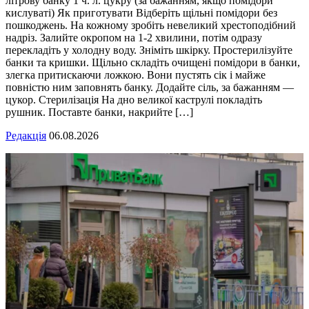
літрову банку 1 ч. л. цукру (за бажанням, якщо помідори
кислуваті) Як приготувати Відберіть щільні помідори без
пошкоджень. На кожному зробіть невеликий хрестоподібний
надріз. Залийте окропом на 1-2 хвилини, потім одразу
перекладіть у холодну воду. Зніміть шкірку. Простерилізуйте
банки та кришки. Щільно складіть очищені помідори в банки,
злегка притискаючи ложкою. Вони пустять сік і майже
повністю ним заповнять банку. Додайте сіль, за бажанням —
цукор. Стерилізація На дно великої каструлі покладіть
рушник. Поставте банки, накрийте […]
Редакція
06.08.2026