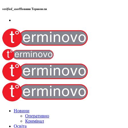
verified_user
Новини Тернополя
Новини
Оперативно
Кримінал
Освіта