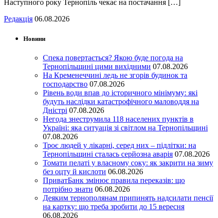
Наступного року Тернопіль чекає на постачання […]
Редакція
06.08.2026
Новини
Спека повертається? Якою буде погода на
Тернопільщині цими вихідними
07.08.2026
На Кременеччині ледь не згорів будинок та
господарство
07.08.2026
Рівень води впав до історичного мінімуму: які
будуть наслідки катастрофічного маловоддя на
Дністрі
07.08.2026
Негода знеструмила 118 населених пунктів в
Україні: яка ситуація зі світлом на Тернопільщині
07.08.2026
Троє людей у лікарні, серед них – підлітки: на
Тернопільщині сталась серйозна аварія
07.08.2026
Томати пелаті у власному соку: як закрити на зиму
без оцту й кислоти
06.08.2026
ПриватБанк змінює правила переказів: що
потрібно знати
06.08.2026
Деяким тернополянам припинять надсилати пенсії
на картку: що треба зробити до 15 вересня
06.08.2026