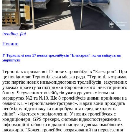
trending_flat
Новини
У Тернополі вже 17 нових тролейбусів “Електрон”: коли вийдуть на
маршрути
Тернопіль отримав всі 17 нових тролейбусів "Електрон". Про
це повідомляє Тернопільська міська рада. "Тернопіль отримав
усю партію нових низькопідлогових тролейбусів, закуплених
у межах проєкту за підтримки Європейського інвестиційного
банку. 9 сучасних тролейбусів уже курсують містом на
маршрутах №2 та №10. Ще 8 тролейбусів днями прийняли на
баланс КП «Тернопільелектротранс». Наразі вони проходять
необхідну підготовку та випробування перед виходом на
лінію", - йдеться у повідомленні. У нових тролейбусах є
кондиціонери, GPS-трекери, системи відеоспостереження,
інформаційні табло та відкидні пандуси для маломобільних
пасажирів. "Кожен тролейбус розрахований на перевезення