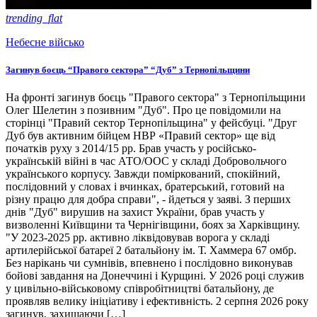
trending_flat
Небесне військо
Загинув боєць “Правого сектора” “Дуб” з Тернопільщини
На фронті загинув боєць "Правого сектора" з Тернопільщини
Олег Шелетин з позивним "Дуб". Про це повідомили на
сторінці "Правий сектор Тернопільщина" у фейсбуці. "Друг
Дуб був активним бійцем НВР «Правий сектор» ще від
початків руху з 2014/15 рр. Брав участь у російсько-
українській війні в час АТО/ООС у складі Добровольчого
українського корпусу. Завжди поміркований, спокійний,
послідовний у словах і вчинках, братерський, готовий на
різну працю для добра справи", - йдеться у заяві. З перших
днів "Дуб" вирушив на захист України, брав участь у
визволенні Київщини та Чернігівщини, боях за Харківщину.
"У 2023-2025 рр. активно ліквідовував ворога у складі
артилерійської батареї 2 батальйону ім. Т. Хаммера 67 омбр.
Без нарікань чи сумнівів, впевнено і послідовно виконував
бойові завдання на Донеччині і Курщині. У 2026 році служив
у цивільно-військовому співробітництві батальйону, де
проявляв велику ініціативу і ефективність. 2 серпня 2026 року
загинув, захищаючи […]