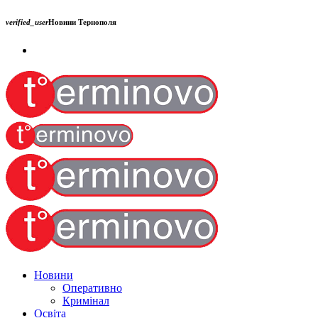
verified_user
Новини Тернополя
Новини
Оперативно
Кримінал
Освіта