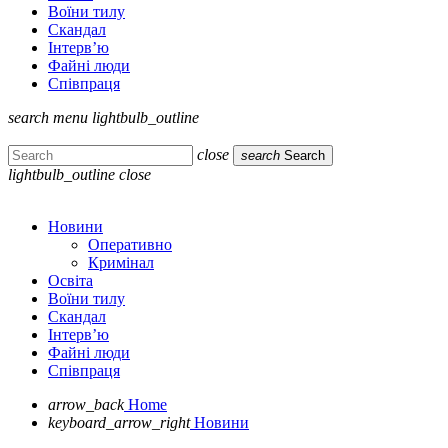
Воїни тилу
Скандал
Інтерв’ю
Файні люди
Співпраця
search
menu
lightbulb_outline
close
search
Search
lightbulb_outline
close
Новини
Оперативно
Кримінал
Освіта
Воїни тилу
Скандал
Інтерв’ю
Файні люди
Співпраця
arrow_back
Home
keyboard_arrow_right
Новини