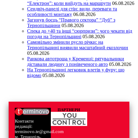
“Електрон”: коли вийдуть на маршрути
06.08.2026
Сендвіч-панелі для стін: види, переваги та
особливості монтажу
06.08.2026
Загинув боєць “Правого сектора” “Дуб” з
Тернопільщини
05.08.2026
Спека до +40 та інші “сюрпризи”: чого чекати від
погоди на Тернопільщині
05.08.2026
Самовільно змінили русло річки: на
Тернопільщині виявили масштабний екозлочин
05.08.2026
Ранкова автотроща у Кременці: рятувальники
діставали людину з понівеченого авто
05.08.2026
На Тернопільщині легковик влетів у фуру: що
відомо
05.08.2026
ПАРТНЕРИ
Контакти
редакції:
terminovo.te@gmail.com
м. Тернопіль,