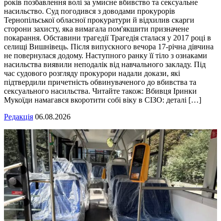
років позбавлення волі за умисне вбивство та сексуальне
насильство. Суд погодився з доводами прокурорів
Тернопільської обласної прокуратури й відхилив скарги
сторони захисту, яка вимагала пом'якшити призначене
покарання. Обставини трагедії Трагедія сталася у 2017 році в
селищі Вишнівець. Після випускного вечора 17-річна дівчина
не повернулася додому. Наступного ранку її тіло з ознаками
насильства виявили неподалік від навчального закладу. Під
час судового розгляду прокурори надали докази, які
підтвердили причетність обвинуваченого до вбивства та
сексуального насильства. Читайте також: Вбивця Іринки
Мукоїди намагався вкоротити собі віку в СІЗО: деталі […]
Редакція
06.08.2026