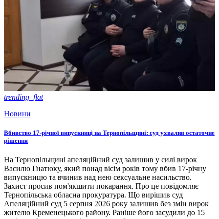
trending_flat
Новини
Вбивство 17-річної випускниці на Тернопільщині: суд ухвалив остаточне
рішення
На Тернопільщині апеляційний суд залишив у силі вирок
Василю Гнатюку, який понад вісім років тому вбив 17-річну
випускницю та вчинив над нею сексуальне насильство.
Захист просив пом'якшити покарання. Про це повідомляє
Тернопільська обласна прокуратура. Що вирішив суд
Апеляційний суд 5 серпня 2026 року залишив без змін вирок
жителю Кременецького району. Раніше його засудили до 15