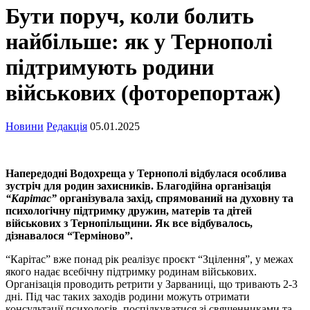
Бути поруч, коли болить
найбільше: як у Тернополі
підтримують родини
військових (фоторепортаж)
Новини
Редакція
05.01.2025
Напередодні Водохреща у Тернополі відбулася особлива
зустріч для родин захисників. Благодійна організація
“Карітас”
організувала захід, спрямований на духовну та
психологічну підтримку дружин, матерів та дітей
військових з Тернопільщини. Як все відбувалось,
дізнавалося “Терміново”.
“Карітас” вже понад рік реалізує проєкт “Зцілення”, у межах
якого надає всебічну підтримку родинам військових.
Організація проводить ретрити у Зарваниці, що тривають 2-3
дні. Під час таких заходів родини можуть отримати
консультації психологів, поспілкуватися зі священниками та