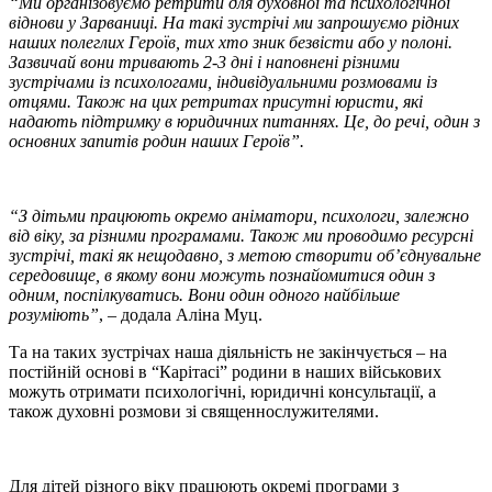
“Ми організовуємо ретрити для духовної та психологічної
віднови у Зарваниці. На такі зустрічі ми запрошуємо рідних
наших полеглих Героїв, тих хто зник безвісти або у полоні.
Зазвичай вони тривають 2-3 дні і наповнені різними
зустрічами із психологами, індивідуальними розмовами із
отцями. Також на цих ретритах присутні юристи, які
надають підтримку в юридичних питаннях. Це, до речі, один з
основних запитів родин наших Героїв”.
“З дітьми працюють окремо аніматори, психологи, залежно
від віку, за різними програмами. Також ми проводимо ресурсні
зустрічі, такі як нещодавно, з метою створити об’єднувальне
середовище, в якому вони можуть познайомитися один з
одним, поспілкуватись. Вони один одного найбільше
розуміють”
, – додала Аліна Муц.
Та на таких зустрічах наша діяльність не закінчується – на
постійній основі в “Карітасі” родини в наших військових
можуть отримати психологічні, юридичні консультації, а
також духовні розмови зі священнослужителями.
Для дітей різного віку працюють окремі програми з