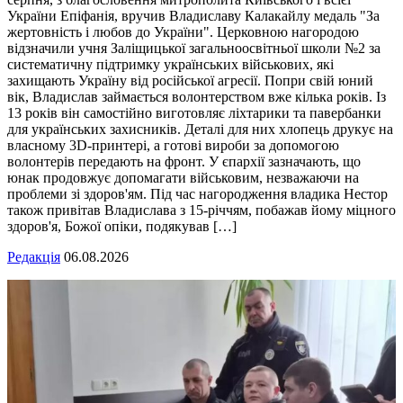
України Епіфанія, вручив Владиславу Калакайлу медаль "За
жертовність і любов до України". Церковною нагородою
відзначили учня Заліщицької загальноосвітньої школи №2 за
систематичну підтримку українських військових, які
захищають Україну від російської агресії. Попри свій юний
вік, Владислав займається волонтерством вже кілька років. Із
13 років він самостійно виготовляє ліхтарики та павербанки
для українських захисників. Деталі для них хлопець друкує на
власному 3D-принтері, а готові вироби за допомогою
волонтерів передають на фронт. У єпархії зазначають, що
юнак продовжує допомагати військовим, незважаючи на
проблеми зі здоров'ям. Під час нагородження владика Нестор
також привітав Владислава з 15-річчям, побажав йому міцного
здоров'я, Божої опіки, подякував […]
Редакція
06.08.2026