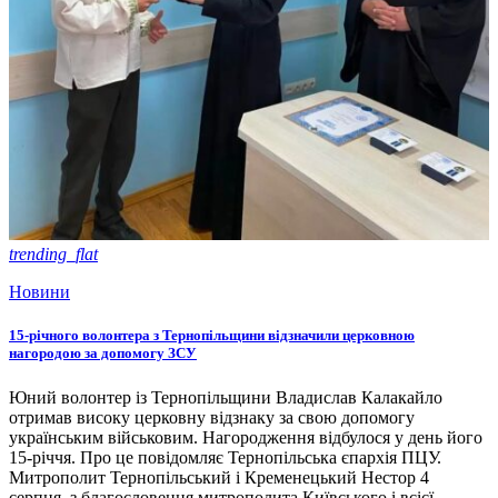
trending_flat
Новини
15-річного волонтера з Тернопільщини відзначили церковною
нагородою за допомогу ЗСУ
Юний волонтер із Тернопільщини Владислав Калакайло
отримав високу церковну відзнаку за свою допомогу
українським військовим. Нагородження відбулося у день його
15-річчя. Про це повідомляє Тернопільська єпархія ПЦУ.
Митрополит Тернопільський і Кременецький Нестор 4
серпня, з благословення митрополита Київського і всієї