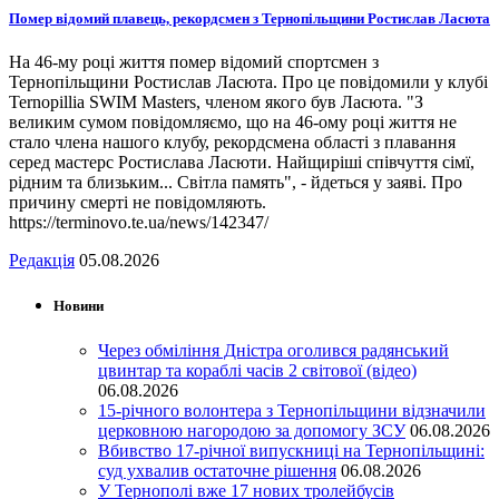
Помер відомий плавець, рекордсмен з Тернопільщини Ростислав Ласюта
На 46-му році життя помер відомий спортсмен з
Тернопільщини Ростислав Ласюта. Про це повідомили у клубі
Ternopillia SWIM Masters, членом якого був Ласюта. "З
великим сумом повідомляємо, що на 46-ому році життя не
стало члена нашого клубу, рекордсмена області з плавання
серед мастерс Ростислава Ласюти. Найщиріші співчуття сімї,
рідним та близьким... Світла память", - йдеться у заяві. Про
причину смерті не повідомляють.
https://terminovo.te.ua/news/142347/
Редакція
05.08.2026
Новини
Через обміління Дністра оголився радянський
цвинтар та кораблі часів 2 світової (відео)
06.08.2026
15-річного волонтера з Тернопільщини відзначили
церковною нагородою за допомогу ЗСУ
06.08.2026
Вбивство 17-річної випускниці на Тернопільщині:
суд ухвалив остаточне рішення
06.08.2026
У Тернополі вже 17 нових тролейбусів