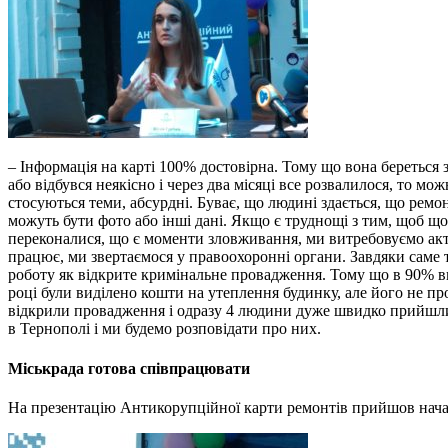
– Інформація на карті 100% достовірна. Тому що вона береться з
або відбувся неякісно і через два місяці все розвалилося, то мо
стосуються теми, абсурдні. Буває, що людині здається, що ремон
можуть бути фото або інші дані. Якщо є труднощі з тим, щоб що
переконалися, що є моменти зловживання, ми витребовуємо акт 
працює, ми звертаємося у правоохоронні органи. Завдяки саме
роботу як відкрите кримінальне провадження. Тому що в 90% в
році були виділено кошти на утеплення будинку, але його не пр
відкрили провадження і одразу 4 людини дуже швидко прийшли і 
в Тернополі і ми будемо розповідати про них.
Міськрада готова співпрацювати
На презентацію Антикорупційної карти ремонтів прийшов нача