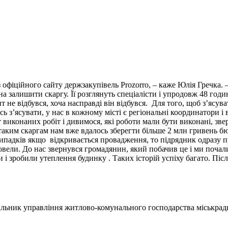
 офіційного сайту держзакупівель Prozorro, – каже Юлія Гречка. 
жна залишити скаргу. Її розглянуть спеціалісти і упродовж 48 годи
т не відбувся, хоча насправді він відбувся. Для того, щоб з’ясув
сь з’ясувати, у нас в кожному місті є регіональні координатори і
виконаних робіт і дивимося, які роботи мали бути виконані, зве
 таким скаргам нам вже вдалось зберегти більше 2 млн гривень 
ипадків якщо відкривається провадження, то підрядник одразу п
овели. До нас звернувся громадянин, який побачив це і ми почали
зробили утеплення будинку . Таких історій успіху багато. Після 
льник управління житлово-комунального господарства міськрад