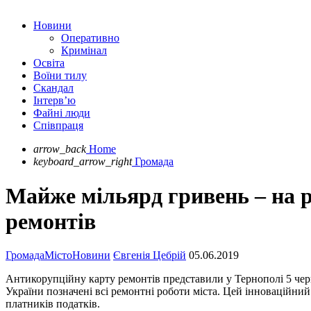
Новини
Оперативно
Кримінал
Освіта
Воїни тилу
Скандал
Інтерв’ю
Файні люди
Співпраця
arrow_back
Home
keyboard_arrow_right
Громада
Майже мільярд гривень – на ре
ремонтів
Громада
Місто
Новини
Євгенія Цебрій
05.06.2019
Антикорупційну карту ремонтів представили у Тернополі 5 черв
України позначені всі ремонтні роботи міста. Цей інноваційни
платників податків.