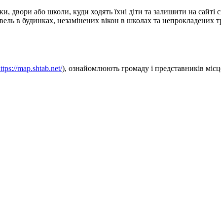
и, двори або школи, куди ходять їхні діти та залишити на сайті
вель в будинках, незамінених вікон в школах та непрокладених 
ttps://map.shtab.net/
), ознайомлюють громаду і представників міс