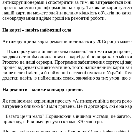
антикорупціонерами і спостерігати за тим, як витрачаються їхн
просто нанесли цю інформацію на карту. Так як ви користуєтесь,
нашій карті ви можете знайти велику кількість об’єктів по кате
самоврядування виділяє гроші на ремонтні роботи.
На карті – навіть найменші села
Антикорупційна карта ремонтів починалася у 2016 році з малесе
– Цього року ми дійшли до максимальної автоматизації процесу
завдяки останнім оновленням на карті дані по видатках з місь
Prozorro на наші сервери. Програмне забезпечення сортує ці зак
процес відбувається автоматично, тобто наповненням карти займ
лише великі міста, а й найменші населені пункти в Україні. То
додатки навіть в найменших селах, звичайно за тих умов, що з
На ремонти – майже мільярд гривень
Як повідомила керівниця проекту «Антикорупційна карта ремонт
витрачено близько 943 млн гривень. Це ті договори, які є на кар
– Багато це чи мало? Порівнюючи з іншими містами, це багато, 
прикладу, в Рівному ця сума складає 370 млн грн.
Що, як і скільки ремонтували в Тернополі? ( див. інфографіку)