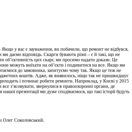
– Якщо у вас є зауваження, ви побачили, що ремонт не відбувся,
н ми даємо відповідь. Скарги бувають різні – є й такі, що не
ати об’єктивність цих скарг, ми просимо надати докази. Це
 вони можуть виїхати на об’єкти і подивитися на все. Якщо ми
ртаємося до замовника, запитуємо чому так. Якщо це теж не
бюджетних коштів. Адже, як виявилось, ніщо так не пришвидшує
риходить і починає робити ремонти. Наприклад, у Києві у 2015
 все з’ясовувати, звернулися в правоохоронні органи, де
нашої презентації ми дуже сподіваємося, що такі історії будуть
и Олег Соколовський.