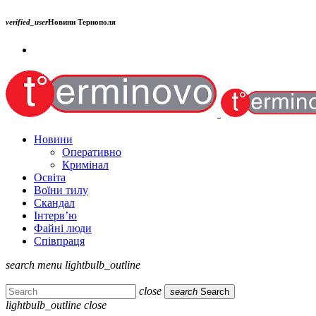
verified_user
Новини Тернополя
Новини
Оперативно
Кримінал
Освіта
Воїни тилу
Скандал
Інтерв’ю
Файні люди
Співпраця
search
menu
lightbulb_outline
close
search
Search
lightbulb_outline
close