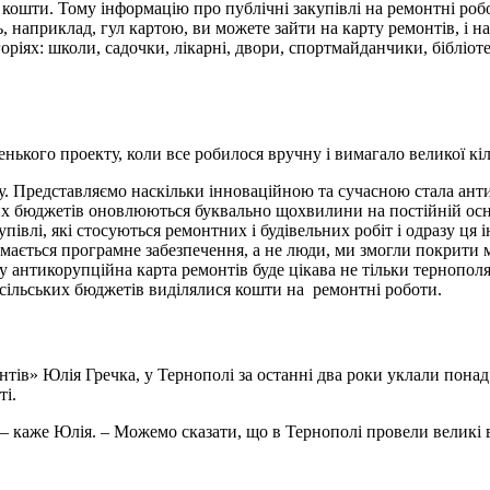
і кошти. Тому інформацію про публічні закупівлі на ремонтні ро
 наприклад, гул картою, ви можете зайти на карту ремонтів, і на
горіях: школи, садочки, лікарні, двори, спортмайданчики, бібліоте
нького проекту, коли все робилося вручну і вимагало великої кіл
. Представляємо наскільки інноваційною та сучасною стала анти
ких бюджетів оновлюються буквально щохвилини на постійній осн
упівлі, які стосуються ремонтних і будівельних робіт і одразу ц
ається програмне забезпечення, а не люди, ми змогли покрити ма
му антикорупційна карта ремонтів буде цікава не тільки тернопол
 сільських бюджетів виділялися кошти на ремонтні роботи.
ів» Юлія Гречка, у Тернополі за останні два роки уклали понад 
ті.
– каже Юлія. – Можемо сказати, що в Тернополі провели великі в