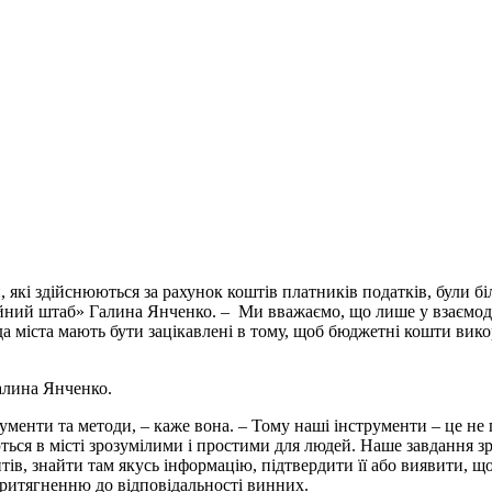
, які здійснюються за рахунок коштів платників податків, були 
ний штаб» Галина Янченко. – Ми вважаємо, що лише у взаємоді
ада міста мають бути зацікавлені в тому, щоб бюджетні кошти вико
алина Янченко.
енти та методи, – каже вона. – Тому наші інструменти – це не пр
ься в місті зрозумілими і простими для людей. Наше завдання з
тів, знайти там якусь інформацію, підтвердити її або виявити, щ
ритягненню до відповідальності винних.