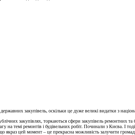
ржавних закупівель, оскільки це дуже великі видатки з націон
публічних закупівлях, торкаються сфери закупівель ремонтних та 
у на темі ремонтів і будівельних робіт. Починали з Києва. І тод
и, що якраз цей момент – це прекрасна можливість залучити грома