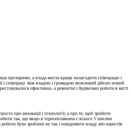
більш прозорими, а влада могла краще налагодити співпрацю і
ї і співпраці між владою і громадою можливий дійсно новий
ристовувалися ефективно, а ремонтні і будівельні роботи в місті
осто про інновації і технології, а про те, щоб зробити
робити так, що якщо в тернополянина є всього 5 хвилин
о роботи були зроблені не так і повідомити владу або юристів