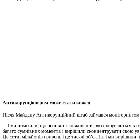
Антикорупціонером може стати кожен
Після Майдану Антикорупційний штаб займався моніторингом де
– І ми помітили, що основні зловживання, які відбуваються в 
багато сумнівних моментів і вирішили сконцентрувати свою уваг
Це сотні мільйонів гривень і це тисячі об’єктів. І ми вирішил