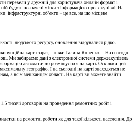
боти перевели у дружній для користувача онлайн формат і
 ній будуть позначені мітки з інформацією про закупівлі. На
ки, інфраструктурні об’єкти – це все, на що місцеве
ькості людського ресурсу, оновлення відбувалися рідко.
корупційна карта зараз, – каже Галина Янченко. – На сьогодні
ові. Ми забираємо дані з електронної системи держзакупівель
я інформацію автоматично розміщується на карті. Оскільки цей
ксимальну географію. І на сьогодні на карті знаходяться не
янам, а всім мешканцям області. На карті ви можете знайти
1.5 тисячі договорів на проведення ремонтних робіт і
идатки на ремонтні роботи як для такої кількості населення. До