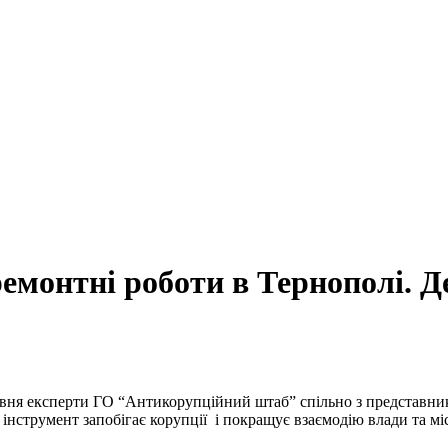
монтні роботи в Тернополі. Де
ня експерти ГО “Антикорупційний штаб” спільно з представником
й інструмент запобігає корупції і покращує взаємодію влади та м