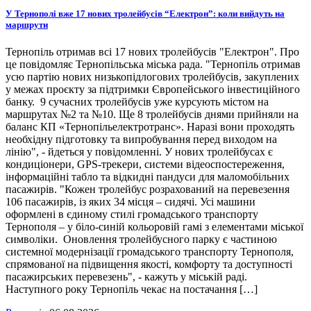
У Тернополі вже 17 нових тролейбусів “Електрон”: коли вийдуть на
маршрути
Тернопіль отримав всі 17 нових тролейбусів "Електрон". Про
це повідомляє Тернопільська міська рада. "Тернопіль отримав
усю партію нових низькопідлогових тролейбусів, закуплених
у межах проєкту за підтримки Європейського інвестиційного
банку. 9 сучасних тролейбусів уже курсують містом на
маршрутах №2 та №10. Ще 8 тролейбусів днями прийняли на
баланс КП «Тернопільелектротранс». Наразі вони проходять
необхідну підготовку та випробування перед виходом на
лінію", - йдеться у повідомленні. У нових тролейбусах є
кондиціонери, GPS-трекери, системи відеоспостереження,
інформаційні табло та відкидні пандуси для маломобільних
пасажирів. "Кожен тролейбус розрахований на перевезення
106 пасажирів, із яких 34 місця – сидячі. Усі машини
оформлені в єдиному стилі громадського транспорту
Тернополя – у біло-синій кольоровій гамі з елементами міської
символіки. Оновлення тролейбусного парку є частиною
системної модернізації громадського транспорту Тернополя,
спрямованої на підвищення якості, комфорту та доступності
пасажирських перевезень", - кажуть у міській раді.
Наступного року Тернопіль чекає на постачання […]