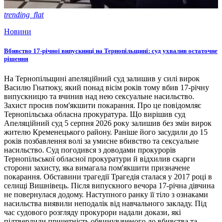
trending_flat
Новини
Вбивство 17-річної випускниці на Тернопільщині: суд ухвалив остаточне
рішення
На Тернопільщині апеляційний суд залишив у силі вирок
Василю Гнатюку, який понад вісім років тому вбив 17-річну
випускницю та вчинив над нею сексуальне насильство.
Захист просив пом'якшити покарання. Про це повідомляє
Тернопільська обласна прокуратура. Що вирішив суд
Апеляційний суд 5 серпня 2026 року залишив без змін вирок
жителю Кременецького району. Раніше його засудили до 15
років позбавлення волі за умисне вбивство та сексуальне
насильство. Суд погодився з доводами прокурорів
Тернопільської обласної прокуратури й відхилив скарги
сторони захисту, яка вимагала пом'якшити призначене
покарання. Обставини трагедії Трагедія сталася у 2017 році в
селищі Вишнівець. Після випускного вечора 17-річна дівчина
не повернулася додому. Наступного ранку її тіло з ознаками
насильства виявили неподалік від навчального закладу. Під
час судового розгляду прокурори надали докази, які
підтвердили причетність обвинуваченого до вбивства та