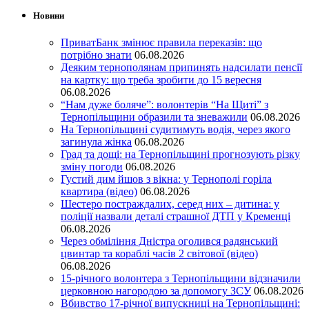
Новини
ПриватБанк змінює правила переказів: що
потрібно знати
06.08.2026
Деяким тернополянам припинять надсилати пенсії
на картку: що треба зробити до 15 вересня
06.08.2026
“Нам дуже боляче”: волонтерів “На Щиті” з
Тернопільщини образили та зневажили
06.08.2026
На Тернопільщині судитимуть водія, через якого
загинула жінка
06.08.2026
Град та дощі: на Тернопільщині прогнозують різку
зміну погоди
06.08.2026
Густий дим йшов з вікна: у Тернополі горіла
квартира (відео)
06.08.2026
Шестеро постраждалих, серед них – дитина: у
поліції назвали деталі страшної ДТП у Кременці
06.08.2026
Через обміління Дністра оголився радянський
цвинтар та кораблі часів 2 світової (відео)
06.08.2026
15-річного волонтера з Тернопільщини відзначили
церковною нагородою за допомогу ЗСУ
06.08.2026
Вбивство 17-річної випускниці на Тернопільщині: