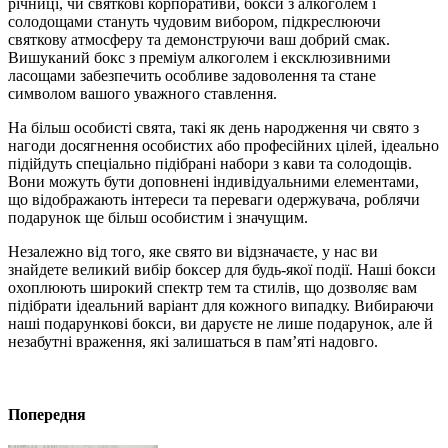
річниці, чи святкові корпоративи, бокси з алкоголем і
солодощами стануть чудовим вибором, підкреслюючи
святкову атмосферу та демонструючи ваш добрий смак.
Вишуканий бокс з преміум алкоголем і ексклюзивними
ласощами забезпечить особливе задоволення та стане
символом вашого уважного ставлення.
На більш особисті свята, такі як день народження чи свято з
нагоди досягнення особистих або професійних цілей, ідеально
підійдуть спеціально підібрані набори з кави та солодощів.
Вони можуть бути доповнені індивідуальними елементами,
що відображають інтереси та переваги одержувача, роблячи
подарунок ще більш особистим і значущим.
Незалежно від того, яке свято ви відзначаєте, у нас ви
знайдете великий вибір боксер для будь-якої події. Наші бокси
охоплюють широкий спектр тем та стилів, що дозволяє вам
підібрати ідеальний варіант для кожного випадку. Вибираючи
наші подарункові бокси, ви даруєте не лише подарунок, але й
незабутні враження, які залишаться в пам’яті надовго.
Попередня