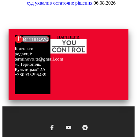
суд ухвалив остаточне рішення
06.08.2026
ПАРТНЕРИ
Контакти
редакції:
terminovo.te@gmail.com
м. Тернопіль,
Кульчицької 2А
+380935295439