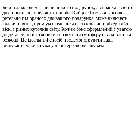
Бокс з алкоголем — це не просто подарунок, а справжнє свято
для цінителів вишуканих напоїв. Вибір елітного алкоголю,
ретельно підібраного для вашого подарунка, може включати
класичні вина, преміум шампанське, ексклюзивні лікери або
віскі з різних куточків світу. Кожен бокс оформлений з увагою
до деталей, щоб створити справжню атмосферу святковості та
розкоші. Це ідеальний спосіб продемонструвати ваші
вишукані смаки та увагу до інтересів одержувача.