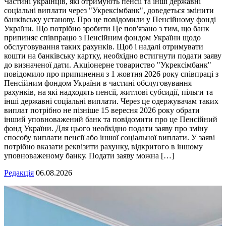
Частині українців, які отримують пенсії та інші державні
соціальні виплати через "Укрексімбанк", доведеться змінити
банківську установу. Про це повідомили у Пенсійному фонді
України. Що потрібно зробити Це пов'язано з тим, що банк
припиняє співпрацю з Пенсійним фондом України щодо
обслуговування таких рахунків. Щоб і надалі отримувати
кошти на банківську картку, необхідно встигнути подати заяву
до визначеної дати. Акціонерне товариство "Укрексімбанк"
повідомило про припинення з 1 жовтня 2026 року співпраці з
Пенсійним фондом України в частині обслуговування
рахунків, на які надходять пенсії, житлові субсидії, пільги та
інші державні соціальні виплати. Через це одержувачам таких
виплат потрібно не пізніше 15 вересня 2026 року обрати
інший уповноважений банк та повідомити про це Пенсійний
фонд України. Для цього необхідно подати заяву про зміну
способу виплати пенсії або іншої соціальної виплати. У заяві
потрібно вказати реквізити рахунку, відкритого в іншому
уповноваженому банку. Подати заяву можна […]
Редакція
06.08.2026