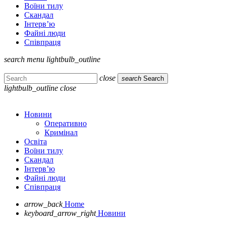
Воїни тилу
Скандал
Інтерв’ю
Файні люди
Співпраця
search
menu
lightbulb_outline
close
search
Search
lightbulb_outline
close
Новини
Оперативно
Кримінал
Освіта
Воїни тилу
Скандал
Інтерв’ю
Файні люди
Співпраця
arrow_back
Home
keyboard_arrow_right
Новини