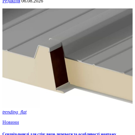
Редакція
06.08.2026
trending_flat
Новини
Сендвіч-панелі для стін: види, переваги та особливості монтажу