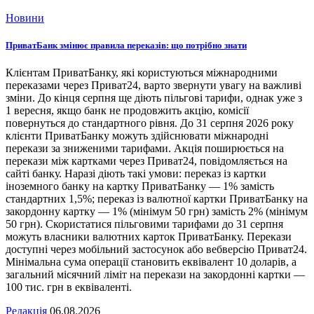
Новини
ПриватБанк змінює правила переказів: що потрібно знати
Клієнтам ПриватБанку, які користуються міжнародними
переказами через Приват24, варто звернути увагу на важливі
зміни. До кінця серпня ще діють пільгові тарифи, однак уже з
1 вересня, якщо банк не продовжить акцію, комісії
повернуться до стандартного рівня. До 31 серпня 2026 року
клієнти ПриватБанку можуть здійснювати міжнародні
перекази за зниженими тарифами. Акція поширюється на
перекази між картками через Приват24, повідомляється на
сайті банку. Наразі діють такі умови: переказ із картки
іноземного банку на картку ПриватБанку — 1% замість
стандартних 1,5%; переказ із валютної картки ПриватБанку на
закордонну картку — 1% (мінімум 50 грн) замість 2% (мінімум
50 грн). Скористатися пільговими тарифами до 31 серпня
можуть власники валютних карток ПриватБанку. Перекази
доступні через мобільний застосунок або вебверсію Приват24.
Мінімальна сума операції становить еквівалент 10 доларів, а
загальний місячний ліміт на перекази на закордонні картки —
100 тис. грн в еквіваленті.
Редакція
06.08.2026