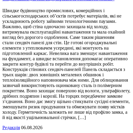
Швидке будівництво промислових, комерційних і
сільськогосподарських об’єктів потребує матеріалів, які не
ускладнюють роботу зайвими технологічними паузами.
Важливо, щоб стіна одночасно захищала від холоду,
витримувала експлуатаційні навантаження та мала охайний
вигляд без дорогого оздоблення. Саме таким рішенням
стали сендвіч панелі для стін. Це готові огороджувальні
елементи з утеплювачем усередині, які монтують на
підготовлений каркас. Невелика вага зменшує навантаження
на фундамент, а швидке встановлення допомагає оперативно
закрити контур будівлі та перейти до внутрішніх робіт.
Конструкція стінових сендвіч-панелей Панель складається з
трьох шарів: двох зовнішніх металевих обшивок і
теплоізоляційного наповнювача між ними. Для облицювання
зазвичай використовують оцинковану сталь із полімерним
покриттям. Воно захищає поверхню від вологи, ультрафіолету,
дрібних подряпин і корозії. На торцях передбачене замкове
з’єднання. Воно дає змогу щільно стикувати сусідні елементи,
зменшувати ризик продування та обмежувати появу містків
холоду. Герметичність залежить не лише від профілю замка, а
й від якості ущільнювальної стрічки, […]
Редакція
06.08.2026