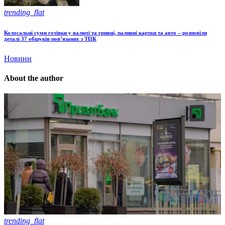
trending_flat
Колосальні суми готівки у валюті та гривні, паливні картки та авто – розповіли
деталі 37 обшуків пов’язаних з ТЦК
Новини
About the author
trending_flat