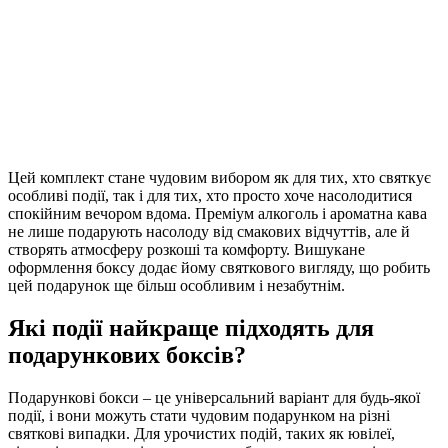
Цей комплект стане чудовим вибором як для тих, хто святкує
особливі події, так і для тих, хто просто хоче насолодитися
спокійним вечором вдома. Преміум алкоголь і ароматна кава
не лише подарують насолоду від смакових відчуттів, але й
створять атмосферу розкоші та комфорту. Вишукане
оформлення боксу додає йому святкового вигляду, що робить
цей подарунок ще більш особливим і незабутнім.
Які події найкраще підходять для
подарункових боксів?
Подарункові бокси – це універсальний варіант для будь-якої
події, і вони можуть стати чудовим подарунком на різні
святкові випадки. Для урочистих подій, таких як ювілеї,