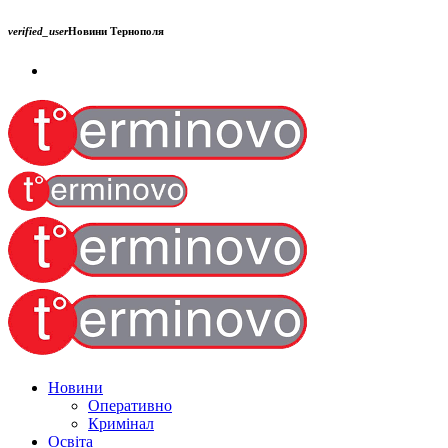
verified_user
Новини Тернополя
Новини
Оперативно
Кримінал
Освіта