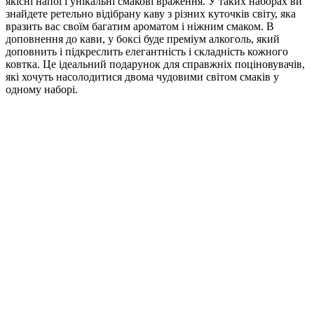
якісні напої і унікальні смакові враження. У таких наборах ви
знайдете ретельно відібрану каву з різних куточків світу, яка
вразить вас своїм багатим ароматом і ніжним смаком. В
доповнення до кави, у боксі буде преміум алкоголь, який
доповнить і підкреслить елегантність і складність кожного
ковтка. Це ідеальний подарунок для справжніх поціновувачів,
які хочуть насолодитися двома чудовими світом смаків у
одному наборі.