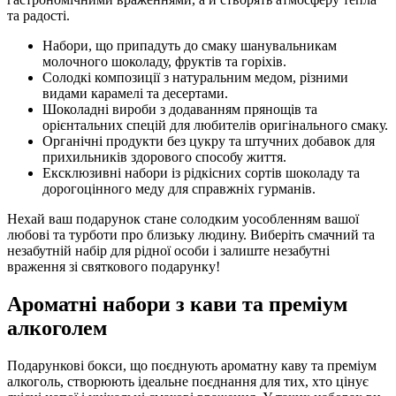
та радості.
Набори, що припадуть до смаку шанувальникам
молочного шоколаду, фруктів та горіхів.
Солодкі композиції з натуральним медом, різними
видами карамелі та десертами.
Шоколадні вироби з додаванням прянощів та
орієнтальних спецій для любителів оригінального смаку.
Органічні продукти без цукру та штучних добавок для
прихильників здорового способу життя.
Ексклюзивні набори із рідкісних сортів шоколаду та
дорогоцінного меду для справжніх гурманів.
Нехай ваш подарунок стане солодким уособленням вашої
любові та турботи про близьку людину. Виберіть смачний та
незабутній набір для рідної особи і залиште незабутні
враження зі святкового подарунку!
Ароматні набори з кави та преміум
алкоголем
Подарункові бокси, що поєднують ароматну каву та преміум
алкоголь, створюють ідеальне поєднання для тих, хто цінує