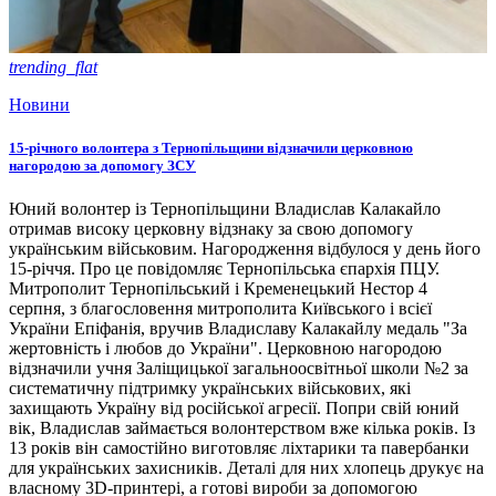
trending_flat
Новини
15-річного волонтера з Тернопільщини відзначили церковною
нагородою за допомогу ЗСУ
Юний волонтер із Тернопільщини Владислав Калакайло
отримав високу церковну відзнаку за свою допомогу
українським військовим. Нагородження відбулося у день його
15-річчя. Про це повідомляє Тернопільська єпархія ПЦУ.
Митрополит Тернопільський і Кременецький Нестор 4
серпня, з благословення митрополита Київського і всієї
України Епіфанія, вручив Владиславу Калакайлу медаль "За
жертовність і любов до України". Церковною нагородою
відзначили учня Заліщицької загальноосвітньої школи №2 за
систематичну підтримку українських військових, які
захищають Україну від російської агресії. Попри свій юний
вік, Владислав займається волонтерством вже кілька років. Із
13 років він самостійно виготовляє ліхтарики та павербанки
для українських захисників. Деталі для них хлопець друкує на
власному 3D-принтері, а готові вироби за допомогою