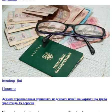
trending_flat
Новини
Деяким тернополянам припинять надсилати пенсії на картку: що треба
зробити до 15 вересня