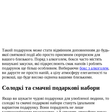
Такий подарунок може стати відмінним доповненням до будь-
якої святкової події або просто приємним сюрпризом для
вашого близького. Поряд з алкоголем, бокси часто містять
вишукані закуски, які підкреслюють смак напоїв і роблять
подарунок ще більш особливим. Вибираючи
бокс з алкоголем
,
ви даруєте не просто напій, а цілу атмосферу елегантності та
розкоші, що буде високо оцінена вашими близькими.
Солодкі та смачні подаркові набори
Якщо ви шукаєте чудові подарунки для улюбленої людини, то
солодкі та смачні подаркові набори стануть ідеальним
варіантом подарунку. Вони порадують не лише
гастрономічними враженнями, а й створять атмосферу тепла