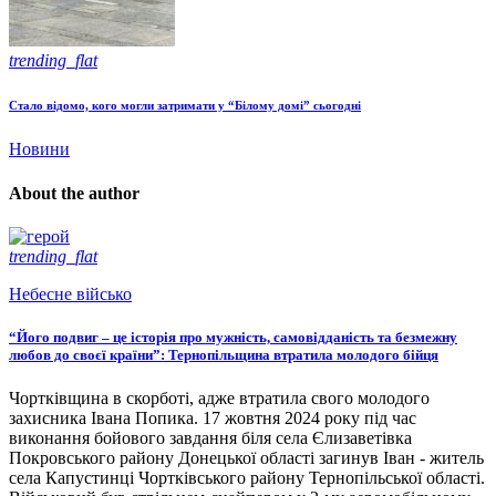
trending_flat
Стало відомо, кого могли затримати у “Білому домі” сьогодні
Новини
About the author
trending_flat
Небесне військо
“Його подвиг – це історія про мужність, самовідданість та безмежну
любов до своєї країни”: Тернопільщина втратила молодого бійця
Чортківщина в скорботі, адже втратила свого молодого
захисника Івана Попика. 17 жовтня 2024 року під час
виконання бойового завдання біля села Єлизаветівка
Покровського району Донецької області загинув Іван - житель
села Капустинці Чортківського району Тернопільської області.