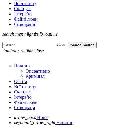
Воїни тилу
Скандал
Інтерв’ю
Файні люди
Співпраця
search
menu
lightbulb_outline
close
search
Search
lightbulb_outline
close
Новини
Оперативно
Кримінал
Освіта
Воїни тилу
Скандал
Інтерв’ю
Файні люди
Співпраця
arrow_back
Home
keyboard_arrow_right
Новини