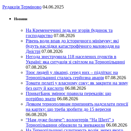
Редакція Терміново
04.06.2025
Новини
На Кременеччині ледь не згорів будинок та
господарство
07.08.2026
Рівень води впав до історичного мінімуму: які
будуть наслідки катастрофічного маловоддя на
Дністрі
07.08.2026
Негода знеструмила 118 населених пунктів в
Україні: яка ситуація зі світлом на Тернопільщині
07.08.2026
Троє людей у лікарні, серед них – підлітки: на
Тернопільщині сталась серйозна аварія
07.08.2026
Томати пелаті у власному соку: як закрити на зиму
без оцту й кислоти
06.08.2026
ПриватБанк змінює правила переказів: що
потрібно знати
06.08.2026
Деяким тернополянам припинять надсилати пенсії
на картку: що треба зробити до 15 вересня
06.08.2026
“Нам дуже боляче”: волонтерів “На Щиті” з
Тернопільщини образили та зневажили
06.08.2026
На Тернопільщині судитимуть водія, через якого