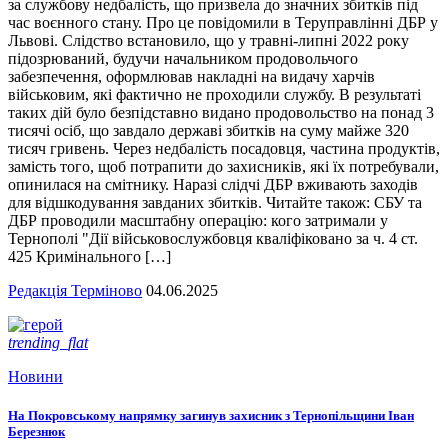
за службову недбалість, що призвела до значних збитків під
час воєнного стану. Про це повідомили в Теруправлінні ДБР у
Львові. Слідство встановило, що у травні-липні 2022 року
підозрюваний, будучи начальником продовольчого
забезпечення, оформлював накладні на видачу харчів
військовим, які фактично не проходили службу. В результаті
таких дій було безпідставно видано продовольство на понад 3
тисячі осіб, що завдало державі збитків на суму майже 320
тисяч гривень. Через недбалість посадовця, частина продуктів,
замість того, щоб потрапити до захисників, які їх потребували,
опинилася на смітнику. Наразі слідчі ДБР вживають заходів
для відшкодування завданих збитків. Читайте також: СБУ та
ДБР проводили масштабну операцію: кого затримали у
Тернополі "Дії військовослужбовця кваліфіковано за ч. 4 ст.
425 Кримінального […]
Редакція Терміново
04.06.2025
trending_flat
Новини
На Покровському напрямку загинув захисник з Тернопільщини Іван
Березнюк