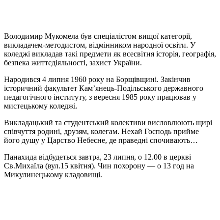
Володимир Мукомела був спеціалістом вищої категорії,
викладачем-методистом, відмінником народної освіти. У
коледжі викладав такі предмети як всесвітня історія, географія,
безпека життєдіяльності, захист України.
Народився 4 липня 1960 року на Борщівщині. Закінчив
історичний факультет Кам’янець-Подільського державного
педагогічного інституту, з вересня 1985 року працював у
мистецькому коледжі.
Викладацький та студентський колективи висловлюють щирі
співчуття родині, друзям, колегам. Нехай Господь прийме
його душу у Царство Небесне, де праведні спочивають…
Панахида відбудеться завтра, 23 липня, о 12.00 в церкві
Св.Михаїла (вул.15 квітня). Чин похорону — о 13 год на
Микулинецькому кладовищі.