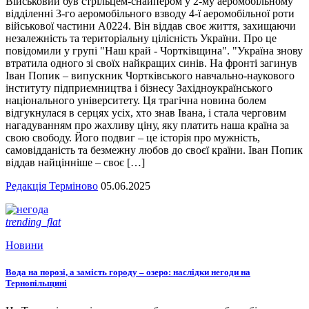
Військовий був стрільцем-снайпером у 2-му аеромобільному
відділенні 3-го аеромобільного взводу 4-ї аеромобільної роти
військової частини А0224. Він віддав своє життя, захищаючи
незалежність та територіальну цілісність України. Про це
повідомили у групі "Наш край - Чортківщина". "Україна знову
втратила одного зі своїх найкращих синів. На фронті загинув
Іван Попик – випускник Чортківського навчально-наукового
інституту підприємництва і бізнесу Західноукраїнського
національного університету. Ця трагічна новина болем
відгукнулася в серцях усіх, хто знав Івана, і стала черговим
нагадуванням про жахливу ціну, яку платить наша країна за
свою свободу. Його подвиг – це історія про мужність,
самовідданість та безмежну любов до своєї країни. Іван Попик
віддав найцінніше – своє […]
Редакція Терміново
05.06.2025
trending_flat
Новини
Вода на порозі, а замість городу – озеро: наслідки негоди на
Тернопільщині