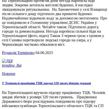
На Тернопільщині протягом доби негода наробила біди
людям. Зокрема затопила житлові будинки, її наслідки
ліквідовували рятувальники. На Лановеччині у селі Влащинці
після сильного дощу підтопило два приватні будинки.
Надзвичайники відкачали воду за допомогою мотопомпи. Про
це повідомили в Головному управлінні ДСНС України у
Тернопільській області. Читайте також: Підтопило дорогу,
городи та домоволодіння. Негода наробила сильної біди на
Тернопільщині (фото, відео) Також 3 червня гроза з громом у
селі Синява перетворили людські городи на озера, а у
Чернихівцях частково обвалився міст.
Редакція Терміново
04.06.2025
trending_flat
Новини
У Тернополі працівник ТЦК завдав 320 тисяч збитків державі
На Тернопільщині вручили підозру працівнику ТЦК. Чоловік
завдав збитків у розмірі 320 тисяч гривень. Працівники
Державного бюро розслідувань повідомили про підозру
військовослужбовцю Тернопільського обласного ТЦК та СП