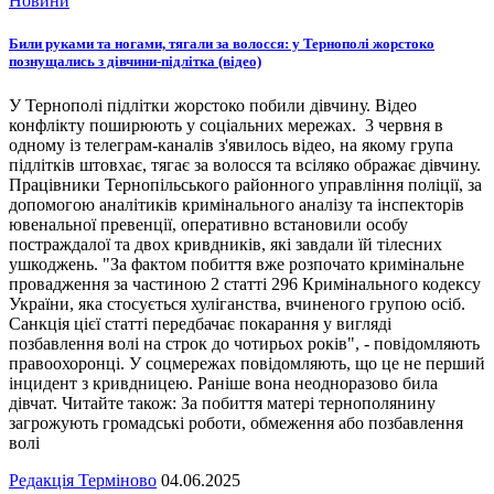
Новини
Били руками та ногами, тягали за волосся: у Тернополі жорстоко
познущались з дівчини-підлітка (відео)
У Тернополі підлітки жорстоко побили дівчину. Відео
конфлікту поширюють у соціальних мережах. 3 червня в
одному із телеграм-каналів з'явилось відео, на якому група
підлітків штовхає, тягає за волосся та всіляко ображає дівчину.
Працівники Тернопільського районного управління поліції, за
допомогою аналітиків кримінального аналізу та інспекторів
ювенальної превенції, оперативно встановили особу
постраждалої та двох кривдників, які завдали їй тілесних
ушкоджень. "За фактом побиття вже розпочато кримінальне
провадження за частиною 2 статті 296 Кримінального кодексу
України, яка стосується хуліганства, вчиненого групою осіб.
Санкція цієї статті передбачає покарання у вигляді
позбавлення волі на строк до чотирьох років", - повідомляють
правоохоронці. У соцмережах повідомляють, що це не перший
інцидент з кривдницею. Раніше вона неодноразово била
дівчат. Читайте також: За побиття матері тернополянину
загрожують громадські роботи, обмеження або позбавлення
волі
Редакція Терміново
04.06.2025