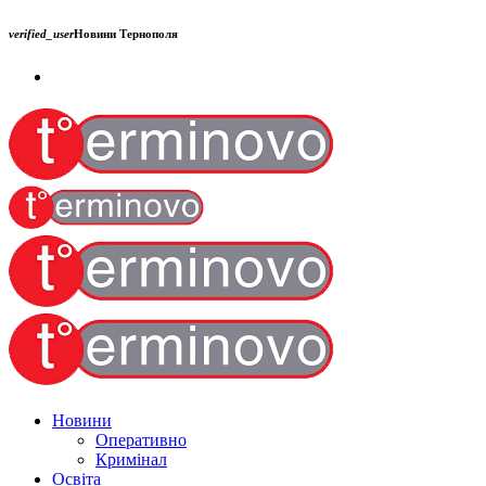
verified_user
Новини Тернополя
Новини
Оперативно
Кримінал
Освіта