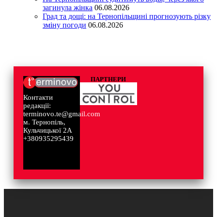
загинула жінка
06.08.2026
Град та дощі: на Тернопільщині прогнозують різку
зміну погоди
06.08.2026
ПАРТНЕРИ
Контакти
редакції:
terminovo.te@gmail.com
м. Тернопіль,
Кульчицької 2А
+380935295439