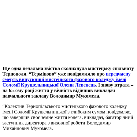
Ще одна печальна звістка сколихнула мистецьку спільноту
Тернополя. “Терміново” уже повідомляло про
передчасну
смерть випускниці мистецького фахового коледжу імені
Соломії Крушельницької Олени Левенець
. І знову втрата –
на 65-ому році життя у вічність відійшов викладач
навчального закладу Володимир Мукомела.
“Колектив Тернопільського мистецького фахового коледжу
імені Соломії Крушельницької з глибоким сумом повідомляє,
що завершив своє земне життя колега, викладач, багаторічний
заступник директора з виховної роботи Володимир
Михайлович Мукомела.