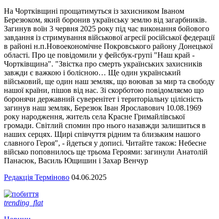
На Чортківщині прощатимуться із захисником Іваном
Березюком, який боронив українську землю від загарбників.
Загинув воїн 3 червня 2025 року під час виконання бойового
завдання із стримування військової агресії російської федерації
в районі н.п.Новоекономічне Покровського району Донецької
області. Про це повідомили у фейсбук-групі "Наш край -
Чортківщина". "Звістка про смерть українських захисників
завжди є важкою і болісною… Ще один український
військовий, ще один наш земляк, що воював за мир та свободу
нашої країни, пішов від нас. Зі скорботою повідомляємо що
боронячи державний суверенітет і територіальну цілісність
загинув наш земляк, Березюк Іван Ярославович 10.08.1969
року народження, житель села Красне Гримайлівської
громади. Світлий спомин про нього назавжди залишиться в
наших серцях. Щирі співчуття рідним та близьким нашого
славного Героя", - йдеться у дописі. Читайте також: Небесне
військо поповнилось ще трьома Героями: загинули Анатолій
Панасюк, Василь Ющишин і Захар Венчур
Редакція Терміново
04.06.2025
trending_flat