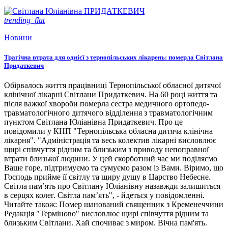
trending_flat
Новини
Трагічна втрата для однієї з тернопільських лікарень: померла Світлана
Придаткевич
Обірвалось життя працівниці Тернопільської обласної дитячої
клінічної лікарні Світлани Придаткевич. На 60 році життя та
після важкої хвороби померла сестра медичного ортопедо-
травматологічного дитячого відділення з травматологічним
пунктом Світлана Юліанівна Придаткевич. Про це
повідомили у КНП "Тернопільська обласна дитяча клінічна
лікарня". "Адміністрація та весь колектив лікарні висловлює
щирі співчуття рідним та близьким з приводу непоправної
втрати близької людини. У цей скорботний час ми поділяємо
Ваше горе, підтримуємо та сумуємо разом із Вами. Віримо, що
Господь прийме її світлу та щиру душу в Царство Небесне.
Світла пам’ять про Світлану Юліанівну назавжди залишиться
в серцях колег. Світла пам’ять", - йдеться у повідомленні.
Читайте також: Помер шанований священник з Кременеччини
Редакція "Терміново" висловлює щирі співчуття рідним та
близьким Світлани. Хай спочиває з миром. Вічна пам'ять.