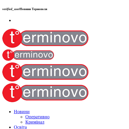
verified_user
Новини Тернополя
Новини
Оперативно
Кримінал
Освіта