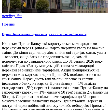
trending_flat
Новини
ПриватБанк змінює правила переказів: що потрібно знати
Клієнтам ПриватБанку, які користуються міжнародними
переказами через Приват24, варто звернути увагу на важливі
зміни. До кінця серпня ще діють пільгові тарифи, однак уже з
1 вересня, якщо банк не продовжить акцію, комісії
повернуться до стандартного рівня. До 31 серпня 2026 року
клієнти ПриватБанку можуть здійснювати міжнародні
перекази за зниженими тарифами. Акція поширюється на
перекази між картками через Приват24, повідомляється на
сайті банку. Наразі діють такі умови: переказ із картки
іноземного банку на картку ПриватБанку — 1% замість
стандартних 1,5%; переказ із валютної картки ПриватБанку на
закордонну картку — 1% (мінімум 50 грн) замість 2% (мінімум
50 грн). Скористатися пільговими тарифами до 31 серпня
можуть власники валютних карток ПриватБанку. Перекази
доступні через мобільний застосунок або вебверсію Приват24.
Мінімальна сума операції становить еквівалент 10 доларів, а