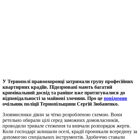
У Тернополі правоохоронці затримали групу професійних
квартирних крадіїв. Підозрювані мають багатий
кримінальний досвід та раніше вже притягувалися до
відповідальності за майнові злочини. Про це
повідомив
очільник поліції Тернопільщини Сергій Зюбаненко.
Зловмисники діяли за чітко розробленою схемою. Вони
ретельно обирали цілі серед заможних домовласників,
проводили тривале стеження та вивчали розпорядок жертв.
Коли господарі залишали оселі, крадії проникали всередину за
допомогою спеціальних інструментів. Здобиччю ставали