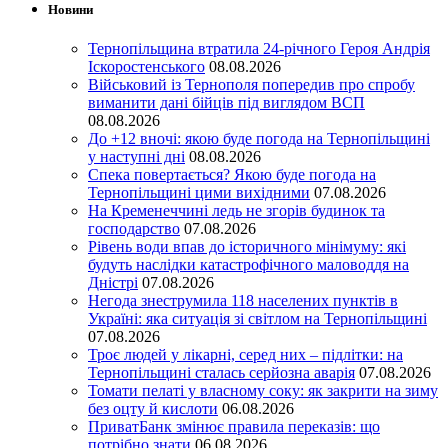
Новини
Тернопільщина втратила 24-річного Героя Андрія
Іскоростенського
08.08.2026
Військовий із Тернополя попередив про спробу
виманити дані бійців під виглядом ВСП
08.08.2026
До +12 вночі: якою буде погода на Тернопільщині
у наступні дні
08.08.2026
Спека повертається? Якою буде погода на
Тернопільщині цими вихідними
07.08.2026
На Кременеччині ледь не згорів будинок та
господарство
07.08.2026
Рівень води впав до історичного мінімуму: які
будуть наслідки катастрофічного маловоддя на
Дністрі
07.08.2026
Негода знеструмила 118 населених пунктів в
Україні: яка ситуація зі світлом на Тернопільщині
07.08.2026
Троє людей у лікарні, серед них – підлітки: на
Тернопільщині сталась серйозна аварія
07.08.2026
Томати пелаті у власному соку: як закрити на зиму
без оцту й кислоти
06.08.2026
ПриватБанк змінює правила переказів: що
потрібно знати
06.08.2026