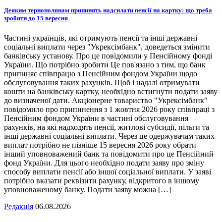
Деяким тернополянам припинять надсилати пенсії на картку: що треба
зробити до 15 вересня
Частині українців, які отримують пенсії та інші державні
соціальні виплати через "Укрексімбанк", доведеться змінити
банківську установу. Про це повідомили у Пенсійному фонді
України. Що потрібно зробити Це пов'язано з тим, що банк
припиняє співпрацю з Пенсійним фондом України щодо
обслуговування таких рахунків. Щоб і надалі отримувати
кошти на банківську картку, необхідно встигнути подати заяву
до визначеної дати. Акціонерне товариство "Укрексімбанк"
повідомило про припинення з 1 жовтня 2026 року співпраці з
Пенсійним фондом України в частині обслуговування
рахунків, на які надходять пенсії, житлові субсидії, пільги та
інші державні соціальні виплати. Через це одержувачам таких
виплат потрібно не пізніше 15 вересня 2026 року обрати
інший уповноважений банк та повідомити про це Пенсійний
фонд України. Для цього необхідно подати заяву про зміну
способу виплати пенсії або іншої соціальної виплати. У заяві
потрібно вказати реквізити рахунку, відкритого в іншому
уповноваженому банку. Подати заяву можна […]
Редакція
06.08.2026