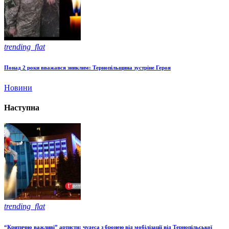
trending_flat
Понад 2 роки вважався зниклим: Тернопільщина зустріне Героя
Новини
Наступна
trending_flat
“Критично важливі” артисти: чудеса з бронею від мобілізації від Тернопільської