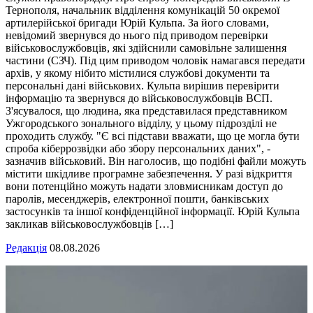
Тернополя, начальник відділення комунікацій 50 окремої
артилерійської бригади Юрій Кульпа. За його словами,
невідомий звернувся до нього під приводом перевірки
військовослужбовців, які здійснили самовільне залишення
частини (СЗЧ). Під цим приводом чоловік намагався передати
архів, у якому нібито містилися службові документи та
персональні дані військових. Кульпа вирішив перевірити
інформацію та звернувся до військовослужбовців ВСП.
З'ясувалося, що людина, яка представилася представником
Ужгородського зонального відділу, у цьому підрозділі не
проходить службу. "Є всі підстави вважати, що це могла бути
спроба кіберрозвідки або збору персональних даних", -
зазначив військовий. Він наголосив, що подібні файли можуть
містити шкідливе програмне забезпечення. У разі відкриття
вони потенційно можуть надати зловмисникам доступ до
паролів, месенджерів, електронної пошти, банківських
застосунків та іншої конфіденційної інформації. Юрій Кульпа
закликав військовослужбовців […]
Редакція
08.08.2026