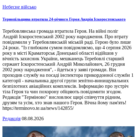
Небесне військо
Тернопільщина втратила 24-річного Героя Андрія Іскоростенського
Теребовлянська громада втратила Героя. На війні поліг
Андрій Іскоростенський 2002 року народження. Про втрату
повідомили у Теребовлянській міській раді. Герою було лише
24 роки. "Із глибоким сумом повідомляємо, що 4 серпня 2026
року в місті Краматорськ Донецької області відійшов у
вічність захисник України, мешканець Теребовлі старший
сержант Іскоростенський Андрій Миколайович, 26 грудня
2002 року народження", - йдеться у заяві громади. Він
проходив службу на посаді інспектора прикордонної служби 1
категорії - начальника другої групи зенітно-винищувальних
безпілотних авіаційних комплексів. Інформацію про зустріч
тіла Героя та чин похорону обіцяють повідомити згодом.
Редакція "Терміново" висловлює щирі співчуття рідним,
друзям та усім, хто знав нашого Героя. Вічна йому пам'ять!
https://terminovo.te.ua/news/142855/
Редакція
08.08.2026