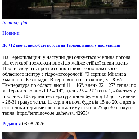
trending_flat
Новини
До +12 вночі: якою буде погода на Тернопільщині у наступні дні
На Тернопільщині у наступні дні очікується мінлива погода -
від суттєвої прохолоди вночі до майже стійкої спеки вдень.
Про це свідчить прогноз синоптиків Тернопільського
обласного центру з гідрометеорології. "9 серпня: Мінлива
хмарність. Без опадів. Вітер північно – східний, 3 – 8 м/с.
Температура по області вночі 11 – 16°, вдень 22 – 27° тепла; по
м. Тернополю вночі 12 – 14°, вдень 25 – 27° тепла", - йдеться у
прогнозі. 10 серпня температура вночі буде від 12 до 17, вдень
- 26-31 градус тепла. 11 серпня вночі буде від 15 до 20, а вдень
стовпчики термометрів підніматимуться від 25 до 30 градусів
тепла. https://terminovo.te.ua/news/142953/
Редакція
08.08.2026