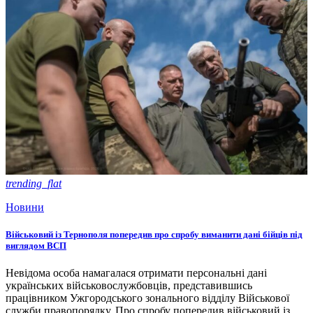
trending_flat
Новини
Військовий із Тернополя попередив про спробу виманити дані бійців під
виглядом ВСП
Невідома особа намагалася отримати персональні дані
українських військовослужбовців, представившись
працівником Ужгородського зонального відділу Військової
служби правопорядку. Про спробу попередив військовий із