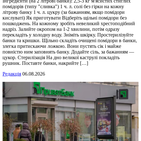
Інгредієнти (на 2 літрові банки): 2,5-3 кг м'ясистих стиглих
помідорів (типу "сливка") 1 ч. л. солі без гірки на кожну
літрову банку 1 ч. л. цукру (за бажанням, якщо помідори
кислуваті) Як приготувати Відберіть щільні помідори без
пошкоджень. На кожному зробіть невеликий хрестоподібний
надріз. Залийте окропом на 1-2 хвилини, потім одразу
перекладіть у холодну воду. Зніміть шкірку. Простерилізуйте
банки та кришки. Щільно складіть очищені помідори в банки,
злегка притискаючи ложкою. Вони пустять сік і майже
повністю ним заповнять банку. Додайте сіль, за бажанням —
цукор. Стерилізація На дно великої каструлі покладіть
рушник. Поставте банки, накрийте […]
Редакція
06.08.2026