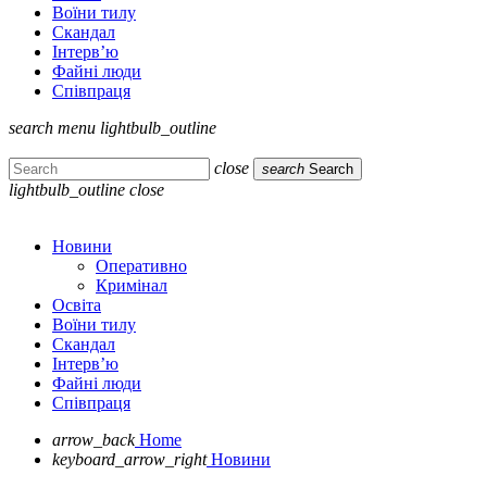
Воїни тилу
Скандал
Інтерв’ю
Файні люди
Співпраця
search
menu
lightbulb_outline
close
search
Search
lightbulb_outline
close
Новини
Оперативно
Кримінал
Освіта
Воїни тилу
Скандал
Інтерв’ю
Файні люди
Співпраця
arrow_back
Home
keyboard_arrow_right
Новини