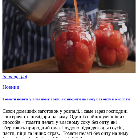
trending_flat
Новини
Томати пелаті у власному соку: як закрити на зиму без оцту й кислоти
Сезон домашніх заготовок у розпалі, і саме зараз господині
консервують помідори на зиму. Один із найпопулярніших
способів – томати пелаті у власному соку без оцту, які
зберігають природний смак і чудово підходять для соусів,
пасти, піци та інших страв. Томати пелаті без оцту на зиму