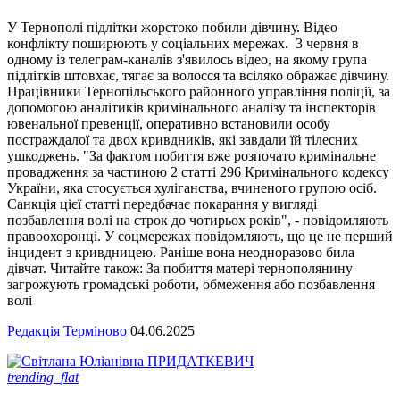
У Тернополі підлітки жорстоко побили дівчину. Відео
конфлікту поширюють у соціальних мережах. 3 червня в
одному із телеграм-каналів з'явилось відео, на якому група
підлітків штовхає, тягає за волосся та всіляко ображає дівчину.
Працівники Тернопільського районного управління поліції, за
допомогою аналітиків кримінального аналізу та інспекторів
ювенальної превенції, оперативно встановили особу
постраждалої та двох кривдників, які завдали їй тілесних
ушкоджень. "За фактом побиття вже розпочато кримінальне
провадження за частиною 2 статті 296 Кримінального кодексу
України, яка стосується хуліганства, вчиненого групою осіб.
Санкція цієї статті передбачає покарання у вигляді
позбавлення волі на строк до чотирьох років", - повідомляють
правоохоронці. У соцмережах повідомляють, що це не перший
інцидент з кривдницею. Раніше вона неодноразово била
дівчат. Читайте також: За побиття матері тернополянину
загрожують громадські роботи, обмеження або позбавлення
волі
Редакція Терміново
04.06.2025
trending_flat