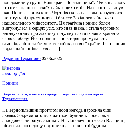
повідомили у групі "Наш край - Чортківщина". "Україна знову
втратила одного зі своїх найкращих синів. На фронті загинув
Іван Попик – випускник Чортківського навчально-наукового
інституту підприємництва і бізнесу Західноукраїнського
національного університету. Ця трагічна новина болем
відгукнулася в серцях усіх, хто знав Івана, і стала черговим
нагадуванням про жахливу ціну, яку платить наша країна за
свою свободу. Його подвиг – це історія про мужність,
самовідданість та безмежну любов до своєї країни. Іван Попик
віддав найцінніше – своє […]
Редакція Терміново
05.06.2025
trending_flat
Новини
Вода на порозі, а замість городу – озеро: наслідки негоди на
Тернопільщині
На Тернопільщині протягом доби негода наробила біди
людям. Зокрема затопила житлові будинки, її наслідки
ліквідовували рятувальники. На Лановеччині у селі Влащинці
після сильного дощу підтопило два приватні будинки.