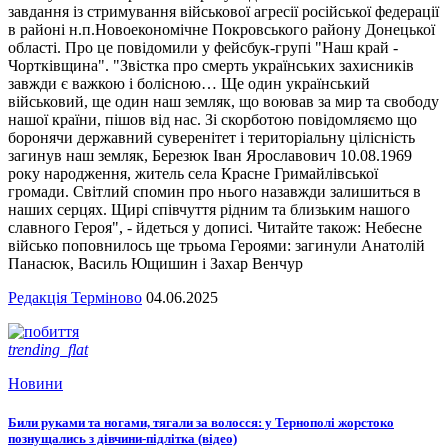
завдання із стримування військової агресії російської федерації
в районі н.п.Новоекономічне Покровського району Донецької
області. Про це повідомили у фейсбук-групі "Наш край -
Чортківщина". "Звістка про смерть українських захисників
завжди є важкою і болісною… Ще один український
військовий, ще один наш земляк, що воював за мир та свободу
нашої країни, пішов від нас. Зі скорботою повідомляємо що
боронячи державний суверенітет і територіальну цілісність
загинув наш земляк, Березюк Іван Ярославович 10.08.1969
року народження, житель села Красне Гримайлівської
громади. Світлий спомин про нього назавжди залишиться в
наших серцях. Щирі співчуття рідним та близьким нашого
славного Героя", - йдеться у дописі. Читайте також: Небесне
військо поповнилось ще трьома Героями: загинули Анатолій
Панасюк, Василь Ющишин і Захар Венчур
Редакція Терміново
04.06.2025
trending_flat
Новини
Били руками та ногами, тягали за волосся: у Тернополі жорстоко
познущались з дівчини-підлітка (відео)