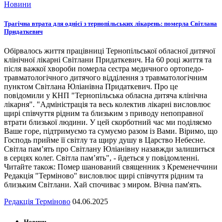
Новини
Трагічна втрата для однієї з тернопільських лікарень: померла Світлана
Придаткевич
Обірвалось життя працівниці Тернопільської обласної дитячої
клінічної лікарні Світлани Придаткевич. На 60 році життя та
після важкої хвороби померла сестра медичного ортопедо-
травматологічного дитячого відділення з травматологічним
пунктом Світлана Юліанівна Придаткевич. Про це
повідомили у КНП "Тернопільська обласна дитяча клінічна
лікарня". "Адміністрація та весь колектив лікарні висловлює
щирі співчуття рідним та близьким з приводу непоправної
втрати близької людини. У цей скорботний час ми поділяємо
Ваше горе, підтримуємо та сумуємо разом із Вами. Віримо, що
Господь прийме її світлу та щиру душу в Царство Небесне.
Світла пам’ять про Світлану Юліанівну назавжди залишиться
в серцях колег. Світла пам’ять", - йдеться у повідомленні.
Читайте також: Помер шанований священник з Кременеччини
Редакція "Терміново" висловлює щирі співчуття рідним та
близьким Світлани. Хай спочиває з миром. Вічна пам'ять.
Редакція Терміново
04.06.2025
Новини