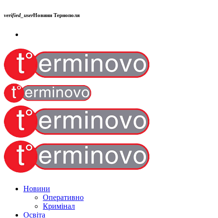
verified_user
Новини Тернополя
Новини
Оперативно
Кримінал
Освіта