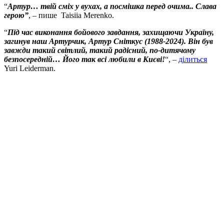
“
Артур… твій сміх у вухах, а посмішка перед очима.. Слава
герою”
, – пише Taisiia Merenko.
“
Під час виконання бойового завдання, захищаючи Україну,
загинув наш Артурчик, Артур Сніткус (1988-2024). Він був
завжди такий світлий, такий радісний, по-дитячому
безпосередній… Його так всі любили в Києві!
“, –
ділиться
Yuri Leiderman.