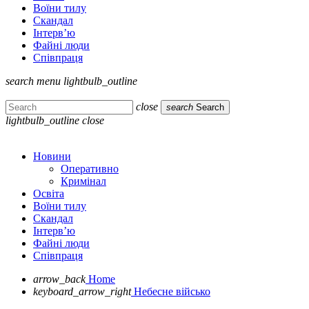
Воїни тилу
Скандал
Інтерв’ю
Файні люди
Співпраця
search
menu
lightbulb_outline
close
search
Search
lightbulb_outline
close
Новини
Оперативно
Кримінал
Освіта
Воїни тилу
Скандал
Інтерв’ю
Файні люди
Співпраця
arrow_back
Home
keyboard_arrow_right
Небесне військо