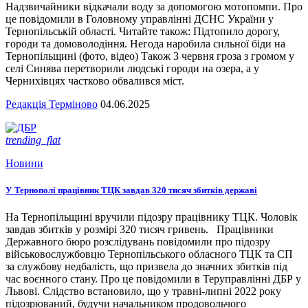
Надзвичайники відкачали воду за допомогою мотопомпи. Про
це повідомили в Головному управлінні ДСНС України у
Тернопільській області. Читайте також: Підтопило дорогу,
городи та домоволодіння. Негода наробила сильної біди на
Тернопільщині (фото, відео) Також 3 червня гроза з громом у
селі Синява перетворили людські городи на озера, а у
Чернихівцях частково обвалився міст.
Редакція Терміново
04.06.2025
trending_flat
Новини
У Тернополі працівник ТЦК завдав 320 тисяч збитків державі
На Тернопільщині вручили підозру працівнику ТЦК. Чоловік
завдав збитків у розмірі 320 тисяч гривень. Працівники
Державного бюро розслідувань повідомили про підозру
військовослужбовцю Тернопільського обласного ТЦК та СП
за службову недбалість, що призвела до значних збитків під
час воєнного стану. Про це повідомили в Теруправлінні ДБР у
Львові. Слідство встановило, що у травні-липні 2022 року
підозрюваний, будучи начальником продовольчого