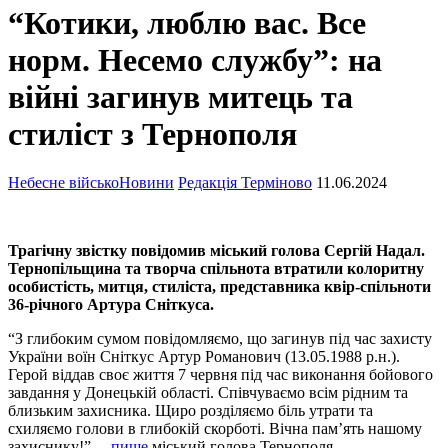
“Котики, люблю вас. Все
норм. Несемо службу”: на
війні загинув митець та
стиліст з Тернополя
Небесне військо
Новини
Редакція Терміново
11.06.2024
Трагічну звістку повідомив міський голова Сергій Надал.
Тернопільщина та творча спільнота втратили колоритну
особистість, митця, стиліста, представника квір-спільноти
36-річного Артура Сніткуса.
“З глибоким сумом повідомляємо, що загинув під час захисту
України воїн Сніткус Артур Романович (13.05.1988 р.н.).
Герой віддав своє життя 7 червня під час виконання бойового
завдання у Донецькій області. Співчуваємо всім рідним та
близьким захисника. Щиро розділяємо біль утрати та
схиляємо голови в глибокій скорботі. Вічна пам’ять нашому
захиснику!”, –
пише
міський голова Тернополя.