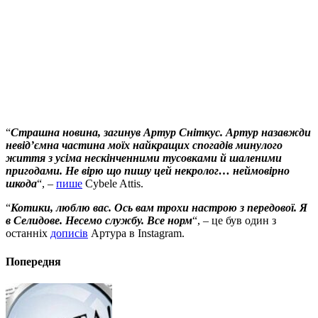
“
Страшна новина, загинув Артур Сніткус. Артур назавжди
невід’ємна частина моїх найкращих спогадів минулого
життя з усіма нескінченними тусовками й шаленими
пригодами. Не вірю що пишу цей некролог… неймовірно
шкода
“, –
пише
Cybele Attis.
“
Котики, люблю вас. Ось вам трохи настрою з передової. Я
в Селидове. Несемо службу. Все норм
“, – це був один з
останніх
дописів
Артура в Instagram.
Попередня