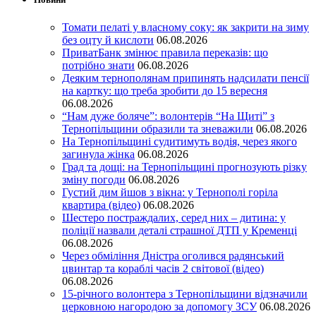
Томати пелаті у власному соку: як закрити на зиму
без оцту й кислоти
06.08.2026
ПриватБанк змінює правила переказів: що
потрібно знати
06.08.2026
Деяким тернополянам припинять надсилати пенсії
на картку: що треба зробити до 15 вересня
06.08.2026
“Нам дуже боляче”: волонтерів “На Щиті” з
Тернопільщини образили та зневажили
06.08.2026
На Тернопільщині судитимуть водія, через якого
загинула жінка
06.08.2026
Град та дощі: на Тернопільщині прогнозують різку
зміну погоди
06.08.2026
Густий дим йшов з вікна: у Тернополі горіла
квартира (відео)
06.08.2026
Шестеро постраждалих, серед них – дитина: у
поліції назвали деталі страшної ДТП у Кременці
06.08.2026
Через обміління Дністра оголився радянський
цвинтар та кораблі часів 2 світової (відео)
06.08.2026
15-річного волонтера з Тернопільщини відзначили
церковною нагородою за допомогу ЗСУ
06.08.2026