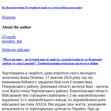
На Кременеччині 24-річний чоловік до смерті побив свою жінку
Новини
About the author
trending_flat
Небесне військо
“Його подвиг – це історія про мужність, самовідданість та безмежну
любов до своєї країни”: Тернопільщина втратила молодого бійця
Чортківщина в скорботі, адже втратила свого молодого
захисника Івана Попика. 17 жовтня 2024 року під час
виконання бойового завдання біля села Єлизаветівка
Покровського району Донецької області загинув Іван - житель
села Капустинці Чортківського району Тернопільської області.
Військовий був стрільцем-снайпером у 2-му аеромобільному
відділенні 3-го аеромобільного взводу 4-ї аеромобільної роти
військової частини А0224. Він віддав своє життя, захищаючи
незалежність та територіальну цілісність України. Про це