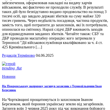
забезпечення, оформлював накладні на видачу харчів
військовим, які фактично не проходили службу. В результаті
таких дій було безпідставно видано продовольство на понад 3
тисячі осіб, що завдало державі збитків на суму майже 320
тисяч гривень. Через недбалість посадовця, частина продуктів,
замість того, щоб потрапити до захисників, які їх потребували,
опинилася на смітнику. Наразі слідчі ДБР вживають заходів
для відшкодування завданих збитків. Читайте також: СБУ та
ДБР проводили масштабну операцію: кого затримали у
Тернополі "Дії військовослужбовця кваліфіковано за ч. 4 ст.
425 Кримінального […]
Редакція Терміново
04.06.2025
trending_flat
Новини
На Покровському напрямку загинув захисник з Тернопільщини Іван
Березнюк
На Чортківщині прощатимуться із захисником Іваном
Березюком, який боронив українську землю від загарбників.
Загинув воїн 3 червня 2025 року під час виконання бойового