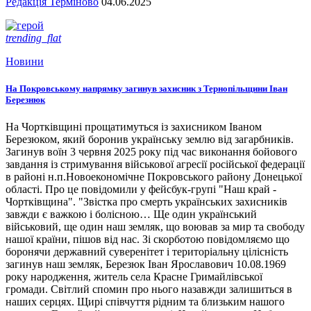
Редакція Терміново
04.06.2025
trending_flat
Новини
На Покровському напрямку загинув захисник з Тернопільщини Іван
Березнюк
На Чортківщині прощатимуться із захисником Іваном
Березюком, який боронив українську землю від загарбників.
Загинув воїн 3 червня 2025 року під час виконання бойового
завдання із стримування військової агресії російської федерації
в районі н.п.Новоекономічне Покровського району Донецької
області. Про це повідомили у фейсбук-групі "Наш край -
Чортківщина". "Звістка про смерть українських захисників
завжди є важкою і болісною… Ще один український
військовий, ще один наш земляк, що воював за мир та свободу
нашої країни, пішов від нас. Зі скорботою повідомляємо що
боронячи державний суверенітет і територіальну цілісність
загинув наш земляк, Березюк Іван Ярославович 10.08.1969
року народження, житель села Красне Гримайлівської
громади. Світлий спомин про нього назавжди залишиться в
наших серцях. Щирі співчуття рідним та близьким нашого