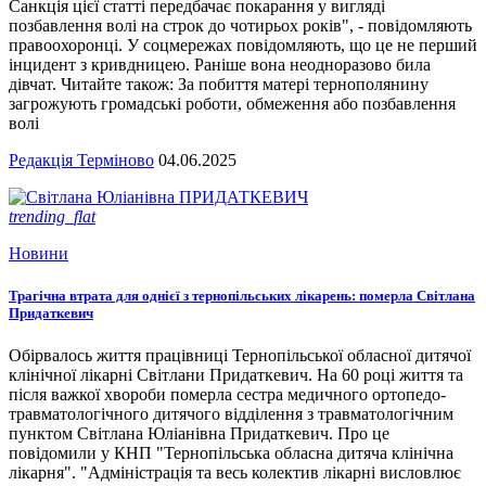
Санкція цієї статті передбачає покарання у вигляді
позбавлення волі на строк до чотирьох років", - повідомляють
правоохоронці. У соцмережах повідомляють, що це не перший
інцидент з кривдницею. Раніше вона неодноразово била
дівчат. Читайте також: За побиття матері тернополянину
загрожують громадські роботи, обмеження або позбавлення
волі
Редакція Терміново
04.06.2025
trending_flat
Новини
Трагічна втрата для однієї з тернопільських лікарень: померла Світлана
Придаткевич
Обірвалось життя працівниці Тернопільської обласної дитячої
клінічної лікарні Світлани Придаткевич. На 60 році життя та
після важкої хвороби померла сестра медичного ортопедо-
травматологічного дитячого відділення з травматологічним
пунктом Світлана Юліанівна Придаткевич. Про це
повідомили у КНП "Тернопільська обласна дитяча клінічна
лікарня". "Адміністрація та весь колектив лікарні висловлює