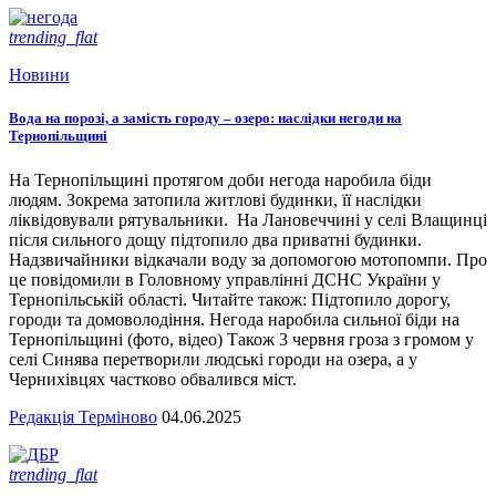
trending_flat
Новини
Вода на порозі, а замість городу – озеро: наслідки негоди на
Тернопільщині
На Тернопільщині протягом доби негода наробила біди
людям. Зокрема затопила житлові будинки, її наслідки
ліквідовували рятувальники. На Лановеччині у селі Влащинці
після сильного дощу підтопило два приватні будинки.
Надзвичайники відкачали воду за допомогою мотопомпи. Про
це повідомили в Головному управлінні ДСНС України у
Тернопільській області. Читайте також: Підтопило дорогу,
городи та домоволодіння. Негода наробила сильної біди на
Тернопільщині (фото, відео) Також 3 червня гроза з громом у
селі Синява перетворили людські городи на озера, а у
Чернихівцях частково обвалився міст.
Редакція Терміново
04.06.2025
trending_flat