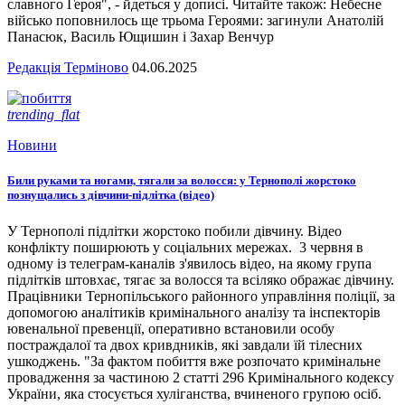
славного Героя", - йдеться у дописі. Читайте також: Небесне
військо поповнилось ще трьома Героями: загинули Анатолій
Панасюк, Василь Ющишин і Захар Венчур
Редакція Терміново
04.06.2025
trending_flat
Новини
Били руками та ногами, тягали за волосся: у Тернополі жорстоко
познущались з дівчини-підлітка (відео)
У Тернополі підлітки жорстоко побили дівчину. Відео
конфлікту поширюють у соціальних мережах. 3 червня в
одному із телеграм-каналів з'явилось відео, на якому група
підлітків штовхає, тягає за волосся та всіляко ображає дівчину.
Працівники Тернопільського районного управління поліції, за
допомогою аналітиків кримінального аналізу та інспекторів
ювенальної превенції, оперативно встановили особу
постраждалої та двох кривдників, які завдали їй тілесних
ушкоджень. "За фактом побиття вже розпочато кримінальне
провадження за частиною 2 статті 296 Кримінального кодексу
України, яка стосується хуліганства, вчиненого групою осіб.