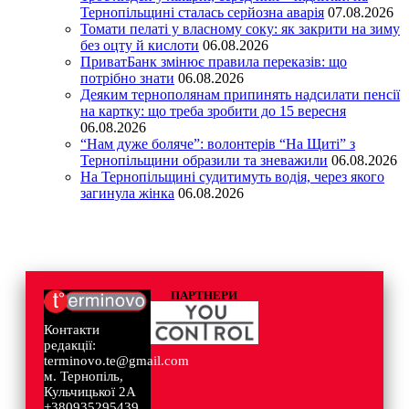
Тернопільщині сталась серйозна аварія
07.08.2026
Томати пелаті у власному соку: як закрити на зиму
без оцту й кислоти
06.08.2026
ПриватБанк змінює правила переказів: що
потрібно знати
06.08.2026
Деяким тернополянам припинять надсилати пенсії
на картку: що треба зробити до 15 вересня
06.08.2026
“Нам дуже боляче”: волонтерів “На Щиті” з
Тернопільщини образили та зневажили
06.08.2026
На Тернопільщині судитимуть водія, через якого
загинула жінка
06.08.2026
ПАРТНЕРИ
Контакти
редакції:
terminovo.te@gmail.com
м. Тернопіль,
Кульчицької 2А
+380935295439