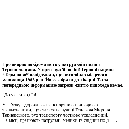
Про аварію повідомляють у патрульній поліції
Тернопільщини. У пресслужбі поліції Тернопільщини
“Терміново” повідомили, що авто збило місцевого
мешканця 1983 р. н. Його забрали до лікарні. Та за
попередньою інформацією загрози життю пішохода немає.
“До уваги водіїв!
У звʼязку з дорожньо-транспортною пригодою з
травмованими, що сталася на вулиці Генерала Мирона
Тарнавського, рух транспорту частково ускладнений.
На місці працюють патрульні, медики та слідчий по ДТП.