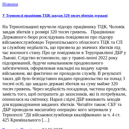
Новини
У Тернополі працівник ТЦК завдав 320 тисяч збитків державі
На Тернопільщині вручили підозру працівнику ТЦК. Чоловік
завдав збитків у розмірі 320 тисяч гривень. Працівники
Державного бюро розслідувань повідомили про підозру
військовослужбовцю Тернопільського обласного ТЦК та СП
за службову недбалість, що призвела до значних збитків під
час воєнного стану. Про це повідомили в Теруправлінні ДБР у
Львові. Слідство встановило, що у травні-липні 2022 року
підозрюваний, будучи начальником продовольчого
забезпечення, оформлював накладні на видачу харчів
військовим, які фактично не проходили службу. В результаті
таких дій було безпідставно видано продовольство на понад 3
тисячі осіб, що завдало державі збитків на суму майже 320
тисяч гривень. Через недбалість посадовця, частина продуктів,
замість того, щоб потрапити до захисників, які їх потребували,
опинилася на смітнику. Наразі слідчі ДБР вживають заходів
для відшкодування завданих збитків. Читайте також: СБУ та
ДБР проводили масштабну операцію: кого затримали у
Тернополі "Дії військовослужбовця кваліфіковано за ч. 4 ст.
425 Кримінального […]