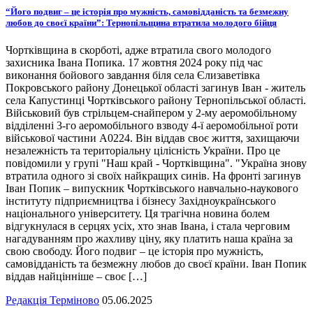
“Його подвиг – це історія про мужність, самовідданість та безмежну
любов до своєї країни”: Тернопільщина втратила молодого бійця
Чортківщина в скорботі, адже втратила свого молодого
захисника Івана Попика. 17 жовтня 2024 року під час
виконання бойового завдання біля села Єлизаветівка
Покровського району Донецької області загинув Іван - житель
села Капустинці Чортківського району Тернопільської області.
Військовий був стрільцем-снайпером у 2-му аеромобільному
відділенні 3-го аеромобільного взводу 4-ї аеромобільної роти
військової частини А0224. Він віддав своє життя, захищаючи
незалежність та територіальну цілісність України. Про це
повідомили у групі "Наш край - Чортківщина". "Україна знову
втратила одного зі своїх найкращих синів. На фронті загинув
Іван Попик – випускник Чортківського навчально-наукового
інституту підприємництва і бізнесу Західноукраїнського
національного університету. Ця трагічна новина болем
відгукнулася в серцях усіх, хто знав Івана, і стала черговим
нагадуванням про жахливу ціну, яку платить наша країна за
свою свободу. Його подвиг – це історія про мужність,
самовідданість та безмежну любов до своєї країни. Іван Попик
віддав найцінніше – своє […]
Редакція Терміново
05.06.2025