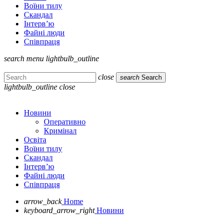
Воїни тилу
Скандал
Інтерв’ю
Файні люди
Співпраця
search
menu
lightbulb_outline
close
search
Search
lightbulb_outline
close
Новини
Оперативно
Кримінал
Освіта
Воїни тилу
Скандал
Інтерв’ю
Файні люди
Співпраця
arrow_back
Home
keyboard_arrow_right
Новини