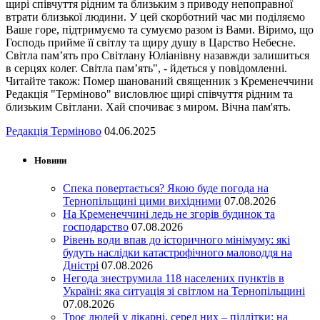
щирі співчуття рідним та близьким з приводу непоправної
втрати близької людини. У цей скорботний час ми поділяємо
Ваше горе, підтримуємо та сумуємо разом із Вами. Віримо, що
Господь прийме її світлу та щиру душу в Царство Небесне.
Світла пам’ять про Світлану Юліанівну назавжди залишиться
в серцях колег. Світла пам’ять", - йдеться у повідомленні.
Читайте також: Помер шанований священник з Кременеччини
Редакція "Терміново" висловлює щирі співчуття рідним та
близьким Світлани. Хай спочиває з миром. Вічна пам'ять.
Редакція Терміново
04.06.2025
Новини
Спека повертається? Якою буде погода на
Тернопільщині цими вихідними
07.08.2026
На Кременеччині ледь не згорів будинок та
господарство
07.08.2026
Рівень води впав до історичного мінімуму: які
будуть наслідки катастрофічного маловоддя на
Дністрі
07.08.2026
Негода знеструмила 118 населених пунктів в
Україні: яка ситуація зі світлом на Тернопільщині
07.08.2026
Троє людей у лікарні, серед них – підлітки: на